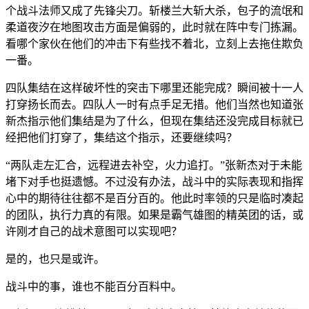
个战斗法师又成了先锋尖刀。斩楼兰大斩大杀，包子的流氓和
柔道夜汐在地图攻击方面是偏弱的，此时就在阵中专门拣漏。
看哪个家伙在他们的冲击下有些找不着北，立刻上去拖住欺负
一番。
四队集结在这样破坏性的突击下哪里还能完成？瞬间被十一人
打穿扬长而去。四队人一时有点手足无措。他们当然也知道张
新杰指示他们集结是为了什么，但现在集结还没完成目标就已
经把他们打穿了，集结这个指示，还要继续吗？
“两队走左汇合，远程进去补空，火力追打。”张新杰对于未能
堵下对手也挺遗憾。不过没有办法，战斗中的实际表现和指挥
心中的期待往往都不是百分百的。他此时率领的只是临时凑起
的团队，执行力真的有限。如果是霸气雄图的精英团的话，或
许刚才自己的战术意图可以实现吧？
是的，也只是或许。
战斗中的事，谁也不能百分百料中。