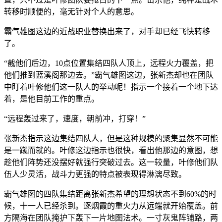
转移时顺便的，毫无针对个人的意思。
霸气雄图这边的近战职业替换出来了，对手却已经飞快转移
了。
“截他们后边，10点位置集结四队人顶上，远程火力覆盖，把
他们推到蓝溪阁那边去。”霸气雄图这边，张新杰却也在团队
中盯着叶修他们这一队人的举动呢！指示一个接着一个地下达
着，是他目前工作的重点。
“远程轰过来了，速度，朝前冲，打穿！”
张新杰指示这边集结四队人，但是这种规模的聚集显然不可能
是一蹴而就的。叶修这边指示也很快，看出他那边的意图，想
趁他们阵势还没摆好就强行突破过去。这一较量，叶修他们队
伍人少灵活，战斗力更强的特点被表现得淋漓尽致。
霸气雄图的四队集结距离张新杰希望的理想状态不到60%的时
候，十一人已经杀到。逐烟霞的重火力从远端就开始覆盖。前
方隔海在团队掩护下轰下一片地图法术。一寸灰鬼阵铺路，两