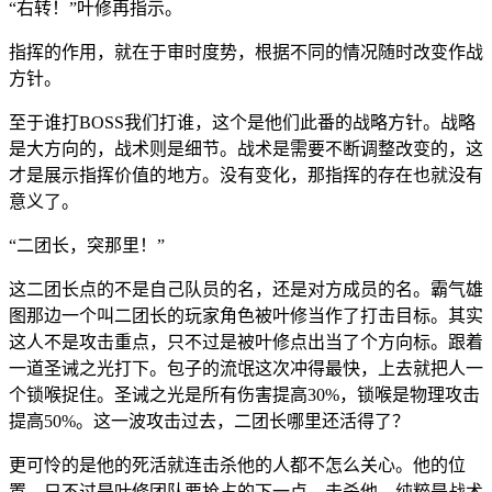
“右转！”叶修再指示。
指挥的作用，就在于审时度势，根据不同的情况随时改变作战
方针。
至于谁打BOSS我们打谁，这个是他们此番的战略方针。战略
是大方向的，战术则是细节。战术是需要不断调整改变的，这
才是展示指挥价值的地方。没有变化，那指挥的存在也就没有
意义了。
“二团长，突那里！”
这二团长点的不是自己队员的名，还是对方成员的名。霸气雄
图那边一个叫二团长的玩家角色被叶修当作了打击目标。其实
这人不是攻击重点，只不过是被叶修点出当了个方向标。跟着
一道圣诫之光打下。包子的流氓这次冲得最快，上去就把人一
个锁喉捉住。圣诫之光是所有伤害提高30%，锁喉是物理攻击
提高50%。这一波攻击过去，二团长哪里还活得了？
更可怜的是他的死活就连击杀他的人都不怎么关心。他的位
置，只不过是叶修团队要抢占的下一点。击杀他，纯粹是战术