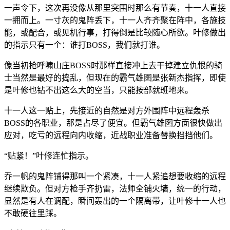
一声令下，这次再没像从那里突围时那么有节奏，十一人直接
一拥而上。一寸灰的鬼阵丢下，十一人齐齐聚在阵中，各施技
能，或配合，或见机行事，打得倒是比较随心所欲。叶修做出
的指示只有一个：谁打BOSS，我们就打谁。
像当初抢呼啸山庄BOSS时那样直接冲上去干掉建立仇恨的骑
士当然是最好的捣乱，但现在的霸气雄图是张新杰指挥，即使
是叶修也钻不出这么大的空当，只能按部就班地来。
十一人这一贴上，先接近的自然是对方外围阵中远程轰杀
BOSS的各职业，那是占尽了便宜。但霸气雄图方面很快做出
应对，吃亏的远程向内收缩，近战职业准备替换挡挡他们。
“贴紧！”叶修连忙指示。
乔一帆的鬼阵铺得那叫一个紧凑，十一人紧追想要收缩的远程
继续欺负。但对方枪手齐扔雷，法师全铺火墙，统一的行动，
显然是有人在调配，瞬间轰出的一个隔离带，让叶修十一人也
不敢硬往里踩。