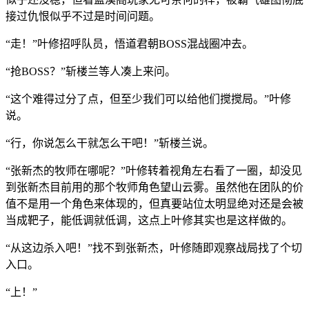
接过仇恨似乎不过是时间问题。
“走！”叶修招呼队员，悟道君朝BOSS混战圈冲去。
“抢BOSS？”斩楼兰等人凑上来问。
“这个难得过分了点，但至少我们可以给他们搅搅局。”叶修
说。
“行，你说怎么干就怎么干吧！”斩楼兰说。
“张新杰的牧师在哪呢？”叶修转着视角左右看了一圈，却没见
到张新杰目前用的那个牧师角色望山云雾。虽然他在团队的价
值不是用一个角色来体现的，但真要站位太明显绝对还是会被
当成靶子，能低调就低调，这点上叶修其实也是这样做的。
“从这边杀入吧！”找不到张新杰，叶修随即观察战局找了个切
入口。
“上！”