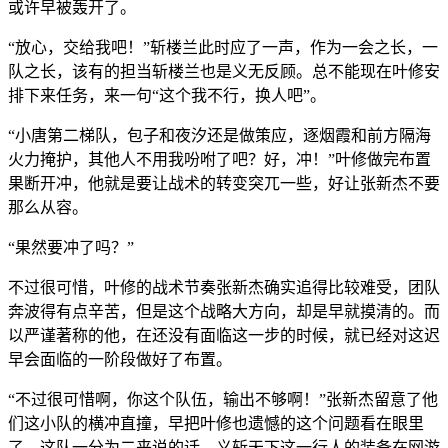
或许早被轰开了。
“放心，交给我吧！”斩楼兰此时应了一声，作为一会之长，一
队之长，该有的担当斩楼兰也是义无反顾。总不能现在叶修安
排下来任务，来一句“这个我不行，换人吧”。
“小唐第二梯队，包子和夜汐还是做策应，逐烟霞和前方隔海
火力掩护，其他人不用我吩咐了吧？好，冲！”叶修做完布置
果断开冲，他就是要让战术的转变突兀一些，好让张新杰不要
那么从容。
“果然要冲了吗？”
不过很可惜，叶修的战术节奏张新杰确实追得比较难受，团队
奔波得有点辛苦，但是这个战略大方向，却是早就摸清的。而
以严谨著称的他，在还没有面临这一步的时候，就已经对这迟
早会面临的一阶段做好了布置。
“不过很可惜啊，你这个队伍，输出不够啊！”张新杰留意了他
们这小队的横冲直撞，早把叶修也遗憾的这个问题看在眼里
了。这队一分为二来说的话，义斩天下这一行人的装备在网游