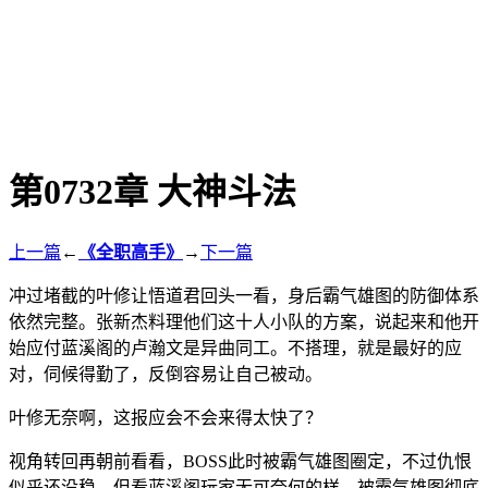
第0732章 大神斗法
上一篇
←
《全职高手》
→
下一篇
冲过堵截的叶修让悟道君回头一看，身后霸气雄图的防御体系
依然完整。张新杰料理他们这十人小队的方案，说起来和他开
始应付蓝溪阁的卢瀚文是异曲同工。不搭理，就是最好的应
对，伺候得勤了，反倒容易让自己被动。
叶修无奈啊，这报应会不会来得太快了？
视角转回再朝前看看，BOSS此时被霸气雄图圈定，不过仇恨
似乎还没稳，但看蓝溪阁玩家无可奈何的样，被霸气雄图彻底