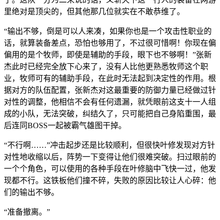
里绝对是顶尖的，但其他那几位就实在不敢恭维了。
“输出不够，倒是可以人来凑，如果你也是一个攻击性职业的
话，就算装备差点，恐怕也够用了，不过很可惜啊！你现在偏
偏用的是个牧师，即使是辅助的手段，眼下也不够啊！”张新
杰此时已经完全放下心来了，没有人比他更熟悉牧师这个职
业，牧师可有的辅助手段，在此时无法起到决定性的作用。根
据对方的队伍配置，张新杰对这最重要的防御力量已经做过针
对性的调整，他相信不会有任何遗漏，就凭眼前这支十一人组
成的小队，无法突破，纠结久了，只可能把自己身陷重围，最
后连同BOSS一起被霸气雄图干掉。
“不行啊……”冲击起步还是比较顺利，但很快叶修发现对方针
对性地收缩以后，阵势一下变得让他们很难突破。扫过眼前的
一个个角色，可以使用的各种手段在叶修脑中飞快一过，他发
现都不行。这铁板他们撞不碎，失败的原因比较让人心碎：他
们的输出不够。
“准备撤离。”