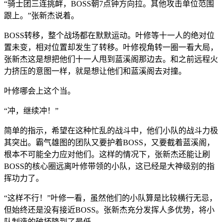
“骑士团三连挑衅，BOSS朝7点钟方向拉。其他攻击单位范围
跟上。”张新杰说着。
BOSS转移，整个战场都在默默运动。叶修等十一人的绝对位
置未变，相对位置却发生了转移。叶修视角转一圈一看大局，
张新杰这是想把他们十一人甩到蓝溪阁那边去。和之前远程火
力挤压的意图一样，就是想让他们和蓝溪阁去对撞。
叶修哪会上这个当。
“冲，继续冲！”
简单的指示，希望在这种忙乱的战斗中，他们小队的战斗力极
其突出。霸气雄图的团队又要护着BOSS，又要截着蓝溪阁，
根本不可能全力应对他们。这样的情况下，张新杰还能让刷
BOSS的核心圈远离叶修带领的小队，这已经是大神级别的指
挥功力了。
“这样不行！”叶修一看，虽然他们的小队算是比较横行无忌，
但始终还是没有接近BOSS。张新杰充分发挥人多优势，将小
队制造的破坏降到了最低。