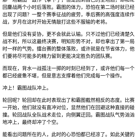
回鏖战两个小时后落败。霸图的体力，恐怕在第二场时就已经
出现了问题？一整个赛季征战的疲劳，季后赛的高强度连续作
战，岁月在这时开始无情敲打这些不服输的老将。
但是他们没有妥协，更不会就此认输。只不过他们已经清楚久
战不利，所以这最终决赛，明知形势不对，却也拿出了第一局
时一样的气势。擂台赛的整体落败，或许就是在节省体力，他
们要将尽可能多的精力留到更能决定胜负的团队赛。
而现在，背水一战孤注一掷的时刻已经到了，或许他们每一个
都已经疲惫不堪，但是意志支撑着他们完成每一个操作。
冲上！霸图战队冲上。
轮回呢？轮回却在此时表现出了和霸图截然相反的态度。比赛
一开始，他们就没有直冲对位，显然他们在回避这种直接的碰
撞。轮回战队全队战术走位，向侧翼迂回。霸图战队气势汹汹
地冲上，最终却冲了个空。
能看出问题所在的人，此时的心恐怕都已经凉了。如此关键的