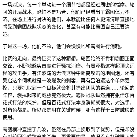
一场对决，每一个举动每一个细节怕都是经过周密的揣摩。轮
回的开局战术，恐怕不是巧合，他们已经看出了霸图体力不
济。在场上进行对决的他们，本就能比任何人更清清晰直接地
感受到霸图战队状态的变化，甚至有可能比霸图自己还要清
楚。
于是这一场，他们不急，他们会慢慢地和霸图进行消耗。
比赛的走向，最终证实了这种猜想。轮回始终不肯和霸图正面
交锋，不断地避实击虚进行骚扰消磨。有周泽楷这样超顶尖远
程的攻击手，有江波涛的无浪这种中距离攻击的地图炮，还有
吴启这个伺机就是一波爆发的刺客，再有吕泊远这个单体强
控，只要抓取到一个目标就会将其扔出团队的柔道……轮回的
阵容，骚扰起来的威胁竟然极大。霸图战队纵然拥有张佳乐百
花式打法的掩护。但是百花式打法本身消耗就很大，对选手，
对角色都是。所以都是用在关键时候，哪有这样千日防贼般的
使用。
霸图横冲直撞了几波，虽然在局部上换取到了优势，但是却没
有对轮回造成致命的杀伤，更重要的是，依旧没有打破眼下的