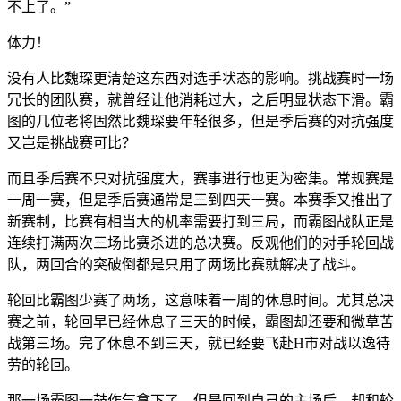
不上了。”
体力！
没有人比魏琛更清楚这东西对选手状态的影响。挑战赛时一场
冗长的团队赛，就曾经让他消耗过大，之后明显状态下滑。霸
图的几位老将固然比魏琛要年轻很多，但是季后赛的对抗强度
又岂是挑战赛可比？
而且季后赛不只对抗强度大，赛事进行也更为密集。常规赛是
一周一赛，但是季后赛通常是三到四天一赛。本赛季又推出了
新赛制，比赛有相当大的机率需要打到三局，而霸图战队正是
连续打满两次三场比赛杀进的总决赛。反观他们的对手轮回战
队，两回合的突破倒都是只用了两场比赛就解决了战斗。
轮回比霸图少赛了两场，这意味着一周的休息时间。尤其总决
赛之前，轮回早已经休息了三天的时候，霸图却还要和微草苦
战第三场。完了休息不到三天，就已经要飞赴H市对战以逸待
劳的轮回。
那一场霸图一鼓作气拿下了，但是回到自己的主场后，却和轮