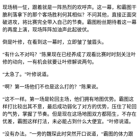
现场稍一怔，跟着就是一阵热烈的欢呼声。这一幕，和霸图干
脆利落拿下的那个客场胜利何其相似？不问其他，直接正面突
破进攻，将比赛完全带入自己的节奏。霸图粉丝期待着这一幕
的再度上演，现场阵阵加油声此起彼伏。
倒是叶修，在看到这一幕时，立即皱了皱眉头。
“有什么不对吗？”陈果现在已经养成了观看比赛时时刻关注叶
修的动向，一有机会就要让叶修解说两句。
“太急了。”叶修说道。
“啊？第一场他们不也是这么打的？”陈果说。
“这不一样。第一场是轮回主场，他们拥有地图优势。霸图这
样打比较出其不意，最后成功弱化了对方的优势，压住了轮回
的气势，掌握了节奏。但是现在这场地图双方都陌生，不存在
优差，霸图这样打法，未必能占到什么大便宜。”叶修说道。
“没有办法。”一旁的魏琛此时突然开口说道，“霸图的体力跟