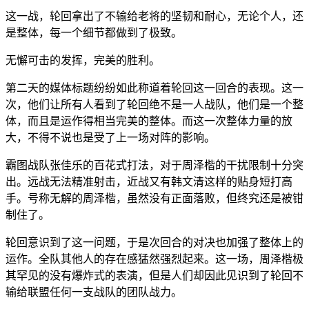
这一战，轮回拿出了不输给老将的坚韧和耐心，无论个人，还
是整体，每一个细节都做到了极致。
无懈可击的发挥，完美的胜利。
第二天的媒体标题纷纷如此称道着轮回这一回合的表现。这一
次，他们让所有人看到了轮回绝不是一人战队，他们是一个整
体，而且是运作得相当完美的整体。而这一次整体力量的放
大，不得不说也是受了上一场对阵的影响。
霸图战队张佳乐的百花式打法，对于周泽楷的干扰限制十分突
出。远战无法精准射击，近战又有韩文清这样的贴身短打高
手。号称无解的周泽楷，虽然没有正面落败，但终究还是被钳
制住了。
轮回意识到了这一问题，于是次回合的对决也加强了整体上的
运作。全队其他人的存在感猛然强烈起来。这一场，周泽楷极
其罕见的没有爆炸式的表演，但是人们却因此见识到了轮回不
输给联盟任何一支战队的团队战力。