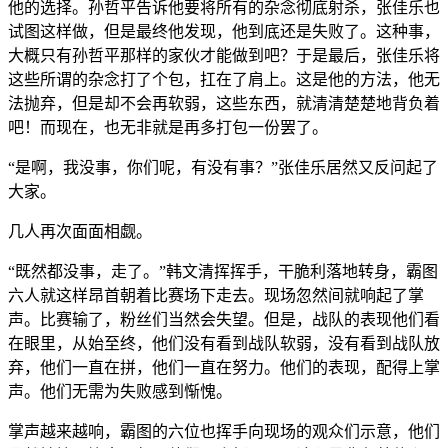
他的选择。孙哲平告诉他要将所有的杂念彻底射杀，张佳乐也
试图这样做，但是最终他发现，他到底还是失败了。这种事，
大概只有孙哲平那样的家伙才能做到吧？于是最后，张佳乐将
这些所谓的杂念打了个包，扛在了肩上。这是他的方法，他无
法抛弃，但是却不会再软弱，这些东西，就清清楚楚地背负着
吧！而现在，也无非就是再多打包一份罢了。
“是啊，我没事，你们呢，有没有事？”张佳乐居然又反问起了
大家。
几人再次面面相觑。
“既然都没事，走了。”韩文清挥挥手，干脆利落地转身，霸图
六人就这样昂首朝着比赛场下走去。现场忽然间就响起了掌
声。比赛输了，粉丝们当然会失望。但是，战队的表现他们看
在眼里，从始至终，他们没有看到战队软弱，没有看到战队放
弃，他们一直在拼，他们一直在努力。他们的表现，配得上掌
声。他们无需为失败感到惭愧。
掌声越来越响，霸图的六位也挥手向现场的观众们示意，他们