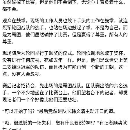
虽然输掉了比赛，但是他们不会倒下，无论心里背负着什么，
都不会。
观众在鼓掌，现场的工作人员也放下手头的工作在鼓掌，就连
冠军轮回战队的选手，也站在场边鼓起了掌。不是为自己，而
是为霸图，他们虽然输掉了比赛，但是赢得了尊重，所有人的
尊重。
现场随后为轮回举行了颁奖的仪式。轮回低调地领取了奖杯，
没有进行任何庆祝，宛如去年一样。但是，他们是嘉世史上第
二支蝉联冠军的队伍，而且极为可能再创一个新的王朝，这一
点，没有人会忽视。
赛后记者招待会，先出场的是霸图战队。团队赛出战的六名选
手，一个不少地坐在了比赛台上。他们望着台下的记者，却发
现记者们一个个好像比他们还要悲壮。
“可以开始了吗？”最后竟然是队长韩文清主动开口问道。
“呃，很遗憾的一场失利，您有什么要说的吗？”有记者顺势就
提了一问。