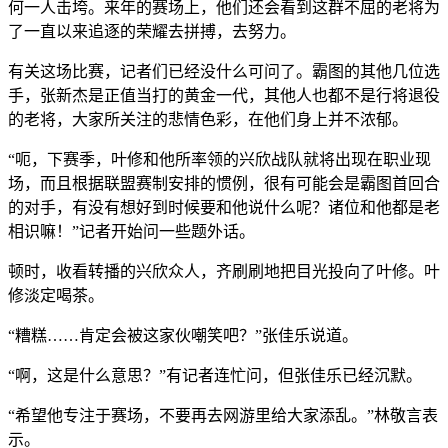
何一人击垮。来年的赛场上，他们还会看到这群不屈的老将为
了一直以来追逐的荣耀去拼搏，去努力。
有关这场比赛，记者们已经没什么可问了。霸图的其他几位选
手，张新杰是正值当打的黄金一代，其他人也都不是行将退役
的老将，大家所关注的悲情色彩，在他们身上并不浓郁。
“呃，下赛季，叶修和他所率领的兴欣战队就将出现在职业现
场，而且根据联盟赛制安排的惯例，很有可能会是霸图首回合
的对手，有没有想好到时候要和他说什么呢？诸位和他都是老
相识嘛！”记者开始问一些题外话。
顿时，收看转播的兴欣众人，齐刷刷地把目光投向了叶修。叶
修淡定喝茶。
“糟糕……肯定会被这家伙嘲笑吧？”张佳乐说道。
“啊，这是什么意思？”有记者连忙问，但张佳乐已经沉默。
“希望他专注于赛场，不要再去网游里给大家添乱。”林敬言表
示。