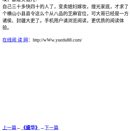
自己三十多快四十的人了，变卖媳妇嫁妆，搜光家底，才求了
个横山小县县令这么个从八品的芝麻官位，可大哥已经是一方
诸侯、封疆大吏了。手机用户请浏览阅读，更优质的阅读体
验。
在线阅 读 网
：http://wWw.yuedu88.com/
上一篇
←
《盛华》
→
下一篇