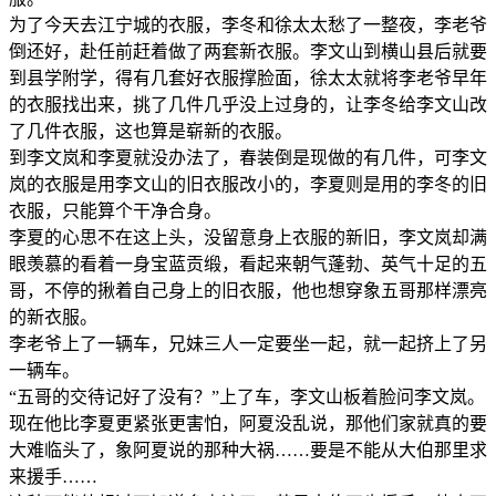
为了今天去江宁城的衣服，李冬和徐太太愁了一整夜，李老爷
倒还好，赴任前赶着做了两套新衣服。李文山到横山县后就要
到县学附学，得有几套好衣服撑脸面，徐太太就将李老爷早年
的衣服找出来，挑了几件几乎没上过身的，让李冬给李文山改
了几件衣服，这也算是崭新的衣服。
到李文岚和李夏就没办法了，春装倒是现做的有几件，可李文
岚的衣服是用李文山的旧衣服改小的，李夏则是用的李冬的旧
衣服，只能算个干净合身。
李夏的心思不在这上头，没留意身上衣服的新旧，李文岚却满
眼羡慕的看着一身宝蓝贡缎，看起来朝气蓬勃、英气十足的五
哥，不停的揪着自己身上的旧衣服，他也想穿象五哥那样漂亮
的新衣服。
李老爷上了一辆车，兄妹三人一定要坐一起，就一起挤上了另
一辆车。
“五哥的交待记好了没有？”上了车，李文山板着脸问李文岚。
现在他比李夏更紧张更害怕，阿夏没乱说，那他们家就真的要
大难临头了，象阿夏说的那种大祸……要是不能从大伯那里求
来援手……