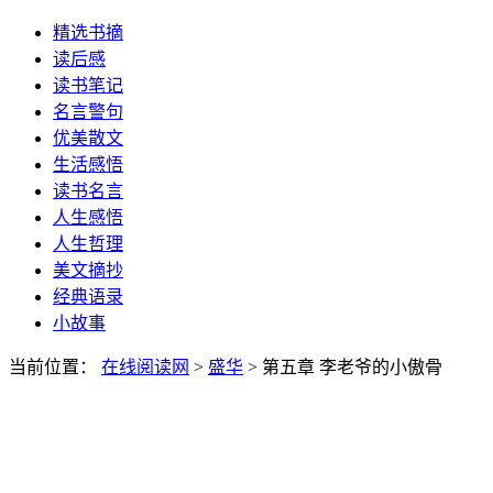
精选书摘
读后感
读书笔记
名言警句
优美散文
生活感悟
读书名言
人生感悟
人生哲理
美文摘抄
经典语录
小故事
当前位置：
在线阅读网
>
盛华
> 第五章 李老爷的小傲骨