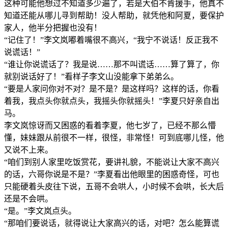
这种可能他想过不知道多少遍了，若是大伯不肯援手，他真不
知道还能从哪儿寻到帮助！没人帮助，就凭他和阿夏，要保护
家人，他半分把握也没有！
“记住了！”李文岚嘟着嘴很不高兴，“我宁不说话！反正我不
说谎话！”
“谁让你说谎话了？我是说……那不叫谎话……算了算了，你
就别说话好了！”看样子李文山没能拿下弟弟么。
“要是人家问你对不对？是不是？是这样吗？这样的话，你看
着我，我点头你就点头，我摇头你就摇头！”李夏只好亲自出
马。
李文岚惊讶而又困惑的看着李夏，他七岁了，已经不那么懵
懂，妹妹跟从前很不一样，很怪，非常怪！可到底哪儿怪，他
又说不上来。
“咱们到别人家里吃饭赏花，要讲礼貌，不能说让大家不高兴
的话，六哥你说是不是？”李夏看出他眼里的困惑奇怪，可也
只能硬着头皮往下说，五哥不会哄人，小时候不会哄，长大后
还是不会哄。
“是。”李文岚点头。
“那咱们要说话，就得说让大家高兴的话，对吧？怎么能算谎