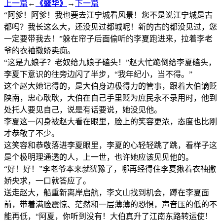
上一篇
←
《盛华》
→
下一篇
“阿爹！阿爹！我也要去江宁城看风景！您不是说江宁城是古
都吗？我长这么大，还没见过都城呢！新的古的都没见过，您
一定要带我去！”躲在帘子后面偷听的李夏跑进来，拉着李老
爷的衣袖撒娇卖痴。
“这是九娘子？老奴给九娘子磕头！”赵大忙跪倒给李夏磕头，
李夏下意识的往旁边闪了半步，“我年纪小，当不得。”
这个赵大她记得的，是大伯身边极得力的管事，跟着大伯谪贬
陕南，忠心耿耿，大伯在自己手里贬为庶民永不录用时，他到
处托人要见自己，说是有话要说，她没见他。
李夏这一闪身被赵大看在眼里，脸上的笑容更浓，态度也比刚
才恭敬了不少。
这笑容和恭敬落进李夏眼里，李夏的心轻轻跳了跳，看样子这
是个极明理通透的人，上一世，也许她应该见见他的。
“好！好！”李老爷本来就犹豫了，哪再经得住李夏揪着衣袖撒
娇央求，一口就答应了。
送走赵大，船重新离岸启航，李文山找到机会，蹲在李夏面
前，带着满脸震惊、茫然和一层薄薄的恐惧，声音压的低的不
能再低，“阿夏，你听到没有！大伯真升了江南东路转运使！