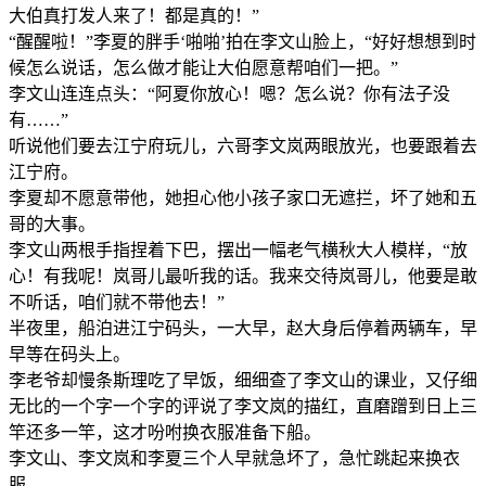
大伯真打发人来了！都是真的！”
“醒醒啦！”李夏的胖手‘啪啪’拍在李文山脸上，“好好想想到时
候怎么说话，怎么做才能让大伯愿意帮咱们一把。”
李文山连连点头：“阿夏你放心！嗯？怎么说？你有法子没
有……”
听说他们要去江宁府玩儿，六哥李文岚两眼放光，也要跟着去
江宁府。
李夏却不愿意带他，她担心他小孩子家口无遮拦，坏了她和五
哥的大事。
李文山两根手指捏着下巴，摆出一幅老气横秋大人模样，“放
心！有我呢！岚哥儿最听我的话。我来交待岚哥儿，他要是敢
不听话，咱们就不带他去！”
半夜里，船泊进江宁码头，一大早，赵大身后停着两辆车，早
早等在码头上。
李老爷却慢条斯理吃了早饭，细细查了李文山的课业，又仔细
无比的一个字一个字的评说了李文岚的描红，直磨蹭到日上三
竿还多一竿，这才吩咐换衣服准备下船。
李文山、李文岚和李夏三个人早就急坏了，急忙跳起来换衣
服。