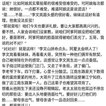
话呢？比如阿娘其实晕船晕的很难受很难受的，可阿娘每次都
说：她很好，一点都不难受，难道阿娘这是说谎话？”
“是……不是……”李文岚眉头蹙的很好看，妹妹这话好有道
理，他竟没法反驳！
“那就是啦！咱们今天也要讲礼貌，要让大家都高高兴兴的，
要不然，人家会说咱们没家教，说咱们阿爹阿娘没把咱们教
好，要是那样，阿爹阿娘的脸面就得被咱们丢光了，五哥，我
说的对不对？”
“对对对！就是这样！”李文山拼命点头，阿夏太会哄人了！
李文岚看看妹妹，再看看大哥，突然有一种他们俩早有默契，
自己被排除在外的感觉，这感觉让李文岚生出一点点委屈。
车子绕过转运使衙门正门，又走了半条街，进了偏门。
李老爷下车，四下打量，心里十分酸涩。江南东路是天下数得
着的富庶要紧的地方，大哥升了江南东路转运使兼江宁知府，
做了这江南东路第一人，自己这辈子也难望其项背了。
想着从他刚生下来还没睁开眼睛起，老太太就在他耳边不停念
叨的那些话：要出人头地要扬眉吐气，要好好儿打他们的
脸……替母亲出气、替母亲请个一品诰封回来……
唉，都是笑话儿！