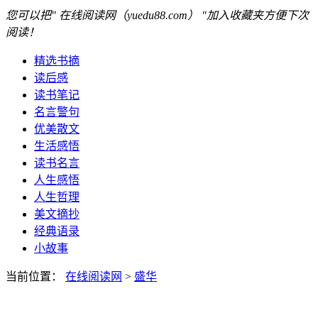
您可以把" 在线阅读网（yuedu88.com） "加入收藏夹方便下次
阅读！
精选书摘
读后感
读书笔记
名言警句
优美散文
生活感悟
读书名言
人生感悟
人生哲理
美文摘抄
经典语录
小故事
当前位置：
在线阅读网
>
盛华