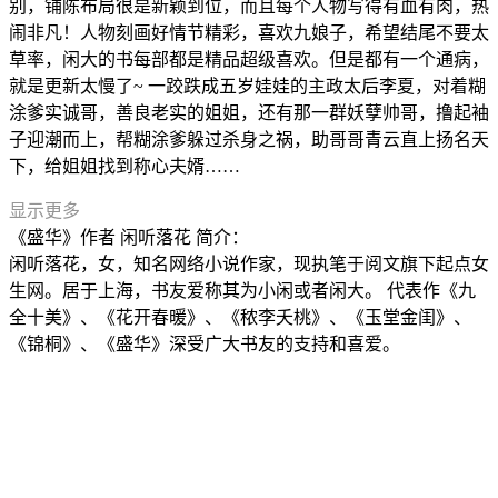
别，铺陈布局很是新颖到位，而且每个人物写得有血有肉，热
闹非凡！人物刻画好情节精彩，喜欢九娘子，希望结尾不要太
草率，闲大的书每部都是精品超级喜欢。但是都有一个通病，
就是更新太慢了~ 一跤跌成五岁娃娃的主政太后李夏，对着糊
涂爹实诚哥，善良老实的姐姐，还有那一群妖孽帅哥，撸起袖
子迎潮而上，帮糊涂爹躲过杀身之祸，助哥哥青云直上扬名天
下，给姐姐找到称心夫婿……
显示更多
《盛华》作者 闲听落花 简介：
闲听落花，女，知名网络小说作家，现执笔于阅文旗下起点女
生网。居于上海，书友爱称其为小闲或者闲大。 代表作《九
全十美》、《花开春暖》、《秾李夭桃》、《玉堂金闺》、
《锦桐》、《盛华》深受广大书友的支持和喜爱。