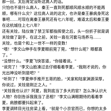
那一回，太后肯定没听这高人的话。
只怕也不是什么高人，秦王一直到死都顺风顺水顺的不能再
顺，哪有什么灾？这位高人说的这灾，也许是秦王暴病身死这
事吧……可现在离秦王暴死还有七八年呢，难道太后和秦王要
在这杭城住上七八年？
还有关铨，陆仪做了禁卫军都指挥使之后，头一份折子就是调
关铨做了副手，在这之前，关铨一直在河套马场养马……
关铨，也是个和上一世不一样的变数！
“喂！”李文山伸手在李夏眼前晃了晃，“想什么呢？眼都直
了。”
“没想什么。”李夏飞快答道，“你接着说。”
“说完了！”李文山脸凑过去仔细看着李夏，“我刚才说的，你
光出神没听到是吧？”
“听到了！”李夏伸手推开五哥的脸，“关家和陆家渊源深厚，
你说过，关铨是刚正之人。”
“关铨我也认识？阿夏，我到底当了多大的官？怎么净认识大
人物？你别告诉我我当了丞相？”李文山满眼期待的看着李
夏，肩膀都要抖起来了。
李夏调转目光往房梁上看，“就是个小京官而已，你想的太多