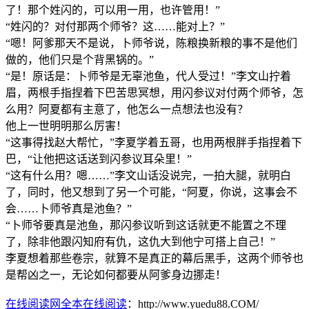
了！那个姓闪的，可以用一用，也许管用！”
“姓闪的？对付那两个师爷？这……能对上？”
“嗯！阿爹那天不是说，卜师爷说，陈粮换新粮的事不是他们
做的，他们只是个背黑锅的。”
“是！原话是：卜师爷是无辜池鱼，代人受过！”李文山拧着
眉，两根手指捏着下巴苦思冥想，用闪参议对付两个师爷，怎
么用？阿夏都有主意了，他怎么一点想法也没有？
他上一世明明那么厉害！
“这事得找赵大帮忙，”李夏学着五哥，也用两根胖手指捏着下
巴，“让他把这话送到闪参议耳朵里！”
“这有什么用？嗯……”李文山话没说完，一拍大腿，就明白
了，同时，他又想到了另一个可能，“阿夏，你说，这事会不
会……卜师爷真是池鱼？”
“卜师爷要真是池鱼，那闪参议听到这话就更不能置之不理
了，除非他跟闪知府有仇，这仇大到他宁可搭上自己！”
李夏想着那些卷宗，就算不是真正的幕后黑手，这两个师爷也
是帮凶之一，无论如何都要从阿爹身边挪走！
在线阅读网全本在线阅读
：http://www.yuedu88.COM/