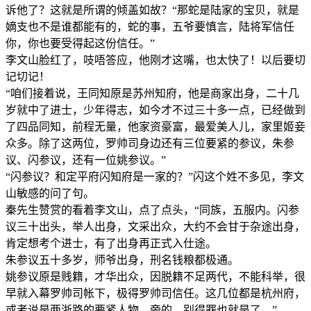
诉他了？这就是所谓的倾盖如故？“那蛇是陆家的宝贝，就是
嫡支也不是谁都能有的，蛇的事，五爷要慎言，陆将军信任
你，你也要受得起这份信任。”
李文山脸红了，吱唔答应，他刚才这嘴，也太快了！以后要切
记切记！
“咱们接着说，王同知原是苏州知府，他是商家出身，二十几
岁就中了进士，少年得志，如今才不过三十多一点，已经做到
了四品同知，前程无量，他家资豪富，最爱美人儿，家里姬妾
众多。除了这两位，罗帅司身边还有三位要紧的参议，朱参
议、闪参议，还有一位姚参议。”
“闪参议？和定平府闪知府是一家的？”闪这个姓不多见，李文
山敏感的问了句。
秦先生赞赏的看着李文山，点了点头，“同族，五服内。闪参
议三十出头，举人出身，文采出众，大约不会甘于杂途出身，
肯定想考个进士，有了出身再正式入仕途。
朱参议五十多岁，师爷出身，刑名钱粮都极通。
姚参议原是贱籍，才华出众，因脱籍不足两代，不能科举，很
早就入幕罗帅司帐下，极得罗帅司信任。这几位都是杭州府，
或者说是两浙路的要紧人物，旁的，别得罪也就是了。”