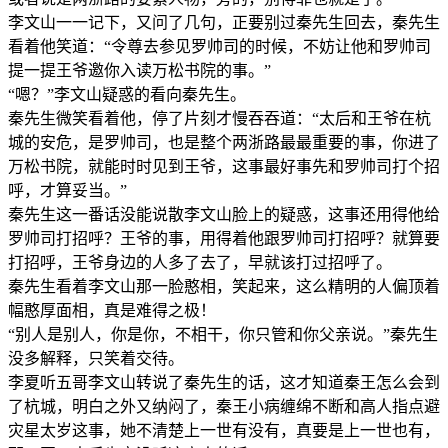
李文山一一记下，又问了几句，正要别过秦先生回去，秦先生
看着他笑道：“令尊去参见罗帅司的时候，不妨让他和罗帅司
提一提王爷邀你入读万松书院的事。”
“嗯？”李文山疑惑的看向秦先生。
秦先生微笑看着他，停了片刻才慢吞吞道：“太后和王爷在杭
城的安危，是罗帅司，也是整个两浙路最最重要的事，你进了
万松书院，就能时时见到王爷，这事最好事先和罗帅司打个招
呼，才算妥当。”
秦先生这一番话没能说散李文山脸上的疑惑，这事还用得他给
罗帅司打招呼？王爷的事，用得着他跟罗帅司打招呼？就算要
打招呼，王爷身边的人多了去了，早就该打过招呼了。
秦先生看着李文山那一脸憨相，笑起来，这么精明的人偏顶着
幅憨厚面相，真是难得之极！
“别人是别人，你是你，不相干，你只管和你父亲说。”秦先生
没多解释，只笑着交待。
李夏听五哥李文山转说了秦先生的话，这才知道秦王怎么会到
了杭城，明白之外又纳闷了，秦王小病缠绵不断和高人指点避
灾星太岁这事，她不清楚上一世有没有，真要是上一世也有，