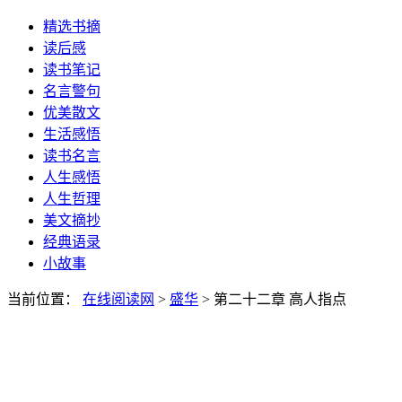
精选书摘
读后感
读书笔记
名言警句
优美散文
生活感悟
读书名言
人生感悟
人生哲理
美文摘抄
经典语录
小故事
当前位置：
在线阅读网
>
盛华
> 第二十二章 高人指点