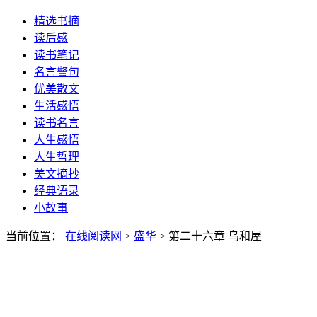
精选书摘
读后感
读书笔记
名言警句
优美散文
生活感悟
读书名言
人生感悟
人生哲理
美文摘抄
经典语录
小故事
当前位置：
在线阅读网
>
盛华
> 第二十六章 乌和屋