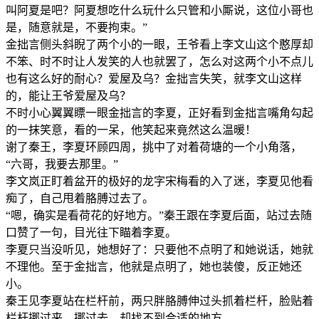
叫阿夏是吧？阿夏想吃什么玩什么只管和小厮说，这位小哥也
是，随意就是，不要拘束。”
金拙言侧头斜睨了两个小的一眼，王爷看上李文山这个憨厚却
不笨、时不时让人发笑的人也就罢了，怎么对这两个小不点儿
也有这么好的耐心？爱屋及乌？金拙言失笑，就李文山这样
的，能让王爷爱屋及乌？
不时小心翼翼瞟一眼金拙言的李夏，正好看到金拙言嘴角勾起
的一抹笑意，看的一呆，他笑起来竟然这么温暖！
谢了秦王，李夏环顾四周，挑中了对着荷塘的一个小角落，
“六哥，我要去那里。”
李文岚正盯着盆开的极好的龙字宋梅看的入了迷，李夏见他看
痴了，自己甩着胳膊过去了。
“嗯，确实是看荷花的好地方。”秦王跟在李夏后面，站过去随
口赞了一句，目光往下瞄着李夏。
李夏只当没听见，她想好了：只要他不点明了和她说话，她就
不理他。至于金拙言，他就是点明了，她也装傻，反正她还
小。
秦王见李夏站在栏杆前，两只胖胳膊伸过头抓着栏杆，脸贴着
栏杆挪过来、挪过去，却找不到合适的地方。