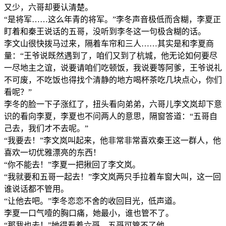
又少，六哥却要认清楚。
“是将军……这么年青的将军。”李冬声音极低而含糊，李夏正
盯着和秦王说话的五哥，没听到李冬这一句极含糊的话。
李文山很快拨马过来，隔着车帘和三人……其实是和李夏商
量：“王爷说既然遇到了，咱们又到了杭城，他无论如何要尽
一尽地主之谊，说要请咱们吃顿饭，我说要等阿爹，王爷说礼
不可废，不吃饭也得找个清静的地方喝杯茶吃几块点心，你们
看呢？”
李冬的脸一下子涨红了，扭头看向弟弟，六哥儿李文岚却下意
识的看向李夏，李夏也不问两人的意思，隔窗答道：“五哥自
己去，我们才不去呢。”
“我要去！”李文岚叫起来，他非常非常喜欢秦王这一群人，他
喜欢一切优雅漂亮的东西！
“你不能去！”李夏一把揪回了李文岚。
“我就要和五哥一起去！”李文岚两只手拉着车窗大叫，这一回
谁说话都不管用。
“让他去吧。”李冬恋恋不舍的收回目光，低声道。
李夏一口气噎的胸口痛，她最小，谁也管不了。
“那我也去！”她得看着六哥，五哥可管不了他。