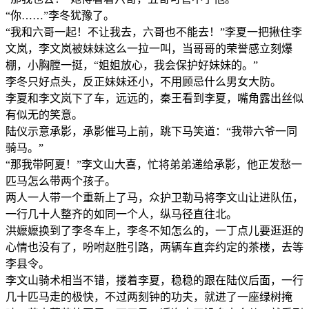
“你……”李冬犹豫了。
“我和六哥一起！不让我去，六哥也不能去！”李夏一把揪住李
文岚，李文岚被妹妹这么一拉一叫，当哥哥的荣誉感立刻爆
棚，小胸膛一挺，“姐姐放心，我会保护好妹妹的。”
李冬只好点头，反正妹妹还小，不用顾忌什么男女大防。
李夏和李文岚下了车，远远的，秦王看到李夏，嘴角露出丝似
有似无的笑意。
陆仪示意承影，承影催马上前，跳下马笑道：“我带六爷一同
骑马。”
“那我带阿夏！”李文山大喜，忙将弟弟递给承影，他正发愁一
匹马怎么带两个孩子。
两人一人带一个重新上了马，众护卫勒马将李文山让进队伍，
一行几十人整齐的如同一个人，纵马径直往北。
洪嬷嬷换到了李冬车上，李冬不知怎么的，一丁点儿要逛逛的
心情也没有了，吩咐赵胜引路，两辆车直奔约定的茶楼，去等
李县令。
李文山骑术相当不错，搂着李夏，稳稳的跟在陆仪后面，一行
几十匹马走的极快，不过两刻钟的功夫，就进了一座绿树掩