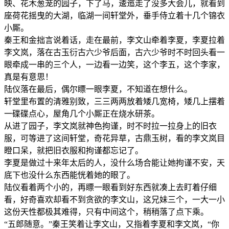
映、花木葱茏的园子，下了马，逶迤走了没多大会儿，就看到
座荷花摇曳的大湖，临湖一间轩堂外，垂手侍立着十几个锦衣
小厮。
秦王和金拙言说着话，走在最前，李文山牵着李夏，李夏拉着
李文岚，落在古玉衍古六少爷后面，古六少爷时不时回头看一
眼牵成一串的三个人，一边看一边笑，这个李五，这个李家，
真是有意思！
陆仪落在最后，偶尔瞟一眼李夏，不知道在想什么。
轩堂里布置的清雅别致，三三两两放着矮几宽椅，矮几上摆着
一碟碟点心，屋角几个小厮正在烧水研茶。
从进了园子，李文岚就神色拘谨，时不时拉一拉身上的旧衣
服，可等进了这间轩堂，奇花异草，古鼎玉树，看的李文岚目
瞪口呆，就把旧衣服和拘谨都忘记了。
李夏是做过十来年太后的人，没什么场合能让她拘谨不安，天
底下也没什么东西能恍着她的眼了。
陆仪看着两个小的，再瞟一眼看到好东西就凑上去盯着仔细
看，好奇喜欢却看不到贪欲的李文山，这兄妹三个，一大一小
这份天性都极其难得，只有中间这个，稍稍落了点下乘。
“五郎随意。”秦王笑着让李文山，又指着李夏和李文岚，“你