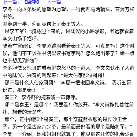
上一篇
←
《盛华》
→
下一篇
李冬一向以弟妹的愿望为愿望，一行两匹马两辆车，直奔万松
书院。
刚走到一半，迎面竟遇上了秦王等人。
“是李五爷？”骑马迎上来的，是陆仪的小厮承影，老远就看着
李文山扬手招呼。
隔着车窗纱帘，李夏紧蹙眉看着秦王等人，可真是巧！这个时
候，他们不正该在书院里读书写字吗？怎么跑出来了？她一点
也不想见到他们！
李冬胆怯又惊讶的看着鲜衣怒马的一群人，李文岚认出了人群
中的陆仪，兴奋的叫起来：“是大伯家那位哥哥！”
“那不是什么大伯家哥哥！”李夏一把揪回李文岚，“我听五哥
说过，那是秦王！”
“秦王？”李冬吓的掩着嘴一声惊呼。
“哪个是秦王？是哪个？我要看！你放开。”李文岚挣扎着往前
扑，想看的清楚些。
“那个，正中间那个是秦王，那个穿靛蓝衣服的是长沙王世
子，另一个是古家六少爷，最前面最好看的那个是陆将军。”
李夏一一介绍，她和姐姐也就算了，能见到这几位的机会少而