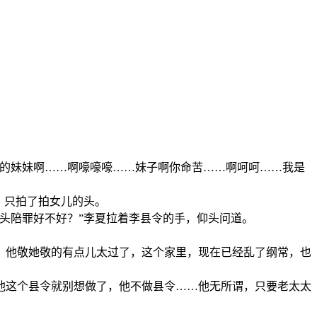
死的妹妹啊……啊嚎嚎嚎……妹子啊你命苦……啊呵呵……我是
，只拍了拍女儿的头。
头陪罪好不好？”李夏拉着李县令的手，仰头问道。
，他敬她敬的有点儿太过了，这个家里，现在已经乱了纲常，也
他这个县令就别想做了，他不做县令……他无所谓，只要老太太