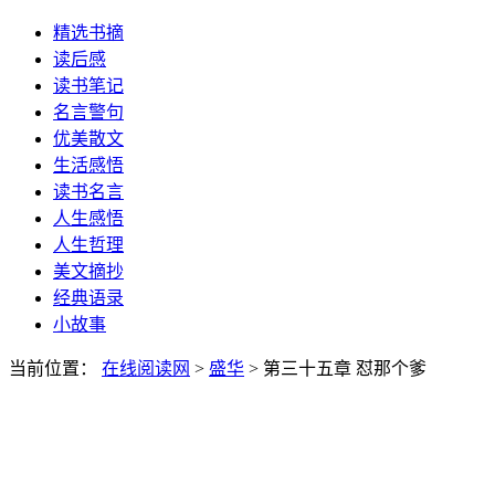
精选书摘
读后感
读书笔记
名言警句
优美散文
生活感悟
读书名言
人生感悟
人生哲理
美文摘抄
经典语录
小故事
当前位置：
在线阅读网
>
盛华
> 第三十五章 怼那个爹