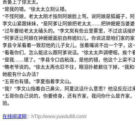
责备上了徐太太。
“是我的错。”徐太太立刻认错。
“不怪阿娘，老太太刚才指到阿娘脸上骂，说阿娘是狐媚子，
李文山紧跟妹妹，“是阿爹让阿娘把老太太……把钟嬷嬷当婆
“过年要给老太太磕头的。”李文岚有些云里雾里，不过这话接
“阿爹还让阿娘在钟嬷嬷面前自称媳妇儿，你说这是咱们家的家
李县令呆看着一致怼他的儿子女儿，张着嘴说不出一个字，这
“看看你们，怎么能这么跟阿爹说话。”徐太太声调哽咽，挨个
“是我……错了。”李县令口齿粘连，是他的错，他这个上梁不
“瞧老爷说的。”徐太太再也忍不住，眼泪扑簌簌往下掉，“我
她能有什么办法？
“五哥也有错。”李夏指着李文山。
“我？”李文山指着自己鼻尖，阿夏这话什么意思？他没反应过
“五哥你自己说的，你要修身，还有齐家，我问你什么是齐家
验。
在线阅读网
：hTtp://www.yuedu88.com/