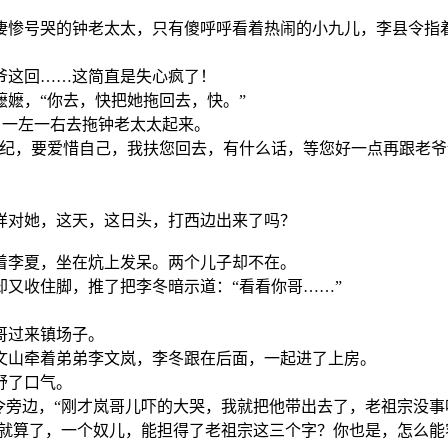
凄惨号哭的钟老太太，只有傻呼呼看着热闹的小九儿，李县令指
爷这回……这简直是失心疯了！
嬷，“你去，快把她拖回去，快。”
，一左一右去拖钟老太太起来。
年纪，要爱惜自己，我扶您回去，有什么话，等您好一点再跟老爷
样对她，这天，这日头，打西边出来了吗？
着李夏，坐在炕上发呆。两个儿子却不在。
又收住脚，推了把李冬暗示道：“看看你哥……”
哥过来镇场子。
文山牵着弟弟李文岚，李冬跟在后面，一起进了上房。
舒了口气。
令旁边，“刚才岚哥儿吓的大哭，我就把他带出去了，老祖宗没事
也就算了，一个奴儿，能担得了老祖宗这三个字？你也是，怎么能