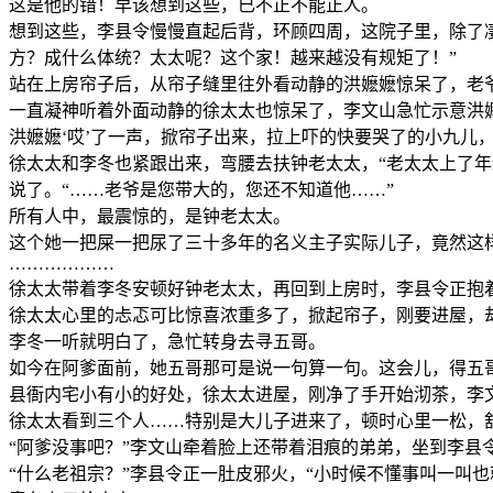
这是他的错！早该想到这些，已不正不能正人。
想到这些，李县令慢慢直起后背，环顾四周，这院子里，除了
方？成什么体统？太太呢？这个家！越来越没有规矩了！”
站在上房帘子后，从帘子缝里往外看动静的洪嬷嬷惊呆了，老
一直凝神听着外面动静的徐太太也惊呆了，李文山急忙示意洪嬷
洪嬷嬷‘哎’了一声，掀帘子出来，拉上吓的快要哭了的小九儿
徐太太和李冬也紧跟出来，弯腰去扶钟老太太，“老太太上了
说了。“……老爷是您带大的，您还不知道他……”
所有人中，最震惊的，是钟老太太。
这个她一把屎一把尿了三十多年的名义主子实际儿子，竟然这
………………
徐太太带着李冬安顿好钟老太太，再回到上房时，李县令正抱
徐太太心里的忐忑可比惊喜浓重多了，掀起帘子，刚要进屋，却
李冬一听就明白了，急忙转身去寻五哥。
如今在阿爹面前，她五哥那可是说一句算一句。这会儿，得五
县衙内宅小有小的好处，徐太太进屋，刚净了手开始沏茶，李
徐太太看到三个人……特别是大儿子进来了，顿时心里一松，
“阿爹没事吧？”李文山牵着脸上还带着泪痕的弟弟，坐到李县
“什么老祖宗？”李县令正一肚皮邪火，“小时候不懂事叫一叫