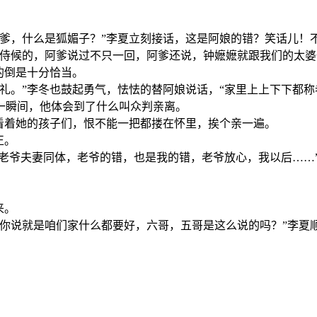
阿爹，什么是狐媚子？”李夏立刻接话，这是阿娘的错？笑话儿！
婆侍候的，阿爹说过不只一回，阿爹还说，钟嬷嬷就跟我们的太婆
的倒是十分恰当。
礼。”李冬也鼓起勇气，怯怯的替阿娘说话，“家里上上下下都称
一瞬间，他体会到了什么叫众判亲离。
看着她的孩子们，恨不能一把都搂在怀里，挨个亲一遍。
正。
和老爷夫妻同体，老爷的错，也是我的错，老爷放心，我以后……
来。
，你说就是咱们家什么都要好，六哥，五哥是这么说的吗？”李夏