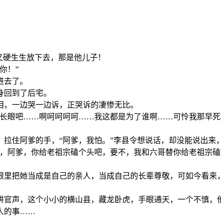
又硬生生放下去，那是他儿子！
你！”
进去了。
身回到了后宅。
泪，一边哭一边诉，正哭诉的凄惨无比。
长长眼吧……啊呵呵呵呵……我这都是为了谁啊……可怜我那早
，拉住阿爹的手，“阿爹，我怕。”李县令想说话，却没能说出来
孝，阿爹，你给老祖宗磕个头吧，要不，我和六哥替你给老祖宗磕
眼里把她当成是自己的亲人，当成自己的长辈尊敬，可如今看来
讲官声，这个小小的横山县，藏龙卧虎，手眼通天，一个不慎，
人的事……