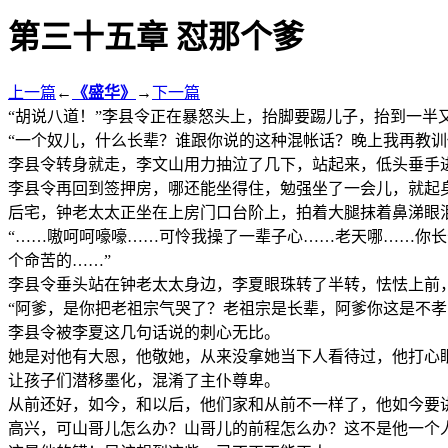
第三十五章 怼那个爹
上一篇
←
《盛华》
→
下一篇
“胡说八道！”李县令正在暴怒头上，抬脚要踢儿子，抬到一半
“一个奴儿，什么长辈？谁跟你说的这种混帐话？晚上我再教训
李县令转身就走，李文山用力抽泣了几下，站起来，低头垂手
李县令再回到签押房，哪还能坐得住，勉强坐了一会儿，就起
后宅，钟老太太正坐在上房门口台阶上，拍着大腿抹着鼻涕眼
“……嗷呵呵嚎嚎……可怜我操了一辈子心……老天哪……你
个命苦的……”
李县令垂头站在钟老太太身边，李夏眼珠转了半转，怯怯上前
“阿爹，是你把老祖宗气哭了？老祖宗是长辈，阿爹你这是不
李县令被李夏这几句话说的刺心无比。
她是对他有大恩，他敬她，从来没拿她当下人看待过，他打心
让孩子们潜移墨化，混淆了主仆尊卑。
从前还好，如今，和以后，他们家和从前不一样了，他如今要
高兴，可山哥儿怎么办？山哥儿的前程怎么办？这不是他一个