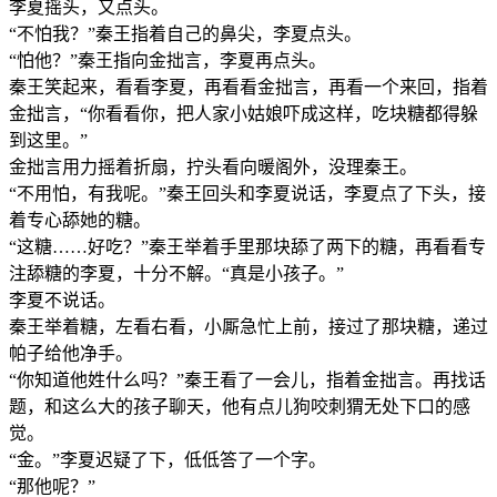
李夏摇头，又点头。
“不怕我？”秦王指着自己的鼻尖，李夏点头。
“怕他？”秦王指向金拙言，李夏再点头。
秦王笑起来，看看李夏，再看看金拙言，再看一个来回，指着
金拙言，“你看看你，把人家小姑娘吓成这样，吃块糖都得躲
到这里。”
金拙言用力摇着折扇，拧头看向暖阁外，没理秦王。
“不用怕，有我呢。”秦王回头和李夏说话，李夏点了下头，接
着专心舔她的糖。
“这糖……好吃？”秦王举着手里那块舔了两下的糖，再看看专
注舔糖的李夏，十分不解。“真是小孩子。”
李夏不说话。
秦王举着糖，左看右看，小厮急忙上前，接过了那块糖，递过
帕子给他净手。
“你知道他姓什么吗？”秦王看了一会儿，指着金拙言。再找话
题，和这么大的孩子聊天，他有点儿狗咬刺猬无处下口的感
觉。
“金。”李夏迟疑了下，低低答了一个字。
“那他呢？”