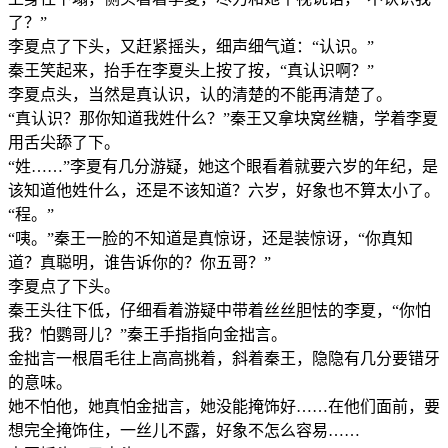
了？”
李夏点了下头，又赶紧摇头，细声细气道：“认识。”
秦王笑起来，抬手在李夏头上按了按，“真认识啊？”
李夏点头，当然是真认识，认的清楚的不能再清楚了。
“真认识？那你知道我姓什么？”秦王又拿块窝丝糖，学着李夏
用舌尖舔了下。
“姓……”李夏有几分游疑，她这个眼看着就要六岁的年纪，是
该知道他姓什么，还是不该知道？六岁，好象也不算太小了。
“程。”
“咦。”秦王一脸的不知道是真惊讶，还是装惊讶，“你真知
道？真聪明，谁告诉你的？你五哥？”
李夏点了下头。
秦王头往下低，仔细看着游疑中带着丝丝胆怯的李夏，“你怕
我？怕鹦哥儿？”秦王手指指向金拙言。
金拙言一根眉毛往上高高挑着，斜着秦王，隐隐有几分要错牙
的意味。
她不怕他，她真怕金拙言，她没能掩饰好……在他们面前，要
想完全掩饰住，一丝儿不露，好象不怎么容易……