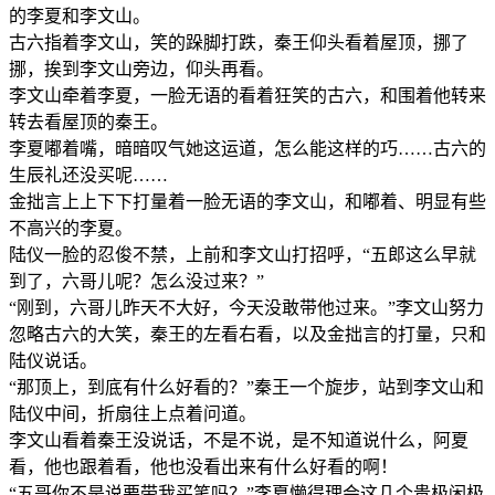
的李夏和李文山。
古六指着李文山，笑的跺脚打跌，秦王仰头看着屋顶，挪了
挪，挨到李文山旁边，仰头再看。
李文山牵着李夏，一脸无语的看着狂笑的古六，和围着他转来
转去看屋顶的秦王。
李夏嘟着嘴，暗暗叹气她这运道，怎么能这样的巧……古六的
生辰礼还没买呢……
金拙言上上下下打量着一脸无语的李文山，和嘟着、明显有些
不高兴的李夏。
陆仪一脸的忍俊不禁，上前和李文山打招呼，“五郎这么早就
到了，六哥儿呢？怎么没过来？”
“刚到，六哥儿昨天不大好，今天没敢带他过来。”李文山努力
忽略古六的大笑，秦王的左看右看，以及金拙言的打量，只和
陆仪说话。
“那顶上，到底有什么好看的？”秦王一个旋步，站到李文山和
陆仪中间，折扇往上点着问道。
李文山看着秦王没说话，不是不说，是不知道说什么，阿夏
看，他也跟着看，他也没看出来有什么好看的啊！
“五哥你不是说要带我买笔吗？”李夏懒得理会这几个贵极闲极