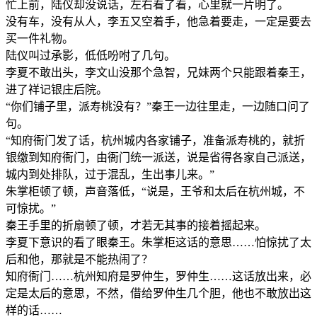
忙上前，陆仪却没说话，左右看了看，心里就一片明了。
没有车，没有从人，李五又空着手，他急着要走，一定是要去
买一件礼物。
陆仪叫过承影，低低吩咐了几句。
李夏不敢出头，李文山没那个急智，兄妹两个只能跟着秦王，
进了祥记银庄后院。
“你们铺子里，派寿桃没有？”秦王一边往里走，一边随口问了
句。
“知府衙门发了话，杭州城内各家铺子，准备派寿桃的，就折
银缴到知府衙门，由衙门统一派送，说是省得各家自己派送，
城内到处排队，过于混乱，生出事儿来。”
朱掌柜顿了顿，声音落低，“说是，王爷和太后在杭州城，不
可惊扰。”
秦王手里的折扇顿了顿，才若无其事的接着摇起来。
李夏下意识的看了眼秦王。朱掌柜这话的意思……怕惊扰了太
后和他，那就是不能热闹了？
知府衙门……杭州知府是罗仲生，罗仲生……这话放出来，必
定是太后的意思，不然，借给罗仲生几个胆，他也不敢放出这
样的话……