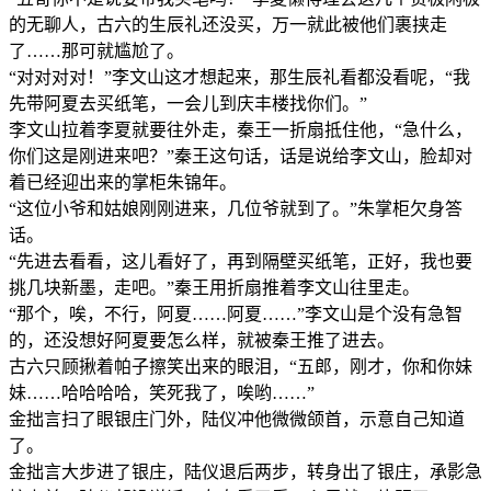
的无聊人，古六的生辰礼还没买，万一就此被他们裹挟走
了……那可就尴尬了。
“对对对对！”李文山这才想起来，那生辰礼看都没看呢，“我
先带阿夏去买纸笔，一会儿到庆丰楼找你们。”
李文山拉着李夏就要往外走，秦王一折扇抵住他，“急什么，
你们这是刚进来吧？”秦王这句话，话是说给李文山，脸却对
着已经迎出来的掌柜朱锦年。
“这位小爷和姑娘刚刚进来，几位爷就到了。”朱掌柜欠身答
话。
“先进去看看，这儿看好了，再到隔壁买纸笔，正好，我也要
挑几块新墨，走吧。”秦王用折扇推着李文山往里走。
“那个，唉，不行，阿夏……阿夏……”李文山是个没有急智
的，还没想好阿夏要怎么样，就被秦王推了进去。
古六只顾揪着帕子擦笑出来的眼泪，“五郎，刚才，你和你妹
妹……哈哈哈哈，笑死我了，唉哟……”
金拙言扫了眼银庄门外，陆仪冲他微微颌首，示意自己知道
了。
金拙言大步进了银庄，陆仪退后两步，转身出了银庄，承影急