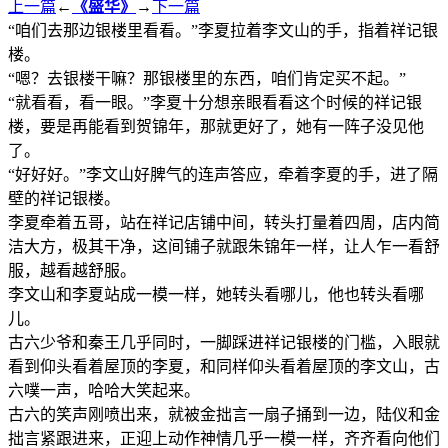
上一篇
←
《盛华》
→
下一篇
“咱们去那边银楼里看看。”李夏拉着李文山的手，指着祥记银
楼。
“嗯？去银楼干嘛？那银楼里的东西，咱们肯定买不起。”
“就看看，看一眼。”李夏十分想亲眼看看这个时候的祥记银
楼，要是再能看到贺锦年，那就更好了，她有一阵子没见他
了。
“好好好。”李文山好脾气的连声答应，牵着李夏的手，进了隔
壁的祥记银楼。
李夏牵着五哥，站在祥记店铺中间，转头打量着四周，店内简
洁大方，极其干净，这间铺子就跟朱锦年一样，让人乍一看舒
服，越看越舒服。
李文山和李夏站成一模一样，她转头看哪儿，他也转头看哪
儿。
古六少爷和秦王几乎同时，一脚踩进祥记银楼的门槛，入眼就
看到仰头看着屋顶的李夏，和同样仰头看着屋顶的李文山，古
六噗一声，哈哈大笑起来。
古六的笑声刚喷出来，就被金拙言一扇子捅到一边，陆仪和金
拙言紧跟进来，正迎上动作神情几乎一模一样，齐齐看向他们