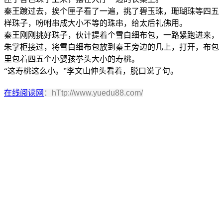
秦王踱过去，挨个匣子看了一遍，挑了碧玉珠，珊瑚珠等四五
样珠子，吩咐串成大小不等的珠串，给太后礼佛用。
秦王刚刚挑好珠子，伙计提着个雪白细布包，一路紧跑进来，
朱掌柜接过，将雪白细布包放到秦王旁边的几上，打开，布包
里包着四五个小婴孩拳头大小的寿桃。
“这寿桃这么小。”李文山伸头看着，脱口说了句。
在线阅读网
：hTtp://www.yuedu88.com/