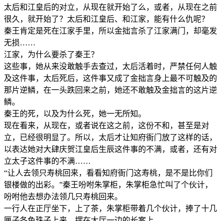
太后和江皇后的对立，从现在就开始了么，或者，从现在之前
很久，就开始了？太后和江皇后、和江家，能有什么仇呢？
秦王肯定是死在江家手里，所以金拙言杀了江家满门，却毫发
无损……
江家，为什么要杀了秦王？
这些事，她从来没敢触手去查过，太后活着时，严禁任何人触
及这件事，太后死后，这件事又成了金拙言身上最不可触及的
那片逆鳞，在一头跌回来之前，她还不敢触及金拙言的这片逆
鳞。
秦王的死，以及为什么死，她一无所知。
现在看来，从现在，或者说在这之前，这份不和，甚至是对
立，已经很明显了。所以，太后才让知府衙门放了这样的话，
以表达她对大肆庆贺江皇后生辰这件事的不满，或者，还有对
立太子这件事的不满……
“让人去领只寿桃回来，看看知府衙门这寿桃，是不是比你们
银楼做的出彩。”秦王吩咐朱掌柜，朱掌柜急忙叫了个伙计，
吩咐他去想办法领几只寿桃回来。
一行人在正厅坐下，上了茶，朱掌柜带着几个伙计，捧了十几
匣子各色珠子上来，摆在大厅一边的长案上。