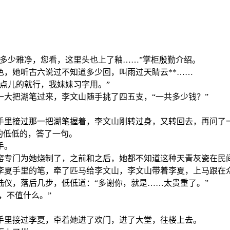
多少雅净，您看，这里头也上了釉……”掌柜殷勤介绍。
，她听古六说过不知道多少回，叫雨过天睛云**……
点儿的就行，我妹妹习字用。”
大把湖笔过来，李文山随手挑了四五支，“一共多少钱？”
手里接过那一把湖笔握着，李文山刚转过身，又转回去，再问了一
的低低的，答了一句。
手。
窑专门为她烧制了，之前和之后，她都不知道这种天青灰瓷在民
李夏手里的笔，牵了匹马给李文山，李文山带着李夏，上马跟在
仪，落后几步，低低道：“多谢你，就是……太贵重了。”
，不值什么。”
手里接过李夏，牵着她进了欢门，进了大堂，往楼上去。