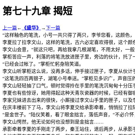
第七十九章 揭短
上一篇
←
《盛华》
→
下一篇
“这样釉色的笔洗，小号一共只得了两只，李爷您看，这颜色，
李夏拉了拉李文山，这样的笔洗，古六必定喜欢得很，这个颜色
李文山会意，“就这只吧，再给我拿几根湖笔，不用太好，一般
掌柜答应一声，利落的将笔洗放进匣子里，旁边的伙计，托了一
“已经会过帐了。”掌柜忙躬身陪笑道。
李文山听掌柜这么说，没再多话，伸手接过匣子，李夏从伙计
“这笔洗四百两银子，湖笔小号奉送。”掌柜见多识广，声音压
李文山轻轻抽了口气，顿时觉得拎在手里的笔洗沉甸甸十分压
李夏也有些惊讶，她用得起这种天青灰瓷器的时候，已经有御
李家兄妹进去出来的很快，小厮接过李文山手里的匣子，以及
在庆丰楼前下了马，李文山将李夏交给承影牵着，悄悄拉了拉陆
“是金世子。”陆仪笑着，看了眼金拙言，落低声音，“不必介怀
李文山愕然，他无论如何也没想到是金拙言……
承影牵着李夏的手刚走了两步，秦王站住，退后两步，从承影