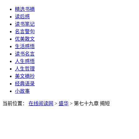
精选书摘
读后感
读书笔记
名言警句
优美散文
生活感悟
读书名言
人生感悟
人生哲理
美文摘抄
经典语录
小故事
当前位置：
在线阅读网
>
盛华
> 第七十九章 揭短