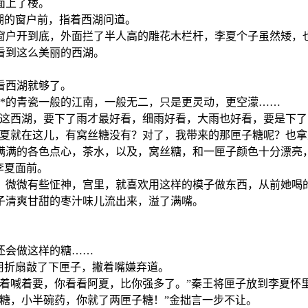
面上了楼。
湖的窗户前，指着西湖问道。
窗户开到底，外面拦了半人高的雕花木栏杆，李夏个子虽然矮，
看到这么美丽的西湖。
看西湖就够了。
*的青瓷一般的江南，一般无二，只是更灵动，更空濛……
，这西湖，要下了雨才最好看，细雨好看，大雨也好看，要是下了
夏就在这儿，有窝丝糖没有？对了，我带来的那匣子糖呢？也拿
满满的各色点心，茶水，以及，窝丝糖，和一匣子颜色十分漂亮
李夏面前。
，微微有些怔神，宫里，就喜欢用这样的模子做东西，从前她喝
子清爽甘甜的枣汁味儿流出来，溢了满嘴。
还会做这样的糖……
用折扇敲了下匣子，撇着嘴嫌弃道。
哭着喊着要，你看看阿夏，比你强多了。”秦王将匣子放到李夏怀
糖，小半碗药，你就了两匣子糖！”金拙言一步不让。