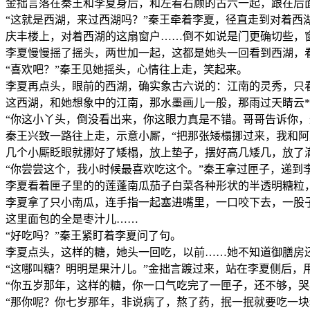
金拙言落在秦王和李夏身后，和左看右顾的古六一起，跟在后
“这就是西湖，来过西湖吗？”秦王牵着李夏，径直走到对着西
庆丰楼上，对着西湖的这扇窗户……倒不如说是门更确切些，
李夏慢慢摇了摇头，两世加一起，这都是她头一回看到西湖，
“喜欢吧？”秦王见她摇头，心情往上走，笑起来。
李夏再点头，眼前的西湖，确实象古六说的：江南的灵秀，只
这西湖，和她想象中的江南，那水墨画儿一般，那雨过天睛云*
“你这小丫头，倒没看出来，你这眼力真是不错。哥哥告诉你
秦王兴致一路往上走，示意小厮，“把那张矮榻挪过来，我和阿
几个小厮眨眼就挪好了矮榻，放上垫子，摆好高几矮几，放了
“你尝尝这个，我小时候最喜欢吃这个。”秦王拿过匣子，递到
李夏看着匣子里的的莲蓬南瓜茄子白菜各种形状的半透明糖粒
李夏拿了只小南瓜，连手指一起塞进嘴里，一口咬下去，一股
这里面包的全是枣汁儿……
“好吃吗？”秦王紧盯着李夏问了句。
李夏点头，这样的糖，她头一回吃，以前……她不知道御膳房
“这哪叫糖？明明是果汁儿。”金拙言踱过来，站在李夏侧后，
“你五岁那年，这样的糖，你一口气吃完了一匣子，还不够，
“那你呢？你七岁那年，非说病了，熬了药，抿一抿就要吃一块