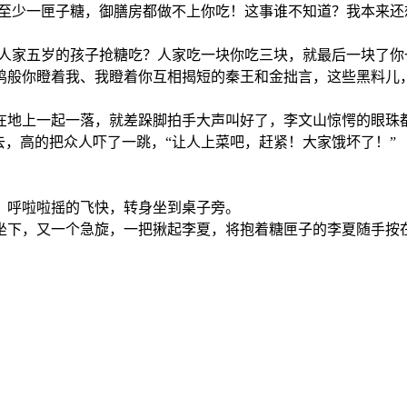
上至少一匣子糖，御膳房都做不上你吃！这事谁不知道？我本来
跟人家五岁的孩子抢糖吃？人家吃一块你吃三块，就最后一块了你
鸡般你瞪着我、我瞪着你互相揭短的秦王和金拙言，这些黑料儿
在地上一起一落，就差跺脚拍手大声叫好了，李文山惊愕的眼珠
去，高的把众人吓了一跳，“让人上菜吧，赶紧！大家饿坏了！”
，呼啦啦摇的飞快，转身坐到桌子旁。
坐下，又一个急旋，一把揪起李夏，将抱着糖匣子的李夏随手按