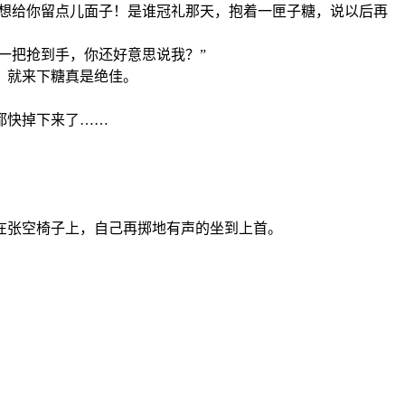
还想给你留点儿面子！是谁冠礼那天，抱着一匣子糖，说以后再
一把抢到手，你还好意思说我？”
，就来下糖真是绝佳。
都快掉下来了……
在张空椅子上，自己再掷地有声的坐到上首。