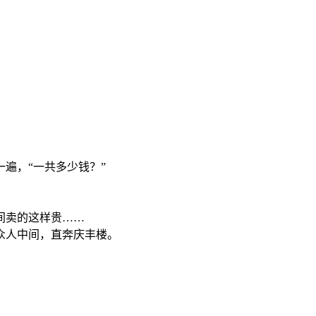
遍，“一共多少钱？”
间卖的这样贵……
众人中间，直奔庆丰楼。