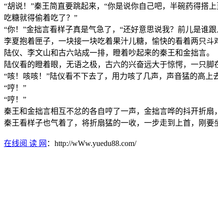
“胡说！”秦王简直要跳起来，“你是说你自己吧，半碗药得搭
吃糖就得偷着吃了？”
“你！”金拙言看样子真是气急了，“还好意思说我？前儿是谁
李夏抱着匣子，一块接一块吃着果汁儿糖，愉快的看着两只斗
陆仪、李文山和古六站成一排，瞪着吵起来的秦王和金拙言。
陆仪看的瞪着眼，无语之极，古六的兴奋远大于惊愕，一只脚
“咳！咳咳！”陆仪看不下去了，用力咳了几声，声音猛的高上
“哼！”
“哼！”
秦王和金拙言相互不忿的各自哼了一声，金拙言哗的抖开折扇
秦王看样子也气着了，将折扇猛的一收，一步走到上首，刚要
在线阅 读 网
：http://wWw.yuedu88.com/