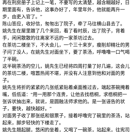
再在刑房册子上记上一笔，不要写的太清楚，越含糊越好，日
期里面有，告诉他，这事办好了，年里年外，他就能再升一
步，由吏入官了。”
陈山答应，收好信，匆匆出了院子，牵了马往横山县去了。
姚先生在屋里踱了几个来回，看了看时辰，出了院子，背着
手，闲闲散散的往离家不远的一家茶坊过去。
在茶坊二楼坐下，不大会儿，一个三十来岁，瘦削却精壮的男
子问了没人，在姚先生对面坐下，要了茶汤，呼噜噜一口气喝
了半碗。
这半碗茶汤的空儿，姚先生已经将四周打量了好几遍，这会儿
的茶坊二楼，喧嚣热闹不堪，并没有人注意到他和对面的男
子。
姚先生将折的紧紧的几张纸紧贴着桌面推过去，端起茶碗掩着
嘴，低低道：“用一用那个连贵，让他去找梧桐，求梧桐把一
张诉状抽出来，就说，是圆融法师求他的。是一张诬告的状
子，要快，越快越好。”
对面男子收了那张纸和银票子，接着呼噜完了碗里的茶汤，站
起来，脚步轻快的下楼走了。
姚先生翘起腿，悠闲的坐着，又喝了一碗茶，站起来，往宪司