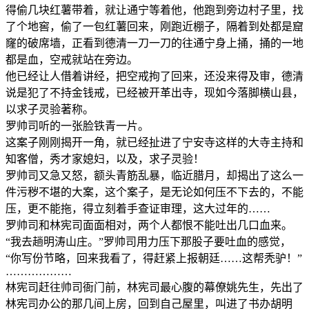
得偷几块红薯带着，就让通宁等着他，他跑到旁边村子里，找
了个地窖，偷了一包红薯回来，刚跑近棚子，隔着到处都是窟
窿的破席墙，正看到德清一刀一刀的往通宁身上捅，捅的一地
都是血，空戒就站在旁边。
他已经让人借着讲经，把空戒拘了回来，还没来得及审，德清
说是犯了不持金钱戒，已经被开革出寺，现如今落脚横山县，
以求子灵验著称。
罗帅司听的一张脸铁青一片。
这案子刚刚揭开一角，就已经扯进了宁安寺这样的大寺主持和
知客僧，秀才家媳妇，以及，求子灵验！
罗帅司又急又怒，额头青筋乱暴，临近腊月，却揭出了这么一
件污秽不堪的大案，这个案子，是无论如何压不下去的，不能
压，更不能拖，得立刻着手查证审理，这大过年的……
罗帅司和林宪司面面相对，两个人都恨不能吐出几口血来。
“我去趟明涛山庄。”罗帅司用力压下那股子要吐血的感觉，
“你写份节略，回来我看了，得赶紧上报朝廷……这帮秃驴！”
………………
林宪司赶往帅司衙门前，林宪司最心腹的幕僚姚先生，先出了
林宪司办公的那几间上房，回到自己屋里，叫进了书办胡明