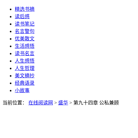
精选书摘
读后感
读书笔记
名言警句
优美散文
生活感悟
读书名言
人生感悟
人生哲理
美文摘抄
经典语录
小故事
当前位置：
在线阅读网
>
盛华
> 第九十四章 公私兼顾