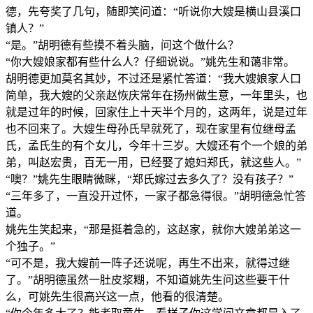
德，先夸奖了几句，随即笑问道：“听说你大嫂是横山县溪口
镇人？”
“是。”胡明德有些摸不着头脑，问这个做什么？
“你大嫂娘家都有些什么人？仔细说说。”姚先生和蔼非常。
胡明德更加莫名其妙，不过还是紧忙答道：“我大嫂娘家人口
简单，我大嫂的父亲赵恢庆常年在扬州做生意，一年里头，也
就是过年的时候，回家住上十天半个月的，这两年，说是过年
也不回来了。大嫂生母孙氏早就死了，现在家里有位继母孟
氏，孟氏生的有个女儿，今年十三岁。大嫂还有个一个娘的弟
弟，叫赵宏贵，百无一用，已经娶了媳妇郑氏，就这些人。”
“噢？”姚先生眼睛微眯，“郑氏嫁过去多久了？没有孩子？”
“三年多了，一直没开过怀，一家子都急得很。”胡明德急忙答
道。
姚先生笑起来，“那是挺着急的，这赵家，就你大嫂弟弟这一
个独子。”
“可不是，我大嫂前一阵子还说呢，再生不出来，就得过继
了。”胡明德虽然一肚皮浆糊，不知道姚先生问这些要干什
么，可姚先生很高兴这一点，他看的很清楚。