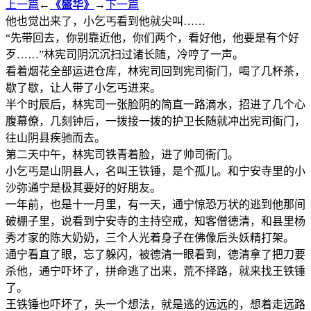
上一篇
←
《盛华》
→
下一篇
他也觉出来了，小乞丐看到他就尖叫……
“先带回去，你别靠近他，你们两个，看好他，他要是有个好
歹……”林宪司阴沉沉扫过诸长随，冷哼了一声。
看着烟花全部运进仓库，林宪司回到宪司衙门，喝了几杯茶，
歇了歇，让人带了小乞丐进来。
半个时辰后，林宪司一张脸阴的简直一路滴水，招进了几个心
腹幕僚，几刻钟后，一拨接一拨的护卫长随就冲出宪司衙门，
往山阴县疾驰而去。
第二天中午，林宪司铁青着脸，进了帅司衙门。
小乞丐是山阴县人，名叫王铁锤，是个孤儿。和宁安寺里的小
沙弥通宁是极其要好的好朋友。
一年前，也是十一月里，有一天，通宁惊恐万状的逃到他那间
破棚子里，说看到宁安寺的主持空戒，知客僧德清，和县里杨
秀才家的陈大奶奶，三个人光着身子在佛像后头妖精打架。
通宁看直了眼，忘了躲闪，被德清一眼看到，德清拿了把刀要
杀他，通宁吓坏了，拼命逃了出来，荒不择路，就来找王铁锤
了。
王铁锤也吓坏了，头一个想法，就是逃的远远的，想着走远路