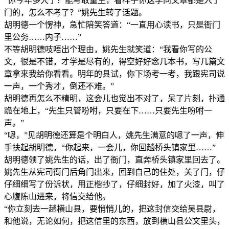
“你今年多大了？能考取童生，看样子你这学问文章都是入了
门的，怎么不考了？”姚先生转了话题。
胡明德一个愣神，急忙陪笑答道：“一直用心读书，只是衙门
里公务……内子……”
不等胡明德吱唔出个理由，姚先生就笑道：“我看你写的公
文，很是不错，才学是尽有的，得空好好念几本书，写几篇文
章拿来我给你看看。明年的县试，你下场考一考，我跟宪司说
一声，一个秀才，倒还不难。”
胡明德再怎么不精明，这会儿也觉出不对了，呆了片刻，扑通
跪在地上，“先生只管吩咐，只要在下……只要先生吩咐一
声。”
“嗯，”见胡明德还算是个明白人，姚先生满意的嗯了一声，伸
手扶起胡明德，“你起来，一会儿，你回趟桥头镇家里……”
胡明德领了姚先生的话，出了衙门，直奔桥头镇家里回去了。
姚先生从宪司衙门后角门出来，回到自己的住处，关了门，仔
仔细细写了份诉状，用正楷抄了，仔细封好，加了火漆，叫了
心腹陈山进来，将信交给他。
“你立刻去一趟横山县，要悄悄儿的，把这封信交给吴县尉，
和他说，无论如何，把这信里的东西，放到横山县公文里头，