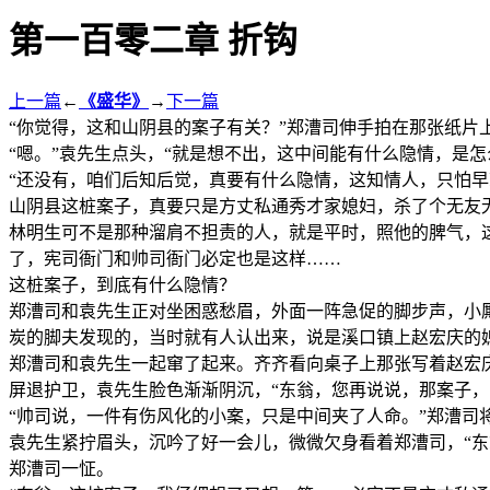
第一百零二章 折钩
上一篇
←
《盛华》
→
下一篇
“你觉得，这和山阴县的案子有关？”郑漕司伸手拍在那张纸片
“嗯。”袁先生点头，“就是想不出，这中间能有什么隐情，是
“还没有，咱们后知后觉，真要有什么隐情，这知情人，只怕早
山阴县这桩案子，真要只是方丈私通秀才家媳妇，杀了个无友
林明生可不是那种溜肩不担责的人，就是平时，照他的脾气，
了，宪司衙门和帅司衙门必定也是这样……
这桩案子，到底有什么隐情？
郑漕司和袁先生正对坐困惑愁眉，外面一阵急促的脚步声，小
炭的脚夫发现的，当时就有人认出来，说是溪口镇上赵宏庆的
郑漕司和袁先生一起窜了起来。齐齐看向桌子上那张写着赵宏
屏退护卫，袁先生脸色渐渐阴沉，“东翁，您再说说，那案子，
“帅司说，一件有伤风化的小案，只是中间夹了人命。”郑漕司
袁先生紧拧眉头，沉吟了好一会儿，微微欠身看着郑漕司，“东
郑漕司一怔。