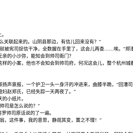
上。
怎么关联起来的。山阴县那边，有信儿回来没有？”
就被宪司捉信干净，全数握在手里了，这会儿再查……唉。”郑
无亲的小沙弥，能知会到帅司衙门？
这样的小案，他也不会知会到帅司府，何况这会儿，整个杭州城
厮扬声禀报，一个护卫一头一身汗的冲进来，曲膝半跪，“回漕
媳妇赵郑氏，已经失踪一天两夜了。”
庆的小纸片。
帅司是怎么说的？”
将罗帅司原话说的了一遍。
翁，这件事，我的意思，静观其变，置之不理！”