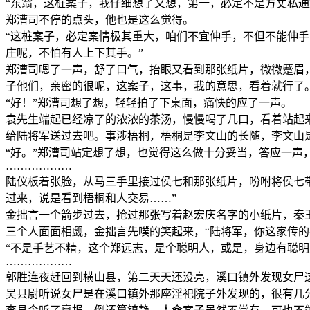
“东翁，这桩案子，我仔细想了又想，第一，必定不是方丈私
郑漕司不停的点头，他也是这么觉得。
“这桩案子，必定案情极其重大，咱们不宜伸手，不但不能伸
庄呢，不怕有人上下其手。”
郑漕司嗯了一声，舒了口气，抬眼又看到那张纸片，微微蹙眉
子他们，亲密的很呢，这案子，这事，我的意思，看着就行了。
“好！”郑漕司想了想，轻轻拍了下桌面，痛快的应了一声。
袁先生端起已经凉了的浓浓的茶汤，慢慢喝了几口，看着站起
给陆将军送过去吧。事涉梧桐，梧桐是李文山的长随，李文山
“好。”郑漕司站定想了想，也觉得这么做十分妥当，答应一声
………………
陆仪板着张脸，从马三手里接过侯七和那张纸片，吩咐将侯七
过来，说是看到梧桐和人交易……”
金拙言一个箭步过去，抢过那张写着赵宏庆名字的小纸片，秦
三个人面面相觑，金拙言先噗的笑起来，“陆将军，你这家传的
“不是手艺不精，这个郑远志，是个聪明人，或是，身边有聪明
………………
郭胜连夜赶回到横山县，第二天天还没亮，溪口镇外发现女尸
吴县尉听说女尸是在溪口镇外那座淫祀院子外发现的，很有几