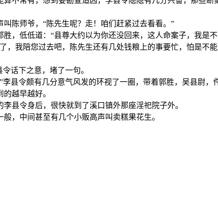
能算不常有，想到要勘查追凶，李县令隐隐有几分兴奋，那些断
叫陈师爷，“陈先生呢？走！咱们赶紧过去看看。”
郭胜，低低道：“县尊大约以为你还没回来，这人命案子，我是不
来了，我陪您过去吧，陈先生还有几处钱粮上的事要忙，怕是不能
县令话下之意，堵了一句。
。”李县令颇有几分意气风发的环视了一圈，带着郭胜，吴县尉，
到的越早越好。
的李县令身后，很快就到了溪口镇外那座淫祀院子外。
一般，中间甚至有几个小贩高声叫卖糕果花生。