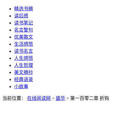
精选书摘
读后感
读书笔记
名言警句
优美散文
生活感悟
读书名言
人生感悟
人生哲理
美文摘抄
经典语录
小故事
当前位置：
在线阅读网
>
盛华
> 第一百零二章 折钩