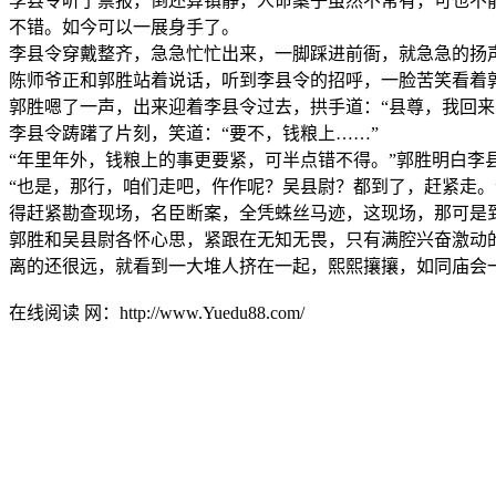
李县令听了禀报，倒还算镇静，人命案子虽然不常有，可也不
不错。如今可以一展身手了。
李县令穿戴整齐，急急忙忙出来，一脚踩进前衙，就急急的扬声
陈师爷正和郭胜站着说话，听到李县令的招呼，一脸苦笑看着
郭胜嗯了一声，出来迎着李县令过去，拱手道：“县尊，我回
李县令踌躇了片刻，笑道：“要不，钱粮上……”
“年里年外，钱粮上的事更要紧，可半点错不得。”郭胜明白李
“也是，那行，咱们走吧，仵作呢？吴县尉？都到了，赶紧走
得赶紧勘查现场，名臣断案，全凭蛛丝马迹，这现场，那可是
郭胜和吴县尉各怀心思，紧跟在无知无畏，只有满腔兴奋激动
离的还很远，就看到一大堆人挤在一起，熙熙攘攘，如同庙会
在线阅读 网：http://www.Yuedu88.com/