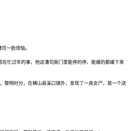
漕司一脸烦恼。
都在忙过年的事，他这漕司衙门里能停的停、能缓的都缓下来
司，黎明时分，在横山县溪口镇外，发现了一具女尸，是一个送