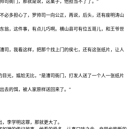
帅司衙门，那就是说，这案子，他担当不了了。”
就不必多担心了，罗帅司一向公正，再说，后头，还有座明涛山
“东翁，这件事，有点儿巧啊。横山县可有位五哥儿，和王爷世
…漕司，我看这样，把那个找上门的侯七，还有这张纸片，让人
的目光，尴尬无比，“是漕司衙门，打发人送了一个人一张纸片
出去的饵，被人家原样送回来了。”
出，李学明这罪，那就更大了。