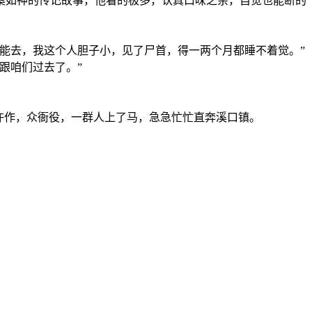
案如神的传记故事，他看的极多，认真口味之余，自觉也能断的
能去，我这个人胆子小，见了尸首，得一两个月都睡不着觉。”
跟咱们过去了。”
仵作，众衙役，一群人上了马，急急忙忙直奔溪口镇。