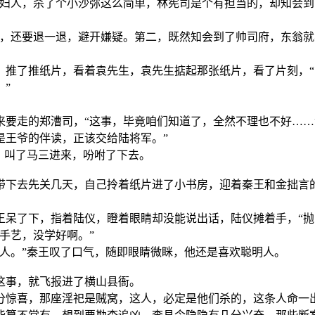
通妇人，杀了个小沙弥这么简单，林宪司是个有担当的，却知会到
手，还要退一退，避开嫌疑。第二，既然知会到了帅司府，东翁
，推了推纸片，看着袁先生，袁先生掂起那张纸片，看了片刻，
”
来要走的郑漕司，“这事，毕竟咱们知道了，全然不理也不好…
是王爷的伴读，正该交给陆将军。”
，叫了马三进来，吩咐了下去。
带下去先关几天，自己拎着纸片进了小书房，迎着秦王和金拙言
王呆了下，指着陆仪，瞪着眼睛却没能说出话，陆仪摊着手，“抛
手艺，没学好啊。”
人。”秦王叹了口气，随即眼睛微眯，他还是喜欢聪明人。
这事，就飞报进了横山县衙。
分惊喜，那座淫祀是贼窝，这人，必定是他们杀的，这条人命一