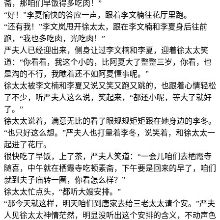
斋，那咱们早饭得多吃肉！”
“好！”李夏愉快的答应一声，跟着李文楠往花厅里跑。
“还有我！”李文岚甩开徐太太，跟在李文楠和李夏身后往前
跑，“我也多吃肉，光吃肉！”
严夫人已经迎出来，侧身让过李文楠和李夏，迎着徐太太笑
道：“你看看，我这个小的，比阿夏大了整整三岁，你看，也
是淘的不行，我瞧着还不如阿夏懂事呢。”
徐太太被李文楠和李夏又说又笑又跑又跳的，也跟着心情轻松
了不少，听严夫人这么说，笑起来，“都还小呢，等大了就好
了。”
徐太太说着，满意无比的看了眼规规矩矩跟在她身边的李冬。
“也只好这么想。”严夫人也打量着李冬，说笑着，和徐太太一
起进了花厅。
很快吃了早饭，上了茶，严夫人笑道：“一会儿咱们去栖霞寺
随喜，中午就在栖霞寺吃顿素斋，下午要是回来的早了，咱们
就到夫子庙转一圈，你看怎么样？”
徐太太忙点头，“都听大嫂安排。”
“那今天就这样，明天咱们到唐家去给三老太太请个安。”严夫
人见徐太太神情茫然，明显没听出这个安排的含义，不动声色