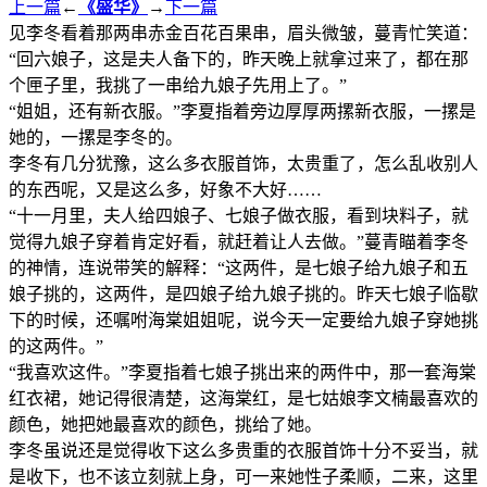
上一篇
←
《盛华》
→
下一篇
见李冬看着那两串赤金百花百果串，眉头微皱，蔓青忙笑道：
“回六娘子，这是夫人备下的，昨天晚上就拿过来了，都在那
个匣子里，我挑了一串给九娘子先用上了。”
“姐姐，还有新衣服。”李夏指着旁边厚厚两摞新衣服，一摞是
她的，一摞是李冬的。
李冬有几分犹豫，这么多衣服首饰，太贵重了，怎么乱收别人
的东西呢，又是这么多，好象不大好……
“十一月里，夫人给四娘子、七娘子做衣服，看到块料子，就
觉得九娘子穿着肯定好看，就赶着让人去做。”蔓青瞄着李冬
的神情，连说带笑的解释：“这两件，是七娘子给九娘子和五
娘子挑的，这两件，是四娘子给九娘子挑的。昨天七娘子临歇
下的时候，还嘱咐海棠姐姐呢，说今天一定要给九娘子穿她挑
的这两件。”
“我喜欢这件。”李夏指着七娘子挑出来的两件中，那一套海棠
红衣裙，她记得很清楚，这海棠红，是七姑娘李文楠最喜欢的
颜色，她把她最喜欢的颜色，挑给了她。
李冬虽说还是觉得收下这么多贵重的衣服首饰十分不妥当，就
是收下，也不该立刻就上身，可一来她性子柔顺，二来，这里