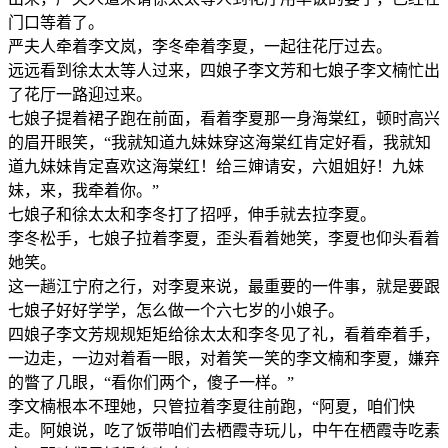
门口等着了。
严夫人牵着李文岚，李冬牵着李夏，一起往花厅过去。
远远看到徐太太等人过来，四娘子李文芳和七娘子李文楠忙出
了花厅一路迎过来。
七娘子提着裙子跑在前面，看着李夏那一身海棠红，顿时高兴
的眉开眼笑，“我就知道九妹妹穿这海棠红肯定好看，我就知
道九妹妹肯定喜欢这海棠红！给三婶请安，六姐姐好！九妹
妹，来，我牵着你。”
七娘子和徐太太和李冬打了招呼，伸手就去拉李夏。
李冬松手，七娘子拉着李夏，歪头看着她笑，李夏也仰头看着
她笑。
这一趟江宁府之行，对李夏来说，最重要的一件事，就是要跟
七娘子好好学学，怎么做一个六七岁的小娘子。
四娘子李文芳规规矩矩给徐太太和李冬见了礼，看着牵着手，
一边走，一边对着看一眼，对着笑一笑的李文楠和李夏，嫌弃
的瞥了几眼，“看你们两个，傻子一样。”
李文楠根本不理她，只管拉着李夏往前跑，“阿夏，咱们快
走。阿娘说，吃了饭带咱们去栖霞寺玩儿，中午在栖霞寺吃素