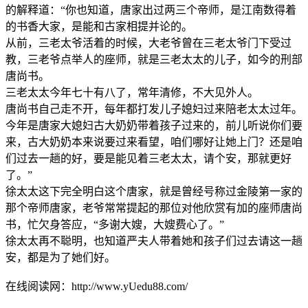
的解释道：“你也知道，唐家出过两三个帝师，是江南数得着
的书香大家，是能和古家相提并论的。
从前，三老太爷活着的时候，大老爷曾在三老太爷门下受过
教，三老爷点举人的座师，就是三老太太的儿子，如今的刑部
唐尚书。
三老太太今年七十有八了，常年清修，不大见外人。
唐尚书自己走不开，每年都打发儿子媳妇过来陪老太太过年。
今年是唐家大媳妇古大奶奶带着孩子过来的，前儿听说你们要
来，古大奶奶本来说要过来看望，咱们哪好让她上门？还是咱
们过去一趟的好，要是能见着三老太太，请个安，那就更好
了。”
徐太太这下完全明白这个唐家，就是曾经号称过金陵第一家的
那个帝师唐家，老爷常常提起的那位对他欣赏有加的座师唐尚
书，忙欠身答应，“多谢大嫂，大嫂费心了。”
徐太太再不聪明，也知道严夫人带着她和孩子们过去请这一趟
安，都是为了她们好。
在线阅读网：http://www.yUedu88.com/