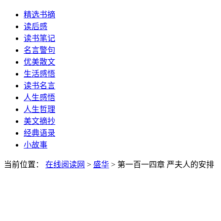
精选书摘
读后感
读书笔记
名言警句
优美散文
生活感悟
读书名言
人生感悟
人生哲理
美文摘抄
经典语录
小故事
当前位置：
在线阅读网
>
盛华
> 第一百一四章 严夫人的安排