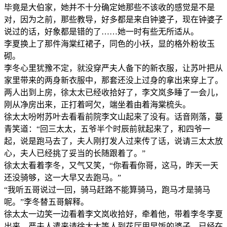
毕竟是大伯家，她并不十分确定她那些不该收的感觉是不是
对，因为之前，那些教导，好多都是来自钟婆子，现在钟婆子
说过的话，好象都是错的了……她一时有些无所适从。
李夏换上了那件海棠红裙子，同色的小袄，显的格外粉妆玉
砌。
李冬心里犹豫不定，就没穿严夫人备下的新衣服，让苏叶把从
家里带来的两身新衣服中，那套还没上过身的拿出来穿上了。
两人出到上房，徐太太已经收拾好了，李文岚多睡了一会儿，
刚从净房出来，正打着呵欠，端坐着由着海棠梳头。
徐太太吩咐苏叶去看看前院李文山起来了没有。话音刚落，蔓
青笑道：“回三太太，五爷半个时辰前就起来了，和四爷一
起，说是跑马去了，夫人刚打发人过来传了话，说请三太太放
心，夫人已经挑了妥当的长随跟着了。”
徐太太看着李冬，又气又笑，“你看看你哥，这马，昨天一天
还没骑够，这一大早又去跑马。”
“我听五哥说过一回，骑马赶路不能算骑马，跑马才是骑马
呢。”李冬替五哥解释。
徐太太一边笑一边看着李文岚收拾好，牵着他，带着李冬李夏
出来，严夫人遣来请徐太太等人到花厅用早饭的婆子，已经在