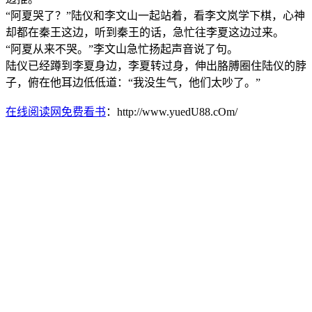
“阿夏哭了？”陆仪和李文山一起站着，看李文岚学下棋，心神
却都在秦王这边，听到秦王的话，急忙往李夏这边过来。
“阿夏从来不哭。”李文山急忙扬起声音说了句。
陆仪已经蹲到李夏身边，李夏转过身，伸出胳膊圈住陆仪的脖
子，俯在他耳边低低道：“我没生气，他们太吵了。”
在线阅读网免费看书
：http://www.yuedU88.cOm/