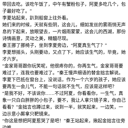
带回去吃。该吃午饭了，中午有蟹粉包子，阿夏多吃几个，包
子最好吃了。”
李夏站起来，趴到船窗上往外看。
她们来的时候，天就有些阴，这会儿，细如发丝的雾雨悄无声
息的下起来，放眼望去，一片烟雨蒙蒙，这会儿的西湖，那份
诗情画意，灵动之美，精髓尽现。
秦王挪了挪椅子，坐到李夏旁边，“阿夏真生气了？”
李夏想摇头，头刚要动，又点了下，她应该生气的，毕竟，她
才六岁。
“金家哥哥跟你玩笑呢，他很疼你的，你再生气，金家哥哥要
难过了，连我也要难过了。”秦王慢声细语的替金拙言解说。
李夏下巴抵在窗台上，没说话，作为一个六岁的孩子，她应该
要再生一会儿气，不能一句话就不生气，应该是这样吧？
“是我不好，不该说你……不过阿夏，你看看你，一生气，真
象一只白白胖胖的小包子，要不，我让人拿只镜子来，你自己
看看？”金拙言也蹲过来，说到一半，就笑起来，一边笑，一
边示意小厮拿只靶镜来。
“你这是想把阿夏惹哭了是吧！”秦王站起来，揪起金拙言往旁
边推。