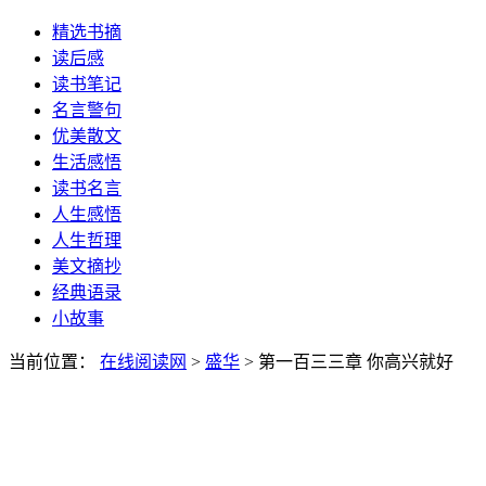
精选书摘
读后感
读书笔记
名言警句
优美散文
生活感悟
读书名言
人生感悟
人生哲理
美文摘抄
经典语录
小故事
当前位置：
在线阅读网
>
盛华
> 第一百三三章 你高兴就好