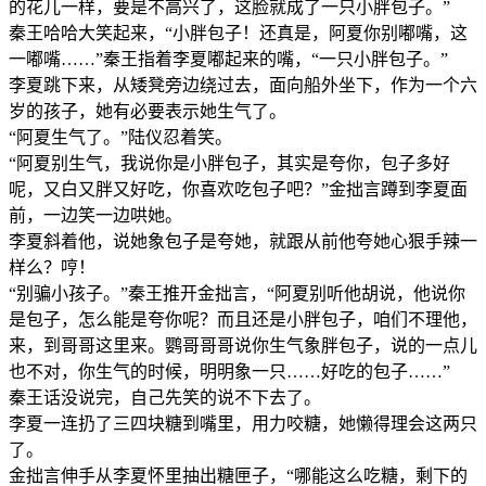
的花儿一样，要是不高兴了，这脸就成了一只小胖包子。”
秦王哈哈大笑起来，“小胖包子！还真是，阿夏你别嘟嘴，这
一嘟嘴……”秦王指着李夏嘟起来的嘴，“一只小胖包子。”
李夏跳下来，从矮凳旁边绕过去，面向船外坐下，作为一个六
岁的孩子，她有必要表示她生气了。
“阿夏生气了。”陆仪忍着笑。
“阿夏别生气，我说你是小胖包子，其实是夸你，包子多好
呢，又白又胖又好吃，你喜欢吃包子吧？”金拙言蹲到李夏面
前，一边笑一边哄她。
李夏斜着他，说她象包子是夸她，就跟从前他夸她心狠手辣一
样么？哼！
“别骗小孩子。”秦王推开金拙言，“阿夏别听他胡说，他说你
是包子，怎么能是夸你呢？而且还是小胖包子，咱们不理他，
来，到哥哥这里来。鹦哥哥哥说你生气象胖包子，说的一点儿
也不对，你生气的时候，明明象一只……好吃的包子……”
秦王话没说完，自己先笑的说不下去了。
李夏一连扔了三四块糖到嘴里，用力咬糖，她懒得理会这两只
了。
金拙言伸手从李夏怀里抽出糖匣子，“哪能这么吃糖，剩下的