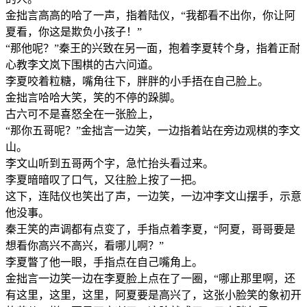
金拙言高高的哈了一声，指着陆仪，“我都看不出你，你让阿
夏看，你这是欺负小孩子！”
“那他呢？”秦王的兴致在另一面，抱着李夏转个身，指着正耐
心教李文岚下围棋的古六问道。
李夏咬着粒糖，嘴角往下，胖胖的小手捂在自己脸上。
金拙言哈哈大笑，笑的不停的跺脚。
古六可不是喜怒全在一张脸上，
“那你五哥呢？”金拙言一边笑，一边指着站在旁边观棋的李文
山。
李文山听到五哥两个字，急忙抬头看过来。
李夏暗暗叹了口气，又往脸上按了一把。
这下，连陆仪也笑出了声，一边笑，一边冲李文山摆手，示意
他没事。
秦王笑的声调都有点变了，手指点着李夏，“阿夏，哥哥要是
想看你高兴不高兴，看哪儿啊？”
李夏瞥了他一眼，手指点在自己嘴角上。
金拙言一边笑一边在李夏脸上点在了一圈，“哪止那里啊，还
有这里，这里，这里，阿夏要是高兴了，这张小脸笑的象初开