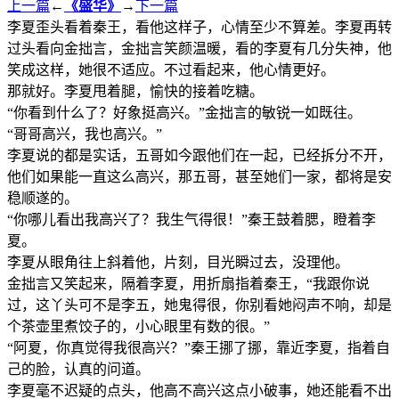
上一篇
←
《盛华》
→
下一篇
李夏歪头看着秦王，看他这样子，心情至少不算差。李夏再转
过头看向金拙言，金拙言笑颜温暖，看的李夏有几分失神，他
笑成这样，她很不适应。不过看起来，他心情更好。
那就好。李夏甩着腿，愉快的接着吃糖。
“你看到什么了？好象挺高兴。”金拙言的敏锐一如既往。
“哥哥高兴，我也高兴。”
李夏说的都是实话，五哥如今跟他们在一起，已经拆分不开，
他们如果能一直这么高兴，那五哥，甚至她们一家，都将是安
稳顺遂的。
“你哪儿看出我高兴了？我生气得很！”秦王鼓着腮，瞪着李
夏。
李夏从眼角往上斜着他，片刻，目光瞬过去，没理他。
金拙言又笑起来，隔着李夏，用折扇指着秦王，“我跟你说
过，这丫头可不是李五，她鬼得很，你别看她闷声不响，却是
个茶壶里煮饺子的，小心眼里有数的很。”
“阿夏，你真觉得我很高兴？”秦王挪了挪，靠近李夏，指着自
己的脸，认真的问道。
李夏毫不迟疑的点头，他高不高兴这点小破事，她还能看不出