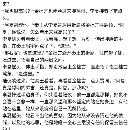
来？
“我也很高兴？”金拙言也伸脸过来凑热闹，李夏接着坚定点
头。
“阿夏别理他。”秦王从李夏背后用折扇将金拙言往后顶，“阿
夏，你说说，怎么看出来我高兴了？”
李夏侧头看着秦王，抿着嘴，想了想，片刻，伸出胖胖的手
指，在秦王眉宇间点了下，“这里。”
“那我呢？也是这里？”金拙言避开秦王的折扇，往前挪了挪，
凑过去，指着自己的两眉之间。
李夏摇头，伸出手指，却没敢点上金拙言，虚虚指了指金拙言
嘴角，“是这里。”
陆仪凑过来，往秦王看看，再看看金拙言，点头赞同，“阿夏
真是聪明的厉害，还真是。阿夏，那我呢？”
李夏拧过半边身子，仰头看着陆仪，他一直都是那样，好象不
会喜不会悲一样，一直那么温和那么坚定的站在她身边，有他
站在这里，她从来没觉得自己一无所恃过。
李夏摇头，她看不出他的喜悲，因为她从来没去猜过他的情
绪，以及他的心思，他是她唯一全心全意没有任何保留去信任
的人。