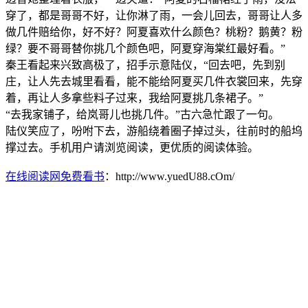
穿了，都是哥哥不好，让你淋了雨，一会儿回去，哥哥让人多
做几件赔给你，好不好？阿夏喜欢什么颜色？桃粉？鹅黄？粉
绿？要不哥哥替你挑几个颜色吧，阿夏穿海棠红最好看。”
秦王看起来兴致高极了，招手示意陆仪，“回去吧，先到别
庄，让人先去城里看看，能不能给阿夏买几件衣裳回来，先穿
着，再让人多拿些料子过来，我给阿夏挑几条裙子。”
“去我家铺子，给岚哥儿也挑几件。”古六急忙跟了一句。
陆仪笑应了，吩咐下去，游船绕着圈子掉过头，往前时的船坞
撑过去。手机用户请浏览阅读，更优质的阅读体验。
在线阅读网免费看书
：http://www.yuedU88.cOm/