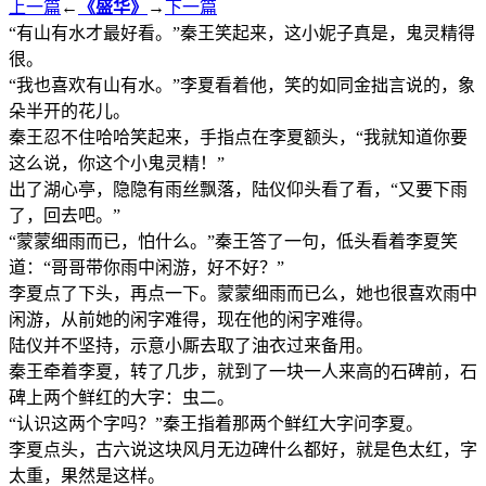
上一篇
←
《盛华》
→
下一篇
“有山有水才最好看。”秦王笑起来，这小妮子真是，鬼灵精得
很。
“我也喜欢有山有水。”李夏看着他，笑的如同金拙言说的，象
朵半开的花儿。
秦王忍不住哈哈笑起来，手指点在李夏额头，“我就知道你要
这么说，你这个小鬼灵精！”
出了湖心亭，隐隐有雨丝飘落，陆仪仰头看了看，“又要下雨
了，回去吧。”
“蒙蒙细雨而已，怕什么。”秦王答了一句，低头看着李夏笑
道：“哥哥带你雨中闲游，好不好？”
李夏点了下头，再点一下。蒙蒙细雨而已么，她也很喜欢雨中
闲游，从前她的闲字难得，现在他的闲字难得。
陆仪并不坚持，示意小厮去取了油衣过来备用。
秦王牵着李夏，转了几步，就到了一块一人来高的石碑前，石
碑上两个鲜红的大字：虫二。
“认识这两个字吗？”秦王指着那两个鲜红大字问李夏。
李夏点头，古六说这块风月无边碑什么都好，就是色太红，字
太重，果然是这样。