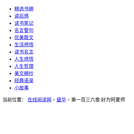
精选书摘
读后感
读书笔记
名言警句
优美散文
生活感悟
读书名言
人生感悟
人生哲理
美文摘抄
经典语录
小故事
当前位置：
在线阅读网
>
盛华
> 第一百三六章 好为阿夏师