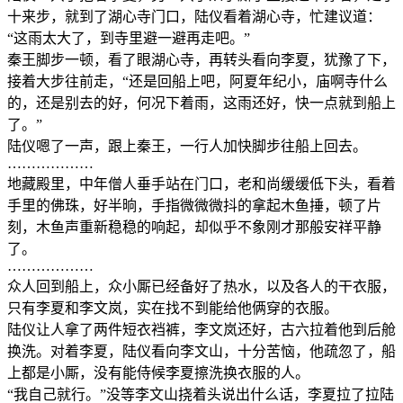
十来步，就到了湖心寺门口，陆仪看着湖心寺，忙建议道：
“这雨太大了，到寺里避一避再走吧。”
秦王脚步一顿，看了眼湖心寺，再转头看向李夏，犹豫了下，
接着大步往前走，“还是回船上吧，阿夏年纪小，庙啊寺什么
的，还是别去的好，何况下着雨，这雨还好，快一点就到船上
了。”
陆仪嗯了一声，跟上秦王，一行人加快脚步往船上回去。
………………
地藏殿里，中年僧人垂手站在门口，老和尚缓缓低下头，看着
手里的佛珠，好半晌，手指微微微抖的拿起木鱼捶，顿了片
刻，木鱼声重新稳稳的响起，却似乎不象刚才那般安祥平静
了。
………………
众人回到船上，众小厮已经备好了热水，以及各人的干衣服，
只有李夏和李文岚，实在找不到能给他俩穿的衣服。
陆仪让人拿了两件短衣裆裤，李文岚还好，古六拉着他到后舱
换洗。对着李夏，陆仪看向李文山，十分苦恼，他疏忽了，船
上都是小厮，没有能侍候李夏擦洗换衣服的人。
“我自己就行。”没等李文山挠着头说出什么话，李夏拉了拉陆