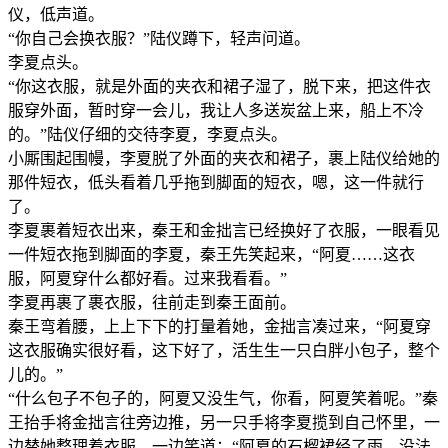
仪，低声道。
“你自己会换衣服？”陆仪蹲下，轻声问道。
李夏点头。
“你这衣服，就是外面的夹衣和裙子湿了，脱下来，把这件衣
服穿外面，暂时穿一会儿，我让人多送炭盆上来，船上不冷
的。”陆仪仔细的交待李夏，李夏点头。
小厮围起围幔，李夏脱了外面的夹衣和裙子，裹上陆仪给她的
那件短衣，低头看着几乎拖到脚面的短衣，嗯，这一件就行
了。
李夏裹着短衣出来，秦王和金拙言已经换好了衣服，一眼看见
一件短衣拖到脚面的李夏，秦王先笑起来，“阿夏……这衣
服，阿夏穿什么都好看。过来我看看。”
李夏再裹了裹衣服，往前走到秦王面前。
秦王弯着腰，上上下下的打量着她，金拙言凑过来，“阿夏穿
这衣服确实很好看，这下好了，活生生一只白胖小包子，整个
儿的。”
“什么包子不包子的，阿夏又没生气，你看，阿夏笑着呢。”秦
王抬手将金拙言往旁边推，另一只手将李夏揽到自己怀里，一
边替她整理着衣服，一边笑道：“阿夏的石榴裙经了雨，没法