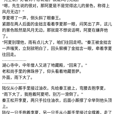
“嗯，先生说的很对，那阿夏是不是觉得这儿的景色，称得上
风月无边？”
李夏嗯了一声，侧头斜了眼秦王。
紧跟在两人后面的金拙言看着李夏那一眼，闷笑出了声，这儿
的景色既然是风月无边，那就是不想说话啊，阿夏在嫌弃他
了。
“阿夏别理他，雨有点儿大了，咱们往回走吧。”秦王被金拙言
一声嗤笑，立刻就明白了，回头狠横了金拙言一眼，牵着李夏
往回走。
………………
湖心寺中，中年僧人又进了地藏殿，“回来了。”
老和尚手里的佛珠停了，仰头看着地藏菩萨。
外面，雨下大了。
………………
陆仪从小厮手里接过油衣，先给秦王披上，弯腰去抱李夏，
“雨下大了，我抱着阿夏吧，别万一滑倒了。”
秦王松开李夏，两只手拉住油衣，后面小厮撑了伞举到他头顶
上。
陆仪一只手抱着李夏，另一只手从小厮手里接过伞撑着，走了