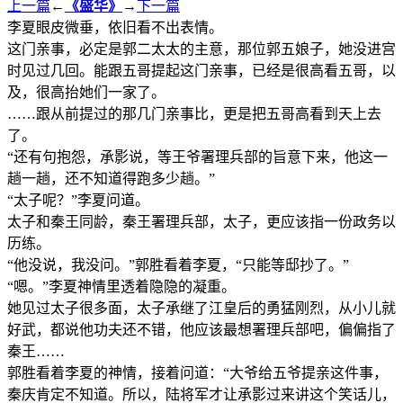
上一篇
←
《盛华》
→
下一篇
李夏眼皮微垂，依旧看不出表情。
这门亲事，必定是郭二太太的主意，那位郭五娘子，她没进宫
时见过几回。能跟五哥提起这门亲事，已经是很高看五哥，以
及，很高抬她们一家了。
……跟从前提过的那几门亲事比，更是把五哥高看到天上去
了。
“还有句抱怨，承影说，等王爷署理兵部的旨意下来，他这一
趟一趟，还不知道得跑多少趟。”
“太子呢？”李夏问道。
太子和秦王同龄，秦王署理兵部，太子，更应该指一份政务以
历练。
“他没说，我没问。”郭胜看着李夏，“只能等邸抄了。”
“嗯。”李夏神情里透着隐隐的凝重。
她见过太子很多面，太子承继了江皇后的勇猛刚烈，从小儿就
好武，都说他功夫还不错，他应该最想署理兵部吧，偏偏指了
秦王……
郭胜看着李夏的神情，接着问道：“大爷给五爷提亲这件事，
秦庆肯定不知道。所以，陆将军才让承影过来讲这个笑话儿，