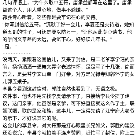
几句评语上，“为什么取中五哥，唐承益都写在这里了。唐承
益这个人，用人重心地，做事不避嫌。”
郭胜专心听着，这些都是要牢记在心的交待。
“你写封信给五哥。”沉默了好一会儿，李夏还是交待道，她知
道五哥的性子，可还是要以防万一，“让他从此专心读书，他
的学问文章差的太远，要沉下心，好好读几年书。”
“是。”
………………
没两天，紧跟着这喜信儿，又来了封信，是二老爷李学珏的亲
笔，扬扬洒洒一通舞文弄字表述情怀，足足写了十几张，简而
言之，是要替李文山牵一门好亲，对方是光禄寺卿郭怀宁的女
儿郭五娘子。
李县令看到这封信时，郭胜自然也看到了，无语之极。
这件事，他也不用先找李夏请示下了，直接给李县令提了建
议，这门亲事，他虽然是亲爹，可不好直接就这么作了主，联
姻联姻，联的是家和族，这事儿，一定得先请了江宁府大老爷
的示下，才好说其它的呢。
这会儿的李县令，对大哥那是打心眼里长兄如父，郭胜的建议
还没说完，李县令就拍着手连声赞同，赶忙写了封信，附上二