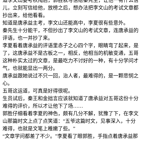
道李文山要考秋闱后，郭胜就写信给秦先生，让他一有什么信
儿，立刻写信给他，放榜之后，想办法把李文山的考试文章都
抄出来，给他看看。
知道是唐承益主考，李文山还能高中，李夏很有些意外。
秦先生十分能干，不但抄出了李文山的考试文章，连唐承益的
评语，也一并抄了来。
李夏看着唐承益的评语里赤子之心四个字，眼睛弯了起来，是
了，这唐承益不是古板之一，相反，他相当的机敏变通，五哥
这种朴实太过的文章，是最吃力不讨好的一种，有十分学问才
气，也就能显出一两分。
唐承益跟她说过不只一回，治人者，最难得的，是一颗悲悯之
心。
五哥这运道，可真是好得很呢。
生员试后，秦王和金拙言应该就知道了唐承益对五哥这份十分
难得的评价，所以才让他下了场……
郭胜仔细看着李夏的神色，颇有几分不解，犹豫了下，在李文
山那篇时文上点了点笑道：“五爷这篇时文，见事深入，十分
难得，也就是文笔上稚嫩了些。”
“文章学问都差了不少。”李夏看了眼郭胜，手指点着唐承益那