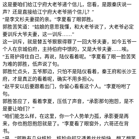
这是要咱们给江宁府大老爷递个信儿，您看，是跟秦庆说一
声？还是直接给江宁府大老爷捎个信儿？”
“是李文杉夫妻提的亲。”李夏看了眼郭胜。
郭胜苦笑道：“姑娘的意思我懂，和大老爷说了，大老爷必定
要训斥大爷夫妻，这一训斥……”
这一训斥，就是替五爷狠狠得罪了一回大爷夫妻，如今五爷一
个人在京城伯府，主持伯府中馈的，又是大爷夫妻……唉。
“五哥护得住自己，再说，陆仪看着呢。”李夏看了眼一脸苦笑
为难的郭胜，低声说了句。
郭胜忙点头，五爷那边，只怕不是陆仪看着，秦王府和长沙王
府，才是真正的看着呢，确实不用多担心。
“赵平安以后要跟着出门，你留心看看这个人。”李夏吩咐了
句。
郭胜答应了，看着李夏，压低了声音，“承影那句抱怨，是不
是要让咱们？”
“咱们能怎么样，在这里，你一个人势单力孤，承影要是再
来，你也抱怨抱怨就是了。”李夏看了眼窗外，六哥还在背
书。
“是。”郭胜有几分尴尬，尴尬中却又透着丝丝愉快，想了想笑