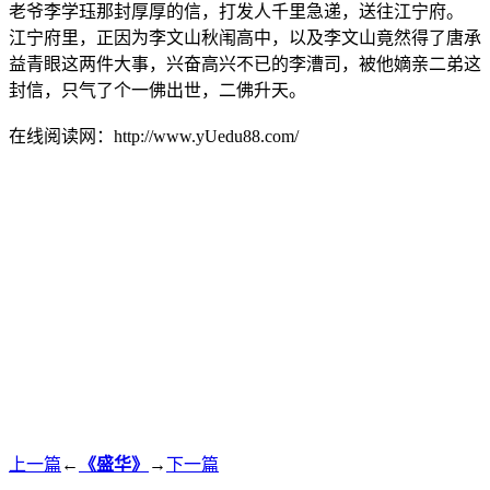
老爷李学珏那封厚厚的信，打发人千里急递，送往江宁府。
江宁府里，正因为李文山秋闱高中，以及李文山竟然得了唐承
益青眼这两件大事，兴奋高兴不已的李漕司，被他嫡亲二弟这
封信，只气了个一佛出世，二佛升天。
在线阅读网：http://www.yUedu88.com/
上一篇
←
《盛华》
→
下一篇