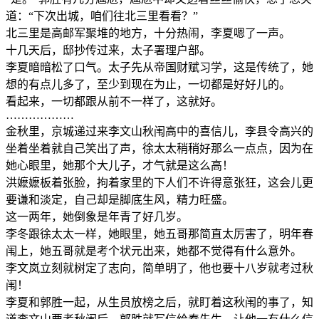
道：“下次出城，咱们往北三里看看？”
北三里是高邮军聚堆的地方，十分热闹，李夏嗯了一声。
十几天后，邸抄传过来，太子署理户部。
李夏暗暗松了口气。太子先从帝国财赋习学，这是传统了，她
想的有点儿多了，至少到现在为止，一切都是好好儿的。
看起来，一切都跟从前不一样了，这就好。
………………
金秋里，京城递过来李文山秋闱高中的喜信儿，李县令高兴的
坐着坐着就自己笑出了声，徐太太稍稍好那么一点点，因为在
她心眼里，她那个大儿子，才气就是这么高！
洪嬷嬷板着张脸，拘着家里的下人们不许得意张狂，这会儿更
要谦和淡定，自己却是脚底生风，精力旺盛。
这一两年，她倒象是年青了好几岁。
李冬跟徐太太一样，她眼里，她五哥那简直太厉害了，明年春
闱上，她五哥就是考个状元出来，她都不觉得有什么意外。
李文岚立刻就树定了志向，简单明了，他也要十八岁就考过秋
闱！
李夏和郭胜一起，从生员放榜之后，就盯着这秋闱的事了，知