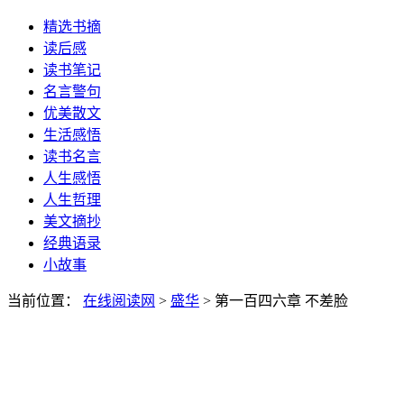
精选书摘
读后感
读书笔记
名言警句
优美散文
生活感悟
读书名言
人生感悟
人生哲理
美文摘抄
经典语录
小故事
当前位置：
在线阅读网
>
盛华
> 第一百四六章 不差脸