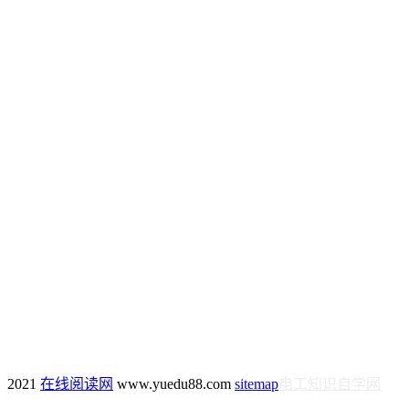
2021
在线阅读网
www.yuedu88.com
sitemap
电工知识自学网