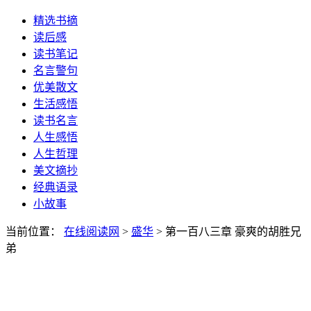
精选书摘
读后感
读书笔记
名言警句
优美散文
生活感悟
读书名言
人生感悟
人生哲理
美文摘抄
经典语录
小故事
当前位置：
在线阅读网
>
盛华
> 第一百八三章 豪爽的胡胜兄
弟