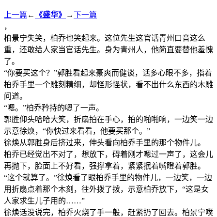
上一篇
←
《盛华》
→
下一篇
，
柏景宁失笑，柏乔也笑起来。这位先生这官话青州口音这么
重，还敢给人家当官话先生。身为青州人，他简直要替他羞愧
了。
“你要买这个？”郭胜看起来豪爽而健谈，话多心眼不多，指着
柏乔手里一个雕刻精细，却怪形怪状，看不出什么东西的木雕
问道。
“嗯。”柏乔矜持的嗯了一声。
郭胜仰头哈哈大笑，折扇拍在手心，拍的啪啪响，一边笑一边
示意徐焕，“你快过来看看，他要买那个。”
徐焕从郭胜身后挤过来，伸头看向柏乔手里的那个物件儿。
柏乔已经觉出不对了，想放下，碍着刚才嗯过一声了，这会儿
再抛下，脸面上不好看，强撑拿着，紧紧抿着嘴瞪着郭胜。
“这个就算了。”徐焕看了眼柏乔手里的物件儿，一边笑，一边
用折扇点着那个木刻，往外拨了拨，示意柏乔放下，“这是女
人家求生儿子用的……”
徐焕话没说完，柏乔火烧了手一般，赶紧扔了回去。柏景宁噗