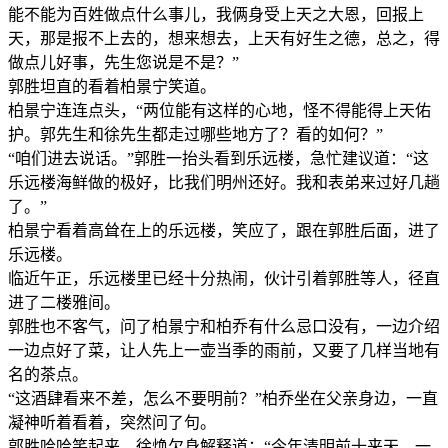
能不能为百姓做点什么事儿，我俩身受上天之大恩，回报上
天，那是报不上去的，想来想去，上天有好生之德，总之，得
做点儿好事，先生您说是不是？”
郭胜坦直的看着柏景宁笑道。
柏景宁连连点头，“两位能有这样的心地，怪不得能得上天佑
护。郭先生和徐先生都走过哪些地方了？看的如何？”
“咱们进去说话。”郭胜一抬头看到乐远楼，急忙建议道：“这
乐远楼海鲜做的极好，比我们明州还好。我和表弟来过好几趟
了。”
柏景宁看着高耸在上的乐远楼，笑应了，跟在郭胜后面，进了
乐远楼。
临近午正，乐远楼里已经十分热闹，伙计引着郭胜等人，径直
进了二楼雅间。
郭胜也不客气，问了柏景宁和柏乔有什么忌口没有，一边介绍
一边点好了菜，让人先上一壶当季的雨前，又要了几样当地有
名的茶点。
“这酒肆看来不差，怎么不要明前？”柏乔坐在父亲身边，一直
凝神听着看着，突然问了句。
郭胜哈哈笑起来，徐焕欠身解释道：“今年清明前十来天，一