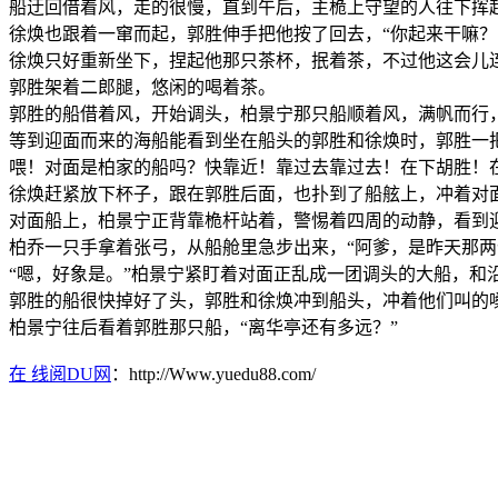
船迂回借着风，走的很慢，直到午后，主桅上守望的人往下挥起
徐焕也跟着一窜而起，郭胜伸手把他按了回去，“你起来干嘛？
徐焕只好重新坐下，捏起他那只茶杯，抿着茶，不过他这会儿
郭胜架着二郎腿，悠闲的喝着茶。
郭胜的船借着风，开始调头，柏景宁那只船顺着风，满帆而行
等到迎面而来的海船能看到坐在船头的郭胜和徐焕时，郭胜一
喂！对面是柏家的船吗？快靠近！靠过去靠过去！在下胡胜！
徐焕赶紧放下杯子，跟在郭胜后面，也扑到了船舷上，冲着对
对面船上，柏景宁正背靠桅杆站着，警惕着四周的动静，看到
柏乔一只手拿着张弓，从船舱里急步出来，“阿爹，是昨天那两
“嗯，好象是。”柏景宁紧盯着对面正乱成一团调头的大船，和
郭胜的船很快掉好了头，郭胜和徐焕冲到船头，冲着他们叫的
柏景宁往后看着郭胜那只船，“离华亭还有多远？”
在 线阅DU网
：http://Www.yuedu88.com/