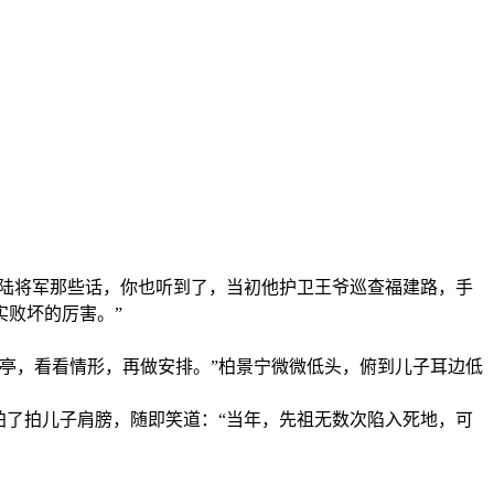
，陆将军那些话，你也听到了，当初他护卫王爷巡查福建路，手
败坏的厉害。”
亭，看看情形，再做安排。”柏景宁微微低头，俯到儿子耳边低
拍了拍儿子肩膀，随即笑道：“当年，先祖无数次陷入死地，可