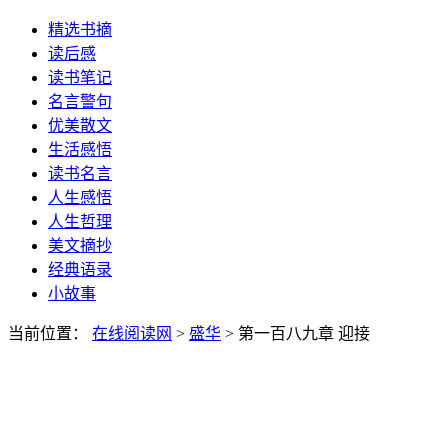
精选书摘
读后感
读书笔记
名言警句
优美散文
生活感悟
读书名言
人生感悟
人生哲理
美文摘抄
经典语录
小故事
当前位置：
在线阅读网
>
盛华
> 第一百八九章 迎接