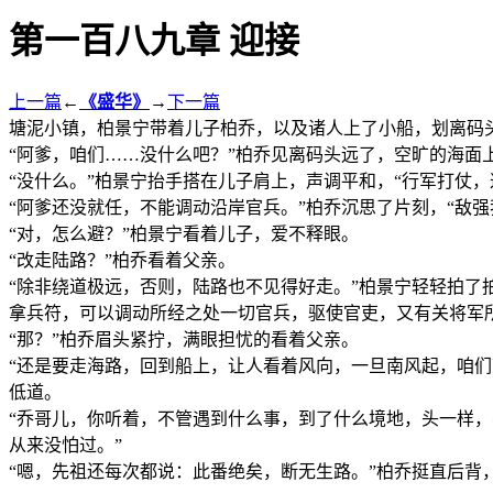
第一百八九章 迎接
上一篇
←
《盛华》
→
下一篇
塘泥小镇，柏景宁带着儿子柏乔，以及诸人上了小船，划离码
“阿爹，咱们……没什么吧？”柏乔见离码头远了，空旷的海面
“没什么。”柏景宁抬手搭在儿子肩上，声调平和，“行军打仗
“阿爹还没就任，不能调动沿岸官兵。”柏乔沉思了片刻，“敌强
“对，怎么避？”柏景宁看着儿子，爱不释眼。
“改走陆路？”柏乔看着父亲。
“除非绕道极远，否则，陆路也不见得好走。”柏景宁轻轻拍了
拿兵符，可以调动所经之处一切官兵，驱使官吏，又有关将军
“那？”柏乔眉头紧拧，满眼担忧的看着父亲。
“还是要走海路，回到船上，让人看着风向，一旦南风起，咱
低道。
“乔哥儿，你听着，不管遇到什么事，到了什么境地，头一样，
从来没怕过。”
“嗯，先祖还每次都说：此番绝矣，断无生路。”柏乔挺直后背
……………………