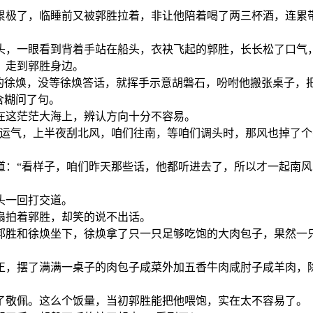
累极了，临睡前又被郭胜拉着，非让他陪着喝了两三杯酒，连累
头，一眼看到背着手站在船头，衣袂飞起的郭胜，长长松了口气
，走到郭胜身边。
净的徐焕，没等徐焕答话，就挥手示意胡磐石，吩咐他搬张桌子，
含糊问了句。
在这茫茫大海上，辨认方向十分不容易。
的运气，上半夜刮北风，咱们往南，等咱们调头时，那风也掉了
道：“看样子，咱们昨天那些话，他都听进去了，所以才一起南
头一回打交道。
扇拍着郭胜，却笑的说不出话。
郭胜和徐焕坐下，徐焕拿了只一只足够吃饱的大肉包子，果然一
正，摆了满满一桌子的肉包子咸菜外加五香牛肉咸肘子咸羊肉，
了敬佩。这么个饭量，当初郭胜能把他喂饱，实在太不容易了。