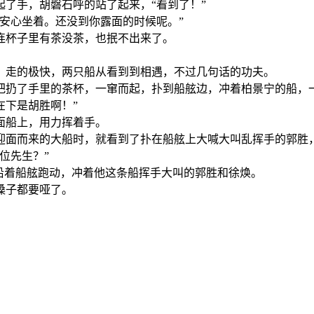
了手，胡磐石呼的站了起来，“看到了！”
安心坐着。还没到你露面的时候呢。”
连杯子里有茶没茶，也抿不出来了。
，走的极快，两只船从看到到相遇，不过几句话的功夫。
把扔了手里的茶杯，一窜而起，扑到船舷边，冲着柏景宁的船，
在下是胡胜啊！”
面船上，用力挥着手。
迎面而来的大船时，就看到了扑在船舷上大喊大叫乱挥手的郭胜
位先生？”
沿着船舷跑动，冲着他这条船挥手大叫的郭胜和徐焕。
嗓子都要哑了。