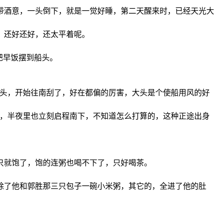
带酒意，一头倒下，就是一觉好睡，第二天醒来时，已经天光大
，还好还好，还太平着呢。
把早饭摆到船头。
个头，开始往南刮了，好在都偏的厉害，大头是个使船用风的好
风，半夜里也立刻启程南下，不知道怎么打算的，这种正途出身
只就饱了，饱的连粥也喝不下了，只好喝茶。
除了他和郭胜那三只包子一碗小米粥，其它的，全进了他的肚