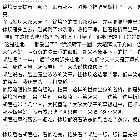
徐焕高高提着一颗心，跟着郭胜，紧绷心神唱念做打了一天，
亮。
睁眼发现天都大亮了，徐焕急的衣服都没穿，先从船舱里伸出
徐焕缩头回去，赶紧倒了水洗漱，收拾干净，捏着把折扇出来
“咱们在这船头吃早饭？”郭胜上下打量了一遍收拾的干干净
“这是往北……都妥当了？”徐焕转了一圈，大略辨认了方向，
天气不好，阴沉沉的浓云垂的很低，却又不象要下雨的样子，
郭胜嗯了一声，“后半夜就调头往北了，咱们今天一天是顶风
手。那边南风一起就启程了，大头说快该遇上了。”
郭胜说着，脸上露出浓浓的笑意，往徐焕这边靠了靠，低声笑
的将军，我还是头一回打交道。”
他跟流氓打架最有经验，柏景宁这样的世家出身的名将，他是
徐焕斜着他，呆了片刻，突然噗一声笑起来，一边笑一边用折
胡磐石带了几个人，大托盘端了大碗大碟子的早饭过来，招呼
郭胜饭量好，就着咸菜吃了两只包子，又喝了碗小米粥。
胡磐石风卷残云一通吃，徐焕都没看清楚他到底吃了多少，反
子。
徐焕瞪着胡磐石，看他吃完，抬头看了郭胜一眼，眼神里充满