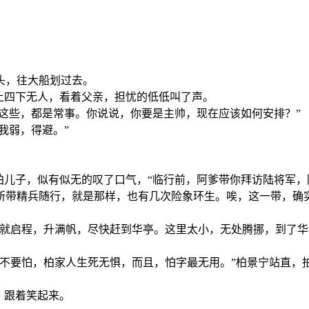
头，往大船划过去。
上四下无人，看着父亲，担忧的低低叫了声。
，这些，都是常事。你说说，你要是主帅，现在应该如何安排？”
我弱，得避。”
拍儿子，似有似无的叹了口气，“临行前，阿爹带你拜访陆将军
所带精兵随行，就是那样，也有几次险象环生。唉，这一带，确实
们就启程，升满帆，尽快赶到华亭。这里太小，无处腾挪，到了华
不要怕，柏家人生死无惧，而且，怕字最无用。”柏景宁站直，
，跟着笑起来。