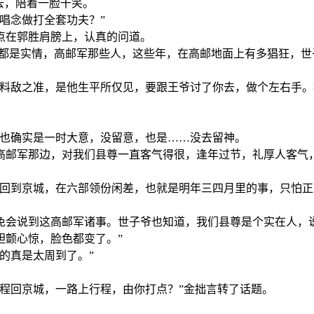
去，陪着一脸干笑。
唱念做打全套功夫？”
点在郭胜肩膀上，认真的问道。
…都是实情，高邮军那些人，这些年，在高邮地面上有多猖狂，
，料敌之准，是他生平所仅见，要跟王爷讨了你去，做个左右手
，也确实是一时大意，没留意，也是……没去留神。
高邮军那边，对我们县尊一直客气得很，逢年过节，礼厚人客气
要回到京城，在六部领份闲差，也就是明年三四月里的事，只怕
免会说到这高邮军诸事。世子爷也知道，我们县尊是个实在人，
胆颤心惊，脸色都变了。”
的真是太周到了。”
程回京城，一路上行程，由你打点？”金拙言转了话题。