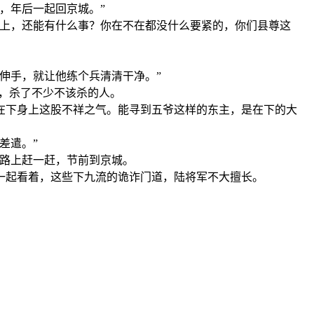
，年后一起回京城。”
面上，还能有什么事？你在不在都没什么要紧的，你们县尊这
伸手，就让他练个兵清清干净。”
人，杀了不少不该杀的人。
在下身上这股不祥之气。能寻到五爷这样的东主，是在下的大
差遣。”
，路上赶一赶，节前到京城。
一起看着，这些下九流的诡诈门道，陆将军不大擅长。