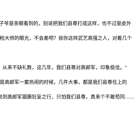
世子爷是亲眼看到的，别说把我们县尊打成这样，也不过是皮外
。柏大帅的眼光，不会差吧？就你这样武艺高强之人，对着几个
，从来不缺礼数，这几年，我们县尊对高邮军，印象极佳。”
正是高邮军一案热闹的时候，几件大事，都是我们县尊任上的
说到高邮军猖獗狂妄之行，只怕我们县尊，真来个不敢苟同……