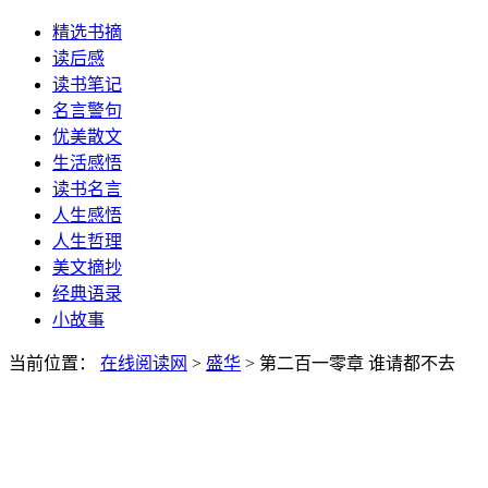
精选书摘
读后感
读书笔记
名言警句
优美散文
生活感悟
读书名言
人生感悟
人生哲理
美文摘抄
经典语录
小故事
当前位置：
在线阅读网
>
盛华
> 第二百一零章 谁请都不去