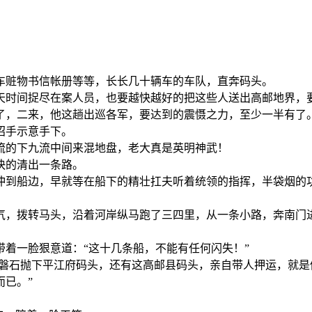
车赃物书信帐册等等，长长几十辆车的车队，直奔码头。
天时间捉尽在案人员，也要越快越好的把这些人送出高邮地界，
了，二来，他这趟出巡各军，要达到的震慑之力，至少一半有了
招手示意手下。
流的下九流中间来混地盘，老大真是英明神武！
快的清出一条路。
冲到船边，早就等在船下的精壮扛夫听着统领的指挥，半袋烟的
气，拨转马头，沿着河岸纵马跑了三四里，从一条小路，奔南门
着一脸狠意道：“这十几条船，不能有任何闪失！”
，磐石抛下平江府码头，还有这高邮县码头，亲自带人押运，就
已。”