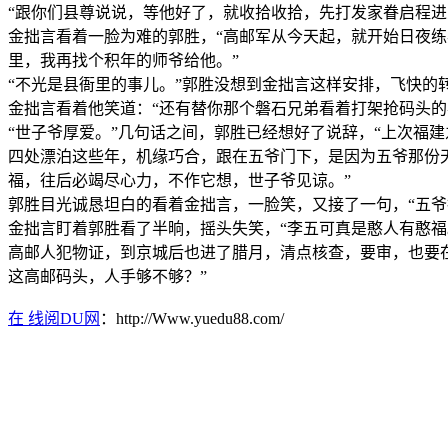
“跟你们县尊说说，等他好了，就收拾收拾，先打发家眷启程
金拙言看着一脸为难的郭胜，“高邮军从今天起，就开始日夜
里，我再找个积年的师爷给他。”
“不光是县衙里的事儿。”郭胜没想到金拙言这样安排，飞快的
金拙言看着他笑道：“还有替你那个磐石兄弟看着打架抢码头
“世子爷厚爱。”几句话之间，郭胜已经想好了说辞，“上次福
四处漂泊这些年，机缘巧合，跟在五爷门下，是因为五爷那份
福，往后必竭尽心力，不作它想，世子爷见谅。”
郭胜目光诚恳坦白的看着金拙言，一脸笑，又接了一句，“五爷
金拙言盯着郭胜看了半晌，摇头失笑，“李五可真是憨人有憨
高邮人犯物证，到京城后也进了腊月，清点核查，要审，也要
这高邮码头，人手够不够？”
在 线阅DU网
：http://Www.yuedu88.com/