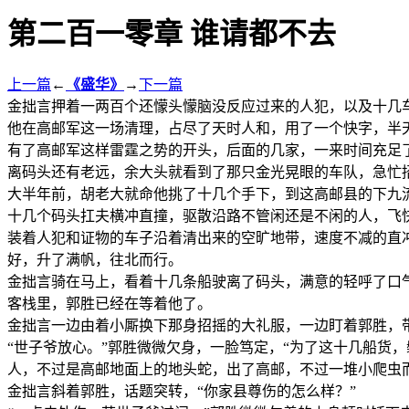
第二百一零章 谁请都不去
上一篇
←
《盛华》
→
下一篇
金拙言押着一两百个还懞头懞脑没反应过来的人犯，以及十几
他在高邮军这一场清理，占尽了天时人和，用了一个快字，半
有了高邮军这样雷霆之势的开头，后面的几家，一来时间充足
离码头还有老远，余大头就看到了那只金光晃眼的车队，急忙
大半年前，胡老大就命他挑了十几个手下，到这高邮县的下九
十几个码头扛夫横冲直撞，驱散沿路不管闲还是不闲的人，飞
装着人犯和证物的车子沿着清出来的空旷地带，速度不减的直
好，升了满帆，往北而行。
金拙言骑在马上，看着十几条船驶离了码头，满意的轻呼了口
客栈里，郭胜已经在等着他了。
金拙言一边由着小厮换下那身招摇的大礼服，一边盯着郭胜，带
“世子爷放心。”郭胜微微欠身，一脸笃定，“为了这十几船货
人，不过是高邮地面上的地头蛇，出了高邮，不过一堆小爬虫而
金拙言斜着郭胜，话题突转，“你家县尊伤的怎么样？”