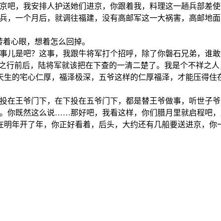
进京吧，我安排人护送她们进京，你跟着我，料理这一趟兵部差使
练兵，一个月后，就调往福建，没有高邮军这一大祸害，高邮地
转着心眼，想着怎么回掉。
的事儿是吧？这事，我跟牛将军打个招呼，除了你磐石兄弟，谁敢
建之行前后，陆将军就该把在下查的一清二楚了。我是个不祥之
天生的宅心仁厚，福泽极深，五爷这样的仁厚福泽，才能压得住
投在王爷门下，在下投在五爷门下，都是替王爷做事，听世子爷
福。你既然这么说……那好吧，我看这样，你们腊月里就启程吧
在明年开了年，你正好看着，后头，大约还有几船要送进京，你