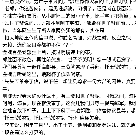
“一点皮外伤，劳世子爷过问。”郭胜微微欠着的上身顿时矮下
“老郭，你这苦肉计，是见谁都演，习惯了，还是就在我面前，
金拙言换好衣服，从小厮捧上的扇匣子里，随手拿了把折扇，
“瞧世子爷说的……”郭胜呵呵干笑道：“哪敢在世子爷面前…
伤，当年硬生生弄断人家两条腿的都有，实在是……”
“柏大帅给王爷的信中说，你武艺高强，对战之时，反应之快
无赖，连你家县尊都护不住了？”
金拙言坐到郭胜上首，接过明镜递上的茶。
郭胜面不改色，再往前欠身，“世子爷英明！您一眼就看穿了
我们县尊初一调任高邮县，王爷就署理了兵部，托王爷的福，
金拙言听到这里，端起杯子低头喝茶。
“先头五爷来了信，说下任，想让县尊求一份六部的闲差，真
事。
刑部大理寺大约没什么事，有王爷和世子爷呢，同僚之间，难
呵呵，您看，现在就没事了，这会儿我们县尊一提高邮军，就
金拙言放下杯子，上上下下斜了一遍郭胜，“你替你家县尊，想
“托王爷的福，托世子爷的福。”郭胜连连欠身。
“李五说，明年正月里，出了十五，他阿娘和弟弟妹妹，就先启
“现在是这么打算的。”