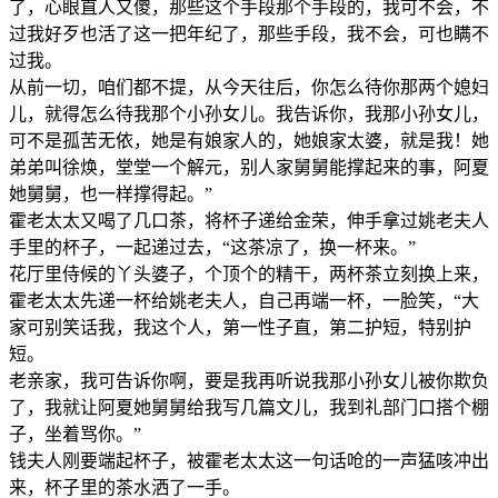
了，心眼直人又傻，那些这个手段那个手段的，我可不会，不
过我好歹也活了这一把年纪了，那些手段，我不会，可也瞒不
过我。
从前一切，咱们都不提，从今天往后，你怎么待你那两个媳妇
儿，就得怎么待我那个小孙女儿。我告诉你，我那小孙女儿，
可不是孤苦无依，她是有娘家人的，她娘家太婆，就是我！她
弟弟叫徐焕，堂堂一个解元，别人家舅舅能撑起来的事，阿夏
她舅舅，也一样撑得起。”
霍老太太又喝了几口茶，将杯子递给金荣，伸手拿过姚老夫人
手里的杯子，一起递过去，“这茶凉了，换一杯来。”
花厅里侍候的丫头婆子，个顶个的精干，两杯茶立刻换上来，
霍老太太先递一杯给姚老夫人，自己再端一杯，一脸笑，“大
家可别笑话我，我这个人，第一性子直，第二护短，特别护
短。
老亲家，我可告诉你啊，要是我再听说我那小孙女儿被你欺负
了，我就让阿夏她舅舅给我写几篇文儿，我到礼部门口搭个棚
子，坐着骂你。”
钱夫人刚要端起杯子，被霍老太太这一句话呛的一声猛咳冲出
来，杯子里的茶水洒了一手。