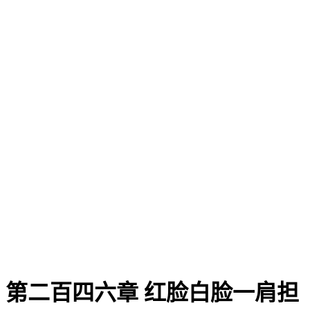
第二百四六章 红脸白脸一肩担