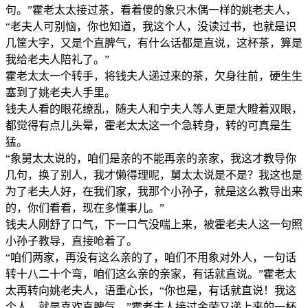
句。”霍老太太接过茶，看着傻的象只木偶一样的姚老夫人，
“老夫人可别恼，你也知道，我这个人，没读过书，也就是识
几筐大字，又是个直脾气，有什么话都是直说，这杯茶，算是
我给老夫人陪礼了。”
霍老太太一个转手，将钱夫人递过来的茶，欠身往前，硬生生
塞到了姚老夫人手里。
钱夫人看的眼花缭乱，随夫人和宁夫人等人更是大瞪着双眼，
都觉得有点儿头晕，霍老太太这一个急转身，转的可真是生
猛。
“象舅太太说的，咱们是亲的不能再亲的亲家，我这才教导你
几句，换了别人，我才懒得理呢，舅太太说是不是？我这也是
为了老夫人好，在我们家，我那个小孙子，就是这么教导出来
的，你们看看，现在多懂事儿。”
钱夫人刚舒了口气，下一口气没喘上来，被霍老夫人这一句照
小孙子教导，直接呛着了。
“咱们两家，再没有这么亲的了，咱们不用象对外人，一句话
转十八二十个弯，咱们这么亲的亲家，有话就直说。”霍老太
太再转向姚老夫人，语重心长，“你也是，有话就直说！我这
个人，就是喜欢直脾气。”霍老夫人接过金荣又递上来的一杯