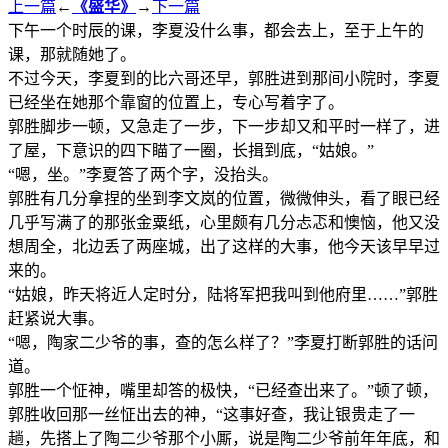
上一篇
←
《盛华》
→
下一篇
下午一个时辰的课，李夏没什么事，都会去上，至于上午的
课，那就随她了。
不过今天，李夏到的比六哥还早，郭胜进到那间小院时，李夏
已经坐在她那个靠窗的位置上，专心写着字了。
郭胜脚步一顿，又急走了一步，下一步却又和平时一样了，进
了屋，下意识的四下瞄了一圈，长揖到底，“姑娘。”
“嗯，坐。”李夏答了两个字，没抬头。
郭胜有几分拿捏的坐到李文岚的位置，微微伸头，看了眼已经
几乎写满了的那张金粟纸，心里颇有几分忐忑和懊恼，他又没
想周全，北边丢了两座城，出了这样的大事，他今天该早早过
来的。
“姑娘，昨天将近人定时分，陆将军把我叫到他府里……”郭胜
赶紧说大事。
“嗯，陶家二少爷的事，查的怎么样了？”李夏打断郭胜的话问
道。
郭胜一个怔神，嘴里却答的极快，“已经查出来了。”顿了顿，
郭胜收回那一丝怔出去的神，“这事好查，我让银贵走了一
趟，先搭上了陶二少爷那个小厮，说是陶二少爷前年年底，和