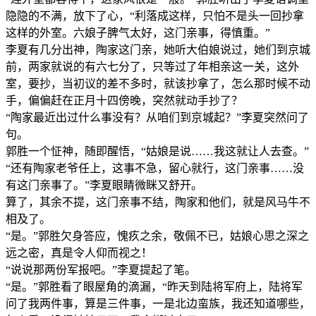
隐隐的不满，放下了心，“利落成这样，只怕不是头一回抄拿
这样的外室。六娘子脾气太好，这门亲事，得慎重。”
李夏有几分出神，陶家这门亲，她听大伯娘说过，她们到京城
前，两家就说的有六七分了，只等过了年相亲这一关，这外
室，要抄，当初议的差不多时，就该抄拿了，怎么那时候不动
手，偏偏赶在正月十四傍晚，突然就动手抄了？
“陶家最近出过什么事没有？从咱们到京城起？”李夏突然问了
句。
郭胜一个怔神，随即醒悟，“姑娘是说……我这就让人去查。”
“还有陶家老爷任上，这事不急，留心就行，这门亲事……没
有这门亲事了。”李夏眼睛微眯又舒开。
算了，其余不提，这门亲事不结，陶家和他们，就是风马牛不
相及了。
“是。”郭胜欠身答应，愧疚之余，敬佩不已，姑娘心思之深之
远之密，真是令人仰而视之！
“说说那两份军报吧。”李夏提起了笔。
“是。”郭胜看了眼屋角的滴漏，“昨天到陆将军府上，陆将军
问了我两件事，算是三件事，一是北边蛮族，我还知道哪些，