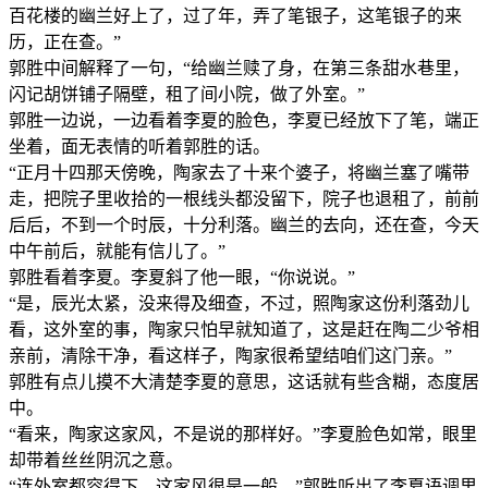
百花楼的幽兰好上了，过了年，弄了笔银子，这笔银子的来
历，正在查。”
郭胜中间解释了一句，“给幽兰赎了身，在第三条甜水巷里，
闪记胡饼铺子隔壁，租了间小院，做了外室。”
郭胜一边说，一边看着李夏的脸色，李夏已经放下了笔，端正
坐着，面无表情的听着郭胜的话。
“正月十四那天傍晚，陶家去了十来个婆子，将幽兰塞了嘴带
走，把院子里收拾的一根线头都没留下，院子也退租了，前前
后后，不到一个时辰，十分利落。幽兰的去向，还在查，今天
中午前后，就能有信儿了。”
郭胜看着李夏。李夏斜了他一眼，“你说说。”
“是，辰光太紧，没来得及细查，不过，照陶家这份利落劲儿
看，这外室的事，陶家只怕早就知道了，这是赶在陶二少爷相
亲前，清除干净，看这样子，陶家很希望结咱们这门亲。”
郭胜有点儿摸不大清楚李夏的意思，这话就有些含糊，态度居
中。
“看来，陶家这家风，不是说的那样好。”李夏脸色如常，眼里
却带着丝丝阴沉之意。
“连外室都容得下，这家风很是一般。”郭胜听出了李夏语调里