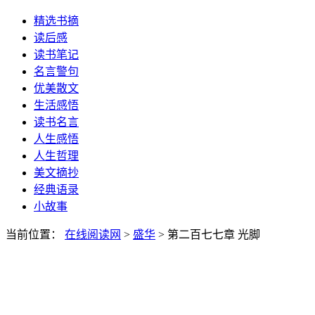
精选书摘
读后感
读书笔记
名言警句
优美散文
生活感悟
读书名言
人生感悟
人生哲理
美文摘抄
经典语录
小故事
当前位置：
在线阅读网
>
盛华
> 第二百七七章 光脚