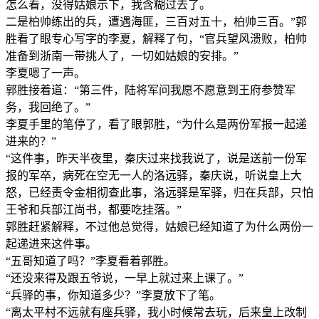
怎么看，没得姑娘示下，我含糊过去了。
二是柏帅练出的兵，遭遇海匪，三百对五十，柏帅三百。”郭
胜看了眼专心写字的李夏，解释了句，“官兵望风溃败，柏帅
准备到浙南一带挑人了，一切如姑娘的安排。”
李夏嗯了一声。
郭胜接着道：“第三件，陆将军问我愿不愿意到王府参赞军
务，我回绝了。”
李夏手里的笔停了，看了眼郭胜，“为什么是两份军报一起递
进来的？”
“这件事，昨天半夜里，秦庆过来找我说了，说是送前一份军
报的军卒，病死在空无一人的洛远驿，秦庆说，听说皇上大
怒，已经责令金相彻查此事，洛远驿是军驿，归在兵部，只怕
王爷和兵部江尚书，都要吃挂落。”
郭胜赶紧解释，不过他总觉得，姑娘已经知道了为什么两份一
起递进来这件事。
“五哥知道了吗？”李夏看着郭胜。
“还没来得及跟五爷说，一早上就过来上课了。”
“兵驿的事，你知道多少？”李夏放下了笔。
“离太平村不远就有座兵驿，我小时候常去玩，后来皇上改制