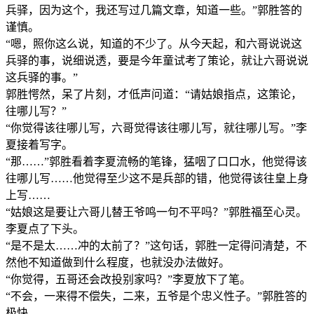
兵驿，因为这个，我还写过几篇文章，知道一些。”郭胜答的
谨慎。
“嗯，照你这么说，知道的不少了。从今天起，和六哥说说这
兵驿的事，说细说透，要是今年童试考了策论，就让六哥说说
这兵驿的事。”
郭胜愕然，呆了片刻，才低声问道：“请姑娘指点，这策论，
往哪儿写？”
“你觉得该往哪儿写，六哥觉得该往哪儿写，就往哪儿写。”李
夏接着写字。
“那……”郭胜看着李夏流畅的笔锋，猛咽了口口水，他觉得该
往哪儿写……他觉得至少这不是兵部的错，他觉得该往皇上身
上写……
“姑娘这是要让六哥儿替王爷鸣一句不平吗？”郭胜福至心灵。
李夏点了下头。
“是不是太……冲的太前了？”这句话，郭胜一定得问清楚，不
然他不知道做到什么程度，也就没办法做好。
“你觉得，五哥还会改投别家吗？”李夏放下了笔。
“不会，一来得不偿失，二来，五爷是个忠义性子。”郭胜答的
极快。