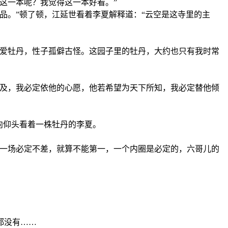
这一本呢？我觉得这一本好看。”
品。”顿了顿，江延世看着李夏解释道：“云空是这寺里的主
只爱牡丹，性子孤僻古怪。这园子里的牡丹，大约也只有我时常
能及，我必定依他的心愿，他若希望为天下所知，我必定替他倾
向仰头看着一株牡丹的李夏。
这一场必定不差，就算不能第一，一个内圈是必定的，六哥儿的
都没有……