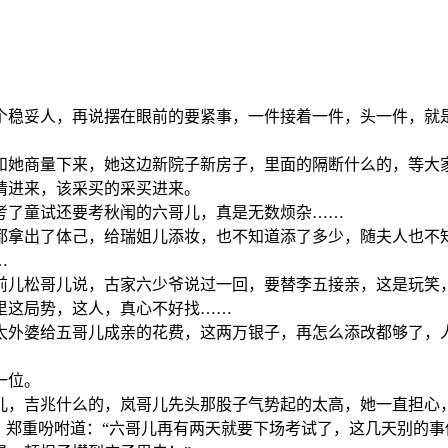
个稳妥人，再说摆在眼前的要紧事，一件接着一件，头一件，就
和她商量下来，她这边新院子新房子，里面的隔断什么的，等大
请进来，该采买的采买进来。
考了童试还要考秋闱的六哥儿，真是无数烦杂……
都拿出了体己，给瑞姐儿添妆，也不知道添了多少，随夫人也不
…
前儿松哥儿说，古家六少爷说过一回，要替李五接亲，这是玩笑
里这局势，这人，真心不好找……
太外婆给五哥儿成亲的花费，这两万银子，再怎么添改都够了，
一位。
儿，吉兆什么的，岚哥儿先头那股子气势起的太高，她一直担心
，郑重吩咐道：“六哥儿再有两天就要下场考试了，这几天别的