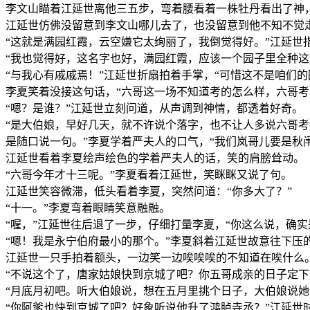
李文山瞄着江延世离他三五步，弯着腰看着一株牡丹看出了神
江延世仿佛没留意到李文山哪儿去了，也没留意到他不知不觉
“这就是满园红霞，云空嫌它太绚丽了，我倒觉得好。”江延世
“我也觉得好，这名字也好，满园红霞，应该一个园子里全种这
“与我心有戚戚焉！”江延世折扇拍着手掌，“可惜这不是咱们
李夏笑着没接这句话，“六哥这一场不知道考的怎么样，六哥考
“嗯？是谁？”江延世立刻问道，从声调到神情，都透着好奇。
“是大伯娘，早好几天，就不许说个落字，也不让人多说六哥
是随口说一句。”李夏学着严夫人的口气，“我们岚哥儿要是秋
江延世看着李夏绘声绘色的学着严夫人的话，笑的肩膀耸动。
“六哥今年才十三呢。”李夏看着江延世，笑眯眯又说了句。
江延世笑容微滞，低头看着李夏，突然问道：“你多大了？”
“十一。”李夏弯着眼睛笑意融融。
“喔，”江延世往后退了一步，仔细打量李夏，“你这么说，确
“嗯！我是永宁伯府最小的那个。”李夏斜着江延世故意往下压
江延世一只手拍着额头，一边笑一边唉唉唉的不知道在唉什么
“不说这个了，唐家姑娘快到京城了吧？你五哥成亲的日子定下
“月底月初吧。听大伯娘说，想在五月里挑个日子，大伯娘说她
“你阿爹也快到京城了吧？好象听说他升了鸿胪寺丞？”江延