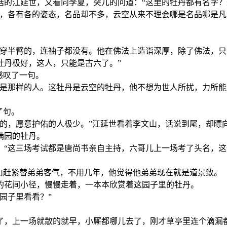
话的江延世，又看向李夏，突兀的问道：“这里的牡丹都有名字？
，各有各的姿态，名品却不多，云空从来不理会哪是名品哪是凡
个穿半臂的，连袖子都没有。他在佛法上造诣深厚，除了佛法，
牡丹极好，这人，只能是古六了。”
感叹了一句。
不是那样的人。这牡丹是云空的牡丹，他不想为世人所扰，力所
了句。
样的，愿意护佑的人极少。”江延世看着李文山，话说到尾，却瞟
满园的牡丹。
，“这三场考试都是唐尚书亲自主持，六哥儿上一场考了头名，
山赶紧替弟弟客气，不用几年，他觉得他弟弟现在就是道景致。
的花间小径，慢慢走着，一本本欣赏着这园子里的牡丹。
园子里看看？”
了，上一场就散的就早，小厮都哪儿去了，刚才草亭里连个滴漏