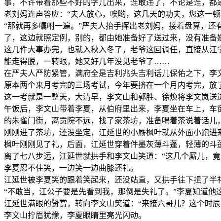
事，不许带着那些不好的字儿出来，谁敢违了，不论是谁，都
老刘妈连声答应：“夫人放心，唉哟，这几天的功夫，您这一
“那就再多嘱咐一遍。”严夫人抬手挥出老刘妈，接着盘算，
了，这边就照定例，别的，都由她准备好了送过来，没有准备
这几件大事办完，也就入秋入冬了，老爷这回调任，直接从江
能走得脱，一转眼，她又好几年没见老爷了……
在严夫人严防紧管，满府全是吉利兆头吉利话儿保佑之下，李
原本两个来月考完的三场考试，今年要挤在一个月内考完，放
这一考就是一整天，大清早，李文山和郭胜、徐焕将李文岚送
午饭后，李文山带着李夏，从伯府里出来，李夏坐在车上，车
的朱雀门街，离贡院不远，找了家茶坊，准备喝着茶说着话儿
刚刚进了茶坊，还没坐定，江延世的小厮枫叶就从外面小跑进
枫叶刚刚见了礼，后面，江延世穿着件墨灰薄斗蓬，轻薄的斗
离了七八步远，江延世就拱手和李文山笑道：“这几个厮儿，
李夏忍不住笑，一边笑一边曲膝还礼。
江延世被李夏笑的跟着笑起来，还没站直，又拱手往下揖了半礼
“不敢当，江公子要是先看到我，那倒是失礼了。”李夏知道他
江延世满眼的赞赏，转向李文山笑道：“来接六哥儿？这个时
李文山拧眉犹豫，李夏眼睛里亮光闪动。