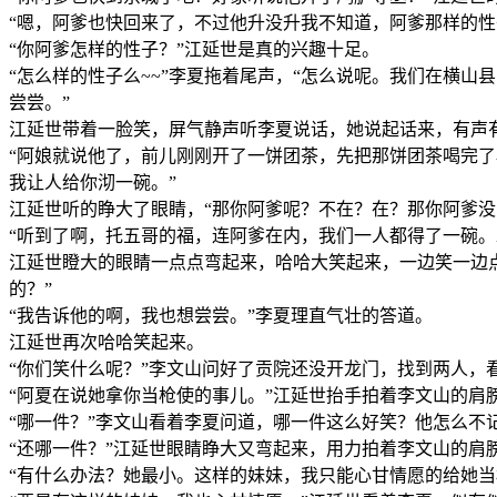
“嗯，阿爹也快回来了，不过他升没升我不知道，阿爹那样的性
“你阿爹怎样的性子？”江延世是真的兴趣十足。
“怎么样的性子么~~”李夏拖着尾声，“怎么说呢。我们在横
尝尝。”
江延世带着一脸笑，屏气静声听李夏说话，她说起话来，有声
“阿娘就说他了，前儿刚刚开了一饼团茶，先把那饼团茶喝完
我让人给你沏一碗。”
江延世听的睁大了眼睛，“那你阿爹呢？不在？在？那你阿爹没
“听到了啊，托五哥的福，连阿爹在内，我们一人都得了一碗
江延世瞪大的眼睛一点点弯起来，哈哈大笑起来，一边笑一边
的？”
“我告诉他的啊，我也想尝尝。”李夏理直气壮的答道。
江延世再次哈哈笑起来。
“你们笑什么呢？”李文山问好了贡院还没开龙门，找到两人
“阿夏在说她拿你当枪使的事儿。”江延世抬手拍着李文山的肩
“哪一件？”李文山看着李夏问道，哪一件这么好笑？他怎么不
“还哪一件？”江延世眼睛睁大又弯起来，用力拍着李文山的肩
“有什么办法？她最小。这样的妹妹，我只能心甘情愿的给她当