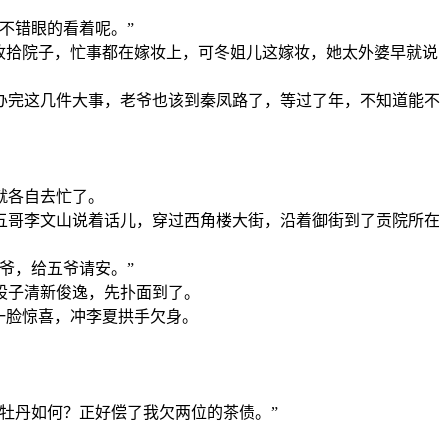
不错眼的看着呢。”
收拾院子，忙事都在嫁妆上，可冬姐儿这嫁妆，她太外婆早就说
办完这几件大事，老爷也该到秦凤路了，等过了年，不知道能不
。
就各自去忙了。
五哥李文山说着话儿，穿过西角楼大街，沿着御街到了贡院所在
爷，给五爷请安。”
股子清新俊逸，先扑面到了。
一脸惊喜，冲李夏拱手欠身。
牡丹如何？正好偿了我欠两位的茶债。”