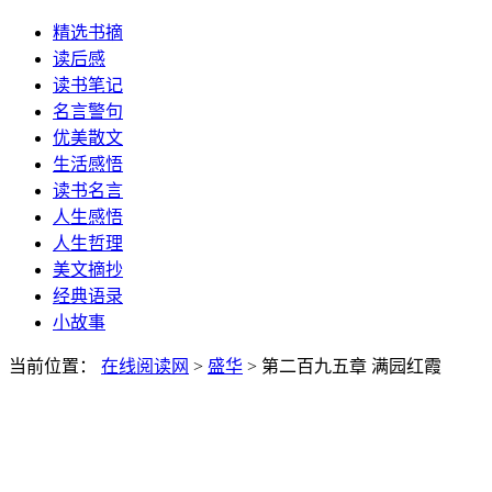
精选书摘
读后感
读书笔记
名言警句
优美散文
生活感悟
读书名言
人生感悟
人生哲理
美文摘抄
经典语录
小故事
当前位置：
在线阅读网
>
盛华
> 第二百九五章 满园红霞