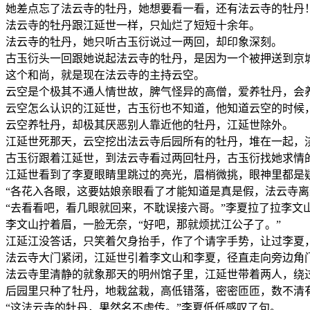
她差点忘了法云寺的牡丹，她想要看一看，还有法云寺的牡丹
法云寺的牡丹跟江延世一样，只灿烂了短短十余年。
法云寺的牡丹，她只听古玉衍说过一两回，却印象深刻。
古玉衍头一回跟她说起法云寺的牡丹，是因为一个被押送到京
这个和尚，就是现在法云寺的主持云空。
云空是个极其不通人情世故，脾气怪异的高僧，爱养牡丹，会
云空怎么认识的江延世，古玉衍也不知道，他知道云空的时候
云空养牡丹，却极其厌恶别人靠近他的牡丹，江延世除外。
江延世死那天，云空挖出法云寺后园所有的牡丹，堆在一起，
古玉衍跟着江延世，到法云寺看过两回牡丹，古玉衍找她求情
江延世看到了李夏眼睛里跳过的亮光，眉梢微挑，眼神里都是
“各花入各眼，这要姑娘亲眼看了才能知道是真是假，法云寺
“去看看吧，看几眼就回来，不耽误接六哥。”李夏拉了拉李文
李文山拧着眉，一脸无奈，“好吧，那就烦扰江公子了。”
江延江没答话，只笑着欠身抬手，作了个请字手势，让过李夏
法云寺大门紧闭，江延世引着李文山和李夏，径直走向旁边角
法云寺里清静的就象那天的明州馆子里，江延世带着两人，绕
后园里只种了牡丹，地栽盆栽，高低错落，密密匝匝，数不清
“这法云寺的牡丹，果然名不虚传。”李夏低低感叹了句。