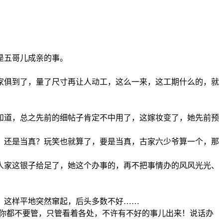
是五哥儿成亲的事。
家俱到了，量了尺寸再让人动工，这么一来，这工期什么的，就
知道，总之先前的细帖子肯定不中用了，这嫁妆变了，她先前预
，还是当真？玩笑也就算了，要是当真，古家六少爷算一个，那
人家这银子给足了，她这个办事的，再不把事情办的风风光光、
，这样平地突然窜起，后头多数不好……
事你都不要管，只管看着各处，不许有不好的事儿出来！说话办