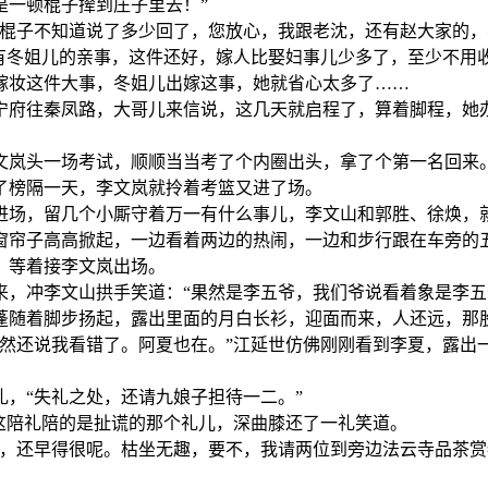
是一顿棍子撵到庄子里去！”
顿棍子不知道说了多少回了，您放心，我跟老沈，还有赵大家的，
还有冬姐儿的亲事，这件还好，嫁人比娶妇事儿少多了，至少不用
嫁妆这件大事，冬姐儿出嫁这事，她就省心太多了……
宁府往秦凤路，大哥儿来信说，这几天就启程了，算着脚程，她
文岚头一场考试，顺顺当当考了个内圈出头，拿了个第一名回来
了榜隔一天，李文岚就拎着考篮又进了场。
进场，留几个小厮守着万一有什么事儿，李文山和郭胜、徐焕，
窗帘子高高掀起，一边看着两边的热闹，一边和步行跟在车旁的
，等着接李文岚出场。
来，冲李文山拱手笑道：“果然是李五爷，我们爷说看着象是李五
蓬随着脚步扬起，露出里面的月白长衫，迎面而来，人还远，那
竟然还说我看错了。阿夏也在。”江延世仿佛刚刚看到李夏，露出
，“失礼之处，还请九娘子担待一二。”
这陪礼陪的是扯谎的那个礼儿，深曲膝还了一礼笑道。
辰，还早得很呢。枯坐无趣，要不，我请两位到旁边法云寺品茶赏