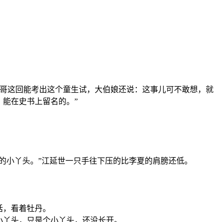
六哥这回能考出这个童生试，大伯娘还说：这事儿可不敢想，就
！能在史书上留名的。”
的小丫头。”江延世一只手往下压的比李夏的肩膀还低。
话，看着牡丹。
小丫头，只是个小丫头，还没长开。