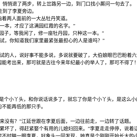
，悄悄退了两步，转上岔路另一边，到门口找小厮问一句去了。
走到了李夏旁边。
指着两人面前的一大丛牡丹笑道。
一本，才应了这满园红霞的名字。”
的园子，等我闲了，修一座牡丹园，只种这一本。”
试，你知道我们家里最紧张最担心的人是谁吗？”
考试的人，说好事不能多说，多说就要破了，大伯娘眼巴巴盼着
闱能考出来，那可就是古往今来年纪最小的举人了，那可不得了
实是个小丫头，和你说话说多了，就忘了你是个小丫头，是这么小
的不能再低的那只手。
。
来没有？”江延世跟在李夏后面，一边往前走，一边转了话题。
累坏了，得赶紧娶个有用的儿媳妇回来。”李夏走走停停，说着
世时不时瞄一眼李夏，好象头一回发现，她真是个刚刚开始长大的