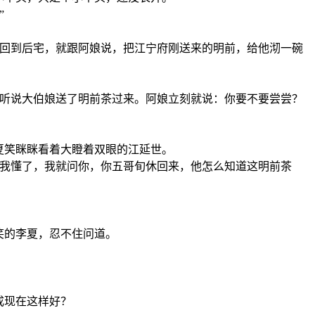
”
门回到后宅，就跟阿娘说，把江宁府刚送来的明前，给他沏一碗
：听说大伯娘送了明前茶过来。阿娘立刻就说：你要不要尝尝？
夏笑眯眯看着大瞪着双眼的江延世。
…我懂了，我就问你，你五哥旬休回来，他怎么知道这明前茶
笑的李夏，忍不住问道。
成现在这样好？