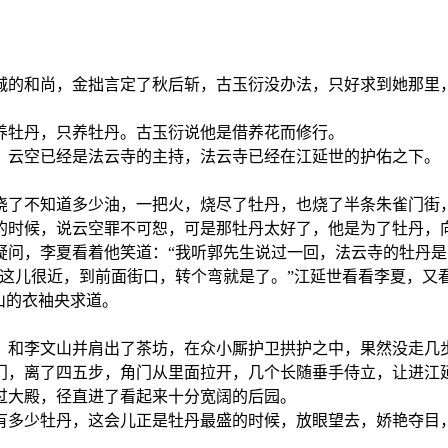
！
城的和尚，金拙言定了秋后斩，古玉衍没办法，只好求到她那里
养牡丹，只养牡丹。古玉衍说他是借养花而修行。
，云空已经是法云寺的主持，法云寺已经在江延世的护佑之下。
浇了不知道多少油，一把火，烧尽了牡丹，也烧了半条朱雀门街
的时候，说云空罪不可恕，可是那牡丹太好了，他是为了牡丹，
疑问，李夏看着他笑道：“我听郭先生说过一回，法云寺的牡丹是
离这儿很近，到前面街口，转个弯就是了。”江延世看看李夏，又
山的衣袖央求道。
，和李文山并肩出了茶坊，在众小厮护卫拱护之中，果然没走几
门，离了四五步，角门从里面拉开，几个长随垂手侍立，让进江
过大殿，径直进了看起来十分宽阔的后园。
有多少牡丹，这会儿正是牡丹最盛的时候，放眼望去，娇艳夺目