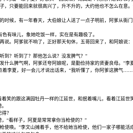
子，只要能回来就很高兴了，升不升的，大约他也不怎么在意。
山县的时候，有一年春天，大伯娘让人送了一点子明前，阿爹从衙
有色有味儿，象她吃饭一样，实在是有趣极了。
了再说。阿爹就不响了，正好那天旬休，五哥回来了，和阿娘说
听到？听到了？那他怎么说？没发脾气？”
。发什么脾气啊，阿爹还夸阿娘呢，是勤俭持家的贤妻良母。”李
点着李夏，好一会儿才说出话来，“我听懂了，你阿爹这脾气…
，看着笑的跟这满园牡丹一样的江延世，和抿着嘴儿，看着江延世
膀。
记得？
膀，“看样子，阿夏是常常拿你当枪使的？”
枪使唤。”李文山摊着手，他不给她当枪使，他们一家子哪能活