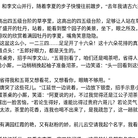
，和李文山并行，随着李夏的步子快慢往前踱步，“去年我请古
高出四五级台阶的草亭里，这高出的四五级台阶，足够让人站在
了盛开的牡丹，站着，能看到整个园子的美景，坐下，眼之所及
惊叹的欣赏着满园牡丹的李夏，嘴角笑意隐隐。
“这盆这么小，一二三四……足足开了十六朵！这十六朵花排的真
点头：“五郎好眼力，都是天生的。”
茶桌旁，招手叫李文山，“五哥别看了，咱们还是喝茶吧，省得人
给小厮，一边稍稍挽起袖子准备沏茶，一边笑道：“头一回看到
省得我和五哥又想看花，又想看你，眼睛不够用。”
唐突了这些花儿。”江延世一边说着，一边放下银壶，招手示意
置茶桌的小厮，笑道：“阿夏说的对，不过我觉得还是江公子沏茶
摆出一脸苦恼，“若论生得好，谁能比得过贵府六哥儿？若论灵气
香太浓，茶里的花香，连我也喝不出来了，是我疏忽了，这一趟
有满园红霞的艳，又有赵粉的娇，前儿云空请我起个名字，我看