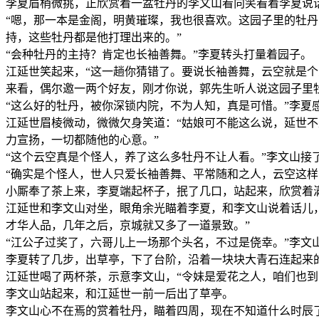
李夏眉梢微挑，正欣赏着一盆牡丹的李文山看向笑看着李夏说
“嗯，那一本是金阁，明黄璀璨，我也很喜欢。这园子里的牡丹
持，这些牡丹都是他打理出来的。”
“会种牡丹的主持？肯定也长袖善舞。”李夏转头打量着园子。
江延世笑起来，“这一趟你猜错了。要说长袖善舞，云空就是
来看，偶尔邀一两个好友，刚才你说，郭先生听人说这园子里
“这么好的牡丹，被你深锁内院，不为人知，真是可惜。”李夏
江延世眉棱微动，微微欠身笑道：“姑娘可不能这么说，延世
力宣扬，一切都随他的心意。”
“这个云空真是个怪人，养了这么多牡丹不让人看。”李文山接
“确实是个怪人，世人只爱长袖善舞、平常随和之人，云空这
小厮奉了茶上来，李夏端起杯子，抿了几口，站起来，欣赏着
江延世和李文山对坐，眼角余光瞄着李夏，和李文山说着话儿
才华人品，几年之后，京城就又多了一道景致。”
“江公子过奖了，六哥儿上一场那个头名，不过是侥幸。”李文
李夏转了几步，出草亭，下了台阶，沿着一块块大青石连起来
江延世喝了两杯茶，示意李文山，“令妹是爱花之人，咱们也到
李文山站起来，和江延世一前一后出了草亭。
李文山心不在焉的赏着牡丹，瞄着四周，现在不知道什么时辰