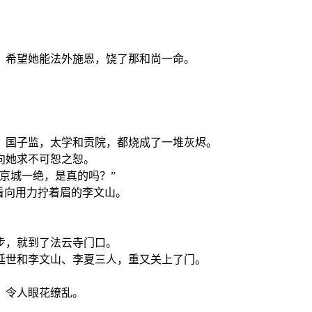
，希望她能法外施恩，饶了那和尚一命。
，国子监，太学和贡院，都烧成了一堆灰烬。
向她求不可恕之恕。
京城一绝，是真的吗？”
看向用力拧着眉的李文山。
步，就到了法云寺门口。
延世和李文山、李夏三人，重又关上了门。
，令人眼花缭乱。