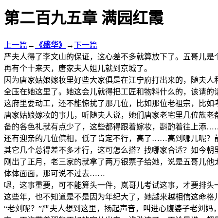
第二百九五章 满园红霞
上一篇
←
《盛华》
→
下一篇
严夫人得了李文山的保证，这心差不多就算放下了。五哥儿是
再有个十来天，唐家夫人姐儿就到京城了。
因为唐家姑娘嫁妆里好些大家俱是在江宁府打出来的，随夫人
全压在她这里了。她这会儿就得把工匠和物料什么的，该请的
这府里要动工，还不能惊扰了那几位，比如那位老祖宗，比如
唐家姑娘嫁妆的事儿，听随夫人说，她们唐家老宅里几位族老
备的各色礼就有点少了，这些都得跟着嫁妆，斟酌着往上添…
还有迎亲的几位傧相，低了肯定不行，高了……高到哪儿呢？
其它几个总得差不多才行，这可怎么搭？找哪家合适？如今朝
刚出了正月，老三家的就拿了两万银票子给她，说是五哥儿他
体体面面，那可说不过去……
嗯，这事重要，可不能算头一件，岚哥儿考试这事，才要排头
这些年，也不知道是不是因为年纪大了，她越来越相信这命格
“老刘呢？”严夫人想到这里，扬起声音，叫进心腹婆子老刘妈