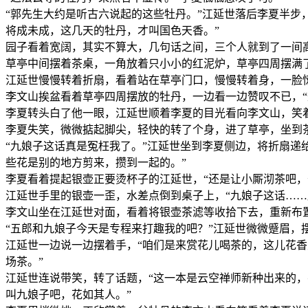
“郭先生大约是听古六说起的这些牡丹。”江延世落后李夏半步
将成未成，这几天的牡丹，才叫国色天香。”
园子看着宽阔，其实不算大，几句话之间，三个人就到了一间
草亭中间摆着茶桌，一角放着只小小的红泥炉，草亭四周摆满
江延世慢慢转着折扇，看着站在草亭门口，慢慢转着身，一脸
李文山挨盆看着草亭四周摆放的牡丹，一边看一边赞叹不已，
李夏转头白了他一眼，江延世顺着李夏的目光看向李文山，笑着
李夏失笑，微微掂起脚尖，轻快的转了个身，进了草亭，坐到
“九娘子这话真是冤枉我了。”江延世坐到李夏侧边，将折扇递
些花是别的地方剪来，攒到一起的。”
李夏看着提起银壶正要烫杯子的江延世，“还是让小厮沏茶吧，
江延世手里的银壶一歪，水差点倒到桌子上，“九娘子这话……
李文山坐在江延世对面，看着将银壶茶滤等收拾下去，重新布
“五郎和九娘子今天是专程来打趣我的吧？”江延世微微蹙眉，
江延世一边说一边摆着手，“咱们是来赏花儿喝茶的，这儿花
场茶。”
江延世连说带笑，转了话题，“这一本是云空禅师新种出来的，
叫九娘子吧，花如其人。”