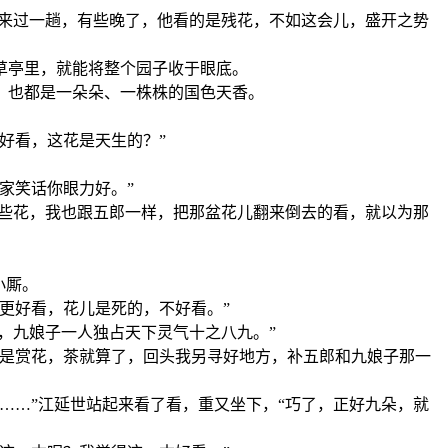
六来过一趟，有些晚了，他看的是残花，不如这会儿，盛开之势
草亭里，就能将整个园子收于眼底。
，也都是一朵朵、一株株的国色天香。
好看，这花是天生的？”
家笑话你眼力好。”
这些花，我也跟五郎一样，把那盆花儿翻来倒去的看，就以为那
小厮。
更好看，花儿是死的，不好看。”
，九娘子一人独占天下灵气十之八九。”
就是赏花，茶就算了，回头我另寻好地方，补五郎和九娘子那一
……”江延世站起来看了看，重又坐下，“巧了，正好九朵，就