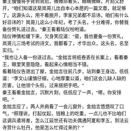
秦王慢慢将手背到背后，微微昂着头，眼睛微眯，片刻又舒
开，“咱们知道这是岚哥儿出自本心本愿的一篇文章，就足够
了。这源头么，用不着脱开，李家兄弟都不忌讳，咱们有什么
好忌讳的？岚哥儿这么小年纪，考了头名，十分难得，你替我
备份贺礼送过去。”秦王看着陆仪吩咐道。
陆仪神情松缓下来，欠身笑应道：“是，我也要备一份贺礼，
岚哥儿三场考试的诗文，我都看了，才华出众，这头名，名至
实归。”
“我也让人备一份送过去。”金拙言将纸卷丢在长案上，看着秦
王，眼里笑意隐隐，看起来心情相当不错。
看着陆仪告退出了屋，金拙言往前几步，站到秦王身边，低低
道：“李文山谨慎仔细，心地厚重公道，咱们这会儿缺人缺的
厉害，让他领个头衔，过来搭把手吧。”
秦王看着金拙言，沉默片刻，低低应了一声，“嗯，你安排
吧。”
金拙言应了，两人并肩看了一会儿窗外，金拙言悠悠叹了口
气，“照理说，打起仗起，钱粮上的吃重，一点儿也不比咱们
这调兵遣将差，怎么江延世还有功夫偶遇阿夏和李五，到法云
寺赏什么牡丹，他是怎么忙得过来的？”