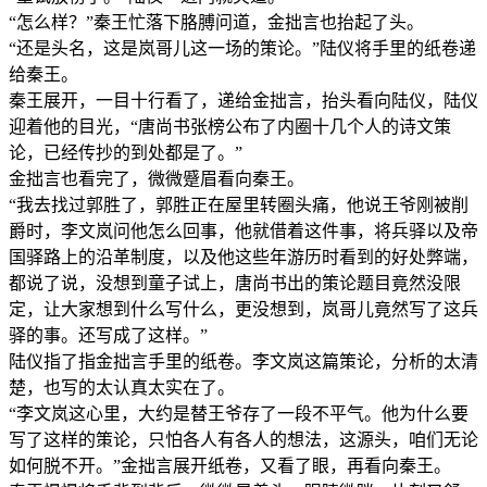
“怎么样？”秦王忙落下胳膊问道，金拙言也抬起了头。
“还是头名，这是岚哥儿这一场的策论。”陆仪将手里的纸卷递
给秦王。
秦王展开，一目十行看了，递给金拙言，抬头看向陆仪，陆仪
迎着他的目光，“唐尚书张榜公布了内圈十几个人的诗文策
论，已经传抄的到处都是了。”
金拙言也看完了，微微蹙眉看向秦王。
“我去找过郭胜了，郭胜正在屋里转圈头痛，他说王爷刚被削
爵时，李文岚问他怎么回事，他就借着这件事，将兵驿以及帝
国驿路上的沿革制度，以及他这些年游历时看到的好处弊端，
都说了说，没想到童子试上，唐尚书出的策论题目竟然没限
定，让大家想到什么写什么，更没想到，岚哥儿竟然写了这兵
驿的事。还写成了这样。”
陆仪指了指金拙言手里的纸卷。李文岚这篇策论，分析的太清
楚，也写的太认真太实在了。
“李文岚这心里，大约是替王爷存了一段不平气。他为什么要
写了这样的策论，只怕各人有各人的想法，这源头，咱们无论
如何脱不开。”金拙言展开纸卷，又看了眼，再看向秦王。