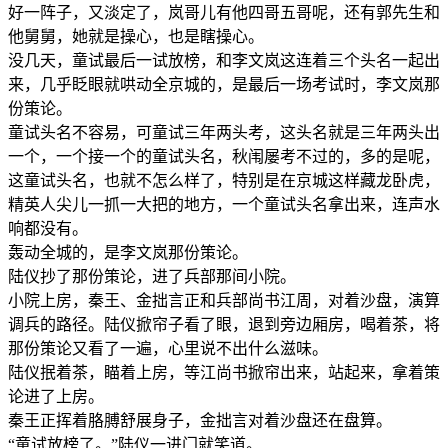
好一阵子，又淡定了，岚哥儿有他四哥五哥呢，还有郭先生和
他舅舅，她就是操心，也是瞎操心。
没几天，童试最后一试放榜，和李文岚这连着三个头名一起出
来，几乎眨眼就哄动全京城的，是最后一场考试时，李文岚那
份策论。
童试头名不容易，可童试三年两头考，这头名就是三年两头出
一个，一个接一个的童试头名，秋闱屡考不过的，多的是呢，
这童试头名，也就不怎么样了，特别是在京城这样藏龙卧虎，
精英人尖儿一抓一大把的地方，一个童试头名拿出来，连声水
响都没有。
轰动全城的，是李文岚那份策论。
陆仪抄了那份策论，进了兵部那间小院。
小院上房，秦王、金拙言正和兵部尚书江周，对着沙盘，演算
调兵的路径。陆仪掀帘子看了眼，退到旁边厢房，喝着茶，将
那份策论又看了一遍，心里说不出什么滋味。
陆仪抿着茶，瞄着上房，等江尚书掀帘出来，站起来，拿着策
论进了上房。
秦王正挥着胳膊舒展身子，金拙言对着沙盘还在盘算。
“童试放榜了。”陆仪一进门就笑道。