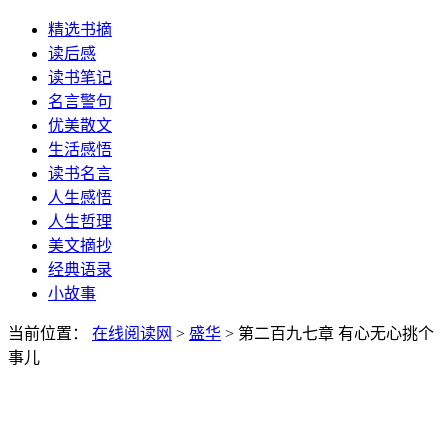
精选书摘
读后感
读书笔记
名言警句
优美散文
生活感悟
读书名言
人生感悟
人生哲理
美文摘抄
经典语录
小故事
当前位置：
在线阅读网
>
盛华
> 第二百九七章 有心无心挑个
事儿