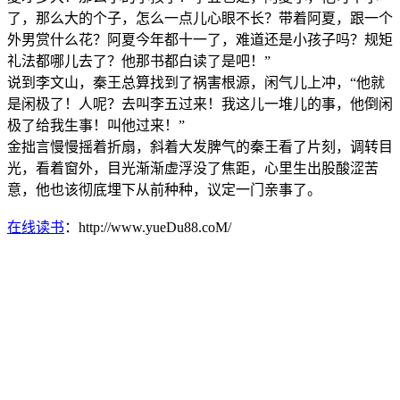
了，那么大的个子，怎么一点儿心眼不长？带着阿夏，跟一个
外男赏什么花？阿夏今年都十一了，难道还是小孩子吗？规矩
礼法都哪儿去了？他那书都白读了是吧！”
说到李文山，秦王总算找到了祸害根源，闲气儿上冲，“他就
是闲极了！人呢？去叫李五过来！我这儿一堆儿的事，他倒闲
极了给我生事！叫他过来！”
金拙言慢慢摇着折扇，斜着大发脾气的秦王看了片刻，调转目
光，看着窗外，目光渐渐虚浮没了焦距，心里生出股酸涩苦
意，他也该彻底埋下从前种种，议定一门亲事了。
在线读书
：http://www.yueDu88.coM/