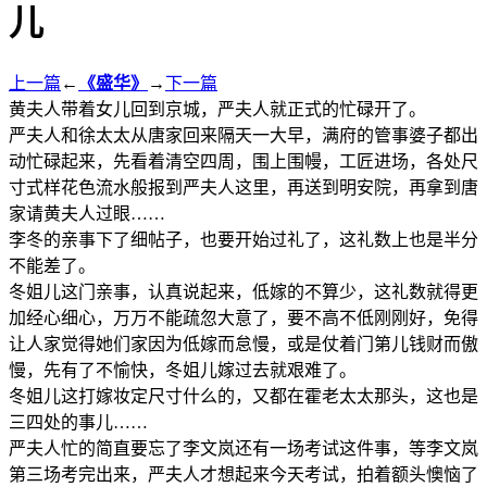
儿
上一篇
←
《盛华》
→
下一篇
黄夫人带着女儿回到京城，严夫人就正式的忙碌开了。
严夫人和徐太太从唐家回来隔天一大早，满府的管事婆子都出
动忙碌起来，先看着清空四周，围上围幔，工匠进场，各处尺
寸式样花色流水般报到严夫人这里，再送到明安院，再拿到唐
家请黄夫人过眼……
李冬的亲事下了细帖子，也要开始过礼了，这礼数上也是半分
不能差了。
冬姐儿这门亲事，认真说起来，低嫁的不算少，这礼数就得更
加经心细心，万万不能疏忽大意了，要不高不低刚刚好，免得
让人家觉得她们家因为低嫁而怠慢，或是仗着门第儿钱财而傲
慢，先有了不愉快，冬姐儿嫁过去就艰难了。
冬姐儿这打嫁妆定尺寸什么的，又都在霍老太太那头，这也是
三四处的事儿……
严夫人忙的简直要忘了李文岚还有一场考试这件事，等李文岚
第三场考完出来，严夫人才想起来今天考试，拍着额头懊恼了