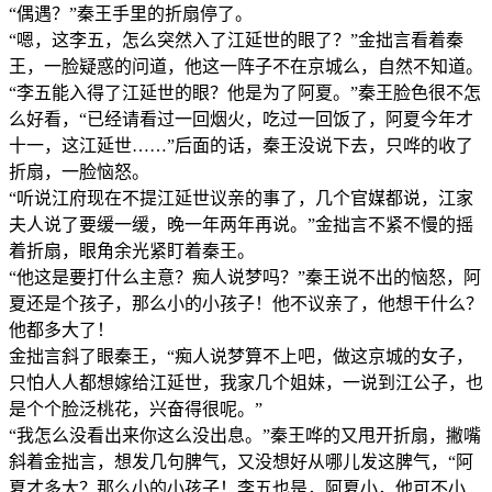
“偶遇？”秦王手里的折扇停了。
“嗯，这李五，怎么突然入了江延世的眼了？”金拙言看着秦
王，一脸疑惑的问道，他这一阵子不在京城么，自然不知道。
“李五能入得了江延世的眼？他是为了阿夏。”秦王脸色很不怎
么好看，“已经请看过一回烟火，吃过一回饭了，阿夏今年才
十一，这江延世……”后面的话，秦王没说下去，只哗的收了
折扇，一脸恼怒。
“听说江府现在不提江延世议亲的事了，几个官媒都说，江家
夫人说了要缓一缓，晚一年两年再说。”金拙言不紧不慢的摇
着折扇，眼角余光紧盯着秦王。
“他这是要打什么主意？痴人说梦吗？”秦王说不出的恼怒，阿
夏还是个孩子，那么小的小孩子！他不议亲了，他想干什么？
他都多大了！
金拙言斜了眼秦王，“痴人说梦算不上吧，做这京城的女子，
只怕人人都想嫁给江延世，我家几个姐妹，一说到江公子，也
是个个脸泛桃花，兴奋得很呢。”
“我怎么没看出来你这么没出息。”秦王哗的又甩开折扇，撇嘴
斜着金拙言，想发几句脾气，又没想好从哪儿发这脾气，“阿
夏才多大？那么小的小孩子！李五也是，阿夏小，他可不小