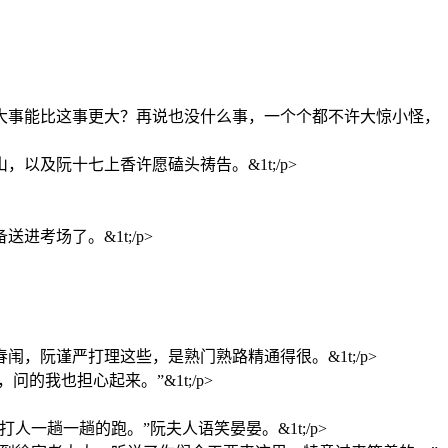
大事能比这事更大？再说也没什么事，一个个都不许大惊小怪，
及阮十七上香许愿磕头祷告。&1t;/p>
考场了。&1t;/p>
阮谨严打理这些，是熟门熟路精通得很。&1t;/p>
我也担心起来。”&1t;/p>
趟一趟的跑。”阮夫人语笑晏晏。&1t;/p>