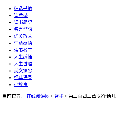
精选书摘
读后感
读书笔记
名言警句
优美散文
生活感悟
读书名言
人生感悟
人生哲理
美文摘抄
经典语录
小故事
当前位置：
在线阅读网
>
盛华
> 第三百四三章 递个话儿