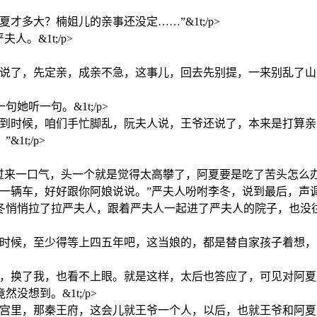
多大？楠姐儿的亲事还没定……”&1t;/p>
。&1t;/p>
人说了，先定亲，成亲不急，这事儿，回去先别提，一来别乱了
听一句。&1t;/p>
到时候，咱们手忙脚乱，阮夫人说，王爷还说了，本来是打算亲
t;/p>
来一口气，头一个就是觉得太高攀了，阿夏要是吃了苦头怎么办。&1
辆车，好好跟你阿娘说说。”严夫人吩咐李冬，说到最后，声调忍不
冬悄悄拉了拉严夫人，跟着严夫人一起进了严夫人的院子，也没
的时候，至少得等上四五年吧，这当娘的，都是替自家孩子着想
换了我，也看不上眼。就是这样，太后也答应了，可见对阿夏是满意
想到。&1t;/p>
里，那秦王府，这会儿就王爷一个人，以后，也就王爷和阿夏两个人