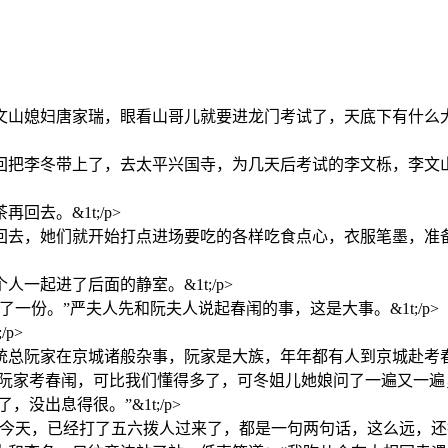
文山媳妇唐家瑞，眼看山哥儿就要进龙门考试了，天底下有什么
把李冬带上了，去太平兴国寺，为几天后考试的李文栎，李文山，以
去。&1t;/p>
，她们就开始打点进场要吃的各样吃食点心，衣服笔墨，准备送进
起进了后面的静室。&1t;/p>
份。”严夫人先和阮夫人说起春闱的事，这是大事。&1t;/p>
p>
总阮家在京城诸般杂事，阮家是大族，年年都有人到京城赴考春闱，
阮家考春闱，可比我们懂得多了，可冬姐儿她娘问了一遍又一遍，问的
没出息得很。”&1t;/p>
天，已经打了五六拨人过来了，都是一句两句话，这么远，还打人一