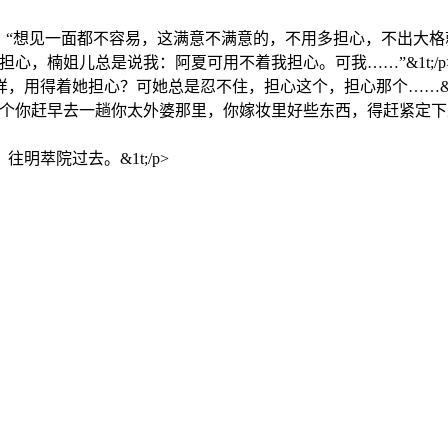
想见一面都不容易，这满意不满意的，不用多担心，不出大格就行。”
心，楠姐儿总是说我：阿夏可用不着我担心。可我……”&1t;/p
用得着她担心？可她总是忍不住，担心这个，担心那个……&1t;
儿个你赶早去一趟你太外婆那里，你嫁妆里好些东西，得赶紧定下
萃院过去。&1t;/p>