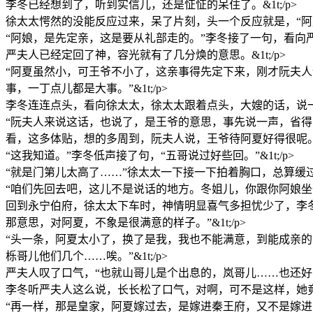
李冬已经想到了，听到实信儿，还是怔怔的呆住了。&1t;/p>
徐太太愕然的没能反应过来，呆了片刻，头一个反应就是，“阿夏才
“阿娘，是先定亲，这是要从礼部走的。”李冬接了一句，看向严夫人
严夫人已经定回了神，容光就有了几分焕的意思。&1t;/p>
“阿夏虽然小，可王爷不小了，这亲事得先定下来，刚才阮夫
事，一丁点儿都是大事。”&1t;/p>
李冬连连点头，看向徐太太，徐太太跟着点头，大嫂的话，说一句她
“阮夫人来说这话，也说了，是王爷的意思，事先说一声，省得
看，这多体贴，想的多周到，阮夫人说，王爷待阿夏好得很呢。”&1
“这我知道。”李冬低声接了句，“五哥说过好些回。”&1t;/p>
“就是门第儿太高了……”徐太太一下接一下拍着胸口，总算缓过
“咱们先回去吧，这儿不是说话的地方。冬姐儿，你跟你阿娘坐一
回到永宁伯府，徐太太下车时，神情明显喜气多担忧少了，李
那意思，对阿夏，不象是很满意的样子。”&1t;/p>
“头一条，阿夏太小了，换了是我，我也不能满意，到能成亲
栎哥儿他们几个……唉。”&1t;/p>
严夫人叹了口气，“也就山哥儿是个出息的，岚哥儿……也还好，
李冬听严夫人这么说，长长松了口气，对啊，可不是这样，她竟然没
“再一样，那是皇家，阿夏嫁过去，是嫁进秦王府，又不是嫁进宫