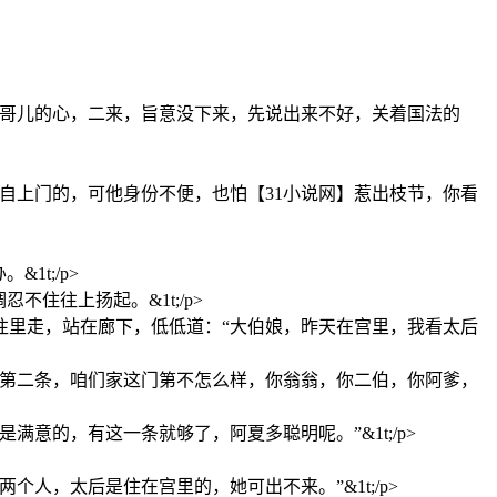
山哥儿的心，二来，旨意没下来，先说出来不好，关着国法的
自上门的，可他身份不便，也怕【31小说网】惹出枝节，你看
t;/p>
住往上扬起。&1t;/p>
往里走，站在廊下，低低道：“大伯娘，昨天在宫里，我看太后
，第二条，咱们家这门第不怎么样，你翁翁，你二伯，你阿爹，
的，有这一条就够了，阿夏多聪明呢。”&1t;/p>
，太后是住在宫里的，她可出不来。”&1t;/p>