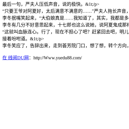
最后一句，严夫人压低声音，说的极快。&1t;/p>
“只要王爷对阿夏好，太后满意不满意的……”严夫人拖长声音，“
李冬抿嘴笑起来，“大伯娘真是……我知道了，其实，我都是多担
李冬有几分不好意思起来，十七郎也这么说她，说阿夏鬼成那样，
“这就叫血脉连心。行了，现在不担心了吧？赶紧回去吧，明
接着吩咐道。&1t;/p>
李冬笑应了，告辞出来，走到荟芳院门口，想了想，转个方向，往明
在 线阅DU网
：http://Www.yuedu88.com/