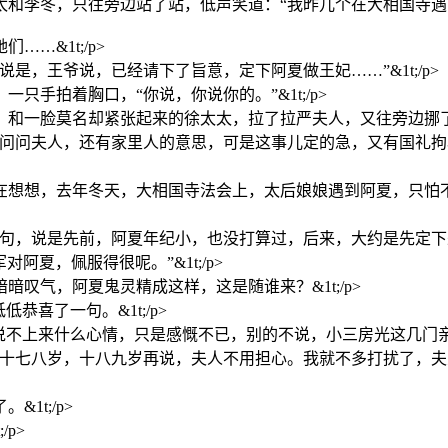
太和李冬，只往旁边站了站，低声笑道：“我昨儿个在大相国寺遇
…&1t;/p>
，王爷说，已经请下了旨意，定下阿夏做王妃……”&1t;/p>
手拍着胸口，“你说，你说你的。”&1t;/p>
一脸莫名却紧张起来的徐太太，拉了拉严夫人，又往旁边挪了挪。&
门问问夫人，还有家里人的意思，可是这事儿定的急，又有国礼
想想，去年冬天，大相国寺法会上，太后娘娘遇到阿夏，只怕不是一
，说是先前，阿夏年纪小，也没打算过，后来，大约是先定下来吧
夏，佩服得很呢。”&1t;/p>
叹气，阿夏鬼灵精成这样，这是随谁来？&1t;/p>
喜了一句。&1t;/p>
不上来什么心情，只是感慨不已，别的不说，小三房光这几门亲事，
，十七八岁，十八九岁再说，夫人不用担心。我就不多打扰了，
1t;/p>
p>