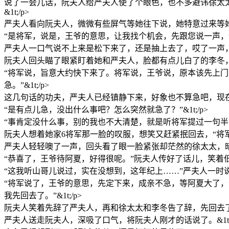
说了一会儿话，阮夫人给严夫人使了个眼色，也不多避讳徐太
&1t;/p>
严夫人看向阮夫人，微微有些屏气等她往下说，她特意过来等她们…
“是将军，说是，王爷的意思，让我找个机会，先跟您说一声，说是
严夫人一口气说不上来是松下来了，还是抽上去了，哎了一声，一只
阮夫人回头瞄了眼紧盯着她和严夫人，脸都有点儿白了的李冬，和
“将军说，旨意大约快下来了。将军说，王爷说，原本该先上
急。”&1t;/p>
这几句话的功夫，严夫人已经镇静下来，好象也不算急吧，现在
“是有点儿急，没出什么事吧？怎么突然就急了？”&1t;/p>
“事肯定没什么事，别的我也不大清楚，就是听将军提过一句半句
阮夫人想着她家6将军那一脸的叹服，想笑又赶紧抿回去，“将军对阿
严夫人轻轻噢了一声，回头看了眼一脸紧张却茫然的徐太太，暗暗
“恭喜了，王爷待阿夏，好得很呢。”阮夫人传好了话儿，笑着低低恭
“这我听山哥儿说过，实在没想到，这年纪上……”严夫人一时说
“将军说了，王爷的意思，先定下来，成亲不急，等阿夏大了
我先回去了。”&1t;/p>
阮夫人笑着先辞了严夫人，再和徐太太和李冬告了辞，先回去了。&
严夫人送走阮夫人，深吸了口气，将阮夫人刚才的话说了。&1t;/