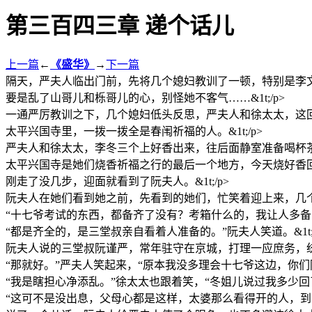
第三百四三章 递个话儿
上一篇
←
《盛华》
→
下一篇
隔天，严夫人临出门前，先将几个媳妇教训了一顿，特别是李
要是乱了山哥儿和栎哥儿的心，别怪她不客气……&1t;/p>
一通严厉教训之下，几个媳妇低头反思，严夫人和徐太太，这回
太平兴国寺里，一拨一拨全是春闱祈福的人。&1t;/p>
严夫人和徐太太，李冬三个上好香出来，往后面静室准备喝杯茶再回
太平兴国寺是她们烧香祈福之行的最后一个地方，今天烧好香回去
刚走了没几步，迎面就看到了阮夫人。&1t;/p>
阮夫人在她们看到她之前，先看到的她们，忙笑着迎上来，几个人一
“十七爷考试的东西，都备齐了没有？考箱什么的，我让人多备了一
“都是齐全的，是三堂叔亲自看着人准备的。”阮夫人笑道。&1t;/
阮夫人说的三堂叔阮谨严，常年驻守在京城，打理一应庶务，统
“那就好。”严夫人笑起来，“原本我没多理会十七爷这边，你们
“我是瞎担心净添乱。”徐太太也跟着笑，“冬姐儿说过我多少回了，
“这可不是没出息，父母心都是这样，太婆那么看得开的人，到今