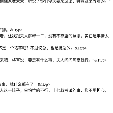
到徐家老太太，听说了你们今天要来这里，特意过来等着的。”
1t;/p>
拘着，让我跟夫人解释一二，没有不尊重的意思，实在是事情太
个巧字吧？不过说急，也是挺急的。&1t;/p>
，将军说，要是有什么事，夫人问问阿夏就行。”&1t;/p>
就什么都有了。&1t;/p>
夫人这一阵子，只怕忙的不行，十七叔考试的事，您不用担心，