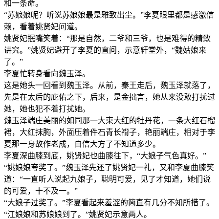
和一条命。
“苏娘娘呢？听说苏娘娘最是雅致出尘。”李夏眼里都是感激信
赖，看着姚贤妃问道。
姚贤妃抿嘴笑着：“那是自然，二爷和三爷，也是难得的精致
讲究。”姚贤妃避开了李夏的直问，示意轩堂外，“魏姑娘来
了。”
李夏忙转身看向魏玉泽。
这是她头一回看到魏玉泽。从前，秦王走后，魏玉泽就落了，
先是在太后的庇佑之下，后来，是金拙言，她从来没敢打扰过
她，她也犯不着打扰她。
魏玉泽端庄美丽的如同那一大束大红的牡丹花，一条大红石榴
裙，大红抹胸，外面压着件石青长褙子，艳丽端庄，相对于李
夏那一身故作老成，自信大方了不知道多少。
李夏深曲膝到底，姚贤妃也曲膝往下，“大娘子气色真好。”
“姚娘娘夸奖了。”魏玉泽先还了姚贤妃一礼，又和李夏曲膝笑
道：“一直听人说起九娘子，聪明可爱，见了才知道，她们说
的可爱，十不及一。”
“大娘子过奖了。”李夏看起来羞涩的简直有几分不知所措了。
“江娘娘和苏娘娘到了。”姚贤妃示意两人。