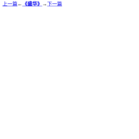
上一篇
←
《盛华》
→
下一篇