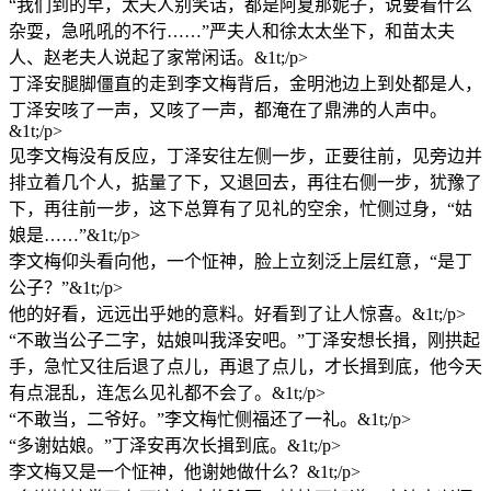
“我们到的早，太夫人别笑话，都是阿夏那妮子，说要看什么
杂耍，急吼吼的不行……”严夫人和徐太太坐下，和苗太夫
人、赵老夫人说起了家常闲话。&1t;/p>
丁泽安腿脚僵直的走到李文梅背后，金明池边上到处都是人，
丁泽安咳了一声，又咳了一声，都淹在了鼎沸的人声中。
&1t;/p>
见李文梅没有反应，丁泽安往左侧一步，正要往前，见旁边并
排立着几个人，掂量了下，又退回去，再往右侧一步，犹豫了
下，再往前一步，这下总算有了见礼的空余，忙侧过身，“姑
娘是……”&1t;/p>
李文梅仰头看向他，一个怔神，脸上立刻泛上层红意，“是丁
公子？”&1t;/p>
他的好看，远远出乎她的意料。好看到了让人惊喜。&1t;/p>
“不敢当公子二字，姑娘叫我泽安吧。”丁泽安想长揖，刚拱起
手，急忙又往后退了点儿，再退了点儿，才长揖到底，他今天
有点混乱，连怎么见礼都不会了。&1t;/p>
“不敢当，二爷好。”李文梅忙侧福还了一礼。&1t;/p>
“多谢姑娘。”丁泽安再次长揖到底。&1t;/p>
李文梅又是一个怔神，他谢她做什么？&1t;/p>