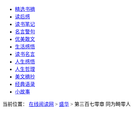
精选书摘
读后感
读书笔记
名言警句
优美散文
生活感悟
读书名言
人生感悟
人生哲理
美文摘抄
经典语录
小故事
当前位置：
在线阅读网
>
盛华
> 第三百七零章 同为畸零人