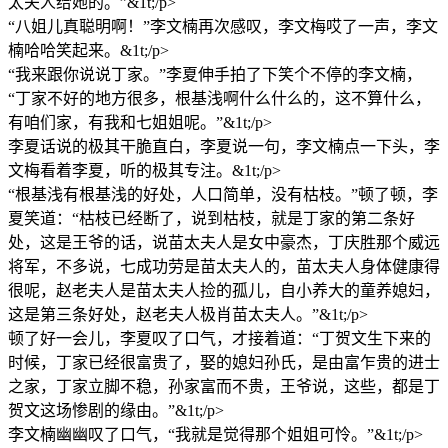
太夫人给她的。”&1t;/p>
“八姐儿真聪明啊！”李文楠再次感叹，李文梅哎了一声，李文
楠哈哈笑起来。&1t;/p>
“我来跟你说说丁家。”李夏伸手拍了下笑个不停的李文楠，
“丁家不好的地方很多，根基浅啊什么什么的，这不算什么，
有咱们家，有我和七姐姐呢。”&1t;/p>
李夏话说的极其干脆直白，李夏说一句，李文楠点一下头，李
文梅看着李夏，听的极其专注。&1t;/p>
“根基浅有根基浅的好处，人口简单，没有枯枝。”顿了顿，李
夏笑道：“枯枝已经断了，说到枯枝，就是丁家的第二条好
处，这是王爷的话，说苗太夫人是女中豪杰，丁庆胜那个威远
将军，不多说，七成功劳是苗太夫人的，苗太夫人身体健康得
很呢，赵老夫人是苗太夫人捡的孤儿，自小养大的童养媳妇，
这是第三条好处，赵老夫人极肖苗太夫人。”&1t;/p>
顿了好一会儿，李夏叹了口气，才接着道：“丁贺文生下来的
时候，丁家已经很富贵了，娶的媳妇孙氏，是由富乍贵的进士
之家，丁家立脚不稳，孙家富而不贵，王爷说，这些，都是丁
贺文这场惨剧的缘由。”&1t;/p>
李文楠幽幽叹了口气，“我就是觉得那个姐姐可怜。”&1t;/p>