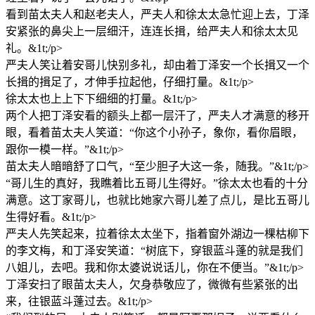
看到苗太夫人和赵老夫人，严夫人和徐太太急忙迎上去，丁泽
安紧张的鼻尖上一层细汗，连连长揖，给严夫人和徐太太见
礼。&1t;/p>
严夫人笑让着安哥儿快别多礼，却由着丁泽安一个长揖又一个
长揖的揖足了，才伸手拉起他，仔细打量。&1t;/p>
徐太太也上上下下细细的打量。&1t;/p>
两个人把丁泽安看的额头上都一层汗了，严夫人才满意的移开
眼，看着苗太夫人笑道：“你这个小孙子，象你，看你眉眼，
跟你一模一样。”&1t;/p>
苗太夫人暗暗舒了口气，“至少胆子大这一条，随我。”&1t;/p>
“哥儿生的真好，我瞧着比五哥儿生得好。”徐太太也看的十分
满意。这丁家哥儿，也就比她家六哥儿差了点儿，是比五哥儿
生得好看。&1t;/p>
严夫人先笑起来，拉着徐太太坐下，指着窗外湖边一棵枯柳下
的李文梅，和丁泽安笑道：“树底下，穿银蓝斗蓬的就是我们
八姐儿，去吧。我和你太婆说说话儿，你在不便当。”&1t;/p>
丁泽安扫了眼苗太夫人，欠身恭敬应了，微微有些紧张的出
来，往银蓝斗蓬过去。&1t;/p>