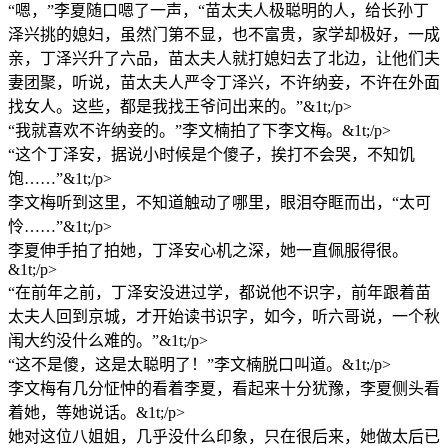
“嗯，”李夏随口嗯了一声，“苗太夫人极聪明的人，给长孙丁
泽兴挑的媳妇，虽然门第不显，也不富贵，家学却极好，一成
亲，丁泽兴升了六品，苗太夫人就打媳妇去了北边，让他们夫
妻团聚，听说，苗太夫人严令丁泽兴，不许纳妾，不许在外面
找女人。这些，都是我找王爷问出来的。”&1t;/p>
“我就喜欢不许纳妾的。”李文楠拍了下李文梅。&1t;/p>
“这个丁泽安，据说小时候是个傻子，挨打不会哭，不知饥
饱……”&1t;/p>
李文梅听到这里，不知道触动了哪里，眼泪夺眶而出，“太可
怜……”&1t;/p>
李夏伸手拍了拍她，丁泽安心机之深，她一直佩服得很。
&1t;/p>
“在前年之前，丁泽安没进过学，都说他不识字，前年跟着苗
太夫人回到京城，才开始读书识字，如今，听六哥说，一个秋
闱大约没什么难的。”&1t;/p>
“这不是傻，这是太聪明了！”李文楠脱口叫道。&1t;/p>
李文梅有几分怔忡的看着李夏，看起来十分犹豫，李夏侧头看
着她，等她说话。&1t;/p>
她对这位八姐姐，几乎没什么印象，只在很后来，她做太后已