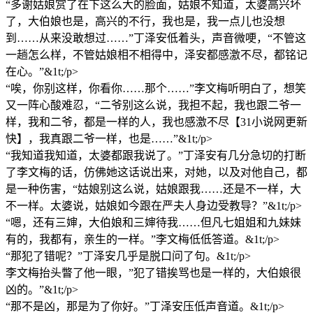
“多谢姑娘赏了在下这么大的脸面，姑娘不知道，太婆高兴坏
了，大伯娘也是，高兴的不行，我也是，我一点儿也没想
到……从来没敢想过……”丁泽安低着头，声音微哽，“不管这
一趟怎么样，不管姑娘相不相得中，泽安都感激不尽，都铭记
在心。”&1t;/p>
“唉，你别这样，你看你……那个……”李文梅听明白了，想笑
又一阵心酸难忍，“二爷别这么说，我担不起，我也跟二爷一
样，我和二爷，都是一样的人，我也感激不尽【31小说网更新
快】，我真跟二爷一样，也是……”&1t;/p>
“我知道我知道，太婆都跟我说了。”丁泽安有几分急切的打断
了李文梅的话，仿佛她这话说出来，对她，以及对他自己，都
是一种伤害，“姑娘别这么说，姑娘跟我……还是不一样，大
不一样。太婆说，姑娘如今跟在严夫人身边受教导？”&1t;/p>
“嗯，还有三婶，大伯娘和三婶待我……但凡七姐姐和九妹妹
有的，我都有，亲生的一样。”李文梅低低答道。&1t;/p>
“那犯了错呢？”丁泽安几乎是脱口问了句。&1t;/p>
李文梅抬头瞥了他一眼，”犯了错挨骂也是一样的，大伯娘很
凶的。”&1t;/p>
“那不是凶，那是为了你好。”丁泽安压低声音道。&1t;/p>