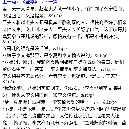
上一篇
←
《盛华》
→
下一篇
第二天一大清早，赵老夫人就一辆小车，悄悄到了永宁伯府，
即是回话，又是提亲。&1t;/p>
严夫人和赵老夫人都是极其干脆利落的人，很快商量好了相亲
这件大事，送走赵老夫人，严夫人长长舒了口气，这丁家哥儿
真要象五哥儿说的那样，哪怕只有一半，都是难得的好亲。
&1t;/p>
五哥儿的眼光是没话说。&1t;/p>
八娘子李文梅那里，是李夏和李文楠去说的。&1t;/p>
“八姐姐，刚刚，我和阿夏听阿娘和三婶在说你的亲事，她们
给你看中了一门亲事。”李文楠坐到李文梅身边。&1t;/p>
李文梅并不怎么意外，看着李夏，迟疑道：“是……丁家？”
&1t;/p>
“我就说吧，八姐姐可聪明了，你看看。”李夏坐到李文梅另一
边，伸头从李文梅面前，和李文楠道。&1t;/p>
“哈！真是噢！就我笨！”李文楠夸奖的哈了一声。&1t;/p>
“不是，不是聪明，是……”李文梅欠身从炕边小柜子里拿出那
只镯子，“这么贵重的东西，大伯娘让都没让，赵老夫人还
说，”顿了顿，李文梅有几分不好意思，“是她归家的时候，苗