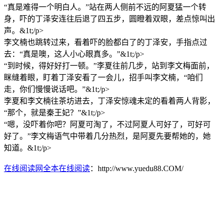
“真是难得一个明白人。”站在两人侧前不远的阿夏猛一个转
身，吓的丁泽安连往后退了四五步，圆瞪着双眼，差点惊叫出
声。&1t;/p>
李文楠也跳转过来，看着吓的脸都白了的丁泽安，手指点过
去：“真是噢，这人小心眼真多。”&1t;/p>
“到时候，得好好打一顿。”李夏往前几步，站到李文梅面前，
眯缝着眼，盯着丁泽安看了一会儿，招手叫李文楠，“咱们
走，你们慢慢说话吧。”&1t;/p>
李夏和李文楠往茶坊进去，丁泽安惊魂未定的看着两人背影，
“那个，就是秦王妃？”&1t;/p>
“嗯，没吓着你吧？阿夏可淘了，不过阿夏人可好了，可好可
好了。”李文梅语气中带着几分热烈，是阿夏先要帮她的，她
知道。&1t;/p>
在线阅读网全本在线阅读
：http://www.yuedu88.COM/