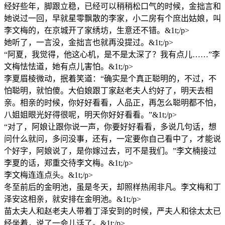
经好些年，脚跟立稳，已经可以稍稍松口气的时候，金拙言和
她说过一回，早就星零飘散的李家，小二房有个庶出姑娘，叫
李文梅的，在京城开了家绣坊，生意还不错。&1t;/p>
她听了，一言没，金拙言也就再没提过。&1t;/p>
“阿夏，我觉得，他这心机，是不是太深了？我有点儿……”李
文梅怯怯道，她有点儿害怕。&1t;/p>
李夏眉棱微动，抿着笑道：“确实是个真正聪明的，不过，不
怕聪明，就怕傻。大伯娘跟丁家赵老夫人约好了，明天去相
亲。相亲的时候，你好好看看，人品正，再怎么聪明都不怕，
八姐姐眼光好得很呢，明天你好好看看。”&1t;/p>
“对了，阿娘让跟你说一声，你要好好看看，多说几句话，想
问什么就问，多问没事，还有，一定要你自己看中了，才能说
个好字，阿娘说了，是你嫁过去，可不是我们。”李文楠接过
李夏的话，郑重交待李文梅。&1t;/p>
李文梅连连点头。&1t;/p>
冬至前后的金明池，虽是冬天，却照样热闹非凡。李文梅和丁
泽安这相亲，就安排在金明池。&1t;/p>
苗太夫人和赵老夫人带着丁泽安到的时候，严夫人和徐太太已
经坐着，说了一会儿话了。&1t;/p>