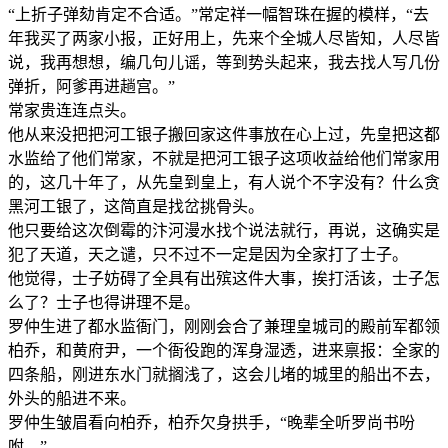
“上折子弹劾肯定不合适。”常定祥一幅智珠在握的模样，“去
年我买了两家小报，正好用上，先来个全城人尽皆知，人尽皆
说，我再想想，编几句儿谣，等到势头起来，我去找人写几份
弹折，阿爹再进趟宫。”
常家贵连连点头。
他从来没把把河工银子搬回家这件事放在心上过，先皇把这都
水监给了他们常家，不就是把河工银子这项收益给他们常家用
的，这几十年了，从先皇到皇上，有人说个不字没有？什么贪
黑河工银了，这简直是找岔挑骨头。
他只要给这次倒霉的汴河漫水找个说法就行，再说，这确实是
犯了天道，天之谴，只不过不一定是因为全家打了士子。
他觉得，士子妨碍了全具有出殡这件大事，挨打活该，士子怎
么了？士子也得讲理不是。
罗仲生进了都水监衙门，刚刚会合了兼理皇城司的殿前军都领
柏乔，和黄府尹，一个衙役跑的浑身湿透，进来禀报：全家的
四条船，刚进东水门就搁浅了，这会儿堵的城里的船出不去，
外头的船进不来。
罗仲生皱眉看向柏乔，柏乔欠身拱手，“晚辈全听罗尚书吩
咐。”