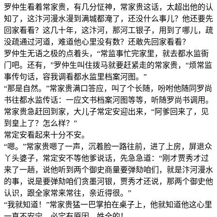
罗仲生看着常家贵，有几分怔神，常家贵这话，太超出他的认
知了，这汴河漫水漫到满城都淹了，还没什么事儿？他还要先
回家看看？这几十年，这汴河，那河工银子，用到了哪儿，疏
没疏通过河道，难道他心里没有数？还敢先回家看看？
罗仲生无语之极的点着头，“常监事忙完家里，就去都水监衙
门吧。还有，”罗仲生叫住拨马就要赶紧走的常家贵，“烦常监
事传句话，容我调看都水监里档案河图。”
“那是自然。”常家贵满口答应，叫了个长随，吩咐他随同罗尚
书往都水监传话：一应文书档案河图等等，听随罗尚书调用。
常家贵急赶回到家，大儿子常定安迎出来，“阿爹回来了，见
到皇上了？怎么样？”
常定安看起来十分不安。
“嗯。”常家贵嗯了一声，沉着脸一路往前，进了上房，屏退众
丫头婆子，常定安不等他爹说话，先急急道：“刚才贾秀才过
来了一趟，说他听到两个御史商量要弹劾咱们，就是汴河漫水
的事，说是要弹劾咱们贪墨河银，贾秀才还说，那两个御史他
认识，跟全家常来常往，亲近得很。”
“我就知道！”常家贵猛一巴掌拍在桌子上，他就知道他这心里
一直不安宁，必定有原因，姓全的！