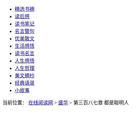
精选书摘
读后感
读书笔记
名言警句
优美散文
生活感悟
读书名言
人生感悟
人生哲理
美文摘抄
经典语录
小故事
当前位置：
在线阅读网
>
盛华
> 第三百八七章 都是聪明人