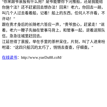
“你来跟爷禀报有什么用？是爷能替你下河推船，还是我能给
你施个法？还不赶紧回去想办法！回来！老六，你回去一趟，
叫几个人过去看着船，记着！船上的东西，任何人不许看，不
许动！”
跟在贵才身后的长随老六答应一声，“贵爷放心，赶紧走！”说
着，老六一鞭子先抽在管事马背上，和管事一起，逆着送殡队
伍，急急往城里赶回去。
江延世得了禀报，举在手里的茶杯呆住，片刻，叫了人进来吩
咐道：“这四只船沉的太巧了，悄悄去查查，仔细查。”
在线读书
：http://www.yueDu88.coM/