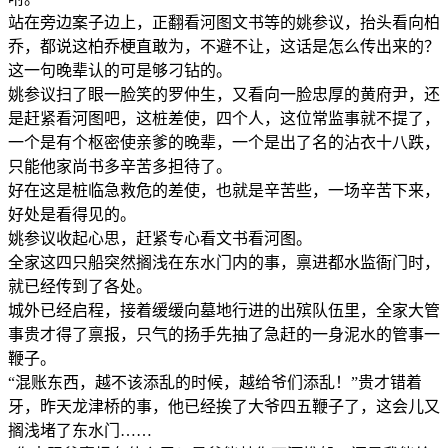
站在旁边案子边上，正翻看河图文书等的姚参议，抬头看向柏
乔，都说这柏乔梗直敢为，不避不让，这话是怎么传出来的？
这一句晚辈认的可是够刁钻的。
姚参议扫了眼一脸笑的罗仲生，又看向一脸忠厚的黄府尹，还
是赶紧看河图吧，这桩差使，四个人，这位常监事就不提了，
一个是有个枢密使亲爹的晚辈，一个是出了名的沾衣十八跌，
只能他家尚书多辛苦多担待了。
好在这是桩临急救危的差使，也就是辛苦些，一场辛苦下来，
好处是看得见的。
姚参议收起心思，赶紧专心看文书看河图。
全家这四只船突然搁浅在东水门内的事，禀进都水监衙门时，
就已经传到了各处。
城外已经启程，接着缓缓向墓地行进的出殡队伍里，全家大管
事贵才得了禀报，只气的扬手先抽了急赶的一身泥水的管事一
鞭子。
“混账东西，越不该添乱的时候，越给爷们添乱！”贵才错着
牙，昨天龙津桥的事，他已经挨了大爷四五鞭子了，这会儿又
搁浅堵了东水门……