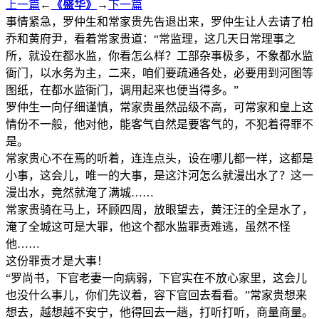
上一篇
←
《盛华》
→
下一篇
事情紧急，罗仲生和常家贵先告退出来，罗仲生让人去请了柏
乔和黄府尹，看着常家贵道：“常监理，这几天日常理事之
所，就设在都水监，你看怎么样？工部杂事极多，不象都水监
衙门，以水务为主，二来，咱们要疏通各处，必要用到河图等
图纸，在都水监衙门，调用起来也便当得多。”
罗仲生一向仔细谨慎，常家贵虽然品级不高，可常家和皇上这
情份不一般，他对他，能客气自然是要客气的，不犯着得罪不
是。
常家贵心不在焉的听着，连连点头，设在哪儿都一样，这都是
小事，这会儿，唯一的大事，是这汴河怎么就漫出水了？这一
漫出水，竟然就淹了满城……
常家贵骑在马上，环顾四周，放眼望去，黄汪汪的全是水了，
淹了全城这可是大罪，他这个都水监罪责难逃，虽然不怪
他……
这份罪责才是大事！
“罗尚书，下官老妻一向病弱，下官实在不放心家里，这会儿
也没什么事儿，你们先议着，容下官回去看看。”常家贵想来
想去，越想越不安宁，他得回去一趟，打听打听，商量商量。