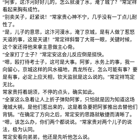
“阿爹，这汴河好好儿的，怎么就漫了水，淹了城了？”常定祥
看起来胸有成竹。
“别卖关子，赶紧说！”常家贵心神不宁，几乎没有一丁点儿耐
性了。
“是，儿子的意思，这汴河漫水，淹了京城，是有人做了惹怒
天道的事，这是天谴！”常定祥斜瞥了大哥一眼，关键时候，
这个家还得他来拿主意做主心骨。
“全家打了士子？”常定安这会儿反应倒是挺快。
“嗯，殴打待考士子，这可是大事。阿爹，水务上的事，我一
向留心，京城这样的风水福地，真龙所在，怎么可能有事？要
是有事，必定上应天相，钦天监就是这么说的。”常定祥笃定
无比。
常家贵捋着胡须，不停的点头，确实如此。
“全家这么急着让人上折子弹劾阿爹，只怕就是因为知道这场
淹城大祸，是他们惹出来的，这是着急要把阿爹推出去替他们
背锅。”在确定了方向之后，常定安的思路就敏捷而清晰了。
“嗯，该怎么办，你们两个都说说。”常家贵对两个儿子的说
法，极为认同。
常定安看向弟弟，他还是先听他怎么说。