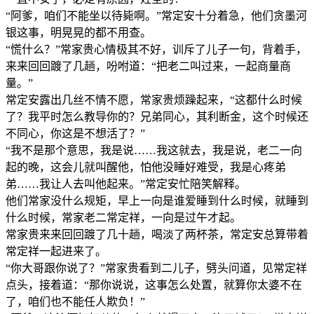
“阿爹，咱们不能坐以待毙啊。”常定安十分着急，他们贪墨河
银这事，明晃晃的都不用查。
“慌什么？”常家贵心情极其不好，训斥了儿子一句，背着手，
来来回回踱了几趟，吩咐道：“把老二叫过来，一起商量商
量。”
常定安露出几丝不情不愿，常家贵烦躁起来，“这都什么时候
了？我平时怎么教导你的？兄弟同心，其利断金，这个时候还
不同心，你这是不想活了？”
“我不是那个意思，我是说……我这就去，我是说，老二一向
起的晚，这会儿就叫醒他，怕他没睡好难受，我是心疼弟
弟……我让人去叫他起来。”常定安忙陪笑解释。
他们常家没什么规矩，早上一向是谁爱睡到什么时候，就睡到
什么时候，常家老二常定祥，一向是过午才起。
常家贵来来回回踱了几十趟，喝淡了两杯茶，常定安总算带着
常定祥一起进来了。
“你大哥跟你说了？”常家贵看到二儿子，劈头问道，见常定祥
点头，接着道：“那你说说，这事怎么处置，就算你太婆不在
了，咱们也不能任人欺负！”