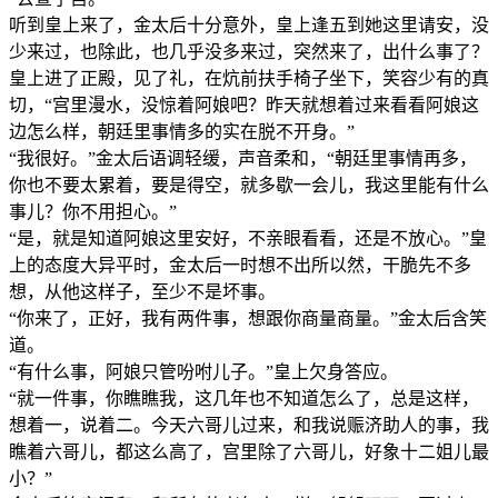
听到皇上来了，金太后十分意外，皇上逢五到她这里请安，没
少来过，也除此，也几乎没多来过，突然来了，出什么事了？
皇上进了正殿，见了礼，在炕前扶手椅子坐下，笑容少有的真
切，“宫里漫水，没惊着阿娘吧？昨天就想着过来看看阿娘这
边怎么样，朝廷里事情多的实在脱不开身。”
“我很好。”金太后语调轻缓，声音柔和，“朝廷里事情再多，
你也不要太累着，要是得空，就多歇一会儿，我这里能有什么
事儿？你不用担心。”
“是，就是知道阿娘这里安好，不亲眼看看，还是不放心。”皇
上的态度大异平时，金太后一时想不出所以然，干脆先不多
想，从他这样子，至少不是坏事。
“你来了，正好，我有两件事，想跟你商量商量。”金太后含笑
道。
“有什么事，阿娘只管吩咐儿子。”皇上欠身答应。
“就一件事，你瞧瞧我，这几年也不知道怎么了，总是这样，
想着一，说着二。今天六哥儿过来，和我说赈济助人的事，我
瞧着六哥儿，都这么高了，宫里除了六哥儿，好象十二姐儿最
小？”