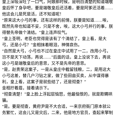
皇上深吸深吐了一口气，阿娘那时候，是明白清楚的知道端敬
皇后怀了身孕吧，要是端敬皇后还活着，要是阿爹还活着……
他这会儿是死是活，还不知道呢！
“原来这大小弓的事，还有这样的前情，朕要是知道……唉，
既然先帝也知道不妥，只是不舍，唉，这大小弓并行的事，朕
得替先帝做个清结。”皇上连声叹气。
“皇上圣明，老臣也觉得是该有了个清结了，皇上看，是大
弓，还是小弓？”金相抹着眼泪，神情哀伤。
“自然是大弓，小弓也不过在皇庄中试用了一二，改用小弓，
岂不是天下动荡，再说……”后面的话，皇上没说下去，再说
这小弓是端敬皇后的意思，又不是先帝的意思。
“是，赵贵荣这案子，一是从皇庄中截留钱粮，二，是用这大
小弓这差，替几户刁钻之家，做了些田亩买卖，从中谋得暴
利，皇上看，这案子是就些结了，还是彻查？”
金相拧着眉，接着请示下。
“彻查清楚！”皇上脸上浮起层恼怒，他最恼恨的，就是欺瞒哄
骗。
“是。要是彻查，黄府尹是不大合适，一来京府衙门原本就公
务繁忙，这会儿又是灾后，二来，他是地方官员，查起来擎制