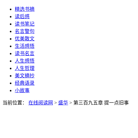
精选书摘
读后感
读书笔记
名言警句
优美散文
生活感悟
读书名言
人生感悟
人生哲理
美文摘抄
经典语录
小故事
当前位置：
在线阅读网
>
盛华
> 第三百九五章 提一点旧事