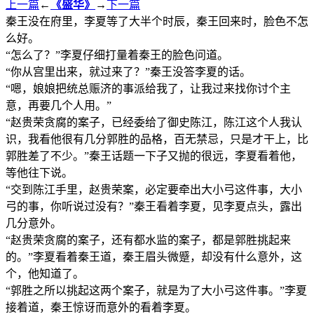
上一篇
←
《盛华》
→
下一篇
秦王没在府里，李夏等了大半个时辰，秦王回来时，脸色不怎
么好。
“怎么了？”李夏仔细打量着秦王的脸色问道。
“你从宫里出来，就过来了？”秦王没答李夏的话。
“嗯，娘娘把统总赈济的事派给我了，让我过来找你讨个主
意，再要几个人用。”
“赵贵荣贪腐的案子，已经委给了御史陈江，陈江这个人我认
识，我看他很有几分郭胜的品格，百无禁忌，只是才干上，比
郭胜差了不少。”秦王话题一下子又抛的很远，李夏看着他，
等他往下说。
“交到陈江手里，赵贵荣案，必定要牵出大小弓这件事，大小
弓的事，你听说过没有？”秦王看着李夏，见李夏点头，露出
几分意外。
“赵贵荣贪腐的案子，还有都水监的案子，都是郭胜挑起来
的。”李夏看着秦王道，秦王眉头微蹙，却没有什么意外，这
个，他知道了。
“郭胜之所以挑起这两个案子，就是为了大小弓这件事。”李夏
接着道，秦王惊讶而意外的看着李夏。