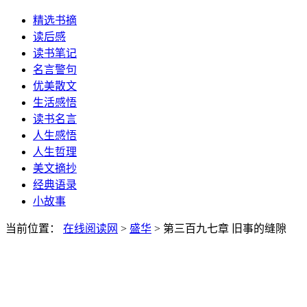
精选书摘
读后感
读书笔记
名言警句
优美散文
生活感悟
读书名言
人生感悟
人生哲理
美文摘抄
经典语录
小故事
当前位置：
在线阅读网
>
盛华
> 第三百九七章 旧事的缝隙