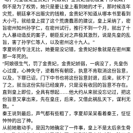
倒不是为了权势，她只是要让皇上看到她的才干，那时候连年
灾荒，朝廷拿不出赈灾的钱粮，金贵妃不知道从哪本书里看到
大小弓，就给皇上提了这个荒唐蠢恶的建议，皇上采纳了，密
旨密州知州孙学仁，在密州试行，推行不到一个月，就出了十
九人暴动造反的案子，朝臣反对之声极其激烈，说是先皇的乱
旨，害了孙学仁等人，以及密州这十九人。”
李夏听的专注无比，她要是没记错，金贵妃好象就是在密州案
那一年死的。
“阿娘很生气，罚了金贵妃，金贵妃娇弱，一病没了，先皇伤
心过度，心神失守，逆着所有朝臣，执意不肯取消这份旨意，
以及，下罪已诏，门下中书也将这份旨意封退，后来，就不了
了之，就当这份实际已经废弃，只是没有收回的旨意不存在。
直到皇上即位，全具有想起……他大约从来就没忘记过，把这
份旨意又拿出来，先在皇庄，后来，又借此祸乱天下，谋利无
数。”
秦王说到最后，声气都有些粗了，李夏却呆呆看着秦王，怔怔
忡忡的出了神。
从前她敢动手，是因为她确定了一件事，皇上不是太后亲生骨