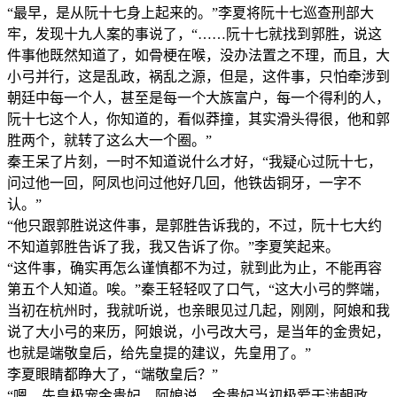
“最早，是从阮十七身上起来的。”李夏将阮十七巡查刑部大
牢，发现十九人案的事说了，“……阮十七就找到郭胜，说这
件事他既然知道了，如骨梗在喉，没办法置之不理，而且，大
小弓并行，这是乱政，祸乱之源，但是，这件事，只怕牵涉到
朝廷中每一个人，甚至是每一个大族富户，每一个得利的人，
阮十七这个人，你知道的，看似莽撞，其实滑头得很，他和郭
胜两个，就转了这么大一个圈。”
秦王呆了片刻，一时不知道说什么才好，“我疑心过阮十七，
问过他一回，阿凤也问过他好几回，他铁齿铜牙，一字不
认。”
“他只跟郭胜说这件事，是郭胜告诉我的，不过，阮十七大约
不知道郭胜告诉了我，我又告诉了你。”李夏笑起来。
“这件事，确实再怎么谨慎都不为过，就到此为止，不能再容
第五个人知道。唉。”秦王轻轻叹了口气，“这大小弓的弊端，
当初在杭州时，我就听说，也亲眼见过几起，刚刚，阿娘和我
说了大小弓的来历，阿娘说，小弓改大弓，是当年的金贵妃，
也就是端敬皇后，给先皇提的建议，先皇用了。”
李夏眼睛都睁大了，“端敬皇后？”
“嗯，先皇极宠金贵妃，阿娘说，金贵妃当初极爱干涉朝政，