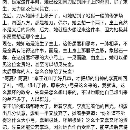
肉，确定这件事时，她已经如同刀贴到脖子上的鸡鸭，除了求
生，无力顾及任何其它……
之后，刀从她脖子上移开了，可她站到了地狱一般的修罗场
上，四面八方，都是枪刀，偶尔，她会想一个两下，皇上竟然
不是太后的骨肉，后为，她就极少想起来这件事，因为她极其
不愿意想起那个皇上。
现在，她知道是谁生了皇上，这份愚蠢和恶毒，一脉相承，不
是全具有记得这件事，而是，皇上身上那股子血脉，象磁石一
样，在这份蠢坏恶的大小弓上，一见而融，由皇上，她可以想
见这位金贵妃，甚至可以想见先皇。
太后那样的人，怎么会嫁给了先皇？
“阿夏？阿夏！”秦王连叫了好几声，才把想的出神的李夏叫回
了神，“啊，想出了神，原来大小弓是这么来的，我就说，这
么蠢坏的政令，先皇是怎么想出来的，不过也跟他自己想出来
的差不多了，人以群分。”
秦王听的眼睛都睁大了，瞪着李夏，李夏迎着他的目光，想露
出几分怯意，露到一半又放弃了，摊着手笑道：“你难道不觉
得这什么大小弓，蠢到极处，坏到极处？这么个又蠢又坏的贵
妃，先皇还能爱若掌珠，因为她自作自受死了，能空虚后宫将