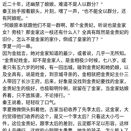
近二十年，还幽禁了娘娘，难道不是人以群分？”
秦王抬手按着额头，片刻，嘿了一声，“也不能全以群分，还
有阿娘呢。”
“阿娘原本就跟他们不是一群啊，那个金贵妃，听说也是金家
女？旁枝？那金家这一枝还有什么人？全具有既然是金贵妃的
旧仆，怎么不是金家的家仆，倒成了皇家的了？”
李夏一问一串。
因为金拙言，她对金家知道的最少，或者说，几乎一无所知。
“金贵妃姓金，却不是金家人，是金相极少时候，七八岁，或
者只有五六岁的时候，有一回出城，碰到金贵妃和她奶娘，以
及全具有，说是姓金，到京城寻亲的，金相就把金贵妃主仆三
人带回了长沙王府，后来，好象是没找到金贵妃要找的金家，
金贵妃生的极好，也极聪明伶俐，就留在了金家，当金家姑娘
养着，只不放族谱，不论排行。”
秦王说着，轻轻叹了口气。
李夏微微侧头斜着他，古家当初收养了先李太后，这金家，大
约觉得他们收养的这个，是又一个李太后？只看这大小弓一
件，这位金贵妃，跟李太后的差别，云泥都不足以形容，这样
的人品德行，这样的小聪明大愚蠢，她生的孩子，怎么能入了