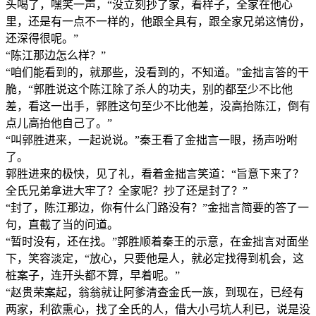
头喝了，嘿笑一声，“没立刻抄了家，看样子，全家在他心
里，还是有一点不一样的，他跟全具有，跟全家兄弟这情份，
还深得很呢。”
“陈江那边怎么样？”
“咱们能看到的，就那些，没看到的，不知道。”金拙言答的干
脆，“郭胜说这个陈江除了杀人的功夫，别的都至少不比他
差，看这一出手，郭胜这句至少不比他差，没高抬陈江，倒有
点儿高抬他自己了。”
“叫郭胜进来，一起说说。”秦王看了金拙言一眼，扬声吩咐
了。
郭胜进来的极快，见了礼，看着金拙言笑道：“旨意下来了？
全氏兄弟拿进大牢了？全家呢？抄了还是封了？”
“封了，陈江那边，你有什么门路没有？”金拙言简要的答了一
句，直截了当的问道。
“暂时没有，还在找。”郭胜顺着秦王的示意，在金拙言对面坐
下，笑容淡定，“放心，只要他是人，就必定找得到机会，这
桩案子，连开头都不算，早着呢。”
“赵贵荣案起，翁翁就让阿爹清查金氏一族，到现在，已经有
两家，利欲熏心，找了全氏的人，借大小弓坑人利已，说是没