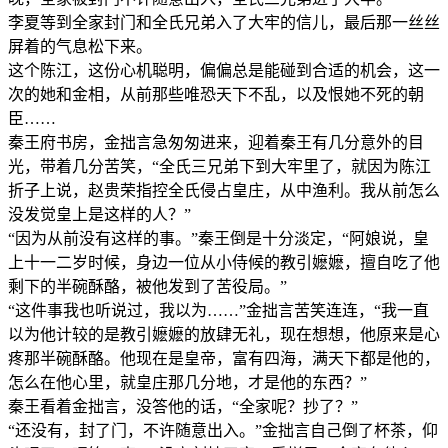
李夏等到全家封门和全氏兄弟入了大牢的信儿，最后那一丝丝
屏着的气息松下来。
这个陈江，这份心机聪明，偏偏总是能碰到合适的机会，这一
次的她和金相，从前那些唯恐天下不乱，以及恨她不死的朝
臣……
秦王府书房，金拙言急匆匆进来，迎着秦王有几分意外的目
光，带着几分苦笑，“全氏三兄弟下到大牢里了，就因为陈江
折子上说，赵贵荣指控全氏侵占皇庄，从中渔利。我从前怎么
没发觉皇上是这样的人？”
“因为从前没有这样的事。”秦王倒是十分淡定，“阿娘说，皇
上十一二岁时候，身边一位从小侍候的教引嬷嬷，擅自吃了他
剩下的半碗酥酪，被他发到了苦役局。”
“这件事我也听说过，我以为……”金拙言苦笑连连，“我一直
以为他计较的是教引嬷嬷的放肆无礼，现在想想，他原来是心
疼那半碗酥酪。他现在是皇帝，富有四海，满天下都是他的，
怎么在他心里，就皇庄那几分地，才是他的东西？”
秦王看着金拙言，没答他的话，“全家呢？抄了？”
“还没有，封了门，不许随意出入。”金拙言自己倒了杯茶，仰