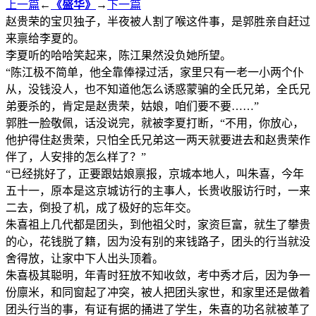
上一篇
←
《盛华》
→
下一篇
赵贵荣的宝贝独子，半夜被人割了喉这件事，是郭胜亲自赶过
来禀给李夏的。
李夏听的哈哈笑起来，陈江果然没负她所望。
“陈江极不简单，他全靠俸禄过活，家里只有一老一小两个仆
从，没钱没人，也不知道他怎么诱惑蒙骗的全氏兄弟，全氏兄
弟要杀的，肯定是赵贵荣，姑娘，咱们要不要……”
郭胜一脸敬佩，话没说完，就被李夏打断，“不用，你放心，
他护得住赵贵荣，只怕全氏兄弟这一两天就要进去和赵贵荣作
伴了，人安排的怎么样了？”
“已经挑好了，正要跟姑娘禀报，京城本地人，叫朱喜，今年
五十一，原本是这京城访行的主事人，长贵收服访行时，一来
二去，倒投了机，成了极好的忘年交。
朱喜祖上几代都是团头，到他祖父时，家资巨富，就生了攀贵
的心，花钱脱了籍，因为没有别的来钱路子，团头的行当就没
舍得放，让家中下人出头顶着。
朱喜极其聪明，年青时狂放不知收敛，考中秀才后，因为争一
份廪米，和同窗起了冲突，被人把团头家世，和家里还是做着
团头行当的事，有证有据的捅进了学生，朱喜的功名就被革了