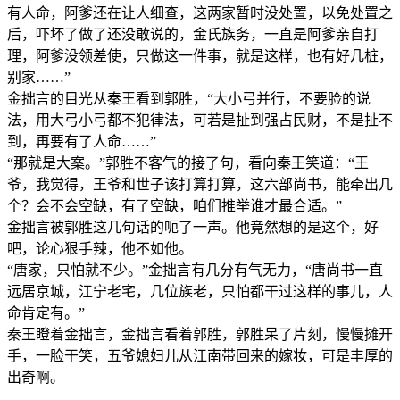
有人命，阿爹还在让人细查，这两家暂时没处置，以免处置之
后，吓坏了做了还没敢说的，金氏族务，一直是阿爹亲自打
理，阿爹没领差使，只做这一件事，就是这样，也有好几桩，
别家……”
金拙言的目光从秦王看到郭胜，“大小弓并行，不要脸的说
法，用大弓小弓都不犯律法，可若是扯到强占民财，不是扯不
到，再要有了人命……”
“那就是大案。”郭胜不客气的接了句，看向秦王笑道：“王
爷，我觉得，王爷和世子该打算打算，这六部尚书，能牵出几
个？会不会空缺，有了空缺，咱们推举谁才最合适。”
金拙言被郭胜这几句话的呃了一声。他竟然想的是这个，好
吧，论心狠手辣，他不如他。
“唐家，只怕就不少。”金拙言有几分有气无力，“唐尚书一直
远居京城，江宁老宅，几位族老，只怕都干过这样的事儿，人
命肯定有。”
秦王瞪着金拙言，金拙言看着郭胜，郭胜呆了片刻，慢慢摊开
手，一脸干笑，五爷媳妇儿从江南带回来的嫁妆，可是丰厚的
出奇啊。