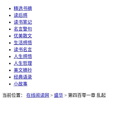
精选书摘
读后感
读书笔记
名言警句
优美散文
生活感悟
读书名言
人生感悟
人生哲理
美文摘抄
经典语录
小故事
当前位置：
在线阅读网
>
盛华
> 第四百零一章 乱起