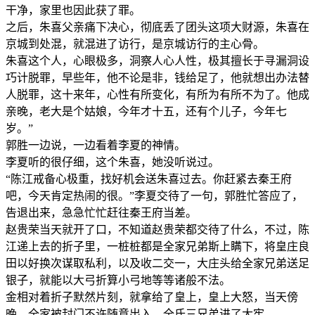
干净，家里也因此获了罪。
之后，朱喜父亲痛下决心，彻底丢了团头这项大财源，朱喜在
京城到处混，就混进了访行，是京城访行的主心骨。
朱喜这个人，心眼极多，洞察人心人性，极其擅长于寻漏洞设
巧计脱罪，早些年，他不论是非，钱给足了，他就想出办法替
人脱罪，这十来年，心性有所变化，有所为有所不为了。他成
亲晚，老大是个姑娘，今年才十五，还有个儿子，今年七
岁。”
郭胜一边说，一边看着李夏的神情。
李夏听的很仔细，这个朱喜，她没听说过。
“陈江戒备心极重，找好机会送朱喜过去。你赶紧去秦王府
吧，今天肯定热闹的很。”李夏交待了一句，郭胜忙答应了，
告退出来，急急忙忙赶往秦王府当差。
赵贵荣当天就开了口，不知道赵贵荣都交待了什么，不过，陈
江递上去的折子里，一桩桩都是全家兄弟斯上瞒下，将皇庄良
田以好换次谋取私利，以及收二交一，大庄头给全家兄弟送足
银子，就能以大弓折算小弓地等等诸般不法。
金相对着折子默然片刻，就拿给了皇上，皇上大怒，当天傍
晚，全家被封门不许随意出入，全氏三兄弟进了大牢。