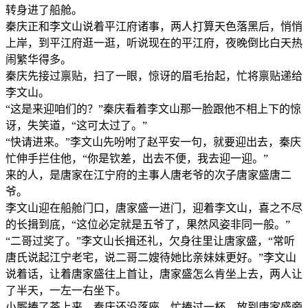
转身进了船舱。
秦庆正和李文山说着平江府诸事，两人打算天色落黑后，悄悄
上岸，到平江府逛一逛，听说现在的平江府，夜晚倒比白天热
闹繁华得多。
秦庆先接过禀贴，扫了一眼，惊讶的眉毛抬起，忙将禀贴递给
李文山。
“这是来迎咱们的？”秦庆看着李文山那一脸跟他不相上下的惊
讶，失笑道，“这可太过了。”
“快请进来。”李文山先吩咐了赵平安一句，就要迎出去，秦庆
忙伸手拦住他，“你是钦差，出去不便，我去迎一迎。”
来的人，是唐家在江宁府的主事人唐老爷的次子唐家盛唐二
爷。
李文山迎在船舱门口，唐家盛一进门，迎着李文山，喜之不尽
的长揖到底，“这位必定就是五爷了，果然风姿非同一般。”
“二哥过奖了。”李文山长揖还礼，欠身往里让唐家盛，“常听
唐氏说起江宁老宅，说二哥二嫂待她比亲妹妹更好。”李文山
说着话，让着唐家盛往上首让，唐家盛怎么肯坐上去，两人让
了半天，一左一右坐下。
小厮捧了茶上来，秦庆还没落座，忙捧过一杯，放到唐家盛旁