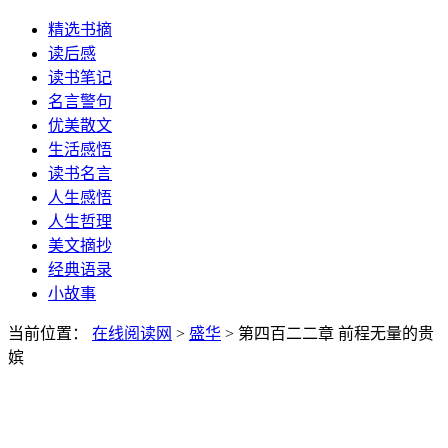
精选书摘
读后感
读书笔记
名言警句
优美散文
生活感悟
读书名言
人生感悟
人生哲理
美文摘抄
经典语录
小故事
当前位置：
在线阅读网
>
盛华
> 第四百二二章 前程无量的贵
嫔