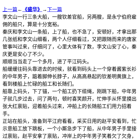
上一篇
←
《盛华》
→
下一篇
李文山一行三条大船，一艘钦差官船，另两艘，是永宁伯府雇
佣的船只，算是十分宽裕。
秦庆和李文山一条船，上了船，也不急了，安顿好，才拿出那
几张纸和李文山细看，两个人仔细看过，又把跟随而来的唐家
管事叫过来，仔细问了，心里大体有了数，李文山安了心，秦
庆更是安心了不少。
顺顺当当走了一个多月，进了平江码头。
船缓缓往码头靠进去的时候，就看到码头上一个穿着酱紫长衫
的中年男子，踮着脚伸长脖子，从高高悬起的钦差明黄旗上，
看到楼船上忙碌的船工和长随们。
船靠上码头，下了锚，一个船工扔下缆绳，刚跳下船，中年男
子就几步过去，问了两句，顿时喜笑颜开，忙伸手从怀里摸出
张大红禀贴，迎着船头过来，冲船上的长随船工们用力招着
手。
正站在船头，准备到平江府看看，采买日用的赵平安看到，忙
示意船工放下跳板，一个小厮急步下了船，从中年男子手里接
过禀贴，赵平安拿了禀贴，冲岸上的中年男子笑着欠了欠身，