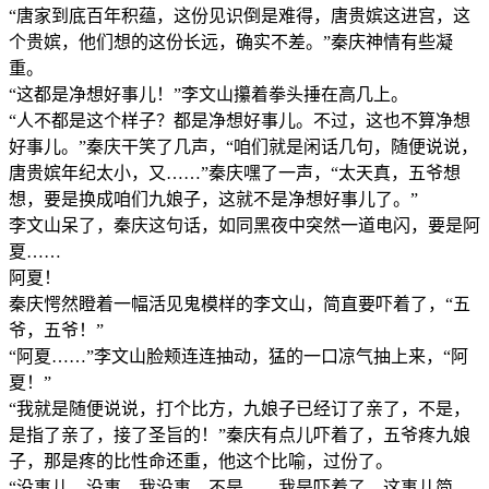
“唐家到底百年积蕴，这份见识倒是难得，唐贵嫔这进宫，这
个贵嫔，他们想的这份长远，确实不差。”秦庆神情有些凝
重。
“这都是净想好事儿！”李文山攥着拳头捶在高几上。
“人不都是这个样子？都是净想好事儿。不过，这也不算净想
好事儿。”秦庆干笑了几声，“咱们就是闲话几句，随便说说，
唐贵嫔年纪太小，又……”秦庆嘿了一声，“太天真，五爷想
想，要是换成咱们九娘子，这就不是净想好事儿了。”
李文山呆了，秦庆这句话，如同黑夜中突然一道电闪，要是阿
夏……
阿夏！
秦庆愕然瞪着一幅活见鬼模样的李文山，简直要吓着了，“五
爷，五爷！”
“阿夏……”李文山脸颊连连抽动，猛的一口凉气抽上来，“阿
夏！”
“我就是随便说说，打个比方，九娘子已经订了亲了，不是，
是指了亲了，接了圣旨的！”秦庆有点儿吓着了，五爷疼九娘
子，那是疼的比性命还重，他这个比喻，过份了。
“没事儿，没事。我没事。不是……我是吓着了，这事儿简