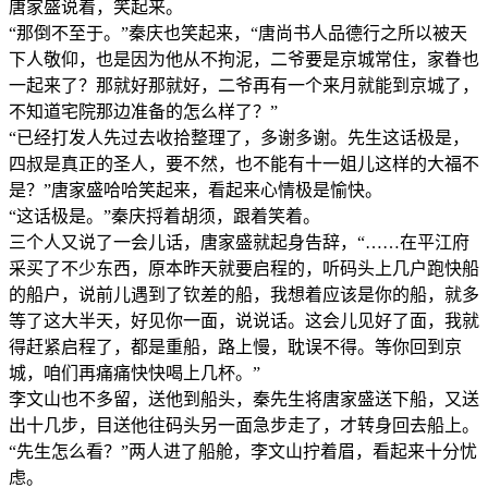
唐家盛说着，笑起来。
“那倒不至于。”秦庆也笑起来，“唐尚书人品德行之所以被天
下人敬仰，也是因为他从不拘泥，二爷要是京城常住，家眷也
一起来了？那就好那就好，二爷再有一个来月就能到京城了，
不知道宅院那边准备的怎么样了？”
“已经打发人先过去收拾整理了，多谢多谢。先生这话极是，
四叔是真正的圣人，要不然，也不能有十一姐儿这样的大福不
是？”唐家盛哈哈笑起来，看起来心情极是愉快。
“这话极是。”秦庆捋着胡须，跟着笑着。
三个人又说了一会儿话，唐家盛就起身告辞，“……在平江府
采买了不少东西，原本昨天就要启程的，听码头上几户跑快船
的船户，说前儿遇到了钦差的船，我想着应该是你的船，就多
等了这大半天，好见你一面，说说话。这会儿见好了面，我就
得赶紧启程了，都是重船，路上慢，耽误不得。等你回到京
城，咱们再痛痛快快喝上几杯。”
李文山也不多留，送他到船头，秦先生将唐家盛送下船，又送
出十几步，目送他往码头另一面急步走了，才转身回去船上。
“先生怎么看？”两人进了船舱，李文山拧着眉，看起来十分忧
虑。