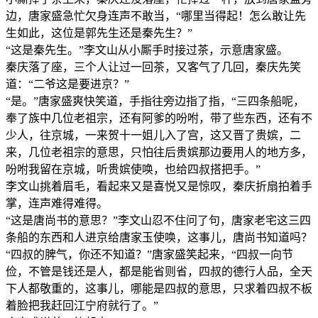
边，唐家盛急忙欠身连声不敢当，“哪里当得起！怎么敢让先
生如此，这位是郭先生还是秦先生？”
“这是秦先生。”李文山从小厮手时接过茶，示意唐家盛。
秦庆落了座，三个人让过一回茶，又客气了几回，秦庆先笑
道：“二爷这是要进京？”
“是。”唐家盛爽快笑道，手指往旁边指了指，“三四条船呢，
奉了族中几位老祖宗，还有阿爹的吩咐，带了些东西，还有不
少人，往京城，一来贺十一姐儿入了宫，这又晋了贵嫔，二
来，几位老祖宗的意思，只怕往后贵嫔那边要用人的地方多，
吩咐我留在京城，听贵嫔使唤，也给四叔搭把手。”
李文山挑着眉毛，看起来又是喜悦又是惊叹，秦庆折扇拍着手
掌，连声难得难得。
“这是唐尚书的意思？”李文山忍不住问了句，唐家老宅这三四
条船的东西和人进京给唐家玉使唤，这事儿，唐尚书知道吗？
“四叔的脾气，你还不知道？”唐家盛笑起来，“四叔一向节
俭，不管是钱还是人，都是能省则省，四叔的德行人品，全天
下人都敬重的，这事儿，哪能是四叔的意思，只求着四叔不板
着脸把我赶回江宁府就行了。”