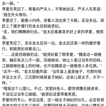
去一趟。”
李夏先笑应了，再看向严夫人，不等她说话，严夫人先笑道：
“我在外头等你。”
李夏应了，跟着小内侍，逆着人流出来了大殿，走没多远，就
赶上了缓步慢行的金太后和姚贤妃。
“走，咱们瞧瞧新妇去。”金太后看着急步赶上来的李夏，微笑
道。
李夏笑应了，走在金太后另一边，金太后还是一样的缓步慢
行，和姚贤妃说着话儿。
“……这是苏娘娘的话，”姚贤妃看了眼李夏，“魏家这一趟推
恩，确实有点儿不一般，苏娘娘说，她让人查过当年的旧档，
江娘娘嫁给皇上的时候，也不如魏家这一趟推恩人多位高。”
“这不一样。”金太后缓声道：“当年皇上虽是独子，可那时候
并没立太子，江氏那时候是皇子纳妃，这会儿是太子，大不一
样。”
“理是这个儿理儿，不过，宫里好些人，都觉得魏氏嫁进来，
不该压过当年江娘娘。”姚贤妃话里带着笑意。
李夏听的专心，听这话意，这一趟太子纳妃的仪礼，必定有很
多地方超过当年江皇后。就算同样是太子纳妃，这会儿魏氏这