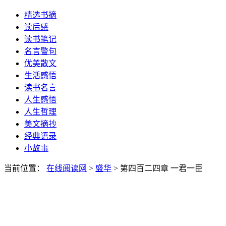
精选书摘
读后感
读书笔记
名言警句
优美散文
生活感悟
读书名言
人生感悟
人生哲理
美文摘抄
经典语录
小故事
当前位置：
在线阅读网
>
盛华
> 第四百二四章 一君一臣