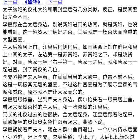
上一篇
←
《盛华》
→
下一篇
太子纳妃的仪礼大约和册封皇后有几分类似，反正，是民间娶
妇完全不同。
李夏跟在金太后身边，别说新妇进门的热闹，就是新妇，也没
能看到，这一趟贺太子纳妃之喜，其实就是一场喜庆而隆重的
大型宫宴。
金太后独居上首，江皇后稍侧稍后，如同朝会上站在群臣和皇
上中间的太子，左边第一是苏贵妃，苏贵妃之下，却是姚贤
妃，对面，唐家玉坐了右手第一，唐家玉之后，就和唐家玉一
起进宫，封了贵仪的几位。
李夏紧挨严夫人坐着，在满满当当的大殿中，位置不前不后。
这是一场极其无趣的盛宴。不过这种宫宴是为了展示皇家的气
派和威仪，原本就不是让大家高兴的。
李夏眉眼微垂，坐到严夫人身边，偶尔抬头看一眼高居上首，
看起来安然喜悦的金太后，和一脸淡然的江皇后。
冗长的礼仪过去的也很快，金太后起身，江皇后跟着站起来，
满殿端坐的贵妇贵女急忙跟着起来，曲膝下跪，
李夏紧挨着严夫人，随在人群中鱼贯退出，一个小内侍从后面
小步紧趋，赶上李夏，欠身笑道：“九娘子，太后娘娘请您过