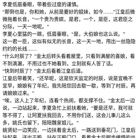
李夏低眉垂眼，带着些过度的谨慎。
“那倒也是，你和她，从前是要好的姐妹，如今……”江皇后微
微拖着长音，“一个贵为贵嫔，是君，一个，是臣，这君臣之
分际，一天一地呢。”
李夏心里猛的一跳，低眉垂眼，“是，大伯娘也这么说。”
这一君一臣，这似有似无的长音，这一天一地，甩出一丝隐隐
约约的长线……
“什么时辰了？”金太后转头看着屋里，只看到满屋的喜娘，看
不到滴漏，不用过也不她看到，立刻就有人答了话。
“快到时辰了？”金太后看着江皇后道。
江皇后带着笑，“还早呢，这是钦天监定的时辰，说是宜晚不
宜早，娘娘有了年纪，我先陪您回去歇一歇，等到了时辰，再
请娘娘过来。”
“唉，这人上了年纪，连看个热闹，都支撑不住。”金太后一边
说，一边站起来，李夏急忙上前扶着她，“要是还早，我可就
等不得了，让阿夏扶我回去，不用你们送，这会儿事儿这么
多，姚氏也留下，陪陪魏家姐儿。”
姚贤妃一边笑应，一边扶着金太后，一路送到垂花门，江皇后
站起来，送出正殿，站在正殿门口，看着金太后脚步缓慢的出