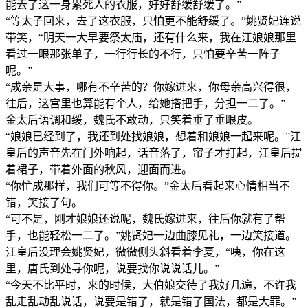
能去了这一身累死人的衣服，好好舒缓舒缓了。”
“等太子回来，去了这衣服，只怕更不能舒缓了。”姚贤妃连说
带笑，“明天一大早要祭太庙，还有什么来，我在江娘娘那里
看过一眼那张单子，一行行长的不行，只怕要辛苦一阵子
呢。”
“成亲是大事，哪有不辛苦的？你嫁进来，你母亲高兴得很，
往后，这宫里也算能有个人，给她搭把手，分担一二了。”
金太后语调和缓，魏氏不敢动，只笑着垂了垂眼皮。
“娘娘已经到了，我还到处找娘娘，想着和娘娘一起来呢。”江
皇后的声音先在门外响起，话音落了，帘子才打起，江皇后提
着裙子，带着外面的秋风，迎面而进。
“你忙成那样，我们可等不得你。”金太后看起来心情相当不
错，笑接了句。
“可不是，刚才娘娘还说呢，魏氏嫁进来，往后你就有了帮
手，也能轻松一二了。”姚贤妃一边曲膝见礼，一边笑接道。
江皇后没理会姚贤妃，微微侧头斜看着李夏，“咦，你在这
里，唐氏到处寻你呢，说要找你说说话儿。”
“今天不比平时，来的时候，大伯娘交待了我好几遍，不许我
乱走乱动乱说话，说要是错了，就是错了国法，都是大罪。”