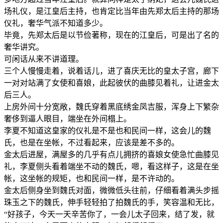
场礼仪，是江皇后主持，也肯定比当年由先郑太后主持的那场
仪礼，奢华气派不知道多少。
毕竟，先郑太后是以节俭著称，现在的江皇后，可是出了名的
奢华讲究。
可闲话从来不讲道理。
三个人慢慢走着，说着话儿，进了喜庆无比的皇太子宫，廊下
一对对站满了女使和喜娘，此起彼伏的曲膝见着礼，让进金太
后三人。
上房外间十分宽敞，魏氏穿着黑底绣金凤吉服，浑身上下繁杂
奢侈到逼人眼目，端坐在外间榻上。
李夏不知道这皇家的仪礼是不是也和民间一样，这会儿的魏
氏，也是在坐帐，不过看起来，应该是差不多的。
金太后进屋，满屋多的几乎有点儿拥挤的喜娘女使急忙曲膝见
礼，李夏侧头看着端坐不动的魏氏，嗯，看这样子，这是在坐
帐，这坐帐的规矩，也和民间一样，是不许动的。
金太后侧身坐到魏氏对面，微微低头往前，仔细看着满头步摇
珠玉之下的魏氏，伸手轻轻拍了拍魏氏的手，笑容温和无比，
“好孩子，今天一天辛苦你了，一会儿太子回来，结了发，就