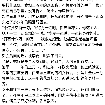
要报什么仇，我和王爷走的这条路，不管死在谁的手里，都是
死在自己手里，没有仇人，这个，你应该懂。”
郭胜看着李夏，用力眨着眼，把从心底猛冲上来的那些不知道
久违了多少年的眼泪眨回去。
“不过多交待一句，免得万一之时，你热血冲头，你这个人，
聪明一世，却会糊涂一时。”李夏一边说，一边转身往外走。
“真有什么万一的万一，我跟姑娘走，让磐石跟老霍当海盗
去。不过，”郭胜紧跟在后面往外送，“我觉得姑娘肯定能长命
百岁，不只百岁，是……”
郭胜后面的话，被李夏一眼斜了回去。
也是，姑娘是寄身人身肉胎，这肉身，大约只能百岁……
治平二十二年的上元节，和往年一样烈火烹油，锦上绣满花，
今年的京城安防，由统领皇城司的柏乔负责，江延世全心一意
打理烟火鳌山，这一年的花灯烟火，都说必定比往年更胜一
筹。
秦王和往年一样，天不亮进宫，演礼赐宴之后，还有团圆家
宴，好在今年皇上登上宣德楼后，因为宣德楼上挤满了新进宫
嫔，诸皇子只好退避，各自散去。