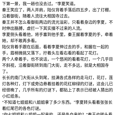
下第一景，我一趟也没去过。”李夏笑道。
秦王笑应了，两人并肩，陆仪背着手落后四五步，出了灯棚，
沿着御街，随着人流往大相国寺过去。
秦王并不怎么看御街两边的流光溢彩，只看着身边的李夏，不
时伸出胳膊，虚拦一下其实撞不过来的人流。
李夏侧头看着他，将手塞到他手里，秦王握着李夏的手，牵着
她，却不敢再多看。
陆仪背着手跟在后面，看着李夏伸过去的手，和握在一起的
手，眉梢微挑又落下，拧着头左看右看的看起了花灯。
两个人牵着手，也不说话，一个悠闲的看着花灯，一个几乎目
不斜视，沿着御街转到南门大街，走不多远，就是大相国寺
了。
长长的南门大街从头到尾，挂满各式各样的走马灯，花灯，莲
灯各种灯，灯下或旁边悬着挂着的花红柳绿的灯谜，这会儿已
经很晚了，几乎所有的灯谜下，都贴上了表示已经被人猜出的
小红纸条。
“不知道七姐姐和八姐姐拿了多少东西。”李夏转头看着张张长
着红尾巴的各色灯谜。
“你七姐姐和八姐姐一起来的，还是各自来的？”秦王也转头看