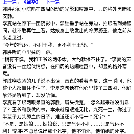
上一篇
←
《盛华》
→
下一篇
郭胜那间小院陷在四周闪动的光影和喧嚣中，显的格外黑暗和
安静。
李夏站在廊下一团阴影中，郭胜垂手站在旁边，抬眼看到她腰
间，就不敢再往上看，姑娘身上散发出的冷厉凝重，他之前从
来没见过。
“今年的气运，不利于我，更不利于王爷。”
郭胜听的心里猛的一跳。
“稍有不慎，我和王爷这两条命，大约就保不住了。”李夏的声
音没有一丝起伏情感，在四周的热闹喧嚣中，却显的格外寒
意。
郭胜喉咙紧的几乎说不出话，直直的看着李夏，这一瞬间，他
整个人都僵住卡住了，李夏这句话在他心里转了三四圈，他好
象还是听到了，却没听懂。
李夏看了眼两眼呆直的郭胜，眉头微蹙，“怎么越来越没出息
了？王爷和我做的事，本来就是艰难无比，九死一生，你过了
半辈子刀头舔血的日子，难道还听不得一个死字？”
“不是，是姑娘……姑娘说，只是气运不利……只是气运不
利！”郭胜不愿意说出那个死字，他不怕死，他怕她的死字。