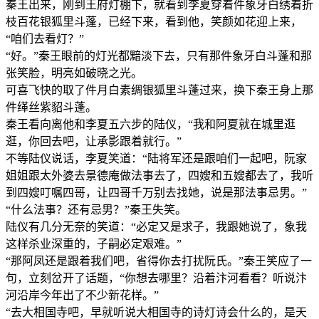
秦王出来，刚到王府灯棚下，就看到李夏穿着件象牙白绣着折
枝百花银狐里斗蓬，已经下来，看到他，笑颜如花迎上来，
“咱们去看灯？”
“好。”秦王眼前的灯光都黯淡下去，只有那件象牙白斗蓬和那
张笑脸，明亮如破晓之光。
可喜飞快的取了件月白素绸银狐里斗蓬过来，换下秦王身上那
件缂丝紫貂斗蓬。
秦王看向离他和李夏五六步的陆仪，“我和阿夏就在城里逛
逛，你回去吧，让承影跟着就行。”
不等陆仪说话，李夏笑道：“陆将军还是跟咱们一起吧，阮家
姐姐跟太外婆去景德庵做法事去了，四嫂和五嫂都去了，我听
到四嫂叮嘱四哥，让四哥千万别去找她，说是那法事忌男。”
“什么法事？还有忌男？”秦王失笑。
陆仪有几分无奈的笑道：“必定又是求子，我跟她说了，象我
这样杀业深重的，子嗣必定艰难。”
“那阿凤还是跟着我们吧，省得你去打扰阮氏。”秦王笑应了一
句，立刻岔开了话题，“你想去哪里？沿着汴河看看？听说汴
河沿岸今年出了不少新花样。”
“去大相国寺吧，早就听说大相国寺的诗灯诗会什么的，是天