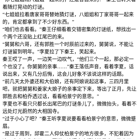
着随灯晃动的灯谜。
“七姐姐拉着唐家哥哥替她猜灯谜，八姐姐和丁家哥哥一起来
的，肯定都拿到了不少好东西。”
“咱们也去看看。”秦王仔细看着交错密集的灯谜纸，想找出一
个两个还没贴上红尾巴的来。
“舅舅和六哥，还有郭胜一个时辰前过来的，舅舅说，不能让
灯谜留到明年。”李夏拉了下秦王，笑起来。
秦王哎了一声，一边笑一边叹气，“他们三个一起，那必定一
个也没了。你舅舅的亲事……”秦王落低声音，看着李夏，话
说出来，又有几分后悔，这会儿好象不该说这样的话题。
“前几天太外婆还和大伯娘，还有阿娘说起这事，三四月里
吧，就把舅舅和姜家大娘子的亲事定下来，等出了正月，先让
郭胜去和柏乔透过话，看看柏景宁的意思。”
李夏也不看只只都长出尾巴的灯谜条儿了，微微抬头，看着不
远处灯光蔚然的大相国寺。
“过于小心了吧？”秦王听李夏说要看看柏景宁的意思，微微蹙
眉。
“是过于周到，邱霍二人仰仗柏景宁的地方很多，不犯着因为