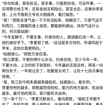
“你也知道，我有些话，很多事，只能和你说。可这件事，一
定得警示给王爷，还有金拙言和陆仪，甚至太后，这事你来安
排，上元节我和王爷去大相国寺，看灯抽签。”
“是！”郭胜全身气血一下子热活起来，他糊涂了，只是气运不
利而已，三脚猫的道士巫祝，都能趋利避凶，改改气运什么
的，何况是姑娘！
“今年宜静守，不要生事，约束你的人，跟胡磐石说一声，让
他约束好手下。”李夏顿了顿，“这话是多交待的，所谓风起于
苹末，这你比我更明白。”
“姑娘放心。”郭胜欠身应诺。
“陈江那里，不管你想什么办法，约束住他，至少今年一年，
不要大动，上次的折子就很好，今年最好还是这样，再有一份
两份折子，一年就过去了，他要是太闲了，让阮十七找点事给
他做。”
“是，陈江如今和朱喜越来越投机，姑娘放心，能办到。”
李夏吩咐的越多，郭胜越觉得轻松，能为的地方越多，机会就
越多，最可怕的境况，是只能听天由命。
“万一有个万一，”李夏沉默良久，看向郭胜，“我和王爷都不
在了，你就走吧，带上胡磐石，出海往南，不要再回来，更不