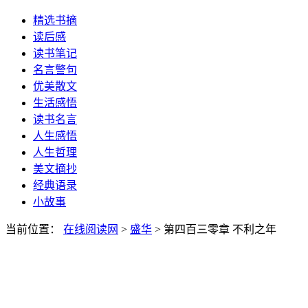
精选书摘
读后感
读书笔记
名言警句
优美散文
生活感悟
读书名言
人生感悟
人生哲理
美文摘抄
经典语录
小故事
当前位置：
在线阅读网
>
盛华
> 第四百三零章 不利之年