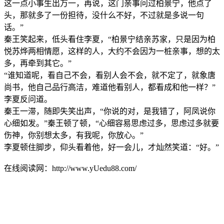
这一点小事生出万一，再说，这门亲事问过柏景宁，他点了
头，那就多了一份担待，没什么不好，不过就是多说一句
话。”
秦王笑起来，低头看住李夏，“柏景宁结亲苏家，只是因为柏
悦苏烨两相情愿，这样的人，大约不会因为一桩亲事，想的太
多，再牵到其它。”
“谁知道呢，看自己不会，看别人会不会，就不定了，就象唐
尚书，他自己品行高洁，难道他看别人，都看成和他一样？”
李夏反问道。
秦王一滞，随即失笑出声，“你说的对，是我错了，阿凤说你
心细如发。”秦王顿了顿，“心细容易思虑过多，思虑过多就要
伤神，你别想太多，有我呢，你放心。”
李夏顿住脚步，仰头看着他，好一会儿，才灿然笑道：“好。”
在线阅读网：http://www.yUedu88.com/