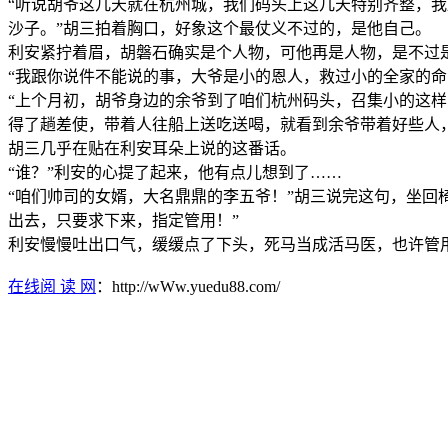
“听说胡爷这几天就在杭州城，我们码头上这几天特别齐整，
沙子。”胡三拍着胸口，好象这个最仗义不过的，是他自己。
利安紧拧着眉，胡磐石确实是个人物，可他再是人物，是不过
“我跟你说件不能说的事，大爷是小的恩人，救过小的全家的
“上个月初，胡爷身边的余爷到了咱们杭州码头，召集小的这
得了趟差使，带着人往船上送吃送喝，就看到余爷带着好些人
胡三几乎在贴在利安耳朵上说的这番话。
“谁？”利安的心提了起来，他有点儿想到了……
“咱们帅司的女婿，大名鼎鼎的李五爷！”胡三说完这句，坐回
出去，只要求下来，指定管用！”
利安慢慢吐出口气，缓缓点了下头，死马当成活马医，也许管
在线阅 读 网
：http://wWw.yuedu88.com/