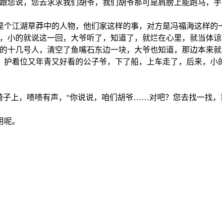
我跟您说，您去求求我们胡爷，我们胡爷那可是肩膀上能跑马，
是个江湖草莽中的人物，他们家这样的事，对方是冯福海这样的
命，小的就说这一回，大爷听了，知道了，就烂在心里，就当体谅
样的十几号人，清空了鱼嘴石东边一块，大爷也知道，那边本来
，护着位又年青又好看的公子爷，下了船，上车走了，后来，小
椅子上，啧啧有声，“你说说，咱们胡爷……对吧？您去找一找
用呢。