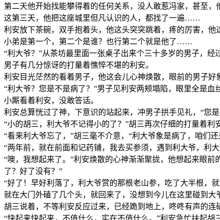
第二天他开始找能攀得着的任何关系，没人敢惹冯家，甚至，
这第三天，他把这座城里但凡认识的人，都找了一遍……
利安放下茶碗，双手抱着头，他这头突突跳着，疼的厉害，他
小弟是第一个，第二个是谁？也行第二个就是他了……
“利大爷？”从茶坊最里面一张桌子出来个三十多岁的男子，经
男子有几分惊讶的打量着憔悴不堪的利安。
利安目光茫然的看着男子，他这会儿心神焕散，眼前的男子好
“利大爷？您是不是病了？”男子见利安两颊塌陷，眼里全是血
小厮看着利安，没敢答话。
利安总算恍过了神，下意识的站起来，冲男子拱手见礼，“您是
“小的胡三，利大爷不记得小的了？”胡三再次仔细的打量着
“看来利大爷忘了，”胡三毫不介意，“利大爷象是病了，咱们
“两年前，就在前面和记药铺，我去买参须，遇到利大爷，利
“噢，我想起来了。”利安焕散的心神渐渐聚拢，他想起来眼前
了？好了没有？”
“好了！早好利落了，利大爷赏的那根老山参，吃了大半根，
就在大门外磕了几个头，就回来了，没想到今儿在这里碰到大
胡三说着，不等利安反应过来，已经跪到地上，咚咚有声的连
“快起来快起来，不值什么，实在不值什么。”利安急忙扶起胡