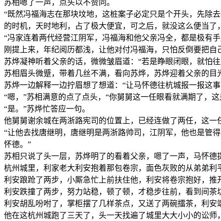
苏相嗯了一声，点头以不赞同。
“既然冯福海志在那块坟地，这桩案子必定只是个开头，先除
的时机，天时地利，占了极大便宜，可之后，就没这么便当了
“冯家连着两代经营江阴军，冯福海和他父亲冯全，都是极有
刚提上来，年纪阅历都浅，让他对付冯福海，只怕反倒要把自
苏烨凝神听着父亲的话，微微皱眉道：“若是睁眼闭眼，就怕往
苏相眉头微蹙，带着几丝不满，看向苏烨，苏烨迎着父亲的目光
苏烨一边解释一边拧眉想了想道：“让马怀德往杭城报一报这事
“嗯，”苏相满意的点了点头，“你舅舅这一任眼看就满期了，
“是。”苏烨忙答应一句。
他舅舅谢余城在两浙路宪司的位置上，已经连做了两任，这一
“让他去找唐继明，唐继明是两浙路帅司，江阴军，他也是管
怀德。”
苏相只说了头一层，苏烨明了的看着父亲，嗯了一声，马怀德
杭州城里，利家老大利安抱着那包卷宗，面色灰败的从弟弟利
利安踉跄了两步，小厮急忙上前扶住他，利安将卷宗抱好，推开
利安跌撞了两步，努力站稳，顿了顿，才稳步往前，看到间茶
利安胡乱吩咐了，掌柜摆了几样茶点，又送了两碗擂茶，利安
他在这杭州城跑了三天了，头一天找遍了城里大大小小的讼师