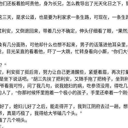
他们还板着脸呵责他，身为长兄，怎么教导出了光天化日之下，
这三天，是求公道，也是要为利家求一条生路，可现在，一条生
过利安，又倒退回来，带着几分不确定，伸头仔细看了眼，“果然
象有几分面熟，可他却什么也想不起来，男子的话落进他耳朵里
丝，目光呆直的看着他，吓了一大跳，忙转身看向小厮，“你们大
？”
利安，利安挺了挺后背，努力让自己更清醒些，紧蹙着眉，再次打
还是坐下说话吧。”胡三先扶了把利安，又随手拖了把椅子，坐到
大爷看我可怜，问了我几句，说我媳妇的病，吃参须没用，得吃几
的人了，“你那时候怀里抱着一个极小的孩子，手里还牵着一个
就好了，媳妇儿好了之后，能走得开了，我到江阴府去过一趟，
爷，真是巧极了，我得给大爷磕几个头。”
磕了几个响头。
三。