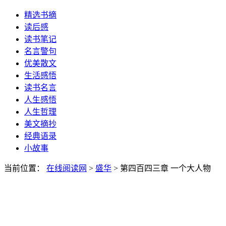
精选书摘
读后感
读书笔记
名言警句
优美散文
生活感悟
读书名言
人生感悟
人生哲理
美文摘抄
经典语录
小故事
当前位置：
在线阅读网
>
盛华
> 第四百四三章 一个大人物