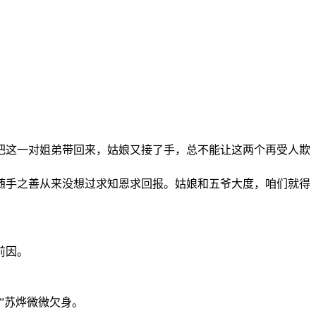
把这一对姐弟带回来，姑娘又接了手，总不能让这两个再受人欺
随手之善从来没想过求知恩求回报。姑娘和五爷大度，咱们就得
前因。
”苏烨微微欠身。