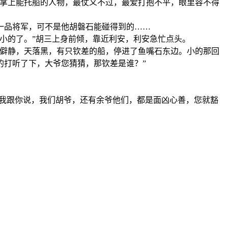
手掌上能托船的人物，最仗义不过，最爱打抱不平，眼里容不得
一品将军，可不是他胡磐石能碰得到的……
小的了。”胡三上身前倾，靠近利安，利安急忙点头。
就僻静，天落黑，有只钦差的船，停进了鱼嘴石东边。小的那回
的打听了下，大爷您猜猜，那钦差是谁？”
，我跟你说，我们胡爷，还有余爷他们，都是面凶心善，您就豁