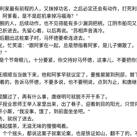
去利家最有前程的人，又抹掉功名，之后必定还会有动作，打死
，阿爹看，是不是趁机拿掉冯福海？”
手腕的人，后续动作，也不见得能有多少漏洞把柄，江阴市舶司
己折进去。先留心着，以后再说。”苏相声音清冷。
后翻出这桩案子时，马怀德要牵连进去。”
，忙笑道：“跟阿爹在一起，总是想指着阿爹，是儿子懒散了。
？”
这是个节骨眼儿，十分要紧，你交待好马怀德，这事儿，不要把你
任顺顺当当做下来，他和阿爹早就议定了，要推舅舅到刑部，替
得着的，告诉马怀德，不要多说，也不要明说，点到为止，和唐
提醒过了，再有什么事，唐继明可就脱不开干系了。
平授业恩师王举人家里出来，出了巷子，迎着刺目的阳光，只觉
小厮，“我没事，饿了，到前面坐坐吧。”
坊，就拐了进去。
端起擂茶，无滋无味的慢慢喝着。
，个个摇头，都说这案子就案论案，也是铁证如山，翻不了的，