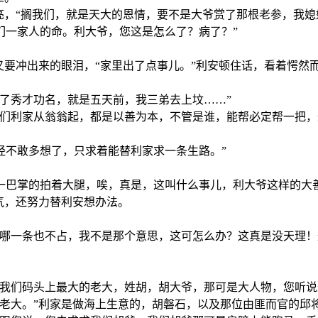
亮，“搁我们，就是天大的恩情，要不是大爷赏了那根老参，我
们一家人的命。利大爷，您这是怎么了？病了？”
又要冲出来的眼泪，“家里出了点事儿。”利安顿住话，看着愕然
了秀才功名，就是五天前，我三弟去上坟……”
我们利家从翁翁起，都是以善为本，不管是谁，能帮必定帮一把
经不敢多想了，只求着能替利家求一条生路。”
一巴掌的拍着大腿，唉，真是，这叫什么事儿，利大爷这样的大
气，还努力替利安想办法。
哪一条也不占，我不是那个意思，这可怎么办？这真是没天理！
，我们码头上最大的老大，姓胡，胡大爷，那可是大人物，您听说
为老大。”利家是做海上生意的，胡磐石，以及那位由匪而官的邱