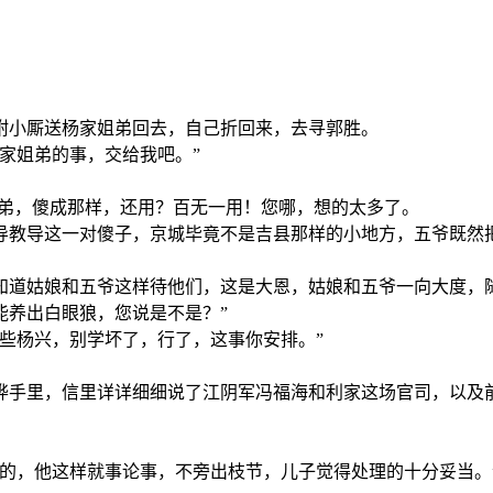
咐小厮送杨家姐弟回去，自己折回来，去寻郭胜。
家姐弟的事，交给我吧。”
姐弟，傻成那样，还用？百无一用！您哪，想的太多了。
导教导这一对傻子，京城毕竟不是吉县那样的小地方，五爷既然
知道姑娘和五爷这样待他们，这是大恩，姑娘和五爷一向大度，
能养出白眼狼，您说是不是？”
些杨兴，别学坏了，行了，这事你安排。”
。
烨手里，信里详详细细说了江阴军冯福海和利家这场官司，以及
上的，他这样就事论事，不旁出枝节，儿子觉得处理的十分妥当。