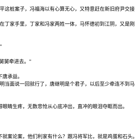
利平这桩案子，冯福海以有心算无心，又特意赶在新旧府尹交接
又在丁家手里，丁家和冯家两姓一体，马怀德初到江阴，又是刚
”
舅舅牵进去。”
下唐承益。
继明当面说一回就行了，唐继明是个君子，以后至少牵连不到马
得眼睛生疼，无数悲怆从心底冲出，直冲的眼泪夺眶而出。
不就案论案，他们利家有什么？跟冯将军比，就是鸡蛋和石头。