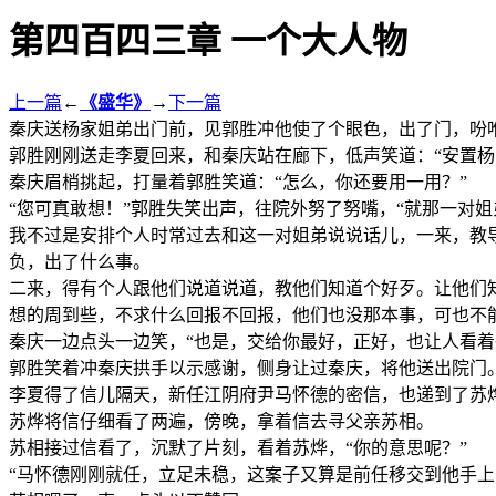
第四百四三章 一个大人物
上一篇
←
《盛华》
→
下一篇
秦庆送杨家姐弟出门前，见郭胜冲他使了个眼色，出了门，吩
郭胜刚刚送走李夏回来，和秦庆站在廊下，低声笑道：“安置杨
秦庆眉梢挑起，打量着郭胜笑道：“怎么，你还要用一用？”
“您可真敢想！”郭胜失笑出声，往院外努了努嘴，“就那一对
我不过是安排个人时常过去和这一对姐弟说说话儿，一来，教
负，出了什么事。
二来，得有个人跟他们说道说道，教他们知道个好歹。让他们
想的周到些，不求什么回报不回报，他们也没那本事，可也不
秦庆一边点头一边笑，“也是，交给你最好，正好，也让人看着
郭胜笑着冲秦庆拱手以示感谢，侧身让过秦庆，将他送出院门
李夏得了信儿隔天，新任江阴府尹马怀德的密信，也递到了苏
苏烨将信仔细看了两遍，傍晚，拿着信去寻父亲苏相。
苏相接过信看了，沉默了片刻，看着苏烨，“你的意思呢？”
“马怀德刚刚就任，立足未稳，这案子又算是前任移交到他手