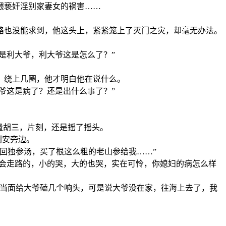
猥亵奸淫别家妻女的祸害……
路也没能求到，他这头上，紧紧笼上了灭门之灾，却毫无办法。
是利大爷，利大爷这是怎么了？”
，绕上几圈，他才明白他在说什么。
爷这是病了？还是出什么事了？”
量胡三，片刻，还是摇了摇头。
利安旁边。
回独参汤，买了根这么粗的老山参给我……”
刚会走路的，小的哭，大的也哭，实在可怜，你媳妇的病怎么样
想当面给大爷磕几个响头，可是说大爷没在家，往海上去了，我