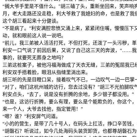
“搁大爷手里是不值什么。”胡三磕了头，重新坐回来，笑声响
月，老大走路还没走稳，利大爷救了我媳妇的命，也是救了我
这个胡三看起来十分健谈。
“不是病了。”利安满腔悲愤又涌上来，紧紧闭住嘴，慢慢压下
动，就和眼前这人说一说吧。
“前儿，我三弟被人活活打死，不但打死，还泼了一头污秽，革
利安一口气说了前因后果，又说了自己这三天的奔波，“……
事的，就要死无葬身之地吗？
三弟这桩案子，被他冯福海做成了天衣无缝，三弟的冤屈我已
利安双手捂着脸，眼泪从指缝里淌出来。
胡三听的先是目瞪口呆，接着叹气不已，一边叹气一边一巴掌
“对了，咱们这杭州城的访行，您去过没有？”胡三不光拍腿叹
利安点头，“去了，说是没有折腾的余地，多少银子都没用。”
“也是，这访行折腾，要么有理，要么是个能欺负的，你这个，
来一个人，大爷去找他，指定管用！”
“嗯？谁？”利安屏气问道。
“小的的营生，是带了几十号人，在码头上扛活，挣口辛苦钱
“胡磐石？听说过，如今几处海码头装货卸货，也都尊胡磐石