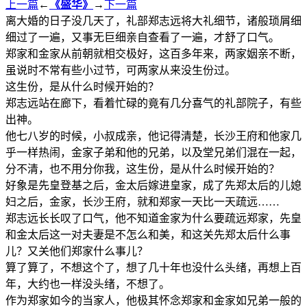
上一篇
←
《盛华》
→
下一篇
离大婚的日子没几天了，礼部郑志远将大礼细节，诸般琐屑细
细过了一遍，又事无巨细亲自查看了一遍，才舒了口气。
郑家和金家从前朝就相交极好，这百多年来，两家姻亲不断，
虽说时不常有些小过节，可两家从来没生份过。
这生份，是从什么时候开始的？
郑志远站在廊下，看着忙碌的竟有几分喜气的礼部院子，有些
出神。
他七八岁的时候，小叔成亲，他记得清楚，长沙王府和他家几
乎一样热闹，金家子弟和他的兄弟，以及堂兄弟们混在一起，
分不清，也不用分你我，这生份，是从什么时候开始的？
好象是先皇登基之后，金太后嫁进皇家，成了先郑太后的儿媳
妇之后，金家，长沙王府，就和郑家一天比一天疏远……
郑志远长长叹了口气，他不知道金家为什么要疏远郑家，先皇
和金太后这一对夫妻是不怎么和美，和这关先郑太后什么事
儿？又关他们郑家什么事儿？
算了算了，不想这个了，想了几十年也没什么头绪，再想上百
年，大约也一样没头绪，不想了。
作为郑家如今的当家人，他极其怀念郑家和金家如兄弟一般的