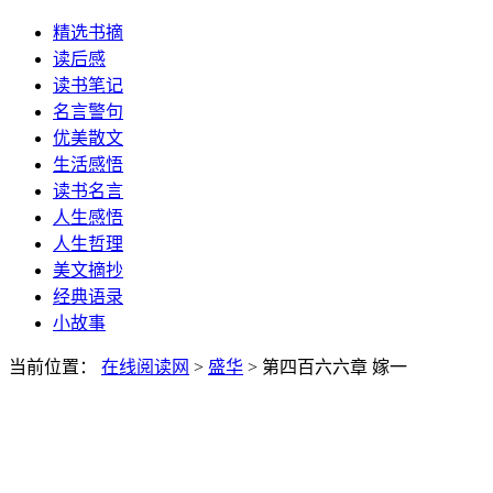
精选书摘
读后感
读书笔记
名言警句
优美散文
生活感悟
读书名言
人生感悟
人生哲理
美文摘抄
经典语录
小故事
当前位置：
在线阅读网
>
盛华
> 第四百六六章 嫁一