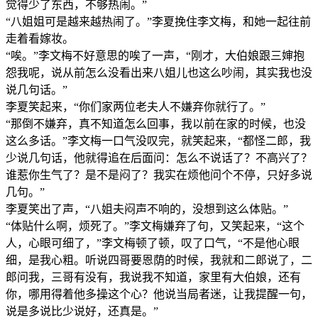
觉得少了东西，不够热闹。”
“八姐姐可是越来越热闹了。”李夏挽住李文梅，和她一起往前
走着看嫁妆。
“唉。”李文梅不好意思的唉了一声，“刚才，大伯娘跟三婶抱
怨我呢，说从前怎么没看出来八姐儿也这么吵闹，其实我也没
说几句话。”
李夏笑起来，“你们家两位老夫人不嫌弃你就行了。”
“那倒不嫌弃，真不知道怎么回事，我以前在家的时候，也没
这么多话。”李文梅一口气没叹完，就笑起来，“都怪二郎，我
少说几句话，他就得追在后面问：怎么不说话了？不高兴了？
谁惹你生气了？是不是闷了？我实在烦他问个不停，只好多说
几句。”
李夏笑出了声，“八姐夫闷声不响的，没想到这么体贴。”
“体贴什么啊，烦死了。”李文梅嫌弃了句，又笑起来，“这个
人，心眼可细了，”李文梅顿了顿，叹了口气，“不是他心眼
细，是我心粗。听说四哥要恩荫的时候，我就和二郎说了，二
郎问我，三哥有没有，我说我不知道，家里有大伯娘，还有
你，哪用得着他多操这个心？他说当局者迷，让我提醒一句，
说是多说比少说好，还真是。”