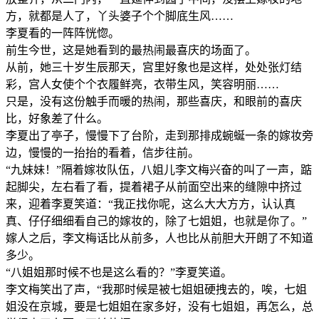
方，就都是人了，丫头婆子个个脚底生风……
李夏看的一阵阵恍惚。
前生今世，这是她看到的最热闹最喜庆的场面了。
从前，她三十岁生辰那天，宫里好象也是这样，处处张灯结
彩，宫人女使个个衣履鲜亮，衣带生风，笑容明丽……
只是，没有这份触手而暖的热闹，那些喜庆，和眼前的喜庆
比，好象差了什么。
李夏出了亭子，慢慢下了台阶，走到那排成蜿蜒一条的嫁妆旁
边，慢慢的一抬抬的看着，信步往前。
“九妹妹！”隔着嫁妆队伍，八姐儿李文梅兴奋的叫了一声，踮
起脚尖，左右看了看，提着裙子从前面空出来的缝隙中挤过
来，迎着李夏笑道：“我正找你呢，这么大大方方，认认真
真、仔仔细细看自己的嫁妆的，除了七姐姐，也就是你了。”
嫁人之后，李文梅话比从前多，人也比从前胆大开朗了不知道
多少。
“八姐姐那时候不也是这么看的？”李夏笑道。
李文梅笑出了声，“我那时候是被七姐姐硬拽去的，唉，七姐
姐没在京城，要是七姐姐在家多好，没有七姐姐，再怎么，总