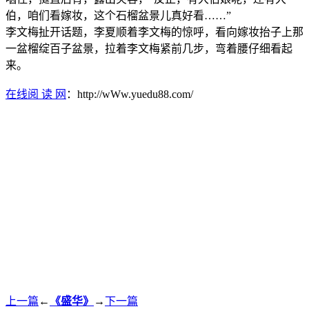
伯，咱们看嫁妆，这个石榴盆景儿真好看……”
李文梅扯开话题，李夏顺着李文梅的惊呼，看向嫁妆抬子上那
一盆榴绽百子盆景，拉着李文梅紧前几步，弯着腰仔细看起
来。
在线阅 读 网
：http://wWw.yuedu88.com/
上一篇
←
《盛华》
→
下一篇