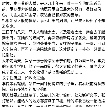
时候，秦王爷的大婚，是这几十年来，唯一一个他能靠近靠
前，尽心尽力的机会，他愿意尽自己最大的努力，尽好这份
心，向金太后和金家，表达自己和郑家的善意。
礼部如家人般的体贴，事无巨细的周到，让严夫人轻松了不知
道多少。
正日子前几天，严夫人和徐太太，以及霍老太太，亲自去了趟
秦王府，在陆仪的陪同下，再次查看新房院子各处，确定了陪
嫁家俱抬进来后，能够处处妥当，又往院子里转了一圈，回到
永宁伯府，再看了一遍陪嫁家俱，这才落定了一处心，赶紧去
忙别处。
大婚前两天，旨意一份份降临至永宁伯府，作为秦王妃，李夏
的阿爹李学明，封了一品虚衔，徐太太成了徐夫人，霍老太太
成了霍老夫人，李文松领了从七品衔的恩荫……
永宁伯府里，如烈火烹油。
李夏带着端砚，站在一间绿树掩映的亭子里，看着眼前有多热
闹，就有多繁华的永宁伯府。
明天就要发送嫁妆了，这会儿的永宁伯府，处处崭新亮丽，张
灯结彩，能站人的地方都搭满了芦棚，她的嫁妆已经一抬抬摆
放整齐，从二门内，一直延伸到园子中间，没摆上嫁妆的地