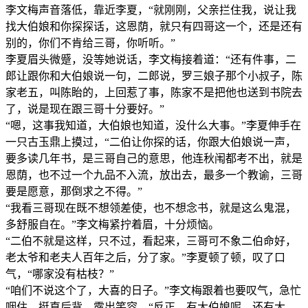
李文梅声音落低，靠近李夏，“就刚刚，父亲拦住我，说让我
找大伯娘和你探探话，这恩荫，就只有四哥这一个，还是还有
别的，你们不肯给三哥，你听听。”
李夏眉头微蹙，没等她说话，李文梅接着道：“还有件事，二
郎让跟你和大伯娘说一句，二郎说，罗三娘子那个小叔子，陈
家老五，叫陈眙的，上回惹了事，陈家不是把他也送到书院去
了，说是现在跟三哥十分要好。”
“嗯，这事我知道，大伯娘也知道，没什么大事。”李夏伸手在
一只古玉鼎上摸过，“二伯让你探的话，你跟大伯娘说一声，
要多读几年书，是三哥自己的意思，他连秋闱都考不出，就是
恩荫，也不过一个九品不入流，放出去，最多一个教谕，三哥
要是愿意，那倒求之不得。”
“我看三哥现在既不想领差使，也不想念书，就是这么鬼混，
多舒服自在。”李文梅紧拧着眉，十分烦恼。
“二伯不就是这样，只不过，看起来，三哥可不象二伯命好，
老太爷和老夫人百年之后，分了家。”李夏顿了顿，叹了口
气，“哪家没有枯枝？”
“咱们不说这个了，大喜的日子。”李文梅跟着也要叹气，急忙
咽住，挺直后背，露出笑容，“反正，有大伯娘呢，还有大