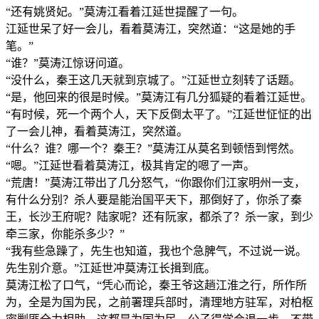
“还有姚贤妃。”莫涛江看着江延世提醒了一句。
江延世呆了好一会儿，看着莫涛江，突然道：“这是她的手
笔。”
“谁？”莫涛江惊讶问道。
“没什么，秦王这几天就到京城了。”江延世立刻转了话题。
“是，他回来的很是时候。”莫涛江有几分狐疑的看着江延世。
“有时候，死一个两个人，天下反倒太平了。”江延世怔怔的出
了一会儿神，看着莫涛江，突然道。
“什么？谁？哪一个？秦王？”莫涛江从莫名到顿悟到愕然。
“嗯。”江延世看着莫涛江，极其肯定的嗯了一声。
“荒唐！”莫涛江带出了几分怒气，“你跟你们江家明州一支，
有什么分别？杀人要是能治国平天下，那倒好了，你杀了秦
王，长沙王府呢？陆家呢？还有阮家，都杀了？杀一家，到少
牵三家，你能杀多少？”
“我有些急躁了，先生也知道，我也个急脾气，不过说一说。
先生别介意。”江延世冲莫涛江长揖到底。
莫涛江松了口气，“凭心而论，秦王爷这趟江淮之行，所作所
为，全是为国为民，之前署理兵部时，清理地方驻军，对柏枢