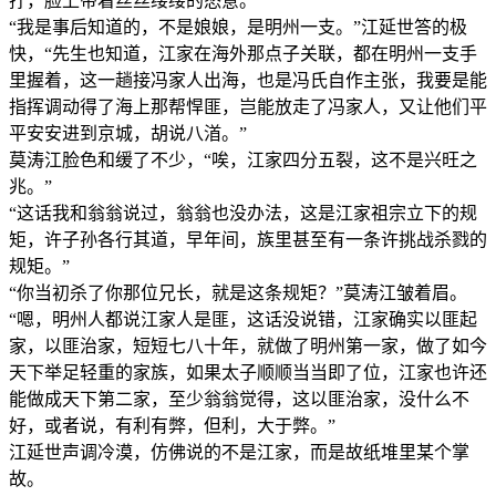
拧，脸上带着丝丝缕缕的怒意。
“我是事后知道的，不是娘娘，是明州一支。”江延世答的极
快，“先生也知道，江家在海外那点子关联，都在明州一支手
里握着，这一趟接冯家人出海，也是冯氏自作主张，我要是能
指挥调动得了海上那帮悍匪，岂能放走了冯家人，又让他们平
平安安进到京城，胡说八渞。”
莫涛江脸色和缓了不少，“唉，江家四分五裂，这不是兴旺之
兆。”
“这话我和翁翁说过，翁翁也没办法，这是江家祖宗立下的规
矩，许子孙各行其道，早年间，族里甚至有一条许挑战杀戮的
规矩。”
“你当初杀了你那位兄长，就是这条规矩？”莫涛江皱着眉。
“嗯，明州人都说江家人是匪，这话没说错，江家确实以匪起
家，以匪治家，短短七八十年，就做了明州第一家，做了如今
天下举足轻重的家族，如果太子顺顺当当即了位，江家也许还
能做成天下第二家，至少翁翁觉得，这以匪治家，没什么不
好，或者说，有利有弊，但利，大于弊。”
江延世声调冷漠，仿佛说的不是江家，而是故纸堆里某个掌
故。