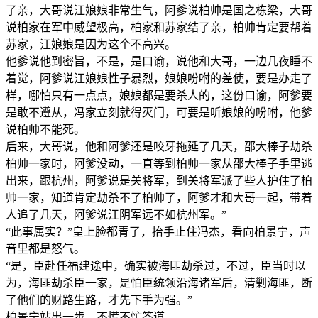
了亲，大哥说江娘娘非常生气，阿爹说柏帅是国之栋梁，大哥
说柏家在军中威望极高，柏家和苏家结了亲，柏帅肯定要帮着
苏家，江娘娘是因为这个不高兴。
他爹说他到密旨，不是，是口谕，说他和大哥，一边几夜睡不
着觉，阿爹说江娘娘性子暴烈，娘娘吩咐的差使，要是办走了
样，哪怕只有一点点，娘娘都是要杀人的，这份口谕，阿爹要
是敢不遵从，冯家立刻就得灭门，可要是听娘娘的吩咐，他爹
说柏帅不能死。
后来，大哥说，他和阿爹还是咬牙拖延了几天，邵大棒子劫杀
柏帅一家时，阿爹没动，一直等到柏帅一家从邵大棒子手里逃
出来，跟杭州，阿爹说是关将军，到关将军派了些人护住了柏
帅一家，知道肯定劫杀不了柏帅了，阿爹才和大哥一起，带着
人追了几天，阿爹说江阴军远不如杭州军。”
“此事属实？”皇上脸都青了，抬手止住冯杰，看向柏景宁，声
音里都是怒气。
“是，臣赴任福建途中，确实被海匪劫杀过，不过，臣当时以
为，海匪劫杀臣一家，是怕臣统领沿海诸军后，清剿海匪，断
了他们的财路生路，才先下手为强。”
柏景宁站出一步，不慌不忙答道。