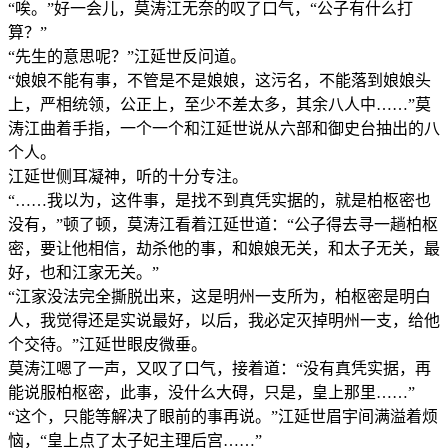
“唉。”好一会儿，莫涛江无奈的叹了口气，“公子有什么打
算？”
“先生的意思呢？”江延世反问道。
“娘娘不能有事，不管是不是娘娘，这污名，不能落到娘娘头
上，严相统领，公正上，至少不差太多，其余八人中……”莫
涛江曲着手指，一个一个和江延世说从六部和御史台抽出的八
个人。
江延世侧耳凝神，听的十分专注。
“……我以为，这件事，是找不到真凭实据的，就是柏枢密也
没有，”顿了顿，莫涛江看着江延世道：“公子得去寻一趟柏枢
密，要让他相信，劫杀他的事，和娘娘无关，和太子无关，最
好，也和江家无关。”
“江家没法完全撕脱出来，这是明州一支所为，柏枢密是明白
人，我觉得还是实说最好，以后，我必定灭掉明州一支，给他
个交待。”江延世眼皮微垂。
莫涛江嗯了一声，又叹了口气，接着道：“没有真凭实据，再
能说服柏枢密，此事，没什么大碍，只是，皇上那里……”
“这个，只能等解决了眼前的事再说。”江延世眉宇间满溢着烦
恼，“皇上点了太子妃主理后宫……”