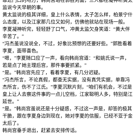
靠近门口的地方，韩尚宫站在郭胜对面，三人都在凝神听黄太
监说今天早朝的事。
黄太监说的极其详细，皇上什么表情，太子怎么样，柏景宁什
么态度，以及江家那几位又如何，仿佛他就站在现场一般。
李夏凝神听完，轻轻舒了口气，冲黄太监欠身笑道：“黄大伴
辛苦了。”
“冯杰虽说没说全，不过，好象比预想的还要好些。”郭胜看着
李夏，面带喜色。
“嗯，”李夏随口应了一声，看向韩尚宫道：“和姚氏说一声，
若是点了她主理后宫，那件事要抓紧。”
“是。”韩尚宫先应了，看着李夏，有几分迟疑。
“冯杰所言，不论真假，都查无实据，没有真凭实据，单靠冯
杰所言，伤不了江氏。”李夏沉默片刻，“咱们有机会，不过是
皇上让人去察这件事的一点儿空档，江家聪明人多，特别是江
延世。”
“是。”韩尚宫虽说还是十分疑惑，不过这一声是，却答的极其
干脆，跟在李夏身边到现在，她对李夏的信服，已经不亚于金
太后了。
韩尚宫垂手退出，赶紧去安排传话。