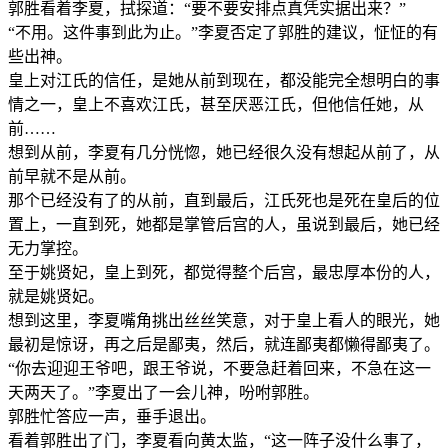
郭胜看着李夏，拭探道：“要不要安排点真凭实据出来？”
“不用。这件事到此为止。”李夏否定了郭胜的建议，怔怔的有
些出神。
皇上对江氏的信任，是她从前到现在，都没能完全想明白的事
情之一，皇上不喜欢江氏，甚至厌恶江氏，但他信任她，从
前……
想到从前，李夏有几分恍惚，她已经很久没有想起从前了，从
前早就不是从前。
那个已经没有了的从前，直到最后，江氏死也是死在皇后的位
置上，一直到死，她都是掌管后宫的人，虽说到最后，她已经
无力掌控。
至于姚贤妃，皇上到死，都觉得整个后宫，最忠厚本份的人，
就是姚贤妃。
想到这里，李夏嘴角挑出丝丝笑意，对于皇上看人的眼光，她
最初是惊讶，再之后是鄙夷，然后，就连鄙夷都懒得鄙夷了。
“你去迎迎王爷吧，跟王爷说，不要急赶着回来，不急在这一
天两天了。”李夏出了一会儿神，吩咐郭胜。
郭胜忙答应一声，垂手退出。
看着郭胜出了门，李夏看向黄太监，“这一阵子没什么事了，