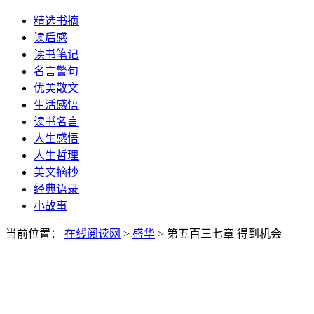
精选书摘
读后感
读书笔记
名言警句
优美散文
生活感悟
读书名言
人生感悟
人生哲理
美文摘抄
经典语录
小故事
当前位置：
在线阅读网
>
盛华
> 第五百三七章 得到机会