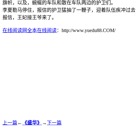
旗帜，以及，蜿蜒的车队和散在车队两边的护卫们。
李夏勒马停住，报信的护卫猛抽了一鞭子，迎着队伍疾冲过去
报信，王妃接王爷来了。
在线阅读网全本在线阅读
：http://www.yuedu88.COM/
上一篇
←
《盛华》
→
下一篇