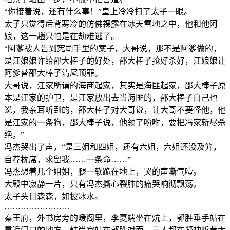
“你接着说，还有什么事！”皇上冷冷扫了太子一眼。
太子只觉得后背寒冷的仿佛祼露在冰天雪地之中，他和他阿
娘，这一趟只怕是在劫难逃了。
“阿爹被人告到宪司手里的案子，大哥说，那不是阿爹做的，
是江娘娘许给邵大棒子的好处，邵大棒子抢好杀好，江娘娘让
阿爹替邵大棒子清尾顶罪。
大哥说，江家所谓的海商起家，其实是海匪起家，邵大棒子原
本是江家的护卫，是江家放出去当海匪的，邵大棒子自己也
说，我亲耳听到的，邵大棒子对大哥说，让大哥不要怪他，他
是江家的一条狗，邵大棒子说，他领了吩咐，要把冯家斩尽杀
绝。”
冯杰哭出了声，“是三姐和四姐，还有六姐，六姐还没及笄，
自荐枕席，求留我……一条命……”
冯杰想着几个姐姐，腿一软跪在地上，哭的声嘶气噎。
大殿中寂静一片，只有冯杰撕心裂肺的痛哭响彻飘荡。
太子头目森森，如披冰水。
……………………
秦王府，外书房旁的暖阁里，李夏端坐在炕上，郭胜垂手站在