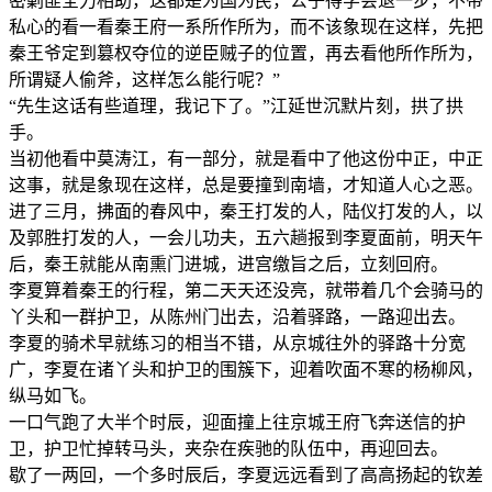
密剿匪全力相助，这都是为国为民，公子得学会退一步，不带
私心的看一看秦王府一系所作所为，而不该象现在这样，先把
秦王爷定到篡权夺位的逆臣贼子的位置，再去看他所作所为，
所谓疑人偷斧，这样怎么能行呢？”
“先生这话有些道理，我记下了。”江延世沉默片刻，拱了拱
手。
当初他看中莫涛江，有一部分，就是看中了他这份中正，中正
这事，就是象现在这样，总是要撞到南墙，才知道人心之恶。
进了三月，拂面的春风中，秦王打发的人，陆仪打发的人，以
及郭胜打发的人，一会儿功夫，五六趟报到李夏面前，明天午
后，秦王就能从南熏门进城，进宫缴旨之后，立刻回府。
李夏算着秦王的行程，第二天天还没亮，就带着几个会骑马的
丫头和一群护卫，从陈州门出去，沿着驿路，一路迎出去。
李夏的骑术早就练习的相当不错，从京城往外的驿路十分宽
广，李夏在诸丫头和护卫的围簇下，迎着吹面不寒的杨柳风，
纵马如飞。
一口气跑了大半个时辰，迎面撞上往京城王府飞奔送信的护
卫，护卫忙掉转马头，夹杂在疾驰的队伍中，再迎回去。
歇了一两回，一个多时辰后，李夏远远看到了高高扬起的钦差