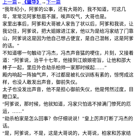
上一篇
←
《盛华》
→
下一篇
“我年纪小，阿爹的公事，还有大哥的，我不知道，可这几
年，常常见阿爹愁眉不展，唉声叹气，大哥也是。
家里出事后，阿爹和大哥被人家告了状以后，阿爹和我说，让
我记住，阿爹说，把大姐嫁进江家，他以为是给冯家结了门靠
山，阿爹说这是因为他自己想占便宜，是自己混帐，这是阿爹
的话。”
不知道哪一句触动了冯杰，冯杰声音猛的哽住，片刻，又接着
道：“阿爹说，治平十七年，他接到江娘娘密旨，让他和邵大
棒子一起，里应外合劫杀柏帅一家那时候起……”
殿内响起一阵抽气声，不过都是被礼仪训练有素的，惊愕成这
样，也没人敢发出声音，御前失仪。
太子也没发出声音，他不是担心御前失仪，他是愕然过度，目
瞪口呆。
“阿爹说，那时候，他就知道，冯家只怕逃不掉满门惨死的厄
运，……”
“劫杀柏家是怎么回事？你仔细说说！”皇上厉声打断了冯杰的
话。
“是，阿爹说，不是，这是大哥说的，大哥说，柏家和苏家结