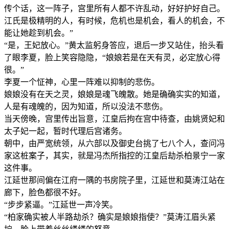
传个话，这一阵子，宫里所有人都不许乱动，好好护好自己。
江氏是极精明的人，有时候，危机也是机会，看人的机会，不
能让她趁到机会。”
“是，王妃放心。”黄太监躬身答应，退后一步又站住，抬头看
了眼李夏，脸上笑容隐隐，“娘娘若是在天有灵，必定放心得
很。”
李夏一个怔神，心里一阵难以抑制的悲伤。
娘娘没有在天之灵，娘娘是魂飞魄散。她是确确实实的知道，
人是有魂魄的，因为知道，所以没法不悲伤。
当天傍晚，宫里传出旨意，江皇后拘在宫中待查，由姚贤妃和
太子妃一起，暂时代理后宫诸务。
朝中，由严宽统领，从六部以及御史台挑了七八个人，查问冯
家这桩案子，其实，就是冯杰所指控的江皇后劫杀柏景宁一家
这件事。
江延世那间偏在江府一隅的书房院子里，江延世和莫涛江站在
廊下，脸色都很不好。
“步步紧逼。”江延世一声冷笑。
“柏家确实被人半路劫杀？确实是娘娘指使？”莫涛江眉头紧