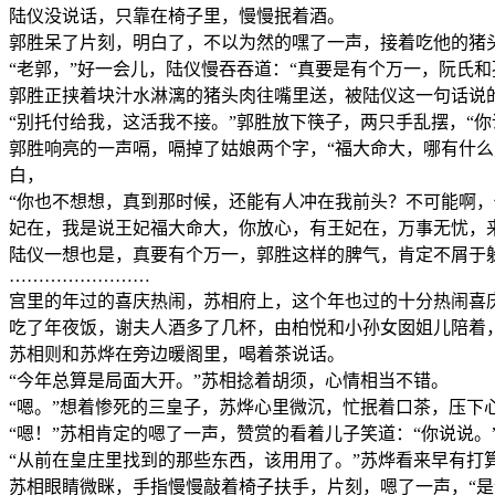
陆仪没说话，只靠在椅子里，慢慢抿着酒。
郭胜呆了片刻，明白了，不以为然的嘿了一声，接着吃他的猪
“老郭，”好一会儿，陆仪慢吞吞道：“真要是有个万一，阮氏
郭胜正挟着块汁水淋漓的猪头肉往嘴里送，被陆仪这一句话说
“别托付给我，这活我不接。”郭胜放下筷子，两只手乱摆，“
郭胜响亮的一声嗝，嗝掉了姑娘两个字，“福大命大，哪有什
白，
“你也不想想，真到那时候，还能有人冲在我前头？不可能啊，
妃在，我是说王妃福大命大，你放心，有王妃在，万事无忧，
陆仪一想也是，真要有个万一，郭胜这样的脾气，肯定不屑于
……………………
宫里的年过的喜庆热闹，苏相府上，这个年也过的十分热闹喜
吃了年夜饭，谢夫人酒多了几杯，由柏悦和小孙女囡姐儿陪着
苏相则和苏烨在旁边暖阁里，喝着茶说话。
“今年总算是局面大开。”苏相捻着胡须，心情相当不错。
“嗯。”想着惨死的三皇子，苏烨心里微沉，忙抿着口茶，压下
“嗯！”苏相肯定的嗯了一声，赞赏的看着儿子笑道：“你说说。
“从前在皇庄里找到的那些东西，该用用了。”苏烨看来早有打
苏相眼睛微眯，手指慢慢敲着椅子扶手，片刻，嗯了一声，“是