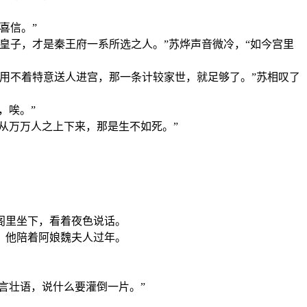
喜信。”
皇子，才是秦王府一系所选之人。”苏烨声音微冷，“如今宫里
用不着特意送人进宫，那一条计较家世，就足够了。”苏相叹了
，唉。”
从万万人之上下来，那是生不如死。”
阁里坐下，看着夜色说话。
，他陪着阿娘魏夫人过年。
言壮语，说什么要灌倒一片。”