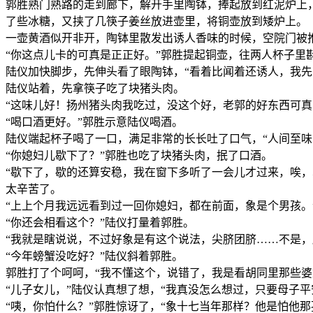
郭胜熟门熟路的走到廊下，解开手里陶钵，捧起放到红泥炉上
了些冰糖，又挟了几筷子姜丝放进壶里，将铜壶放到矮炉上。
一壶黄酒似开非开，陶钵里散发出诱人香味的时候，空院门被推
“你这点儿卡的可真是正正好。”郭胜提起铜壶，往两人杯子里
陆仪加快脚步，先伸头看了眼陶钵，“看着比闻着还诱人，我先
陆仪站着，先拿筷子吃了块猪头肉。
“这味儿好！扬州猪头肉我吃过，没这个好，老郭的好东西可真
“喝口酒更好。”郭胜示意陆仪喝酒。
陆仪端起杯子喝了一口，满足非常的长长吐了口气，“人间至味
“你媳妇儿歇下了？”郭胜也吃了块猪头肉，抿了口酒。
“歇下了，歇的还算安稳，我在窗下多听了一会儿才过来，唉
太辛苦了。
“上上个月我远远看到过一回你媳妇，都在前面，象是个男孩
“你还会相看这个？”陆仪打量着郭胜。
“我就是瞎说说，不过好象是有这个说法，尖脐团脐……不是，
“今年螃蟹没吃好？”陆仪斜着郭胜。
郭胜打了个呵呵，“我不懂这个，说错了，我是看胡同里那些婆
“儿子女儿，”陆仪认真想了想，“我真没怎么想过，只要母子
“咦，你怕什么？”郭胜惊讶了，“象十七当年那样？他是怕他