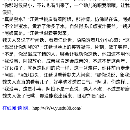
“你那时候是小，不过也看出来了，一个劲儿的跟我嚷嚷，让
漫延。
“真是蜜水？”江延世挑眉看着阿娘，那神情，仿佛是在说，阿
“不全是蜜水，黄酒了渗多了水，自然得多加点蜜汁姜丝。”魏
“阿娘真是。”江延世跟着笑起来。
魏夫人又说了些闲话，看着江延世，隐隐透着几分小心道：“这
“翁翁让你劝我的？”江延世脸上的笑容凝滞，片刻，敛了笑容
“不是，你翁翁成了精的人，哪会让我劝你这话，他知道不用
“我没事，阿娘放心，成亲我肯定会成亲的，不过不是这两年，
“好女孩子，就象这世间的花一样，这一盆难得，你往前再走
“阿娘，”沉默良久，江延世看着魏夫人问道：“那你说说，象
魏夫人直直的看着儿子，好半晌才透过口气，“阿世，你这样…
“我没事，这是小事，阿娘不是一直说，遇人不淑，不过是疥
魏夫人张了张嘴，却没能说出话来，眼泪夺眶而出。
在线阅 读 网
：http://wWw.yuedu88.com/