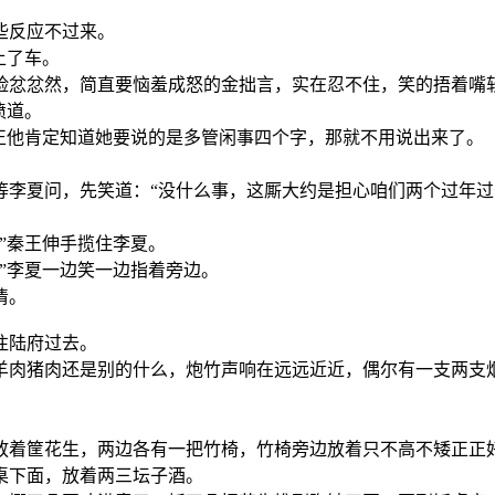
些反应不过来。
上了车。
脸忿忿然，简直要恼羞成怒的金拙言，实在忍不住，笑的捂着嘴
愤道。
正他肯定知道她要说的是多管闲事四个字，那就不用说出来了。
等李夏问，先笑道：“没什么事，这厮大约是担心咱们两个过年过
”秦王伸手揽住李夏。
”李夏一边笑一边指着旁边。
清。
往陆府过去。
羊肉猪肉还是别的什么，炮竹声响在远远近近，偶尔有一支两支
放着筐花生，两边各有一把竹椅，竹椅旁边放着只不高不矮正正
桌下面，放着两三坛子酒。