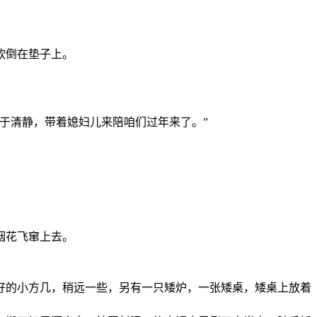
软倒在垫子上。
于清静，带着媳妇儿来陪咱们过年来了。”
烟花飞窜上去。
好的小方几，稍远一些，另有一只矮炉，一张矮桌，矮桌上放着