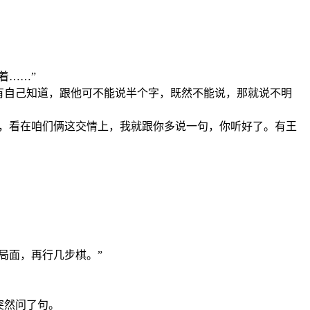
着……”
有自己知道，跟他可不能说半个字，既然不能说，那就说不明
了，看在咱们俩这交情上，我就跟你多说一句，你听好了。有王
局面，再行几步棋。”
突然问了句。