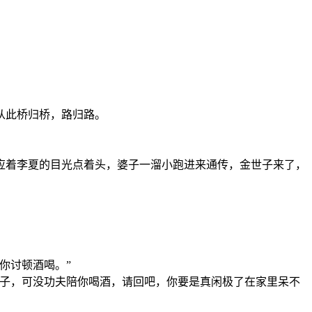
从此桥归桥，路归路。
应着李夏的目光点着头，婆子一溜小跑进来通传，金世子来了，
你讨顿酒喝。”
日子，可没功夫陪你喝酒，请回吧，你要是真闲极了在家里呆不