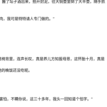
，搬了坛子酒出来，拍开封泥，往大铜壶里倒了大半壶，随手抓
肉，我可是特特请人专门做的。”
进椅背里，连声长叹，真是养儿方知报母恩，这怀胎十月，真是
他的晚饭还没吃呢。
。
害怕，不瞒你说，这三十多年，我头一回知道个怕字。”