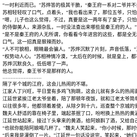
“一时利近而已。”苏烨答的极其干脆，“秦王府一系对二爷并
苏相轻轻叹了口气，点着头，“我也看出来了，那位五爷，只怕
“嗯，儿子也这么觉得，不过，真要是这一两年有了皇子，只怕
的侍御美人，来源杂乱，一时没法查出来哪些是秦王府的人。”
“是不是秦王府的人无所谓，你看看今年进宫的这些，都是全
口气。这一招真是狠辣而妙。
“人不可貌相，眼睛最会骗人。”苏烨沉默了片刻，声音低落，
“权势动人心。”苏相神情冷漠，“太后在的时候，就是皇上，
苏烨沉默良久，低低嗯了一声。
他总觉得，秦王爷不是那样的人。
……………………
隔了半个城的江府，这会儿热闹的不堪。
江家人丁兴旺，平日里有多鸡飞狗跳，这会儿就有多么的热闹
江延世紧挨江老太爷坐着，陪了那顿年夜饭，就和江老太爷简
以往很多年，他都领着差使，从除夕到十六，巡查整个京城的
魏夫人舒适的靠在椅子里，端起茶抿了口，吩咐换上热热的黄
江延世站起来，接过丫头拿来的黄酒，给阿娘斟了酒，又给自己
“也就你能陪阿娘喝几杯了。”魏夫人笑起来，“你小时候，那
“后来我是灌倒了一片。”江延世一句话没说完，笑起来，“她