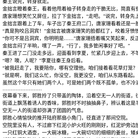
秦王说完，转身就走。
金拙言瞪着秦王，看着他甩着袖子转身走的干脆无比，简直有
唐家珊想笑忙又屏住，拉了下金拙言，“走吧。”说完，转身先
金拙言跟着上了车，车子出了秦王府二门，唐家珊看着还是一
“真是狗咬吕洞宾！”金拙言被唐家珊笑的脸都红了，咬着牙愤
“你可不是吕洞宾，你明明是……”唐家珊捂着嘴又笑起来，反
金拙言闷了半晌，嘿了一声，“行了，我多管闲事好了吧。”
秦王进了二门没走多远，迎面看到李夏，忙紧几步迎上去，不
“嗯？噢，人呢？”李夏往秦王身后看。
“被我赶走了，我要陪你，哪有空理他。咱们接着看花草灯笼？
“就是啊，我们这么忙，你没空，我更没空，咱们从东路看起。
虽然这个年只有她们两个人，可是她们两个既不孤单，也不冷
……………………
夜幕垂下来，郭胜拎了只带盖的陶钵，沿着空无一人的街道，
街道上飘荡着诱人的香味，郭胜时不时抽抽鼻子，辨认着这是
空无一人的街道却弥满了团圆的气息。
郭胜心情愉快的推开陆府那扇小角门，径直进了那间空院。
空院里没有人，不过廊下红泥小炉火旺的刚刚好，红泥炉旁边
一只红铜大酒壶，一大碗冰糖，一大碗切切的细细的姜丝，矮