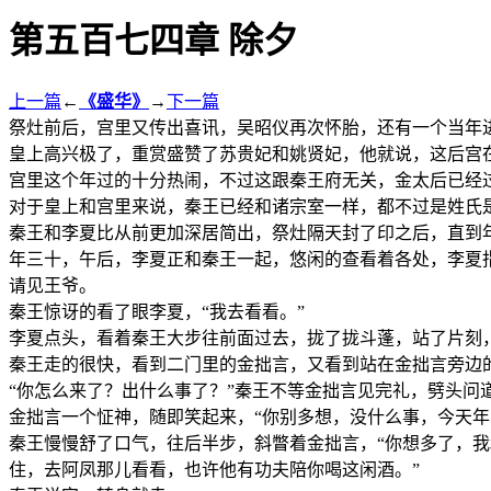
第五百七四章 除夕
上一篇
←
《盛华》
→
下一篇
祭灶前后，宫里又传出喜讯，吴昭仪再次怀胎，还有一个当年
皇上高兴极了，重赏盛赞了苏贵妃和姚贤妃，他就说，这后宫
宫里这个年过的十分热闹，不过这跟秦王府无关，金太后已经
对于皇上和宫里来说，秦王已经和诸宗室一样，都不过是姓氏
秦王和李夏比从前更加深居简出，祭灶隔天封了印之后，直到
年三十，午后，李夏正和秦王一起，悠闲的查看着各处，李夏
请见王爷。
秦王惊讶的看了眼李夏，“我去看看。”
李夏点头，看着秦王大步往前面过去，拢了拢斗蓬，站了片刻
秦王走的很快，看到二门里的金拙言，又看到站在金拙言旁边
“你怎么来了？出什么事了？”秦王不等金拙言见完礼，劈头问
金拙言一个怔神，随即笑起来，“你别多想，没什么事，今天年
秦王慢慢舒了口气，往后半步，斜瞥着金拙言，“你想多了，
住，去阿凤那儿看看，也许他有功夫陪你喝这闲酒。”