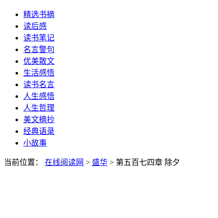
精选书摘
读后感
读书笔记
名言警句
优美散文
生活感悟
读书名言
人生感悟
人生哲理
美文摘抄
经典语录
小故事
当前位置：
在线阅读网
>
盛华
> 第五百七四章 除夕