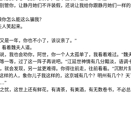
我别管你，让静月她们不许装假，还说让我给你跟静月她们一样的
娘你怎么能这么骗我？
夫人笑起来。
又是一年，你也不小了，该议亲了。”
，看着魏夫人道。
他说，我也会劝你，阿世，你一个人太孤单了，我看着难过。”魏
等一等，过了这一阵子再说吧。”江延世神情有几分黯淡，语调
走，就会发现，另一盆更难得。你得往前走，往前看看。”沉默片
我这样的人，象你儿子我这样的，这京城有几个？明州有几个？天
…”
癣之忧，这世上还有鲜花，有清茶，有美酒，有无数卷书，不必总