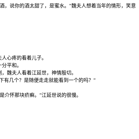
酒，说你的酒太甜了，是蜜水。”魏夫人想着当年的情形，笑意
夫人心疼的看着儿子。
十分平和。
刻，魏夫人看着江延世，神情殷切。
下有几个？是随便走走就能看到一个的吗？”
是介怀那块疥癣。”江延世说的很慢。