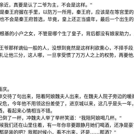
不亲近，真要是认了二爷为主，不会是这样。”
是秦王府握在手里，以防万一所用，秦王府，应该是在等宫里的
也不会是秦王府首选，毕竟，皇上还正当盛年，最后一个出生的
无根基的小户之女，不管是哪个生了皇子，背后都没有娘家助力，
“王爷那样谪仙一般的人，没想到竟然是这样利欲熏心，不择手段
都礼让他三分，这人哪，一旦享受惯了万万人之上的权势，再要他
喜庆。
单交待了句出来，陪着阿娘魏夫人出来，在魏夫人院子旁边的暖
安危，今年他不用领这份差使了，进京城以来，这几乎是头一年
酒，看起来心情相当不错。
倒了一杯，冲魏夫人举了举杯笑道：“我陪阿娘喝几杯。”
时候我们还在山里住着，有一年你非要跟静月她们喝酒，还净是豪
们都是装的吧？我那时候小，看不出来，还是……那酒？”