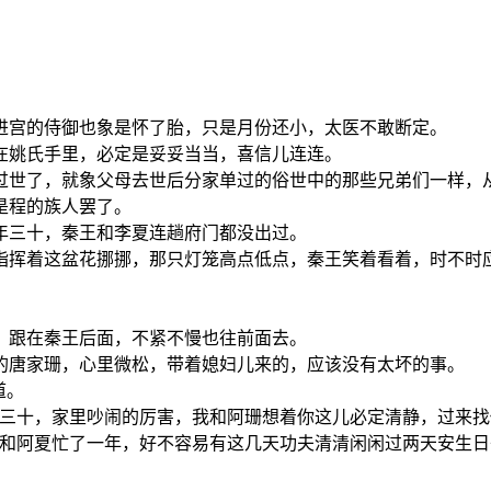
进宫的侍御也象是怀了胎，只是月份还小，太医不敢断定。
在姚氏手里，必定是妥妥当当，喜信儿连连。
过世了，就象父母去世后分家单过的俗世中的那些兄弟们一样，
是程的族人罢了。
年三十，秦王和李夏连趟府门都没出过。
指挥着这盆花挪挪，那只灯笼高点低点，秦王笑着看着，时不时
，跟在秦王后面，不紧不慢也往前面去。
的唐家珊，心里微松，带着媳妇儿来的，应该没有太坏的事。
道。
三十，家里吵闹的厉害，我和阿珊想着你这儿必定清静，过来找
我和阿夏忙了一年，好不容易有这几天功夫清清闲闲过两天安生