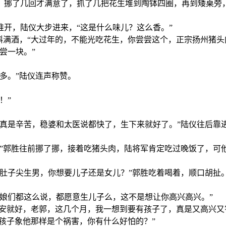
，挪了几回才满意了，抓了几把花生堆到陶钵四圈，再到矮桌旁
开，陆仪大步进来，“这是什么味儿？这么香。”
斟满酒，“大过年的，不能光吃花生，你尝尝这个，正宗扬州猪头
尝一块。”
多。”陆仪连声称赞。
！”
，真是辛苦，稳婆和太医说都快了，生下来就好了。”陆仪往后靠
。”郭胜往前挪了挪，接着吃猪头肉，陆将军肯定吃过晚饭了，可
肚子尖生男，你想要儿子还是女儿？”郭胜吃着喝着，顺口胡扯
娘们都这么说，都愿意生儿子么，这不是想让你高兴高兴。”
平安就好，老郭，这几个月，我一想到要有孩子了，真是又高兴又
那孩子象他那样是个祸害，你有什么好怕的？”