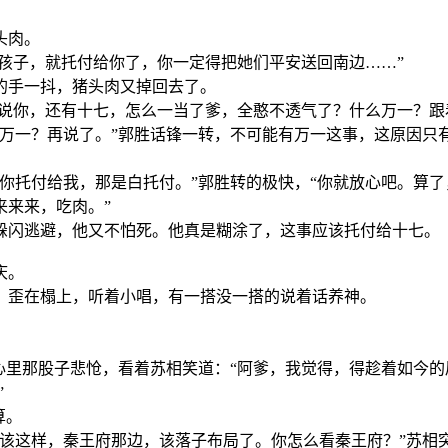
头肉。
和孩子，就托付给你了，你一定得把她们平安送回南边……”
的手一抖，猪头肉又掉回去了。
你说你，还有十七，怎么一当了爹，全憨不透气了？什么万一？跟
么万一？再说了。”郭胜话锋一转，不可能有万一这事，这原因只
你托付给我，那是白托付。”郭胜转的极快，“你就放心吧。算
来来来，吃肉。”
躲闪逃避，他又不怕死。他真是糊涂了，这事应该托付给十七。
庆。
，歪在榻上，听着小唱，有一搭没一搭的说着话养神。
心里那股子悲怆，看着苏相笑道：“阿爹，我觉得，得趁着如今的
”
算。
该这样，秦王府那边，该落子布局了。你怎么看秦王府？”苏相