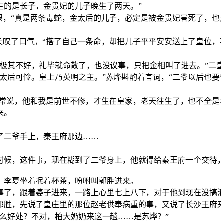
生的是长子，金贵妃的儿子晚生了两天。”
眼，“真是两条毒蛇，金太后的儿子，必定是被金贵妃害死了，
长叹了口气，“搭了自己一条命，却把儿子平平安安送上了皇位，
情极其不好，礼毕就命散了，也没议事，只把金相叫了进去。”二
太后可怜。皇上乃英明之主。”苏烨斟酌着言词，“二爷以后也
三常说，他和我是前世不修，才生在皇家，老天往生了，也不全是
来。
了二爷手上，秦王府那边……
时候，这件事，现在糊到了二爷身上，他就得给秦王府一个交待
，李夏坐着抿着杯茶，吩咐叫郭胜进来。
事了，跟着婆子进来，一路上心里七上八下，对于他到现在没搞
郭胜，先说了皇庄里的那位赵老供奉病重的事，又说了长沙王府
么好处？不对，柏大奶奶来这一趟……是苏烨？”