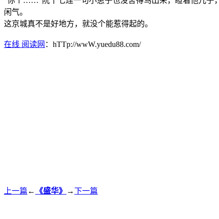
“你个……”阮十七连一句小崽子也没舍得骂出来，瞪着他儿
闲气。
这京城真不是好地方，就没个能惹得起的。
在线 阅读网
：hTTp://wwW.yuedu88.com/
上一篇
←
《盛华》
→
下一篇