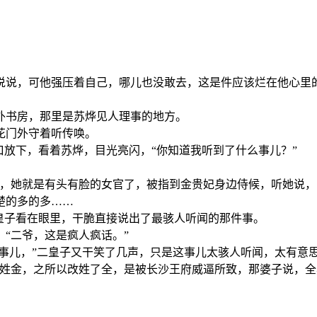
说说，可他强压着自己，哪儿也没敢去，这是件应该烂在他心里
外书房，那里是苏烨见人理事的地方。
花门外守着听传唤。
口放下，看着苏烨，目光亮闪，“你知道我听到了什么事儿？”
候，她就是有头有脸的女官了，被指到金贵妃身边侍候，听她说，
楚的多的多……
皇子看在眼里，干脆直接说出了最骇人听闻的那件事。
“二爷，这是疯人疯话。”
这事儿，”二皇子又干笑了几声，只是这事儿太骇人听闻，太有意
有姓金，之所以改姓了全，是被长沙王府威逼所致，那婆子说，