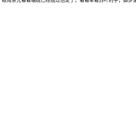
子，眼角余光看着端砚已经绕过他走了，看着牵着苏叶的手，脚步