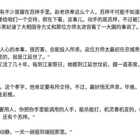
还有不少是握在苏烨手里。赵老供奉这么个人，苏烨不可能不知
要给咱们一个交待，照在下看，这事儿，动手的是苏烨，不过被
天苏贵妃请了大相国寺方丈和那位方师太进宫看了一大圈的事说了
度人心的本事，很厉害，总能投人所求。这位方师太最初在京城
里的，就是江延世了。”
又活了几十年，每到江家祭日，她都到江延世坟前，摆一道茶席
神。这个孝字，他肯定要有所交待，不过，最好悄无声息，毕竟，
往前推。
我要用人，你把你手里能调用的人手，能杀能打，机灵善机变的
，还有个苏烨。”
动静，一天一趟报到端砚那里。”