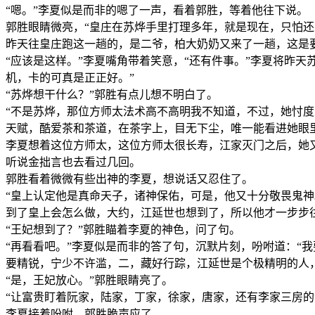
“嗯。”李夏似是而非的嗯了一声，看着郭胜，等着他往下说。
郭胜眼睛微亮，“皇庄在苏烨手里打理多年，就是现在，只怕
昨天往皇庄跑这一趟的，是二爷，柏大奶奶又来了一趟，这是
“应该是这样。”李夏嘴角带着笑意，“还有件事。”李夏将昨
机，卡的可真是正正好。”
“苏烨想干什么？”郭胜有点儿想不明白了。
“不是苏烨，那位方师太法术高不高明我不知道，不过，她忖
天赋，酷爱茶和茶道，在茶字上，目无下尘，唯一能看进她眼
李夏想着这位方师太，这位方师太很长寿，江家灭门之后，她
听说金拙言也去看过几回。
郭胜看着微微有些出神的李夏，想说话又忍住了。
“皇上认定他是真命天子，诸神保佑，可是，他又十分敬畏鬼
到了皇上会怎么做，大约，江延世也想到了，所以他才一步步
“王妃想到了？”郭胜瞄着李夏的神色，问了句。
“再看看吧。”李夏似是而非的答了句，沉默片刻，吩咐道：“
要精锐，宁少不许滥，二，藏好行踪，江延世是个极精明的人
“是，王妃放心。”郭胜眼睛亮了。
“让富贵盯着阮家，陆家，丁家，徐家，唐家，还有李家三房的
李夏接着吩咐，郭胜脆声应了。