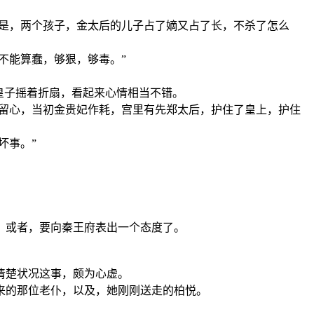
也是，两个孩子，金太后的儿子占了嫡又占了长，不杀了怎么
不能算蠢，够狠，够毒。”
皇子摇着折扇，看起来心情相当不错。
要留心，当初金贵妃作耗，宫里有先郑太后，护住了皇上，护住
坏事。”
，或者，要向秦王府表出一个态度了。
清楚状况这事，颇为心虚。
来的那位老仆，以及，她刚刚送走的柏悦。