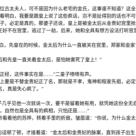
那位古太夫人，可不是因为什么老宅的金氏，这事谁不知道？这全
能看明白，我要是跟皇上说了这些疯话，岂不是扯得别的话也不可
样子，必定是真的，那婆子还说，皇上是被金太后从金贵妃宫里
正好不在宫里，逃过了一劫，后来，她和全具有想方设法打听宫
明白，先皇在的时候，金太后为什么一直被关在宫里，郑家和金
后和先皇一直关着金太后，是怕她害死了皇上！”
正经，这件事实在是……”二皇子啧啧有声。
皇上要是不替金贵妃正了名，那就是不孝，鬼神和程家先祖，必
名，真是失心疯了。”
婆子几乎见他一次就说一次，要不是留着她有用，就凭她这份全无
，自然也是全具有的疯相，只怕还是……”
奈看着他的苏烨，转着手里的折扇，皱眉道：“你说，为什么金
的话顿了顿，才接着道：“金太后和金贵妃的脉案，直到孩子出