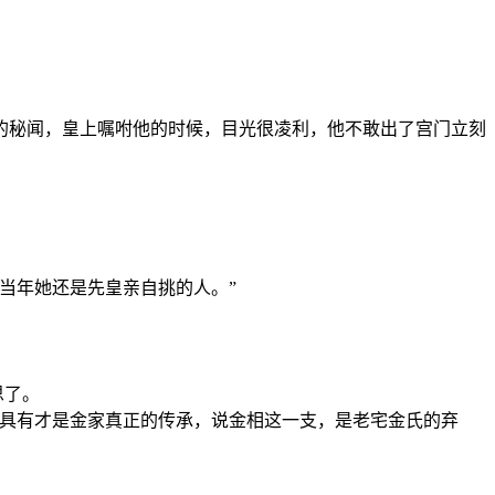
的秘闻，皇上嘱咐他的时候，目光很凌利，他不敢出了宫门立刻
当年她还是先皇亲自挑的人。”
思了。
全具有才是金家真正的传承，说金相这一支，是老宅金氏的弃