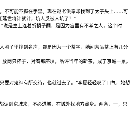
道，不可能不握在手里。现在赵老供奉却找到了太子头上……可
江延世将计就计，坑人反被人坑了？”
。“说是皇上连着折损子嗣，是因为宫里有不孝之人，这个时
贵人圈子里挣到名声，却是因为一个茶字，她闻茶品茶上有几分
，放两只杯子，对着那座坟，品评当年的新茶，成了京城一景。
只要对鬼神有所交待，也就过去了。”李夏轻轻叹了口气，她想
，都调到京城来，不必进城，在城外找地方藏身。两条，一，只