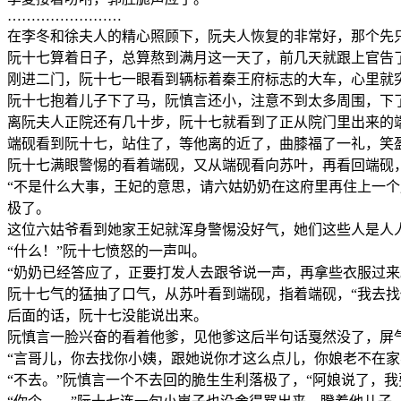
……………………
在李冬和徐夫人的精心照顾下，阮夫人恢复的非常好，那个先
阮十七算着日子，总算熬到满月这一天了，前几天就跟上官告
刚进二门，阮十七一眼看到辆标着秦王府标志的大车，心里就
阮十七抱着儿子下了马，阮慎言还小，注意不到太多周围，下
离阮夫人正院还有几十步，阮十七就看到了正从院门里出来的
端砚看到阮十七，站住了，等他离的近了，曲膝福了一礼，笑
阮十七满眼警惕的看着端砚，又从端砚看向苏叶，再看回端砚，
“不是什么大事，王妃的意思，请六姑奶奶在这府里再住上一
极了。
这位六姑爷看到她家王妃就浑身警惕没好气，她们这些人是人
“什么！”阮十七愤怒的一声叫。
“奶奶已经答应了，正要打发人去跟爷说一声，再拿些衣服过
阮十七气的猛抽了口气，从苏叶看到端砚，指着端砚，“我去找
后面的话，阮十七没能说出来。
阮慎言一脸兴奋的看着他爹，见他爹这后半句话戛然没了，屏
“言哥儿，你去找你小姨，跟她说你才这么点儿，你娘老不在家
“不去。”阮慎言一个不去回的脆生生利落极了，“阿娘说了，