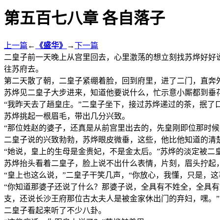
第五百七八章 各自落子
上一篇
←
《盛华》
→
下一篇
二皇子前一天晚上从宫里回去，心里激荡的想立刻找苏烨好好
往苏府去。
第二天散了朝，二皇子紧绷着脸，回到府里，进了二门，直奔
苏烨见二皇子大步进来，知道他要说什么，忙示意小厮都到垂
“我昨天去了趟皇庄。”二皇子坐下，接过苏烨递过的茶，抿了
苏烨挑起一根眉毛，带出几分兴致。
“那位姓赵的婆子，还真是从前宫里出去的，先皇刚即位那时
二皇子说的兴致勃勃，苏烨眼皮微垂，这些，他比他知道的清
“她说，皇上的生母是金贵妃，不是金太后。”苏烨的淡定被二
苏烨抬头看着二皇子，脸上说不出什么表情，片刻，眉头拧起，
“皇上也这么说，”二皇子干笑几声，“你放心，我懂，只是，
“你知道那婆子还说了什么？那婆子说，全具有不姓全，全具
支，还说长沙王府那位古太夫人是被金家休出门的弃妇，嘿。”
二皇子看起来听了不少八卦。