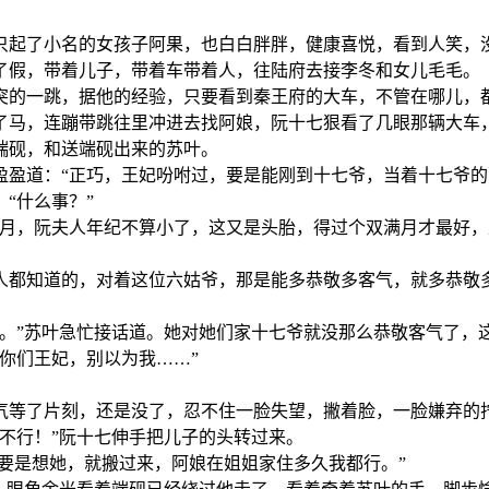
只起了小名的女孩子阿果，也白白胖胖，健康喜悦，看到人笑，
了假，带着儿子，带着车带着人，往陆府去接李冬和女儿毛毛。
突的一跳，据他的经验，只要看到秦王府的大车，不管在哪儿，
了马，连蹦带跳往里冲进去找阿娘，阮十七狠看了几眼那辆大车
端砚，和送端砚出来的苏叶。
盈盈道：“正巧，王妃吩咐过，要是能刚到十七爷，当着十七爷的
“什么事？”
个月，阮夫人年纪不算小了，这又是头胎，得过个双满月才最好，
人都知道的，对着这位六姑爷，那是能多恭敬多客气，就多恭敬
来。”苏叶急忙接话道。她对她们家十七爷就没那么恭敬客气了，
你们王妃，别以为我……”
气等了片刻，还是没了，忍不住一脸失望，撇着脸，一脸嫌弃的
不行！”阮十七伸手把儿子的头转过来。
我要是想她，就搬过来，阿娘在姐姐家住多久我都行。”