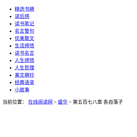
精选书摘
读后感
读书笔记
名言警句
优美散文
生活感悟
读书名言
人生感悟
人生哲理
美文摘抄
经典语录
小故事
当前位置：
在线阅读网
>
盛华
> 第五百七八章 各自落子