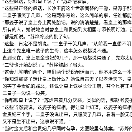
“这些疯话，你跟皇上说了？”苏烨皱着眉。
“这些是正经的疯话，长沙王府这个世袭罔替的王爵，是源于
二皇子嘿笑了几声，“这是两条毒蛇，这么简单的事，任谁都
“那婆子说了皇上身上两处胎记，说的清清楚楚，看皇上的那
所有的人，她说她当时替皇上和贵妃到大相国寺添长明灯油，
“都是胡说。”苏烨冷淡的批了句。
“这些，肯定不是胡说。”二皇子干笑几声，“从前我一直想不
上这个先皇唯一孩子的生母，这事怎么说都说不通。
直到现在，皇上是金贵妃的儿子，那一切都说得通了，先郑太
“二爷也开始胡说了。”苏烨皱起了眉头。
“这会儿就咱们两个，咱们两个说说闲话而已，你不用这么一本
“你知道那婆子想让皇上做什么？她说自古天子以孝治天下，
的害了金贵妃的罪恶，还说让皇上诛尽长沙王府，替全具有正
二皇子一边说一边笑。
“你都跟皇上说了？”苏烨带着几分厌恶，类似的话，那赵老
“这些当然要说，这婆子的疯相，得让皇上知道，这婆子的疯相
金贵妃三个字，二皇子没说出来，只嘿笑了几声，看着一脸无
又不是生不出来，这事说不通。”
“当时金太后和金贵妃几乎同时有孕，太医院里有脉案。”苏烨