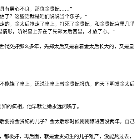
具有居心不良，那位金贵妃……”
信了？这些话就是咱们说说当个乐子。”
抢走的，金太后抢走了皇上，打死了金贵妃，和金贵妃宫里几乎
里情形，听说皇上养在了先郑太后宫里，才放了心。”
家世代交好那么多年，先郑太后又是看着金太后长大的，又是皇
定不能饶了皇上，还说让皇上替金贵妃报仇，向天下明发金太后
自知的疯相，他早就让她永远闭嘴了。
太后要抢金贵妃的儿子？金太后那时候刚刚嫁进宫没两年，自己
生，都极好，再后面，就是金贵妃生的儿子难产，没能熬过去，