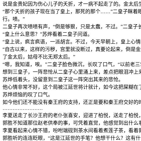
说是金贵妃因为伤心儿子的夭折，才一病不起走了的。金太后
“那个夭折的孩子现在当了皇上，那死的那个……”二皇子眯着
行。啧。”
二皇子再次啧啧有声，“倒是够狠，只是太蠢，不过。”二皇子
“皇上什么意思？”苏烨看着二皇子问道。
“皇上说，疯言疯语，一派胡言。不过，今天早朝上，皇上心
“自古以来，这样的污秽，宫里就没断过，真要论起来，倒是金
了金太后，姑母不比无郑太后。”
“嗯，我知道，唉。”二皇子脸色微沉，长叹了口气，“以前老
想到三皇子，一阵悲怆从二皇子心里涌上来，差点把眼泪冲上
苏烨低着头，没留意到二皇子这一阵突出其来的悲怆。
他心情非常不好，这个局被江延世将计就计，如今这把屎糊在
苏烨烦恼的叹了口气。
如今他们还不能没有秦王府的支持，还正是要和秦王府交好的
……………………
李夏送走了长沙王府的老仆张喜安，迎进了柏悦，送走了柏悦
郭胜不知道那位赵老供奉的事，可凭着直觉，他感觉到出什么
李夏看起来心情不错，吩咐端砚到茶水间看着煮莲子茶，看着
郭胜听的连连眨眼，“这是江延世的手笔？他想干什么？这有什