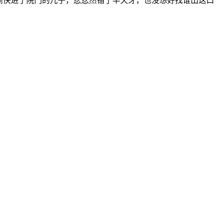
愉快进了院门的儿子，忿忿然错了半天牙，也没想好找谁出这口