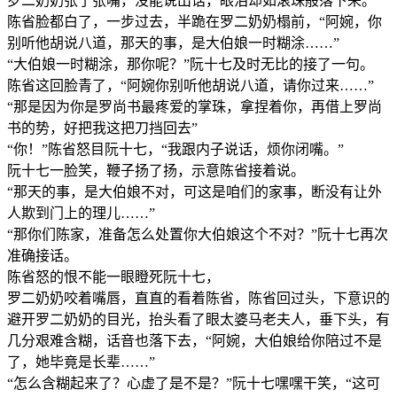
罗二奶奶张了张嘴，没能说出话，眼泪却如滚珠般落下来。
陈省脸都白了，一步过去，半跪在罗二奶奶榻前，“阿婉，你
别听他胡说八道，那天的事，是大伯娘一时糊涂……”
“大伯娘一时糊涂，那你呢？”阮十七及时无比的接了一句。
陈省这回脸青了，“阿婉你别听他胡说八道，请你过来……”
“那是因为你是罗尚书最疼爱的掌珠，拿捏着你，再借上罗尚
书的势，好把我这把刀挡回去”
“你！”陈省怒目阮十七，“我跟内子说话，烦你闭嘴。”
阮十七一脸笑，鞭子扬了扬，示意陈省接着说。
“那天的事，是大伯娘不对，可这是咱们的家事，断没有让外
人欺到门上的理儿……”
“那你们陈家，准备怎么处置你大伯娘这个不对？”阮十七再次
准确接话。
陈省怒的恨不能一眼瞪死阮十七，
罗二奶奶咬着嘴唇，直直的看着陈省，陈省回过头，下意识的
避开罗二奶奶的目光，抬头看了眼太婆马老夫人，垂下头，有
几分艰难含糊，话音也落下去，“阿婉，大伯娘给你陪过不是
了，她毕竟是长辈……”
“怎么含糊起来了？心虚了是不是？”阮十七嘿嘿干笑，“这可