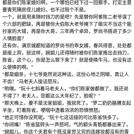
都是你们陈家媳妇啊，一个哪怕已经下过一回狠手，打定主意
要害死隔房侄儿媳妇，也不过陪个不是。
一个，就是用来随时挡刀的是吧？先是替你阿爹陈二老爷谋了
个六部的肥缺，再是替你大伯陈大老爷掩下了赈灾不当这个能
抄家的大错，再是你大哥，三年两个卓异，罗尚书搭进了多少
人情脸面？
还有你，满京城都知道的罗尚书的乖女婿，春风得意，处处都
是座上宾，就这样，婉姐儿还得随时被你们陈家推出去挡刀，
陈省，这个心，你是怎么狠下来了？就是使唤牛马，也没有这
么使唤的啊。”
“都是姻亲，十七爷竟然说这种话，这份心地之阴暗，真让人
不齿！”马老夫人接话怒斥。
“哟噢。”阮十七斜着马老夫人，“你们陈家做都做了，我还说
不得了？老夫人，您都这么大年纪了，脸呢？”
“那天晚上，要不是沈家姐姐，我就死了。”罗二奶奶胳膊支起
半坐，盯着陈省，哽咽中透着浓浓的恐惧愤怒。
“他正可惜你没死呢。”阮十七这话接的可比陈省快多了。
“你闭嘴！”陈省猛转头一声怒呵，气的额头青筋都暴出来了。
“婉姐儿，你这个夫君有个既没家世又穷的连嫁妆都没有的青