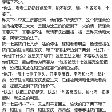
爹强了不少。
“你去，看看二奶奶好点没有，能不能来一趟。”陈省吩咐一个
婆子。
昨天下午李家二房那些事，他们都打听清楚了，这个阮谨俞没
当场抽死郭二太太，是因为沈三奶奶赶到了，求的情，阮谨俞
真要来了，真要挡不住，就请罗氏出面挡一挡，是昨天他和太
婆、阿爹议定的法子。
阮十七离院门七八步，猛的停住，眯眼看着明显一脸惊慌挡在
院门口的陈省和陈安庆，鞭子轻轻往旁边划了两划，“让开。”
“你想干什么？这是天子脚下！这是王法之地！不要以为这是
你们家里，能由着你为所妄为！”陈省被阮十七这幅完全没把
他，没把陈家放在眼里的狂妄气的胸口生疼。
“拖开。”阮十七侧了侧头，开字刚落音，南海和北海一起扑
前，没等陈省和陈安庆反应过来，已经被南海和北海揪着前
襟，提起来放到了院门台阶下。
“快去！快把二奶奶请来，快去！”陈省反应快，被北海一把揪
起时，就急急的叫道。
阮十七眉梢抖了抖，又立刻平复回去，愉快的甩了两下鞭子，
斜一眼陈省，再斜一眼陈安庆，昂昂然、慢吞吞往院门踱过