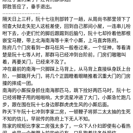
郭胜答应了，垂手退出。
……………………
隔天日上三杆，阮十七往刑部转了一趟，从周尚书那里领下了
彻查大狱走失犯人这桩差使，回到自己那间小屋，一连串儿吩
咐下去，小吏们忙的脚后跟踢到后脑勺，阮十七却拎着他那根
嵌宝马鞭，带上北海南海等十来个小厮，上马直奔陈府。
陈府几个门房看到一群马狂风一般卷过来，一个怔神，等看清
楚是阮十七等人时，那群马已经冲到台阶前，门房们嗷嗷叫
着，再要关门，已经来不及了。
冲在最前的南海一只脚踩上马背上，从马背上直接纵身跃上台
阶，一脚踹开大门，将几个正圆瞪着眼睛推着沉重大门的门房
撞的摔成一团。
南海的小厮探身抓住南海那匹马，跳下拴好两匹马时，阮十七
已经将鞭子甩的啪啪响，大步流星冲进了大门，小厮急忙跑几
步，跟在围在阮十七身边那群虎虎生风的小厮后面。
昨天下午阮十七冲到李家二房，一顿鞭子将郭二太太抽的生死
不知的信儿，早就传的陈府上下无人不知。
陈家的规矩比李家二房强太多了，一众下人仆妇即使有心看热