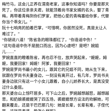
梅竹马，这会儿正养在渭南老家，这事你知道吗？你要是那天
死了，你这位亲亲夫君，就能顶着尚书家女婿的名头，娶了青
梅，再带着青梅到你们罗家，把他心爱的青梅塞给你爹，代替
你当个乖女儿。”
阮十七响亮的拍着巴掌，“可惜啊，你居然没死，真是太让人
难过了。”
“你胡说八道！”陈省急的眼珠都红了，“你造谣中伤！”
“这句造谣中伤不是脱口而出，因为心虚吧？是吧？婉姐
儿……”
罗婉直直的瞪着陈省，再也忍不住，放声哭起来，“嬷嬷，姆
嬷，我要回家！姆嬷！阿爹，我要回家！”
罗婉是罗尚书最小的女儿，跟其它的兄姐不同，她从生下来，
就跟在罗尚书夫妻身边，一刻没有离开过，有几年，罗尚书夫
妻身边就只有这一个小女儿跟着，自小儿娇养长大，是真没受
过什么委屈。
那天婆台山上惊吓居多，可下山之后，罗婉越想越怒，越想越
悲，和奶娘裘嬷嬷哭了四五场，裘嬷嬷想方设法的劝解她，可
翻来覆去，还是干巴巴那几句：她是长辈，长辈有难，子侄代