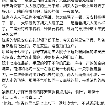
闹，也是一个敢跟上前的也没有，只乱跑着往各处报信。
昨天听说郭二太太被打的生死不知，胡夫人就一晚上晕过去了
好几回，陈眙守着阿娘，惊恐的做了一夜噩梦。
陈家老夫人马氏也不知道骂谁，总之痛骂了一顿，又安排指挥
了一顿，一大早就到了胡夫人院子里，一是看看胡夫人怎么样
了，二是她得过来看着，她倒要看看，姓阮的敢把她这个老婆
子怎么样！
陈省的爹陈安庆在礼部领了份闲差，今天自然是告了假，陈省
当然也没敢出门，守在家里，准备顶门立户。
听说阮十七来了，就守在离胡夫人院子不远处暖阁里的陈安庆
和陈省，急忙连走带跑，冲到胡夫人院门口守着。
阮十七走在最前，手里的鞭子不停的甩出一声接一声的破空尖
啸声，南海和北海一左一右跟在阮十七两边，一只手握着腰
刀，一幅准备随时出刀砍出去的架势，两人后面是诸小厮，一
群人走的飞快，那股子气势如同一支离弦的箭，带着浓烈的杀
气。
紧挨在儿子陈省身边的陈安庆腿有点儿抖，“阿省，这位十
七……爷，不会真……”
“他敢。”陈省心里也是七上八下，满肚皮惊气，不过还是比他