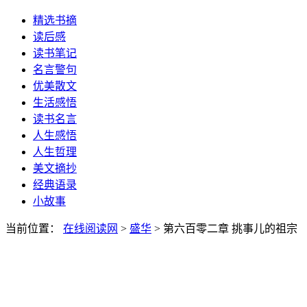
精选书摘
读后感
读书笔记
名言警句
优美散文
生活感悟
读书名言
人生感悟
人生哲理
美文摘抄
经典语录
小故事
当前位置：
在线阅读网
>
盛华
> 第六百零二章 挑事儿的祖宗