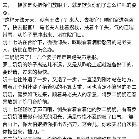
去，一幅就是没把你们放眼里，就是欺负你们了怎么样吧的姿
态。
“这样无法无天，没有王法了？来人，去报官！咱们家进强盗
了，快去报官！”马老夫人拄着拐杖，扶着个丫头，气的连喘
带骂，从院子里冲出来，堵在院门口。
阮十七站在台阶下，微微仰头，眯眼看着满脸怒容的马老夫
人，仿佛在思忖怎么办。
“二奶奶来了！”几个婆子连走带跑尖声禀报。
罗二奶奶的院子离这儿不远，又是从昨晚上起就准备好了的，
要说请，过来的极快。
阮十七往外退了一步，又退了一步，一直退到刚才站在地方，
看着几个粗壮婆子抬着病的不算太重，可也肯定不算轻的罗二
奶奶，健步如飞过来，顺着马老夫人的示意，将罗二奶奶连春
凳放到了院门台阶前。
阮十七轻轻吹了声口哨，侧头看着看着他的罗二奶奶，看着罗
二奶奶眼里似有似无的泪光，满是怜惜不忍的叹了口气，“婆
台山上，你大伯娘把你推出去挡刀，这会儿，你那夫君再次把
你推出来，挡刀。”