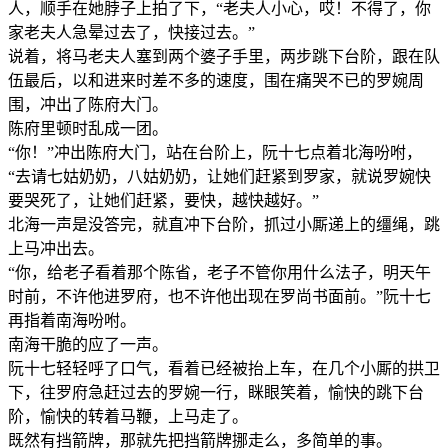
人，顺手在她脖子上拍了下，“老夫人小心，哎！不得了，你
家老夫人急晕过去了，快接过去。”
说着，将马老夫人塞到两个婆子手里，两步跳下台阶，跟在队
伍最后，以和进来时差不多的速度，围在痛哭不已的罗婉周
围，冲出了陈府大门。
陈府里顿时乱成一团。
“你！”冲出陈府大门，站在台阶上，阮十七点着北海吩咐，
“去请七姑奶奶，八姑奶奶，让她们赶紧到罗家，就说罗婉快
要哭死了，让她们赶紧，要快，越快越好。”
北海一声是没答完，就直冲下台阶，抓过小厮递上的缰绳，跳
上马冲出去。
“你，给老子看着那个陈省，老子不管你用什么法子，明天午
时前，不许他进罗府，也不许他出现在罗尚书面前。”阮十七
再指着南海吩咐。
南海干脆的应了一声。
阮十七轻轻呼了口气，看着已经被抬上车，在几个小厮的拱卫
下，往罗府急赶过去的罗婉一行，眯眼笑着，愉快的跳下台
阶，愉快的转着马鞭，上马走了。
既然有挡箭牌，那就先把挡箭牌挪走么，多简单的事。