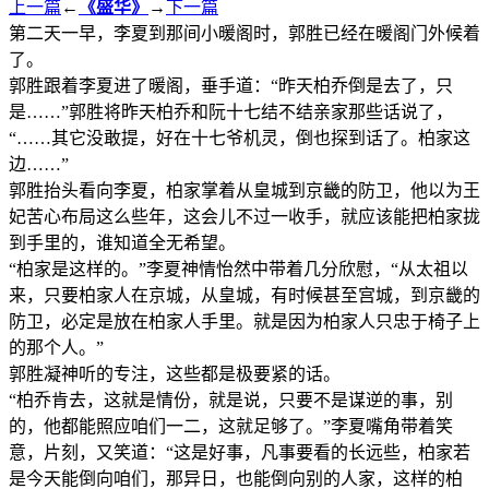
上一篇
←
《盛华》
→
下一篇
第二天一早，李夏到那间小暖阁时，郭胜已经在暖阁门外候着
了。
郭胜跟着李夏进了暖阁，垂手道：“昨天柏乔倒是去了，只
是……”郭胜将昨天柏乔和阮十七结不结亲家那些话说了，
“……其它没敢提，好在十七爷机灵，倒也探到话了。柏家这
边……”
郭胜抬头看向李夏，柏家掌着从皇城到京畿的防卫，他以为王
妃苦心布局这么些年，这会儿不过一收手，就应该能把柏家拢
到手里的，谁知道全无希望。
“柏家是这样的。”李夏神情怡然中带着几分欣慰，“从太祖以
来，只要柏家人在京城，从皇城，有时候甚至宫城，到京畿的
防卫，必定是放在柏家人手里。就是因为柏家人只忠于椅子上
的那个人。”
郭胜凝神听的专注，这些都是极要紧的话。
“柏乔肯去，这就是情份，就是说，只要不是谋逆的事，别
的，他都能照应咱们一二，这就足够了。”李夏嘴角带着笑
意，片刻，又笑道：“这是好事，凡事要看的长远些，柏家若
是今天能倒向咱们，那异日，也能倒向别的人家，这样的柏