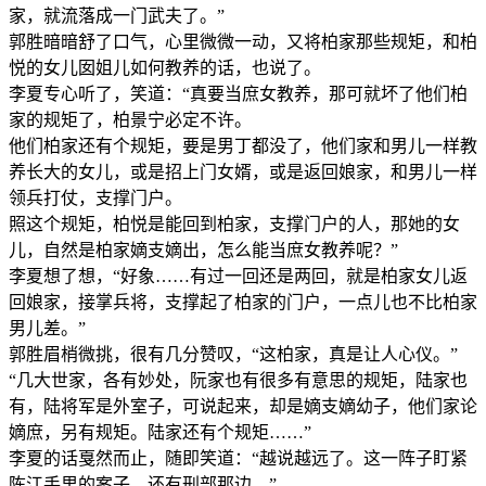
家，就流落成一门武夫了。”
郭胜暗暗舒了口气，心里微微一动，又将柏家那些规矩，和柏
悦的女儿囡姐儿如何教养的话，也说了。
李夏专心听了，笑道：“真要当庶女教养，那可就坏了他们柏
家的规矩了，柏景宁必定不许。
他们柏家还有个规矩，要是男丁都没了，他们家和男儿一样教
养长大的女儿，或是招上门女婿，或是返回娘家，和男儿一样
领兵打仗，支撑门户。
照这个规矩，柏悦是能回到柏家，支撑门户的人，那她的女
儿，自然是柏家嫡支嫡出，怎么能当庶女教养呢？”
李夏想了想，“好象……有过一回还是两回，就是柏家女儿返
回娘家，接掌兵将，支撑起了柏家的门户，一点儿也不比柏家
男儿差。”
郭胜眉梢微挑，很有几分赞叹，“这柏家，真是让人心仪。”
“几大世家，各有妙处，阮家也有很多有意思的规矩，陆家也
有，陆将军是外室子，可说起来，却是嫡支嫡幼子，他们家论
嫡庶，另有规矩。陆家还有个规矩……”
李夏的话戛然而止，随即笑道：“越说越远了。这一阵子盯紧
陈江手里的案子，还有刑部那边。”