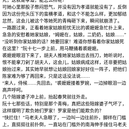
死，这就是孝道，能怎么样呢？
可她心里那股子憋闷怒气，并没有因为孝道就能没有了，反倒
因为这份兜头压下的蛮横孝道，和这个不能怎么样，更加郁结
忿然，这会儿被这个等她死的青梅砸下来，瞬间就崩溃了。
一路跟过来，正看着她家姑娘担忧无比的裘嬷嬷急忙扑上来，
急急的安慰着她家姑娘，“姆嬷在，姑娘，二奶奶，姑娘……”
“没听到你家姑娘的话？她要回家！难道你想看着你家姑娘死
在这里？”阮十七一步上前，用马鞭捅着裘嬷嬷。
裘嬷嬷眼泪下来了，胡夫人推她家姑娘出去挡刀，她听说时，
恨不能拿刀剁了胡夫人，这会儿，姑娘病成这样，还非要把姑
娘抬过来，其实她早就想让姑娘回娘家好好住一阵子，把他们
陈家难为够了再回来，只是这话没法说……
“来人，侍候……先回去。”裘嬷嬷搂着罗婉，一边掉眼泪一边
高声呼呵。
几个陪嫁婆子冲上前，抬起春凳就往外走。
阮十七那些话，特别是那个青梅，真把这些陪嫁婆子气坏了，
这样摆明了欺负她们罗家！罗家是他们能欺负的？
“快拦住！”马老夫人急眼了，一边叫一边往前扑，脚绊在门槛
上，直挺挺往前扑倒，一直站在门槛外的南海伸手接住马老夫