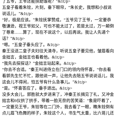
了五爷，王爷还能扶助谁呢？”&1t;/p>
五皇子看着朱铨，片刻，垂下眼帘，“朱长史，我想和小叔说
说话儿。”&1t;/p>
“好，极是应该。”朱铨抚掌赞成，“五爷见了王爷，一定要恭
敬谦逊，视王爷如父，可也不能太过了，若是太过，万一颠倒
了尊卑……算了，现在不说这个，以后再说。我让人先递个
话？”&1t;/p>
“嗯。”五皇子垂头应了。&1t;/p>
秦王没送二皇子夫妇往天清寺，听说五皇子要见他，皱眉看向
金拙言，金拙言也看着他。&1t;/p>
“我先去探探话？”金拙言站起来。&1t;/p>
“你去不合适。”秦王叫进侍立在门口的领内侍怀喜，“你去看
看郭先生忙不忙，跟他说一声，让他先去陪五爷说说话儿，我
这会儿不得闲，怕五爷有什么急事儿。”&1t;/p>
“是。”怀喜答应了，垂手退出。&1t;/p>
没多大会儿，郭胜就大步进来了，冲秦王长揖见了礼，又冲金
拙言和6仪拱了拱手，带着一脸无奈的苦笑道：“象是吓着了，
一定要见王爷，朱铨等在二门外，我去看了一眼，瞧朱铨倒有
点儿眉飞色舞的样子，朱铨这个人，书生气太重，比六哥儿还