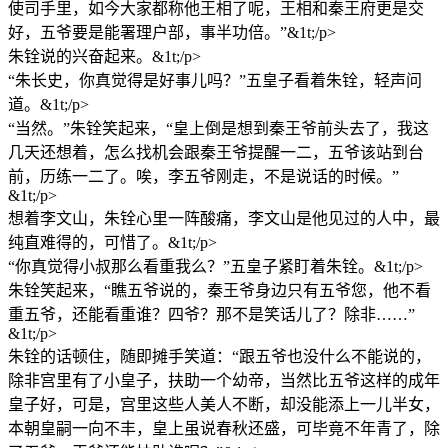
使司手里，如今大家都称他王相了呢，王相和秦王府更是交
好，五爷要是能署理户部，事半功倍。”&1t;/p>
朱铨说的兴奋起来。&1t;/p>
“朱长史，你真觉得是好事儿吗？”五皇子看着朱铨，轻声问
道。&1t;/p>
“当然。”朱铨笑起来，“皇上倒是想到秦王爷前头去了，我这
几天还想着，怎么找机会跟秦王爷提醒一二，五爷该站到台
前，历练一二了。唉，李五爷刚走，不是说话的时候。”
&1t;/p>
想着李文山，朱铨心里一阵酸痛，李文山是他见过的人中，最
纯直难得的，可惜了。&1t;/p>
“你真觉得小叔那么看重我么？”五皇子紧盯着朱铨。&1t;/p>
朱铨笑起来，“瞧五爷说的，秦王爷身边只有五爷您，他不看
重五爷，还能看重谁？四爷？那不是笑话儿了？除非……”
&1t;/p>
朱铨的话顿住，随即摊手笑道：“跟五爷也没什么不能说的，
除非宫里有了小皇子，扶助一个幼帝，当然比五爷这样的成年
皇子好，可是，宫里这些人美人不断，却没能添上一儿半女，
本朝皇嗣一向不丰，皇上虽说春秋还盛，可毕竟不年青了，除