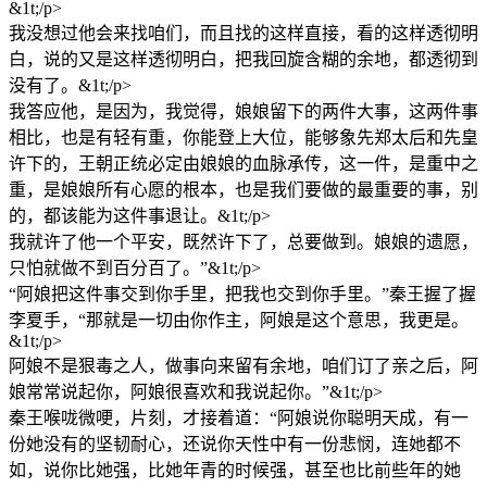
&1t;/p>
我没想过他会来找咱们，而且找的这样直接，看的这样透彻明
白，说的又是这样透彻明白，把我回旋含糊的余地，都透彻到
没有了。&1t;/p>
我答应他，是因为，我觉得，娘娘留下的两件大事，这两件事
相比，也是有轻有重，你能登上大位，能够象先郑太后和先皇
许下的，王朝正统必定由娘娘的血脉承传，这一件，是重中之
重，是娘娘所有心愿的根本，也是我们要做的最重要的事，别
的，都该能为这件事退让。&1t;/p>
我就许了他一个平安，既然许下了，总要做到。娘娘的遗愿，
只怕就做不到百分百了。”&1t;/p>
“阿娘把这件事交到你手里，把我也交到你手里。”秦王握了握
李夏手，“那就是一切由你作主，阿娘是这个意思，我更是。
&1t;/p>
阿娘不是狠毒之人，做事向来留有余地，咱们订了亲之后，阿
娘常常说起你，阿娘很喜欢和我说起你。”&1t;/p>
秦王喉咙微哽，片刻，才接着道：“阿娘说你聪明天成，有一
份她没有的坚韧耐心，还说你天性中有一份悲悯，连她都不
如，说你比她强，比她年青的时候强，甚至也比前些年的她