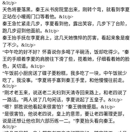
&1t;/p>
天色将要落黑，秦王从书房院里出来，刚转个弯，就看到李夏
正站在小暖阁门口等着他。&1t;/p>
秦王急忙紧走几步，李夏看到他，露出笑容，几步下了台阶，
跑几步迎到他面前。&1t;/p>
秦王抬手抚在李夏肩上，这几天她憔悴的厉害，看起来象是瘦
了不少。&1t;/p>
“中午吃的好不好？怀喜说你多喝了半碗汤，饭却吃得少。”秦
王的手顺着李夏的肩膀往下滑了些，揽着她，仔细看着她的脸
色，关切道。&1t;/p>
“午饭前小厨房送了碟子菱粉糕，我多吃了一块，中午饭就少
吃了，我没事。”李夏将手塞到秦王手里，和他慢慢往前走。
&1t;/p>
“刚才老五来，说送老二夫妇到天清寺回来路上，和老四说了
一路话。”两人说了几句闲话，李夏说起了五皇子。&1t;/p>
“嗯？郭胜说他看起来很害怕？”秦王微微蹙眉。&1t;/p>
“是很害怕，他说老四说，皇上的意思，要让老四署理吏部，
说是还想让他也到六部历练一二。”李夏抬头看向秦王。
&1t;/p>