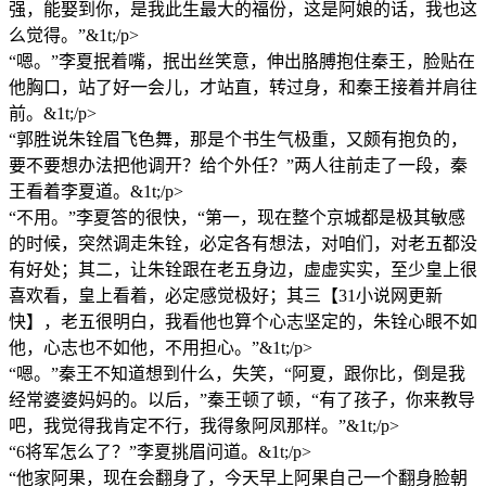
强，能娶到你，是我此生最大的福份，这是阿娘的话，我也这
么觉得。”&1t;/p>
“嗯。”李夏抿着嘴，抿出丝笑意，伸出胳膊抱住秦王，脸贴在
他胸口，站了好一会儿，才站直，转过身，和秦王接着并肩往
前。&1t;/p>
“郭胜说朱铨眉飞色舞，那是个书生气极重，又颇有抱负的，
要不要想办法把他调开？给个外任？”两人往前走了一段，秦
王看着李夏道。&1t;/p>
“不用。”李夏答的很快，“第一，现在整个京城都是极其敏感
的时候，突然调走朱铨，必定各有想法，对咱们，对老五都没
有好处；其二，让朱铨跟在老五身边，虚虚实实，至少皇上很
喜欢看，皇上看着，必定感觉极好；其三【31小说网更新
快】，老五很明白，我看他也算个心志坚定的，朱铨心眼不如
他，心志也不如他，不用担心。”&1t;/p>
“嗯。”秦王不知道想到什么，失笑，“阿夏，跟你比，倒是我
经常婆婆妈妈的。以后，”秦王顿了顿，“有了孩子，你来教导
吧，我觉得我肯定不行，我得象阿凤那样。”&1t;/p>
“6将军怎么了？”李夏挑眉问道。&1t;/p>
“他家阿果，现在会翻身了，今天早上阿果自己一个翻身脸朝