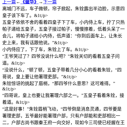
上一篇
←
《盛华》
→
下一篇
离城门不远，车子微顿，帘子掀起，朱铨露出半边脸，示意四
皇子该下车了。&1t;/p>
五皇子依依不舍的看着四皇子下了车，小内侍上车，拧了只热
帕子递给五皇子，五皇子接过帕子，慢慢擦着，低着头呆了一
会儿，将帕子递给小内侍，低声道：“你到后面车上，让朱长
史上来，我有话跟他说。”&1t;/p>
小内侍应了，下了车，朱铨上了车。&1t;/p>
“王爷哭过了？四爷没说什么吧？”朱铨关切的看着五皇子问
道。&1t;/p>
“没说什么，”顿了顿，五皇子带着几分小心的看着朱铨，“四
哥说，皇上要让他署理吏部。”&1t;/p>
朱铨惊讶的挑起了眉梢，“那四爷什么意思？这可难得。”
&1t;/p>
“四哥说，皇上也要让我署理六部之一。”五皇子看着朱铨，接
着道。&1t;/p>
“这是好事！”朱铨眉梢飞动，“四爷倒是消息灵通，四爷要是
署理吏部，五爷最好能署理户部，只有户部能和吏部相比一
二，户部古尚书跟秦王府一向交好，现如今三司使已经握在王