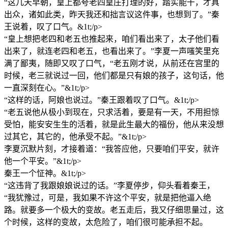
“这几天早朝，皇上都夸老四皇庄打理的好，踏实能干，才具
出众，诸如此类，昨天我还和拙言议这件事，也想到了。”秦
王说着，叹了口气。&1t;/p>
“皇上想把老四和老五也推起来，咱们看出来了，太子他们看
出来了，就连老四和老五，也看出来了。”李夏一声嗤笑里充
满了鄙夷，随即又叹了口气，“老五刚才说，从前还在宫里的
时候，老三就说过一回，他们都是只有娘的孩子，这句话，他
一直深刻在心。”&1t;/p>
“这样的话，阿娘也说过。”秦王跟着叹了口气。&1t;/p>
“老五说他从极小到现在，只求活着，要是有一天，不用担惊
受怕，能安安生生的活着，就是此生最大的福份，他从来没想
过其它，其它的，他承受不起。”&1t;/p>
李夏沉默片刻，才接着道：“我答应他，只要咱们平安，就许
他一个平安。”&1t;/p>
秦王一个怔神。&1t;/p>
“这违背了我跟娘娘说过的话。”李夏停步，仰头看着秦王，
“我犹豫过，可是，我如果不许这个平安，就是把他逼入绝
路。就要多一个极大的变故。老五走后，我又仔细思量过，这
个时候，这样的变故，太危险了，咱们很可能承担不起。