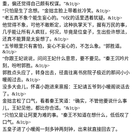
重，偏还觉得自己颇有权谋。”&1t;/p>
“只怕是生了念想。”金拙言脸上带着丝冷笑。&1t;/p>
“老五真不象个能生妄心的。”6仪的话里透着犹疑。&1t;/p>
他觉得不象，可他不敢断定，这种执掌天下，握有万民的事，
几乎能让所有人疯狂，何况，毕竟是位皇子，生出些许想法，
还真不能算是太妄想了。&1t;/p>
“五爷眼里只有害怕，妄心不妄心的，不怎么象。”郭胜道。
&1t;/p>
“你跟王妃说说，问问王妃什么意思，要不要见。”秦王沉吟片
刻，吩咐郭胜。&1t;/p>
郭胜点头应了，转身出去，径直往离书房院子极近的那间小小
暖阁过去。&1t;/p>
没多大会儿，怀喜小跑进来禀报：王妃请五爷到小暖阁说话去
了。&1t;/p>
金拙言松了口气，看着秦王笑道：“确实，不管他要说什么事
儿，王妃见他，都比你合适。”&1t;/p>
“只怕又是让阿夏为难的事。”秦王不知道在想什么，低低叹了
口气。&1t;/p>
五皇子进了小暖阁一刻多钟两刻钟，出来就直接回去了。