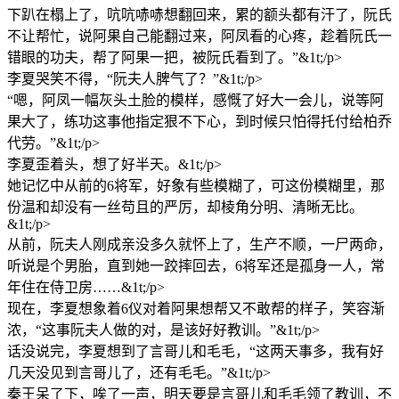
下趴在榻上了，吭吭哧哧想翻回来，累的额头都有汗了，阮氏
不让帮忙，说阿果自己能翻过来，阿凤看的心疼，趁着阮氏一
错眼的功夫，帮了阿果一把，被阮氏看到了。”&1t;/p>
李夏哭笑不得，“阮夫人脾气了？”&1t;/p>
“嗯，阿凤一幅灰头土脸的模样，感慨了好大一会儿，说等阿
果大了，练功这事他指定狠不下心，到时候只怕得托付给柏乔
代劳。”&1t;/p>
李夏歪着头，想了好半天。&1t;/p>
她记忆中从前的6将军，好象有些模糊了，可这份模糊里，那
份温和却没有一丝苟且的严厉，却棱角分明、清晰无比。
&1t;/p>
从前，阮夫人刚成亲没多久就怀上了，生产不顺，一尸两命，
听说是个男胎，直到她一跤摔回去，6将军还是孤身一人，常
年住在侍卫房……&1t;/p>
现在，李夏想象着6仪对着阿果想帮又不敢帮的样子，笑容渐
浓，“这事阮夫人做的对，是该好好教训。”&1t;/p>
话没说完，李夏想到了言哥儿和毛毛，“这两天事多，我有好
几天没见到言哥儿了，还有毛毛。”&1t;/p>
秦王呆了下，唉了一声，明天要是言哥儿和毛毛领了教训，不