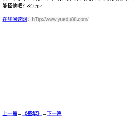
能怪他吧？&1t;/p>
在线阅读网
：hTtp://www.yuedu88.com/
上一篇
←
《盛华》
→
下一篇