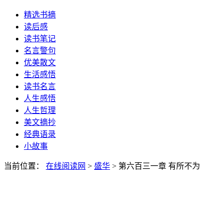
精选书摘
读后感
读书笔记
名言警句
优美散文
生活感悟
读书名言
人生感悟
人生哲理
美文摘抄
经典语录
小故事
当前位置：
在线阅读网
>
盛华
> 第六百三一章 有所不为