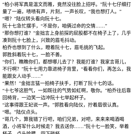
“柏小将军真是温文而雅，竟然没往脸上招呼。”阮十七仔细打
量了一遍，啧啧有声，片刻，一声长叹，“我也想打人。”
“嗯？”陆仪转头看向阮十七。
阮十七急忙摆手，“不是你，咱俩过命的交情……”
“那你想打谁？”金拙言上身前探的屁股都不在椅子上了，几乎
凑到阮十七脸上，兴致的眉毛抖动。
柏乔也想到了什么，瞪着阮十七，眉毛挑的飞起。
郭胜斜着阮十七，一脸不善。
“你们，瞧瞧你们，都想哪儿去了？我能打谁？我家言哥儿，
不行啊？”阮十七用力靠进椅子背里，“看看你们，再怎么，我
能跟女人动手……”
“果然！”金拙言猛一拍椅子扶手，打断了阮十七的话。
“十七爷这胆气，一如既往的气势如虹啊，敬你。”柏乔往后靠
回椅背，一边笑一边冲阮十七举起杯子。
“这事得跟王妃说一声。”郭胜看向陆仪，拧着眉很认真。
“嗯。”陆仪点头。
“哥几个，算我错了行吧，咱们兄弟，对吧，来来来喝酒喝
酒，小将军什么时候走？我去送你……”阮十七一脸笑，举着
杯子，点头哈腰，四下碰杯。