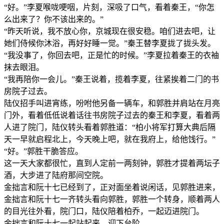
“好。”李夏喉咙哽咽，片刻，深吸了口气，看着秦王，“你怎
么出来了？你不该出来的。”
“昨天听说，我不放心你，京城现在很安稳。咱们进去吧，让
她们侍候你沐浴，再好好睡一觉。”秦王替李夏拢了拢头发。
“我没事了，你回去吧，正是忙的时候。”李夏拉着秦王的衣袖
抹去眼泪。
“我再陪你一会儿。”秦王说着，揽着李夏，往紧挨着二门的书
房院子过去。
陆仪招手叫进宵练，吩咐他另备一辆车，和郭胜并肩站在月亮
门外，看着低低说着话往书房院子过去的秦王和李夏，看着两
人进了院门，陆仪转头看着郭胜道：“柏小将军打算大典后隔
天一早就启程北上，今天晚上吧，就在我府上，给他饯行。”
“好。”郭胜干脆答应。
这一天大家都很忙，直到人定前一两刻钟，郭胜才提着两坛子
酒，大步进了陆府那间空院。
金拙言和阮十七已经到了，正对面坐着说闲话，见郭胜进来，
金拙言和阮十七一齐转头看向郭胜，郭胜一个转身，顺着两人
的目光往外看，院门口，陆仪陪着柏乔，一起迈进院门。
金拙言和阮十七一起站起来，迎下台阶。