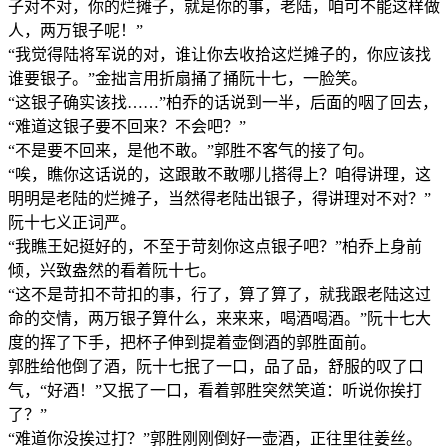
子对不对，你的烂摊子，就是你的事，老陆，咱可不能这样做
人，两万银子呢！”
“我觉得陆将军说的对，谁让你去收拾这烂摊子的，你应该找
谁要银子。”金拙言用折扇捅了捅阮十七，一脸笑。
“这银子确实该找……”柏乔的话说到一半，后面的咽了回去，
“难道这银子要不回来？不会吧？”
“不是要不回来，是他不敢。”郭胜不客气的接了句。
“唉，瞧你这话说的，这跟敢不敢哪儿搭得上？咱得讲理，这
明明是老陆的烂摊子，当然得老陆出银子，得讲理对不对？”
阮十七义正词严。
“我瞧王妃挺好的，不至于苛刻你这点银子吧？”柏乔上身前
倾，兴致盎然的看着阮十七。
“这不是苛扣不苛扣的事，行了，算了算了，就我跟老陆这过
命的交情，两万银子算什么，来来来，喝酒喝酒。”阮十七大
度的挥了下手，把杯子伸到提着壶倒酒的郭胜面前。
郭胜给他倒了酒，阮十七抿了一口，品了品，舒服的叹了口
气，“好酒！”又抿了一口，看着郭胜突然笑道：听说你挨打
了？”
“难道你没挨过打？”郭胜刚刚倒好一壶酒，正往里往姜丝。