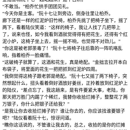
“不敢当。”柏乔忙拱手团团见礼。
“今天你是主客。”阮十七让到旁边，侧身往里让柏乔。
廊下还是一样的红泥炉旧竹椅，柏乔先挑了把椅子坐下，摇了
两下，看着陆仪笑道：“这样的椅子，我让人找了几把带上
了，说来也怪，如今我看到酒就觉得得有把花生，还得有个红
泥小炉，这椅子坐上去，摇一摇不响，也觉得不对劲儿。”
“你这是被老郭荼毒了！”阮十七将椅子往后靠的一阵叽咯乱
响，指着柏乔一脸痛惜。
“这破椅子就算了，这酒和花生，真是绝配。”金拙言拉开本白
布袋子，将里面的花生一把把抓到红泥炉四周。
“我倒觉得这椅子跟老郭是绝配。”阮十七又摇了两下椅子，突
然想起什么，扭头看着倒好酒放好姜丝，正拎着放到红泥炉上
的陆仪，“差点忘了，我这趟来，是有件要紧大事，老陆，你
那天把万胜门内踢了个稀烂，我替你收拾烂摊子，整整花了两
万银子，你什么把银子还给我？”
“是我让你去收拾烂摊子的？谁让你去的，你应该找谁要银子
吧？”陆仪看着阮十七，惊讶问道。
“瞧你这话说的，不管谁让我去的，总之，收拾的是你的烂摊