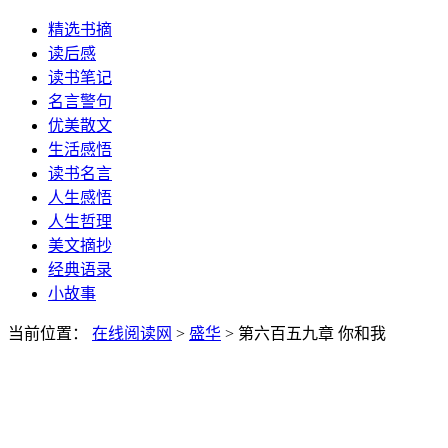
精选书摘
读后感
读书笔记
名言警句
优美散文
生活感悟
读书名言
人生感悟
人生哲理
美文摘抄
经典语录
小故事
当前位置：
在线阅读网
>
盛华
> 第六百五九章 你和我