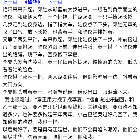
上一篇
←
《盛华》
→
下一篇
艳阳高高升起，郭胜从影壁前大步进来，一眼看到负手而立的
陆仪，和那辆大车，一个怔神，忙踮起脚，一只手撩起长衫，
几步走到陆仪身边，指了指大车，陆仪点了下头，郭胜无声的
叹了口气，放下长衫，也背着手，和陆仪并排站着。
又等了两刻来钟，车帘掀起，郭胜比陆仪快了一步，冲前接过
帘子高高掀起，陆仪紧跟上前，伸出胳膊，秦王搭了下陆仪伸
出的胳膊，跳下车，回身抱下李夏。
李夏头发有些凌乱，秦王仔细替她拢起几缕掉落的头发，低头
看着她的脸色。
陆仪揪了郭胜一把，两人踮脚往后，退到影壁另一边，斜看着
大门方向。
李夏仰头看着秦王，张嘴想说话，话没出口，眼泪流下来。
“我也很难过。”秦王用力抱了抱李夏，“拙言说过好些回，和
乙辛那一战，要不是江延世调度钱粮，关铨和他，要艰难不知
道多少，也许要多拖延三年两年。小古已经哭过好几回了，我
知道你的难过，我也一样。
以后就好了，要是再有江延世，他们不会再陷入泥淖，他们会
展尽才华，恣意亮丽，咱们一起，你和我。”