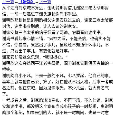
上一篇
←
《盛华》
→
下一篇
从平江府到京城不算远，谢明韵那封信儿谢家三老太爷那封
信，一前一后递进了谢氏族长谢尚书手里。
谢明韵那封信是谢明韵祖父谢家安送过去的，谢家三老太爷那
封信，谢尚书收到后，让人去请的谢家安。
谢家安将三老太爷的信仔细看了两遍，皱眉看向谢尚书。
谢尚书看起来心情不错，“鬼神之道，不能全信，也确实不能
不信，你看看，果然出了事儿，虽说还不知道什么事儿，不
过，只要出了事儿，有变化就是好事。”
谢家安却没这么乐观，“我很担心。”
谢明韵这次突然回平江老宅祭祖，源于谢家安到保国寺抽的一
根签。
谢明韵自小不凡，不是一般的不凡，七八岁起，他自己的事，
基本上就是他自己说了算了，好在他从不出大格，后来一考成
名之前，他在京城，因为见识眼光，不少凡尘，就大有名气
了。
一考成名之后，谢家韵淡淡宣布，不再下场，不入仕途，谢家
安和谢尚书，都没把这个宣布当成小孩子的一时胡闹，象谢明
韵那个年纪，如果是别的人，就不是一时胡闹，也是一时意