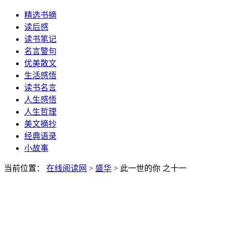
精选书摘
读后感
读书笔记
名言警句
优美散文
生活感悟
读书名言
人生感悟
人生哲理
美文摘抄
经典语录
小故事
当前位置：
在线阅读网
>
盛华
> 此一世的你 之十一