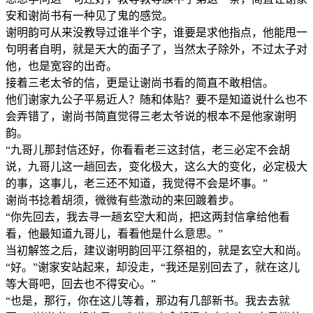
安和谢尚书有一种见了鬼的感觉。
谢明韵可从来没教导过谁半个字，谁要是求他指点，他能甩一
句明者自明，就是天大的面子了，当然太子除外，不过太子对
他，也是宽容的出奇。
接着三老太爷的信，更是让谢尚书看的简直不敢相信。
他们谢家九公子平易近人？随和体贴？要不是知道说什么也不
会弄错了，谢尚书简直觉得三老太爷说的根本不是他家谢明
韵。
“九哥儿那封信还好，你看看老三这封信，老三必定不会胡
说，九哥儿这一趟回去，变化极大，这么大的变化，必定极大
的事，这事儿，老三还不知道，我觉得不会是坏事。”
谢尚书捻着胡须，微微有些激动的来回踱着步。
“你先回去，我去寻一趟玄空大和尚，把这两封信拿给他看
看，他最知道九哥儿，看看他是什么意思。”
当初解签之后，建议谢明韵回平江祭祖的，就是玄空大和尚。
“好。”谢家安站起来，却没走，“我还是别回去了，就在这儿
等大哥吧，回去也不得安心。”
“也是，那行，你在这儿等着，那边有几部新书。我去去就