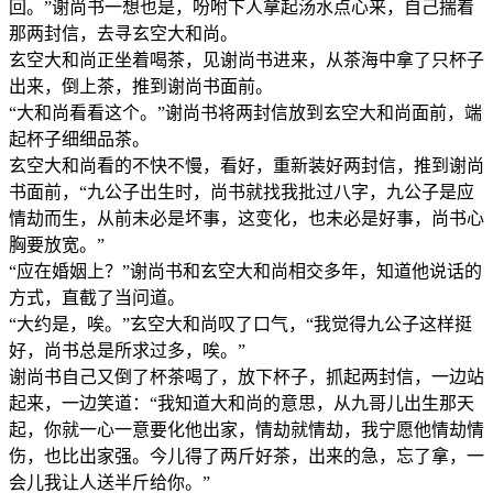
回。”谢尚书一想也是，吩咐下人拿起汤水点心来，自己揣着
那两封信，去寻玄空大和尚。
玄空大和尚正坐着喝茶，见谢尚书进来，从茶海中拿了只杯子
出来，倒上茶，推到谢尚书面前。
“大和尚看看这个。”谢尚书将两封信放到玄空大和尚面前，端
起杯子细细品茶。
玄空大和尚看的不快不慢，看好，重新装好两封信，推到谢尚
书面前，“九公子出生时，尚书就找我批过八字，九公子是应
情劫而生，从前未必是坏事，这变化，也未必是好事，尚书心
胸要放宽。”
“应在婚姻上？”谢尚书和玄空大和尚相交多年，知道他说话的
方式，直截了当问道。
“大约是，唉。”玄空大和尚叹了口气，“我觉得九公子这样挺
好，尚书总是所求过多，唉。”
谢尚书自己又倒了杯茶喝了，放下杯子，抓起两封信，一边站
起来，一边笑道：“我知道大和尚的意思，从九哥儿出生那天
起，你就一心一意要化他出家，情劫就情劫，我宁愿他情劫情
伤，也比出家强。今儿得了两斤好茶，出来的急，忘了拿，一
会儿我让人送半斤给你。”