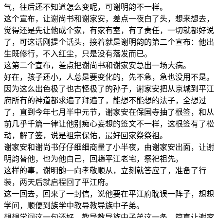
气，往后还不知道怎么变呢，可谢明韵不一样。
这个宣布，让谢尚书和谢家安，差点一夜白了头，想来想去，
觉得还是先让他成个家，有家有室，有了责任，一切就都好说
了，可这话刚提个话头，接着就是谢明韵的第二个宣布：他出
生既修行，不入红尘，只是没有落发而已。
这第二个宣布，差点把谢尚书和谢家安急出一场大病。
好在，孩子还小，人总是要变化的，先不急，急也没用不是。
因为这么出色极了也古怪极了的孙子，谢家安把从京城到平江
府所有的神道都求遍了拜遍了，能想不能想的法子，全想过
了，直到今年七月半中元节，谢家安在保国寺抽了根签，和从
前几乎千篇一律让他别痴心妄想的签文不一样，这根签有了松
动，解了签，说是祖宗保佑，最好回家祭祭祖。
谢家安和谢尚书仔仔细细商量了小半夜，由谢家安出面，让谢
明韵替他，也为他自己，回趟平江老宅，祭祀祖先。
这样的事，谢明韵一向孝敬顺从，立刻就答应了，准备了行
装，两天后就启程回了平江府。
这一回去，回来了一封信，说他要在平江府耽误一阵子，想想
学问，顺便到族学中教导教导族中子弟。
想想学问这一句还好，教导教导族中子弟这一条，简直让谢家