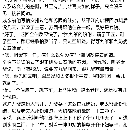
以及这会儿的感慨，甚至有点儿悲喜交加的样子，只当没看
见，接着问道。
成亲前他写信安排过他和苏囡的住处，从平江府启程回京城后
没几天，又改了主意，苏囡得跟他住在一起，最好是套院。
“好了。”这回全伯反应快了，“照九爷的吩咐，请了工匠，赶
了些工，都已经收拾妥当了，只是些细处，得等九爷和九奶奶
看着添置。”
“嗯，阿爹下一任，有什么说法没有？”谢明韵接着问道。
全伯下意识的看了眼正侧头看着他的苏囡，“回九爷，听老太
爷说，尚书府那边，说要等九爷回来，跟九爷商量商量。”
“嗯，你先回去吧，跟翁翁和太婆报个平安，我和阿囡一会儿
就到了。”
“是。”全伯应了，跳下车，上马往城门跑出老远，还觉得有几
分恍惚。
就冲九爷这份人气儿，九爷娶了这么位九奶奶，老太爷那份郁
结，以及老夫人那份难过，大约都能消融的一干二净了。
虽说一路上听谢明韵把谢府上上下下说了个底儿朝天了，可进
到谢府二门，下了车，对着一排排站的整整齐齐仆妇婆子，和