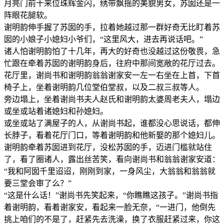
月亮门前十来位珠辉金闪，绣带飘摇的美貌男女，苏囡还是一
阵眼花腿软。
谢明韵伸手握了苏囡的手，拉着她越过那一群好奇无比盯着苏
囡的小娘子小媳妇小爷们，“这里风大，进去再说话吧。”
诸人怕谢明韵怕了十几年，再大的好奇也没越过这份敬畏，急
忙跟在牵着苏囡的谢明韵身后，往府中那间宽敞的花厅过去。
花厅里，谢尚书和谢明韵翁翁谢家安一左一右坐在上首，下首
椅子上，坐着谢明韵几位堂伯堂叔，以及二叔三叔等人。
旁边塌上，坐着谢尚书夫人赵氏和谢明韵太婆周老夫人，塌边
或坐或站着诸媳妇和孙媳妇。
或坐或站了满屋子的人，从谢尚书起，谁都没心思说话，都伸
长脖子，看着花厅门口，等着谢明韵和他新娶的那个媳妇儿。
谢明韵牵着苏囡进到花厅，没松苏囡的手，迈进门槛就站住
了，看了圈诸人，露出丝苦笑，看向谢尚书和翁翁谢家安道：
“我和阿囡千里迢迢，刚刚到家，一身风尘，大翁翁和翁翁就
要三堂会审了么？”
“这是什么话！”谢尚书先笑起来，“你瞧瞧这孩子。”谢尚书指
着谢明韵，看着谢家安，看起来一脸无奈，“一进门，他倒先
挑上咱们的不是了，赶紧先去洗澡，换了衣服赶紧过来，你这