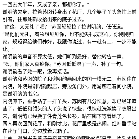
一回去大半年，又成了亲，都想你了。”
谢明韵欠身，拉着苏囡转身出了花厅，几个婆子丫头急忙上前
引着，往那处新收拾出来的院子过去。
“你这，太无礼了吧？”苏囡轻轻拉了拉谢明韵，低低道。
“是他们无礼，着急想见见你，也不能失礼成这样，你刚刚归
家，规矩得给他们养好，我跟你说过，有一就有二，一步不能
让。”
谢明韵的声音不算太低，她们听到最好，替他转告一声。
“嗯，你们家人真疼你。”苏囡低低嗯了一声，补了一句。
谢明韵看了她一眼，没再接话。
谢明韵和苏囡的院子和谢明韵画回来的图一模无二，苏囡住在
内院，外院是谢明韵起居，旁边角门外，用游廊连着间小院，
是谢明韵的书房。
内院廊下，垂手站了一排丫头，苏囡有几分怯意，却已经知道
些了，低低和领头的大丫头说了快些，很快就洗漱换了衣服出
来，谢明韵已经换了件青莲色长衫，站在廊下等着她了。
两人再次回到花厅，和刚才比，花厅里极是热闹。红叶垂手站
在花厅门口，旁边放着只箱子。
上首，谢尚书看着还是牵着苏囡的谢明韵的那只手，片刻才移