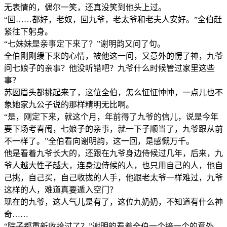
无表情的，偶尔一笑，还真没笑到他头上过。
“回……都好，老奴，回九爷，老太爷和老夫人安好。”全伯赶
紧往下躬身。
“七妹妹是亲事定下来了？”谢明韵又问了句。
全伯刚刚缓下来的心情，被他这一问，又意外的愣了神，九爷
问七娘子的亲事？他没听错吧？九爷什么时候管过家里这些
事？
苏囡眉头都挑起来了，这位全伯，怎么怔怔忡忡，一点儿也不
象她家九公子说的那样精明无比啊。
“是，刚定下来，就这个月，年前得了九爷的信儿，说是今年
要下场考春闱，七娘子的亲事，就一下子顺当了，九爷跟从前
不一样了。”全伯看向谢明韵，这一回，是感慨万千。
他是看着九爷长大的，还跟在九爷身边侍候过几年，后来，九
爷人越大性子越大，连身边侍候的人，也只用自己的人，他自
己挑，自己买，自己收拢的人手，他跟老太爷一样难过，九爷
这样的人，难道真要遁入空门？
现在的九爷，这人气儿是有了，这位九奶奶，不知道有什么神
奇……
“院子都重新收拾过了？”谢明韵看着全伯一个接一个的意外，