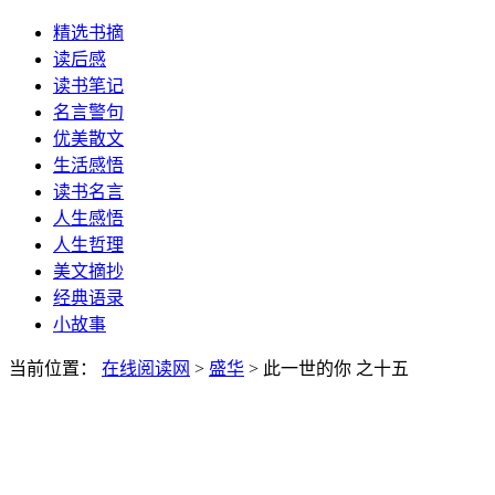
精选书摘
读后感
读书笔记
名言警句
优美散文
生活感悟
读书名言
人生感悟
人生哲理
美文摘抄
经典语录
小故事
当前位置：
在线阅读网
>
盛华
> 此一世的你 之十五