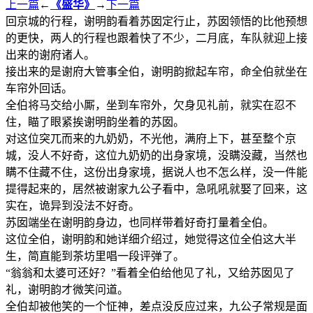
上一篇
←
《盛华》
→
下一篇
回京城的行程，谢明韵看着苏囡定行止，苏囡领悟的比他预想
的更快，两人的行程也跟着快了不少，二月底，车队就迎上接
出来的谢府诸人。
接出来的是谢府大管事全伯，谢明韵掀起车帘，命全伯就坐在
车帘外回话。
全伯将马交给小厮，坐到车帘外，欠身见礼前，就实在忍不
住，瞄了眼紧挨谢明韵坐着的苏囡。
对这位突兀而来的九奶奶，不光他，满府上下，甚至整个京
城，没人不好奇，这位九奶奶的出身家境，没瞒没藏，当然也
瞒不住藏不住，这份出身家境，据说人也不怎么样，没一件能
提得起来的，居然被谢家九公子看中，急吼吼就娶了回来，这
实在，诡异到没法不好奇。
苏囡端坐在谢明韵身边，也同样带着好奇打量着全伯。
这位全伯，谢明韵和她详细介绍过，她觉得这位全伯这大半
生，简直能到茶坊里唱一段评弹了。
“翁翁和太婆可还好？”看着全伯给他见了礼，又给苏囡见了
礼，谢明韵才微笑问道。
全伯却被他笑的一个怔神，差点没反应过来，九公子常规是面