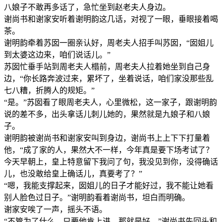
八娘子不敢再多话了，急忙坐到赵老夫人身边。
谢尚书和谢家安听着谢明韵这几话，对视了一眼，垂眼接着喝
茶。
谢明韵牵着苏囡一圈亲认好，周老夫人招手叫苏囡，“囡姐儿
到太婆这边来，咱们说话儿。”
苏囡忙垂手站到周老夫人榻前，周老夫人拉着她坐到自己身
边，“你长路奔波过来，累坏了，坐着说话，咱们家没那些乱
七八糟，折腾人的规矩。”
“是。”苏囡看了眼周老夫人，心里微松，这一家子，跟谢明韵
说的差不多，出头拿话儿刺儿她的，果然就是九娘子和八娘
子。
谢明韵被谢尚书和谢家安叫到身边，谢尚书上上下下打量着
他，“成了家的人，果然大不一样，今年真是要下场考试了？
今天早朝上，皇上特意留下我问了句，我没见到你，没得确话
儿，也没敢给皇上确话儿，真要考了？”
“嗯，我能支撑起来，囡姐儿的日子才能好过，我不能让她看
别人脸色过日子。”谢明韵看着谢尚书，坦白而明确。
谢家安唉了一声，摇头不语。
“不管为了什么，只要他肯上进，那就是好。”谢尚书先回头和