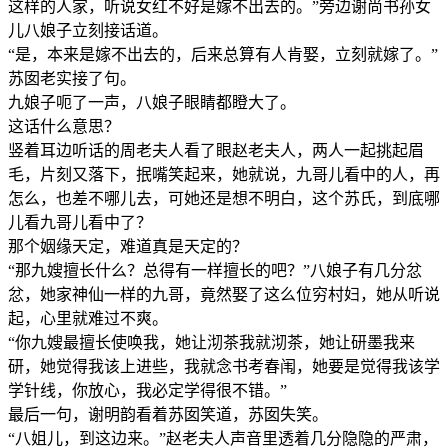
这样的人家，听说女红不好是嫁不出去的。”旁边谢尚书孙女
儿八娘子立刻接话道。
“是，本来是嫁不出去的，后来总算有人肯娶，立刻就嫁了。”
苏囡老实接了句。
九娘子呃了一声，八娘子眼睛都瞪大了。
这话什么意思？
竖着耳边听话的周老夫人看了眼赵老夫人，两人一起挑起眉
毛，片刻又落下，抿嘴笑起来，她就说，九哥儿看中的人，再
怎么，也差不哪儿去，可她还是想不明白，这个苏氏，到底哪
儿看九哥儿看中了？
那个姻缘天定，难道真是天定的？
“那九嫂擅长什么？总得有一样擅长的吧？”八娘子有几分忿
忿，她家神仙一样的九哥，竟然娶了这么位穷村妇，她从听说
起，心里就难过不爽。
“你九嫂最擅长使唤我，她让沏茶我就沏茶，她让研墨我来
研，她觉得我该上进些，我就念书考春闱，她要是觉得我该学
学针线，你放心，我必定学得很不错。”
最后一句，谢明韵看着苏囡笑道，苏囡失笑。
“八姐儿，到这边来。”赵老夫人声音里透着几分隐隐的严肃，