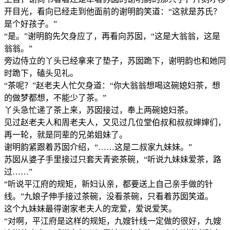
开目光，看向已经走到他面前的谢明韵笑道：“这就是苏氏？
是个好孩子。”
“是。”谢明韵先欠身应了，再看向苏囡，“这是大翁翁，这是
翁翁。”
旁边侍立的丫头已经拿来了垫子，苏囡跪下，谢明韵也和她同
时跪下，磕头见礼。
“茶呢？”赵老夫人忙欠身道：“你大翁翁想喝这碗媳妇茶，想
的做梦都想，不能少了茶。”
丫头急忙递了茶上来，苏囡接过，奉上两碗媳妇茶。
见过赵老夫人和周老夫人，又见过几位堂伯叔和叔叔婶婶们，
再一轮，就是同辈的兄弟姐妹了。
谢明韵紧跟着苏囡介绍，“……这是二叔家九妹妹。”
苏囡从婆子手里接过只套天青瓷茶碗，“听说九妹妹爱茶，路
过……”
“听说平江府的规矩，新妇认亲，都要送上自己亲手做的针
线。”九娘子伸手接过茶碗，没看茶碗，只看着苏囡笑道。
这个九妹妹最得谢家老夫人的宠爱，爱说爱笑。
“对啊，平江府是这样的规矩，九嫂针线一定做的很好，九嫂