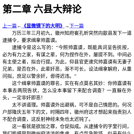
第二章 六县大辩论
上一篇
←
《显微镜下的大明》
→
下一篇
万历三年三月初九，徽州知府崔孔昕突然向歙县发下一道
逮捕令，要求缉拿帅嘉谟。
逮捕令是这么写的：“今照帅嘉谟，既能具词呈告抚按，
必为有力之家，有谋之辈，何为捏作在外，屡提不到。中间必
有主使之者，拟合行提。为此，仰县官吏速究帅嘉谟有无妻子
兄弟，是否在外，此辈奸恶，渐不可长，设法缉拿解府，从重
问拟，庶足以警余奸，毋得迟违。”
这个缉拿帅嘉谟的罪名，实在有点莫名其妙：你帅嘉谟有
本事去两院告状，怎么没本事留下来配合调查？一直躲在外
头，一定非奸即恶！
太不讲道理。帅嘉谟外出避祸，可不是自己情愿的。何况
户部隆庆五年下的文，时隔四年，徽州府这才想起来指责别人
不配合调查，这反射神经未免也太迟钝了。
这一看就是欲加之罪，仓促拟成。从逮捕令的字里行间，
我们能感受到徽州府浓浓的焦虑，有点气急败坏，似乎有什么