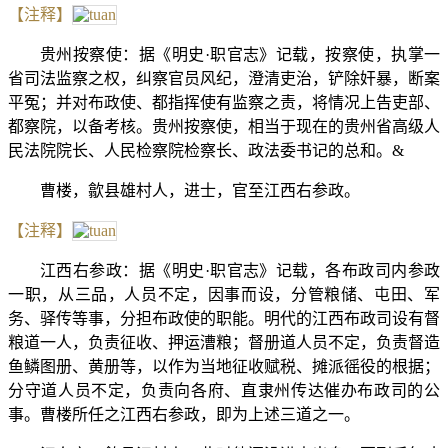
【注释】
贵州按察使：据《明史·职官志》记载，按察使，执掌一
省司法监察之权，纠察官员风
纪，澄清吏治，铲除奸暴，断案
平冤；并对布政使、都指挥使有监察之责，将情况上告吏部、
都察院，以备考核。贵州按察使，相当于现在的贵州省高级人
民法院院长、人民检察院检察长、政法委书记的总和。&
曹楼，歙县雄村人，进士，官至江西右参政。
【注释】
江西右参政：据《明史·职官志》记载，各布政司内参政
一职，从三品，人员不定，因事而设，分管粮储、屯田、军
务、驿传等事，分担布政使的职能。明代的江西布政司设有督
粮道一人，负责征收、押运漕粮；督册道人员不定，负责督造
鱼鳞图册、黄册等，以作为当地征收赋税、摊派徭役的根据；
分守道人员不定，负责向各府、直隶州传达催办布政司的公
事。曹楼所任之江西右参政，即为上述三道之一。