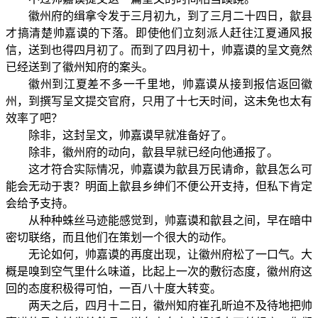
徽州府的缉拿令发于三月初九，到了三月二十四日，歙县
才搞清楚帅嘉谟的下落。即使他们立刻派人赶往江夏通风报
信，送到也得四月初了。而到了四月初十，帅嘉谟的呈文竟然
已经送到了徽州知府的案头。
徽州到江夏差不多一千里地，帅嘉谟从接到报信返回徽
州，到撰写呈文提交官府，只用了十七天时间，这未免也太有
效率了吧？
除非，这封呈文，帅嘉谟早就准备好了。
除非，徽州府的动向，歙县早就已经向他通报了。
这才符合实际情况，帅嘉谟为歙县万民请命，歙县怎么可
能会无动于衷？明面上歙县乡绅们不便公开支持，但私下肯定
会给予支持。
从种种蛛丝马迹能感觉到，帅嘉谟和歙县之间，早在暗中
密切联络，而且他们在策划一个很大的动作。
无论如何，帅嘉谟的再度出现，让徽州府松了一口气。大
概是嗅到空气里什么味道，比起上一次的敷衍态度，徽州府这
回的态度积极得可怕，一百八十度大转变。
两天之后，四月十二日，徽州知府崔孔昕迫不及待地把帅