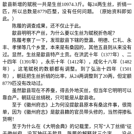
歙县新增的赋税一共是生丝10974.3斤。每24两生丝，折绢一
匹，所以总数是8779匹整，没有任何问题。（原始资料即如
此。）
陈履的调查成果，还不仅止于此。
歙县明明不产丝，为什么要以生丝为赋税折色呢？
陈履考察了一下，发现歙县下辖的登瀛、明德、仁礼、永
丰、孝悌等几个乡里，本来是有桑园的，其他五县则从来没有
过。显然，生丝是歙县特产土贡。在洪武十年（1377年）、二
十四年（1391年），永乐十年（1412年），成化十八年（1482
年），这笔赋税的数额都有调整。到了弘治十四年（1501
年），朝廷把生丝折绢的比率，从24两调整到了20两，但定额
8779匹没有改动过。
虽然歙县现在不养蚕，得去外地买丝，但当年它明明可以
靠自产。朝廷征丝绢税，只可能是从歙县收。
至于《徽州府志》上为何没提歙县原本有桑这件事，很简
单，因为《徽州府志》是歙县籍的官员带头修的，当然得掺私
货啊！
至于为什么在《大明会典》的记载里，只写“人丁丝绢”征
于徽州府，没写独征于歙县，陈履的解释就三个字——没必