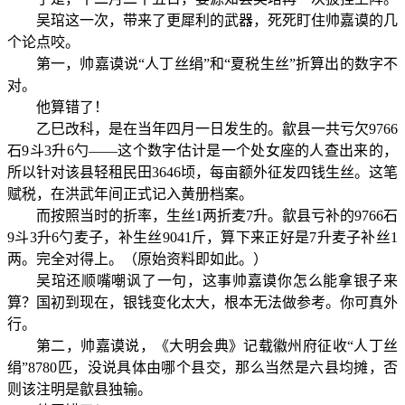
吴琯这一次，带来了更犀利的武器，死死盯住帅嘉谟的几
个论点咬。
第一，帅嘉谟说“人丁丝绢”和“夏税生丝”折算出的数字不
对。
他算错了！
乙巳改科，是在当年四月一日发生的。歙县一共亏欠9766
石9斗3升6勺——这个数字估计是一个处女座的人查出来的，
所以针对该县轻租民田3646顷，每亩额外征发四钱生丝。这笔
赋税，在洪武年间正式记入黄册档案。
而按照当时的折率，生丝1两折麦7升。歙县亏补的9766石
9斗3升6勺麦子，补生丝9041斤，算下来正好是7升麦子补丝1
两。完全对得上。（原始资料即如此。）
吴琯还顺嘴嘲讽了一句，这事帅嘉谟你怎么能拿银子来
算？国初到现在，银钱变化太大，根本无法做参考。你可真外
行。
第二，帅嘉谟说，《大明会典》记载徽州府征收“人丁丝
绢”8780匹，没说具体由哪个县交，那么当然是六县均摊，否
则该注明是歙县独输。