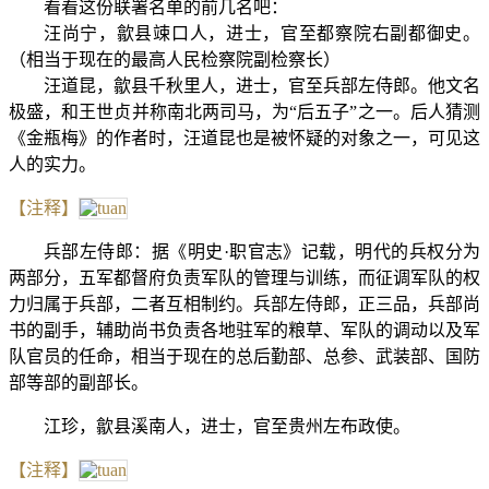
看看这份联署名单的前几名吧：
汪尚宁，歙县竦口人，进士，官至都察院右副都御史。
（相当于现在的最高人民检察院副检察长）
汪道昆，歙县千秋里人，进士，官至兵部左侍郎。他文名
极盛，和王世贞并称南北两司马，为“后五子”之一。后人猜测
《金瓶梅》的作者时，汪道昆也是被怀疑的对象之一，可见这
人的实力。
【注释】
兵部左侍郎：据《明史·职官志》记载，明代的兵权分为
两部分，五军都督府负责军队的管理与训练，而征调军队的权
力归属于兵部，二者互相制约。兵部左侍郎，正三品，兵部尚
书的副手，辅助尚书负责各地驻军的粮草、军队的调动以及军
队官员的任命，相当于现在的总后勤部、总参、武装部、国防
部等部的副部长。
江珍，歙县溪南人，进士，官至贵州左布政使。
【注释】