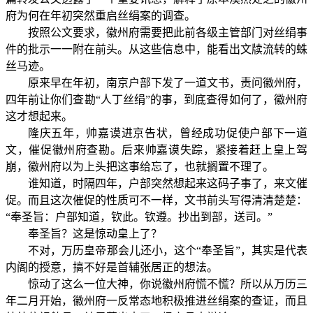
府为何在年初突然重启丝绢案的调查。
按照公文要求，徽州府需要把此前各级主管部门对丝绢事
件的批示一一附在前头。从这些信息中，能看出文牍流转的蛛
丝马迹。
原来早在年初，南京户部下发了一道文书，责问徽州府，
四年前让你们查勘“人丁丝绢”的事，到底查得如何了，徽州府
这才想起来。
隆庆五年，帅嘉谟进京告状，曾经成功促使户部下一道
文，催促徽州府查勘。后来帅嘉谟失踪，紧接着赶上皇上驾
崩，徽州府以为上头把这事给忘了，也就搁置不理了。
谁知道，时隔四年，户部突然想起来这码子事了，来文催
促。而且这次催促的性质可不一样，文书前头写得清清楚楚：
“奉圣旨：户部知道，钦此。钦遵。抄出到部，送司。”
奉圣旨？这是惊动皇上了？
不对，万历皇帝那会儿还小，这个“奉圣旨”，其实是代表
内阁的授意，搞不好是首辅张居正的想法。
惊动了这么一位大神，你说徽州府慌不慌？所以从万历三
年二月开始，徽州府一反常态地积极推进丝绢案的查证，而且