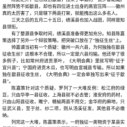
虽然阵势不如歙县，却也有四位进士出身的高官压阵——徽州
真的太厉害了，只是辖下两县打架，就能拽出这么多名人。
三天之后的五月二十五日，绩溪县也加入战团，同样是知
县领衔。
有了婺源县争取时间，绩溪县准备得更加充分。知县陈嘉
策选择了另外一个辩驳策略，把突破口放在了“独征生丝”上。
帅嘉谟当初有一个质疑：徽州一共六县，为何独独在歙县
征收生丝？这根本不合理，所以一定是六县均输。他还举了很
多例子，比如常州府进贡茶叶，《大明会典》里就写明“征于
宜兴县”；宁国府进贡木瓜，也写明由宣城县专输。所以如果
独在歙县征收生丝，《大明会典》一定会单独写出来“征于歙
县”。
陈嘉策针对这个质疑，罗列了一大堆反例：松江府的绿
豆，只由华亭一县征收，上海县就不必去管；淮安府的药材，
只由山阳县征收，睢宁、赣榆两县不用交；金华府的麻地，只
征武义县，至于丝、纱二项，则从汤溪征发，其他县不必缴
纳。
列完这一大堆，陈嘉策表示，一府独征一类物资于某县实