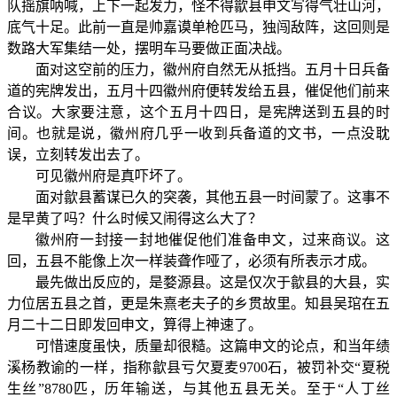
队摇旗呐喊，上下一起发力，怪不得歙县申文写得气壮山河，
底气十足。此前一直是帅嘉谟单枪匹马，独闯敌阵，这回则是
数路大军集结一处，摆明车马要做正面决战。
面对这空前的压力，徽州府自然无从抵挡。五月十日兵备
道的宪牌发出，五月十四徽州府便转发给五县，催促他们前来
合议。大家要注意，这个五月十四日，是宪牌送到五县的时
间。也就是说，徽州府几乎一收到兵备道的文书，一点没耽
误，立刻转发出去了。
可见徽州府是真吓坏了。
面对歙县蓄谋已久的突袭，其他五县一时间蒙了。这事不
是早黄了吗？什么时候又闹得这么大了？
徽州府一封接一封地催促他们准备申文，过来商议。这
回，五县不能像上次一样装聋作哑了，必须有所表示才成。
最先做出反应的，是婺源县。这是仅次于歙县的大县，实
力位居五县之首，更是朱熹老夫子的乡贯故里。知县吴琯在五
月二十二日即发回申文，算得上神速了。
可惜速度虽快，质量却很糙。这篇申文的论点，和当年绩
溪杨教谕的一样，指称歙县亏欠夏麦9700石，被罚补交“夏税
生丝”8780匹，历年输送，与其他五县无关。至于“人丁丝