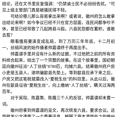
结论，还在文书里反复强调：“仍禁谕士民不必纷纷告扰。”可
见上级主管部门真是被骚扰得不轻。
可结论哪儿那么容易拿出来啊？或者说，徽州府怎么敢拿
出结论来啊？如今争议已经不只在官方层面，连民间都争吵不
休，甚至已经导致了几起跨县斗殴。六县民怨都在蓄积，谁敢
去惹？
眼看僵局要演变成乱局，到了万历三年年底，十二月初
一，丝绢风波的始作俑者帅嘉谟终于再度出手。
帅嘉谟手里并没有什么新的证据，不过他把之前的所有资
料统合起来，给出了一个完整的故事。在这个故事里，国初朝
廷向徽州征派“人丁丝绢”8780匹，均摊六县。结果徽州府户房
小吏是五县人，遂哄骗歙县先垫上。等到歙县应承下来之后，
户房又把这笔税赋篡改入“夏税生丝”的科目里。从此以后，徽
州在歙县征收“夏税生丝”，向上缴纳“人丁丝绢”，瞒天过海两
百年。
对于吴琯、陈嘉策、陈履三个人的反驳，帅嘉谟却未置一
词。
徽州府拿到帅嘉谟的呈文，再次转发六县，要求合议。这
篇转发公文透露了一个重要讯息，解释了原本漠然处之的徽州