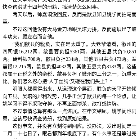
快查询洪武十四年的册籍，搞清楚怎么回事。
两天以后，帅嘉谟没回复，反而是歙县知县姚学闵拍马而
至。
不过这回他没有大马金刀地跟吴琯力拼，反而施展出了缠
斗功夫，顾左右而言他。
“我们歙县的税负，实在是太重了。大老爷请看，徽州的
四司银16,212两，歙县要负担5361两，其他五县共负10,851
两。砖料银708两，歙县负担234两，其他五县共负473两。军
需银12,215两，歙县负担4032两，其他五县共负8183两。这些
都属于正税之外的杂税，歙县负担了徽州的三分之一，沉重无
比。你们怎么忍心把‘人丁丝绢’又砸在我们头上？”
明眼人都看得出来，从道理这个层面，胜负的天平开始倾
向五县。吴琯的犀利攻势，几乎击溃了歙县的每一个论点，让
姚学闵不得不采取守势，不再正面搏杀，改打感情牌。
不过事情总算有那么一点进展。在申文结尾，姚学闵也同
意，应该尽快调查黄册，找到原始记录。
这份申文，并没有立刻得到回应。没办法，发出时间是十
二月二十七日了，眼看都到年根底下了，有什么事还是等过完