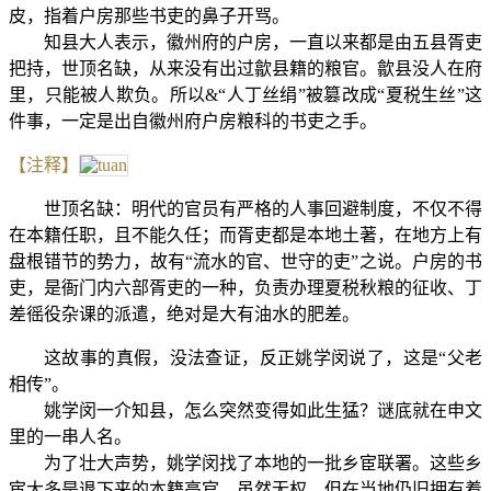
皮，指着户房那些书吏的鼻子开骂。
知县大人表示，徽州府的户房，一直以来都是由五县胥吏
把持，世顶名缺，从来没有出过歙县籍的粮官。歙县没人在府
里，只能被人欺负。所以&“人丁丝绢”被篡改成“夏税生丝”这
件事，一定是出自徽州府户房粮科的书吏之手。
【注释】
世顶名缺：明代的官员有严格的人事回避制度，不仅不得
在本籍任职，且不能久任；而胥吏都是本地土著，在地方上有
盘根错节的势力，故有“流水的官、世守的吏”之说。户房的书
吏，是衙门内六部胥吏的一种，负责办理夏税秋粮的征收、丁
差徭役杂课的派遣，绝对是大有油水的肥差。
这故事的真假，没法查证，反正姚学闵说了，这是“父老
相传”。
姚学闵一介知县，怎么突然变得如此生猛？谜底就在申文
里的一串人名。
为了壮大声势，姚学闵找了本地的一批乡宦联署。这些乡
宦大多是退下来的本籍高官，虽然无权，但在当地仍旧拥有着