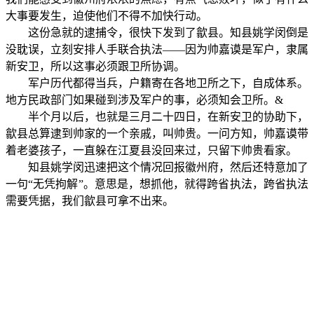
大事要发生，迫使他们不得不加快行动。
这份急就的逮捕令，很快下发到了歙县。知县姚学闵倒是
没耽误，立刻安排人手联合执法——因为帅嘉谟是军户，隶属
新安卫，所以这事必须跟卫所协调。
军户历代都得当兵，户籍寄在各地卫所之下，自成体系。
地方民政部门如果碰到涉及军户的事，必须知会卫所。&
半个月以后，也就是三月二十四日，在新安卫的协助下，
歙县总算逮到帅家的一个亲戚，叫帅贵。一问方知，帅嘉谟带
着老婆孩子，一直躲在江夏县没回来过，只留下帅贵看家。
知县姚学闵迅速把这个情况回报徽州府，然后还特意加了
一句“无凭拘解”。意思是，想抓他，就得跨省执法，跨省执法
需要凭据，我们歙县可拿不出来。