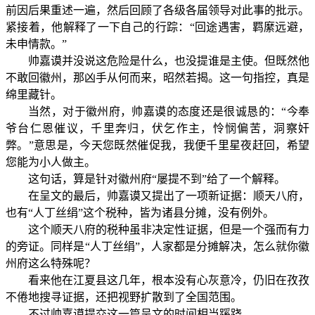
前因后果重述一遍，然后回顾了各级各届领导对此事的批示。
紧接着，他解释了一下自己的行踪：“回途遇害，羁縻远避，
未申情款。”
帅嘉谟并没说这危险是什么，也没提谁是主使。但既然他
不敢回徽州，那凶手从何而来，昭然若揭。这一句指控，真是
绵里藏针。
当然，对于徽州府，帅嘉谟的态度还是很诚恳的：“今奉
爷台仁恩催议，千里奔归，伏乞作主，怜悯偏苦，洞察奸
弊。”意思是，今天您既然催促我，我便千里星夜赶回，希望
您能为小人做主。
这句话，算是针对徽州府“屡提不到”给了一个解释。
在呈文的最后，帅嘉谟又提出了一项新证据：顺天八府，
也有“人丁丝绢”这个税种，皆为诸县分摊，没有例外。
这个顺天八府的税种虽非决定性证据，但是一个强而有力
的旁证。同样是“人丁丝绢”，人家都是分摊解决，怎么就你徽
州府这么特殊呢？
看来他在江夏县这几年，根本没有心灰意冷，仍旧在孜孜
不倦地搜寻证据，还把视野扩散到了全国范围。
不过帅嘉谟提交这一篇呈文的时间相当蹊跷。