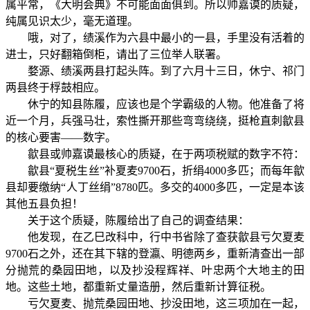
属平常，《大明会典》不可能面面俱到。所以帅嘉谟的质疑，
纯属见识太少，毫无道理。
哦，对了，绩溪作为六县中最小的一县，手里没有活着的
进士，只好翻箱倒柜，请出了三位举人联署。
婺源、绩溪两县打起头阵。到了六月十三日，休宁、祁门
两县终于桴鼓相应。
休宁的知县陈履，应该也是个学霸级的人物。他准备了将
近一个月，兵强马壮，索性撕开那些弯弯绕绕，挺枪直刺歙县
的核心要害——数字。
歙县或帅嘉谟最核心的质疑，在于两项税赋的数字不符：
歙县“夏税生丝”补夏麦9700石，折绢4000多匹；而每年歙
县却要缴纳“人丁丝绢”8780匹。多交的4000多匹，一定是本该
其他五县负担！
关于这个质疑，陈履给出了自己的调查结果：
他发现，在乙巳改科中，行中书省除了查获歙县亏欠夏麦
9700石之外，还在其下辖的登瀛、明德两乡，重新清查出一部
分抛荒的桑园田地，以及抄没程辉祥、叶忠两个大地主的田
地。这些土地，都重新丈量造册，然后重新计算征税。
亏欠夏麦、抛荒桑园田地、抄没田地，这三项加在一起，