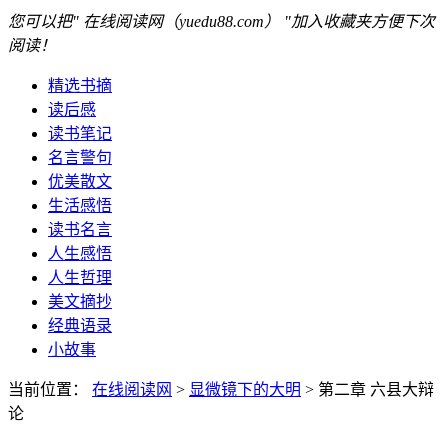
您可以把" 在线阅读网（yuedu88.com） "加入收藏夹方便下次
阅读！
精选书摘
读后感
读书笔记
名言警句
优美散文
生活感悟
读书名言
人生感悟
人生哲理
美文摘抄
经典语录
小故事
当前位置：
在线阅读网
>
显微镜下的大明
> 第二章 六县大辩
论