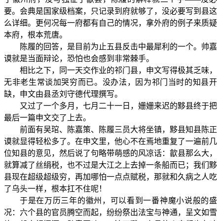
要。会典是国家级档案，只记录到府就够了，没必要写到县这
么详细。更何况每一府都有自己的情况，拿外府的例子来质疑
本府，根本荒唐。
陈履的回答，是目前为止五县反击中最犀利的一个。帅嘉
谟就是当面辩论，恐怕也会感到非常棘手。
相比之下，同一天交作业的祁门县，申文写得极其乏味，
无非老生常谈加哭穷而已。没办法，因为祁门当时的知县开
缺，申文由县丞刘守德代理撰写。
又过了一个多月，七月二十一日，姗姗来迟的黟县终于把
最后一篇申文交了上去。
前面有吴琯、陈嘉策、陈履三员大将坐镇，黟县知县陈正
谟就显得轻松多了。在申文里，他心不在焉地重复了一遍前几
位知县的意见，然后说了句略带萌感的风凉话：歙县那么大，
就算减了丝绢税，也不过是大江之上去掉一条船而已；我们黟
县现在超级超级穷，再加哪怕一点点赋税，那就和久病之人吃
了乌头一样，根本扛不住呢！
于是在万历三年的徽州，可以看到一番神魔小说般的盛
况：六个县的官员腾空而起，纷纷祭出法宝与神通，呈文如雪