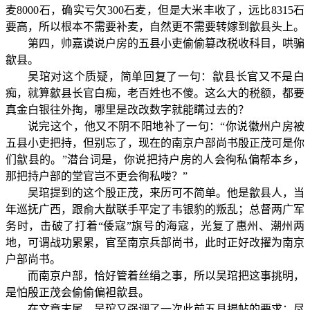
麦8000石，确实亏欠300石麦，但是大米丰收了，远比8315石
要高，所以根本不需要补麦，自然更不需要转嫁到歙县头上。
第四，帅嘉谟说户房的五县小吏偷偷篡改税收科目，哄骗
歙县。
吴琯对这个质疑，简单回复了一句：歙县长官又不是白
痴，就算歙县长官白痴，老百姓也不傻。这么大的税额，都要
真金白银往外掏，哪里是改改数字就能瞒过去的？
说完这个，他又不阴不阳地补了一句：“你说徽州户房被
五县小吏把持，但别忘了，现在的南京户部尚书殷正茂可是你
们歙县的。”潜台词是，你说把持户房的人会徇私偏帮本乡，
那把持户部的堂官岂不更会徇私喽？”
吴琯提到的这个殷正茂，来历可不简单。他是歙县人，当
年巡抚广西，跟俞大猷联手平定了韦银豹的叛乱；总督两广军
务时，击破了打着“倭寇”旗号的海寇，光复了惠州、潮州两
地，可谓战功累累，官至南京兵部尚书，此时正好改擢为南京
户部尚书。
而南京户部，恰好管着丝绢之事，所以吴琯把这事挑明，
是怕殷正茂会偷偷偏袒歙县。
在文章末尾，吴琯又强调了一次此前五县揭帖的要求：尽