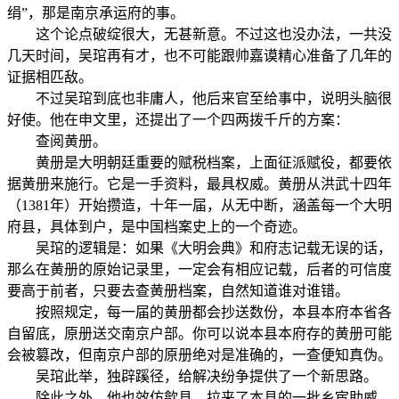
绢”，那是南京承运府的事。
这个论点破绽很大，无甚新意。不过这也没办法，一共没
几天时间，吴琯再有才，也不可能跟帅嘉谟精心准备了几年的
证据相匹敌。
不过吴琯到底也非庸人，他后来官至给事中，说明头脑很
好使。他在申文里，还提出了一个四两拨千斤的方案：
查阅黄册。
黄册是大明朝廷重要的赋税档案，上面征派赋役，都要依
据黄册来施行。它是一手资料，最具权威。黄册从洪武十四年
（1381年）开始攒造，十年一届，从无中断，涵盖每一个大明
府县，具体到户，是中国档案史上的一个奇迹。
吴琯的逻辑是：如果《大明会典》和府志记载无误的话，
那么在黄册的原始记录里，一定会有相应记载，后者的可信度
要高于前者，只要去查黄册档案，自然知道谁对谁错。
按照规定，每一届的黄册都会抄送数份，本县本府本省各
自留底，原册送交南京户部。你可以说本县本府存的黄册可能
会被篡改，但南京户部的原册绝对是准确的，一查便知真伪。
吴琯此举，独辟蹊径，给解决纷争提供了一个新思路。
除此之外，他也效仿歙县，拉来了本县的一批乡宦助威。