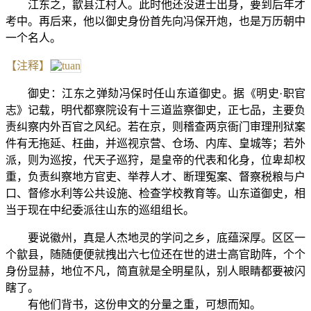
江东之，歙县江村人。此时他还没进士出身，要到后年才
考中。再后来，他以御史身份首先向冯保开炮，也是万历朝中
一个名人。
【注释】
御史：江东之弹劾冯保时任山东道御史。据《明史·职官
志》记载，明代都察院设有十三道监察御史，正七品，主要负
责纠察内外百官之风纪。若在京，则稽查两京衙门审理刑狱案
件有无拖延、枉曲，并巡视京营、仓场、内库、皇城等；若外
派，则为巡按，代天子巡狩，是皇帝的代表和化身，位卑却权
重，负责纠察地方官吏、举荐人才、断理冤案、督察税粮与户
口、督修水利等公共设施、检查学校教育等。山东道御史，相
当于现在中纪委派往山东的巡组组长。
要说徽州，真是人杰地灵的学问之乡，底蕴深厚。区区一
个歙县，随随便便就拽出六七位还在世的进士高官助阵，个个
身份显赫，地位不凡，简直就是全明星队，别人眼睛都要被闪
瞎了。
有他们背书，这份申文的分量之重，可想而知。