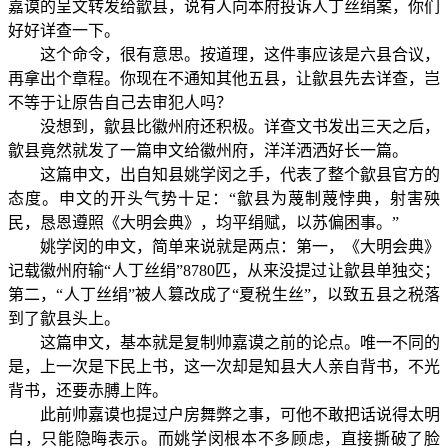
嘉谟的呈文转发给歙县，说有人向本府投诉人丁丝绢案，你们
好好详查一下。
这个命令，很有意思。按道理，这件事应该是六县合议，
再拿出个章程。你现在不通知其他五县，让歙县先去详查，岂
不等于让原告自己去审犯人吗？
没想到，歙县比徽州府还积极。详查文书发出三天之后，
歙县竟然就发了一篇申文给徽州府，洋洋洒洒好长一篇。
这篇申文，出自知县姚学闵之手，代表了整个歙县官方的
态度。申文的开头气势十足：“歙县为蔑制蔑悖典，射害殃
民，恳恩遵照《大明会典》，均平绢赋，以苏偏困事。”
姚学闵的申文，简单来说就是两点：第一，《大明会典》
记载徽州府输“人丁丝绢”8780匹，从来没提过让歙县单独交；
第二，“人丁丝绢”被人篡改成了“夏税生丝”，以致五县之税落
到了歙县头上。
这篇申文，基本就是复制帅嘉谟之前的论点。唯一不同的
是，上一次是下民上书，这一次却是知县大人亲自背书，不光
背书，还要赤膊上阵。
此前帅嘉谟也提过户房舞弊之事，可他不敢把话说得太明
白，只能隐晦表示。而姚学闵根本不多顾虑，直接撕破了脸