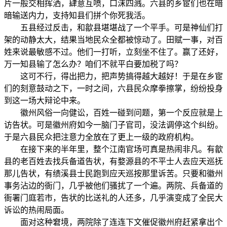
片一般交相挥洒，肆意互喷，口沫四溅。六县的乡宦们也在暗
暗输送内力，支持知县们拼个你死我活。
五县经过反击，和歙县堪堪战了一个平手。可是神仙们打
架的动静太大，结果当地民众全都被惊动了。田赋一事，对百
姓来说最敏感不过。他们一打听，立刻坐不住了。赢了还好，
万一知县输了怎么办？咱们不就平白要加税了吗？
这可不行，得出把力，把声势搞得越大越好！于是在乡宦
们的刻意鼓动之下，一时之间，六县民众摩拳擦掌，纷纷投身
到这一场大辩论中来。
徽州风俗一向健讼，百姓一碰到问题，第一个反应就是上
访告状。可是徽州府如今一脑门子官司，没法调停这个纠纷。
于是六县民众把注意力全放在了更上一级的政府机构。
在接下来的半年里，整个江南官场可真是热闹非凡。有歙
县的老百姓去找兵备道告状，有婺源县的不平士人去应天巡抚
那儿告状，有绩溪县士民跑到应天巡按那里诉苦。只要和徽州
事务沾边的衙门，几乎被他们骚扰了一个遍。两院、兵备道的
衙署门庭若市，告状的比送礼的人还多，几乎演变成了全民大
诉讼的热闹局面。
面对这种窘境，两院除了连连下文催促徽州府赶紧拿出个