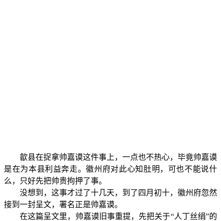
歙县在捉拿帅嘉谟这件事上，一点也不热心，毕竟帅嘉谟
是在为本县利益奔走。徽州府对此心知肚明，可也不能说什
么，只好先把帅贵拘押了事。
没想到，这事才过了十几天，到了四月初十，徽州府忽然
接到一封呈文，署名正是帅嘉谟。
在这篇呈文里，帅嘉谟旧事重提，先把关于“人丁丝绢”的