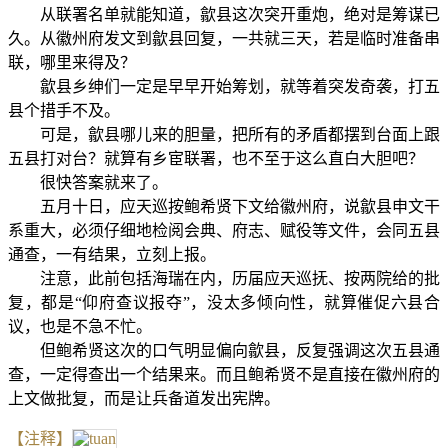
从联署名单就能知道，歙县这次突开重炮，绝对是筹谋已
久。从徽州府发文到歙县回复，一共就三天，若是临时准备串
联，哪里来得及？
歙县乡绅们一定是早早开始筹划，就等着突发奇袭，打五
县个措手不及。
可是，歙县哪儿来的胆量，把所有的矛盾都摆到台面上跟
五县打对台？就算有乡宦联署，也不至于这么直白大胆吧？
很快答案就来了。
五月十日，应天巡按鲍希贤下文给徽州府，说歙县申文干
系重大，必须仔细地检阅会典、府志、赋役等文件，会同五县
通查，一有结果，立刻上报。
注意，此前包括海瑞在内，历届应天巡抚、按两院给的批
复，都是“仰府查议报夺”，没太多倾向性，就算催促六县合
议，也是不急不忙。
但鲍希贤这次的口气明显偏向歙县，反复强调这次五县通
查，一定得查出一个结果来。而且鲍希贤不是直接在徽州府的
上文做批复，而是让兵备道发出宪牌。
【注释】