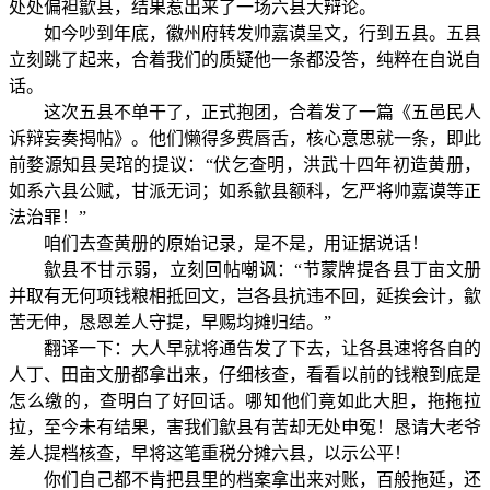
处处偏袒歙县，结果惹出来了一场六县大辩论。
如今吵到年底，徽州府转发帅嘉谟呈文，行到五县。五县
立刻跳了起来，合着我们的质疑他一条都没答，纯粹在自说自
话。
这次五县不单干了，正式抱团，合着发了一篇《五邑民人
诉辩妄奏揭帖》。他们懒得多费唇舌，核心意思就一条，即此
前婺源知县吴琯的提议：“伏乞查明，洪武十四年初造黄册，
如系六县公赋，甘派无词；如系歙县额科，乞严将帅嘉谟等正
法治罪！”
咱们去查黄册的原始记录，是不是，用证据说话！
歙县不甘示弱，立刻回帖嘲讽：“节蒙牌提各县丁亩文册
并取有无何项钱粮相抵回文，岂各县抗违不回，延挨会计，歙
苦无伸，恳恩差人守提，早赐均摊归结。”
翻译一下：大人早就将通告发了下去，让各县速将各自的
人丁、田亩文册都拿出来，仔细核查，看看以前的钱粮到底是
怎么缴的，查明白了好回话。哪知他们竟如此大胆，拖拖拉
拉，至今未有结果，害我们歙县有苦却无处申冤！恳请大老爷
差人提档核查，早将这笔重税分摊六县，以示公平！
你们自己都不肯把县里的档案拿出来对账，百般拖延，还