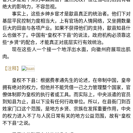
绝大的影响力，不容忽视。
事实上，这些乡绅乡宦才是歙县真正的统治者。他们下对
基层平民控制力度相当大，上有官场的人情网络，又坐拥数量
巨大的田亩与各项产业。如果不获得他们的支持，歙县知县什
么也做不了。中国有“皇权不下县”的说法，政府机构必须靠这
些“乡贤”的配合，才能真正对底层实行有效统治。
现在这些人一个接一个地浮出水面，向徽州府展现出肌
肉。
【注释】
皇权不下县：根据费孝通先生的论述，在帝制中国，皇帝
拥有绝对的权力，但他并不能凭借一己之力管理整个国家，官
僚体制即为皇权的执行者或工具。而实际上，中央派遣的官员
到知县为止，县以下没有任何行政单位。所以，在县衙门到百
姓家门口这个范围，是地方乡贤、宗族在发挥重要作用，中央
的权力进入不了与人民日常有关的地方公益范围，故有“皇权
不下县”之说。