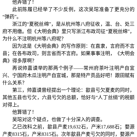
他弄错了！
此前陈履已经举了不少反例，这次吴琯准备了更充分的
“弹药”。
浙江的“夏税丝绵”，是从杭州等八府征收，温、台、处三
府不用缴。但《大明会典》里只写浙江布政司征“夏税丝绵”，
为什么不注明杭州等八府呢？
因为这是《大明会典》的写作原则：在直隶，言府而不言
县；在各布政司，则言省而不言府。如果事事注明，《大明会
典》得多厚啊？
再说帅嘉谟举的那两个例子——常州府茶叶注明产自宜
兴、宁国府木瓜注明产自宣城，那是特产贡品好吧！跟田赋有
什么关系？
第三，帅嘉谟曾经提出一个理论：歙县亏欠夏麦的同时，
其他五县也亏欠，六县亏欠的总额，恰好与“人丁丝绢”的税额
对得上。
他算错了！
吴琯对这个疑点，也做了十分深入的调查。
乙巳改科之前，歙县产麦19,632石，产米17,688石；婺源
产麦8315石，产米8315石。次年歙县产麦亏欠的同时，婺源产