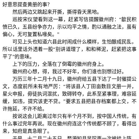
好意思提查黄册的事？
然后两边又跳起来开撕，撕得昏天黑地。
巡按宋仪望看到这一幕，赶紧写信提醒徽州府：“歙民积
愤已久，五县纷争亦力，示以均平之情，酌以通融之法，虽有
偏心，无可复置私喙矣。”
可见上头也知道六县此时闹成什么模样，生怕酿成民乱，
所以话里话外透着一股“别讲道理了，和和稀泥，赶紧把这事
平了”的意味。
上下的压力，全落在了倒霉的徽州府身上。
徽州府心想，得，我过不好年，你们谁也别想过好。
万历三年十二月十九日，徽州府给五县下达了一封催提公
文，态度前所未有地严厉：“将该县人丁田亩数目文册一并，
星火申报，毋徒执词混扰，致碍转夺，此系至紧事理，难容延
缓，如违，提究该吏不贷。”要求五县把县存档案都上交，不
许拖延，不许不给。
按说这会儿距离过年只有半个月不到，按中国人传统，有
什么事过完年再说。现在徽州府连这个传统都不顾了，看得出
来，知府是真急眼了。
于是，十二月二十五日，婺源知县吴琯再一次披挂上阵。