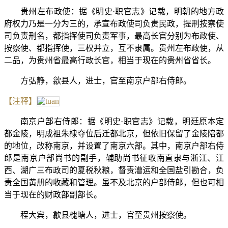
贵州左布政使：据《明史·职官志》记载，明朝的地方政
府权力乃是一分为三的，承宣布政使司负责民政，提刑按察使
司负责刑名，都指挥使司负责军事，最高长官分别为布政使、
按察使、都指挥使，三权并立，互不隶属。贵州左布政使，从
二品，为贵州省最高行政长官，相当于现在的贵州省省长。
方弘静，歙县人，进士，官至南京户部右侍郎。
【注释】
南京户部右侍郎：据《明史·职官志》记载，明廷原本定
都金陵，明成祖朱棣夺位后迁都北京，但依旧保留了金陵陪都
的地位，改称南京，并设置了南京六部。其中，南京户部右侍
郎是南京户部尚书的副手，辅助尚书征收南直隶与浙江、江
西、湖广三布政司的夏税秋粮，督责漕运和全国盐引勘合，负
责全国黄册的收藏和管理。虽不及北京的户部侍郎，但也可相
当于现在的财政部副部长。
程大宾，歙县槐塘人，进士，官至贵州按察使。