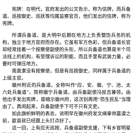
宪牌：在明代，官府发出的公文告示，称为信牌，而兵备
道、巡按御史、巡抚等均属监察官员，他们发出的信牌，称为
宪牌。
所谓兵备道，是大明中后期在地方上负责整饬兵务的机
构，独立于地方官府而存在。它虽有军方色彩，但兵备道长官
却经常挂着一个按察使副使的头衔，所以兵备道也算是半个司
法线上的机构，有受理诉讼的职能，而且手里有武装力量，必
要时可弹压地方。
南直隶没有按察使，但是有巡按御史，同样属于兵备道的
上级主官。
徽州附近的兵备道，全称叫作“应、安、徽、宁、池、太
六处兵备道”，简称徽宁兵备道，由兵备副使冯叔吉兼领。由
他出手发出宪牌，是暗示徽州府，这次别再用“恐生民乱”当理
由了。真闹起来，兵备副使手下可不只有文吏。
如此旗帜鲜明的表态，说明早在徽州府发文缉拿帅嘉谟之
前，歙县就已经跟上头打点好了。
这一回，上有应天巡按、兵备道副使支援，下有乡宦明星