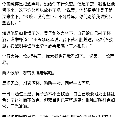
今夜纯粹是把酒弄月，没给你下什么套。便是子楚，我也让他
留下来，这下你总可以放心了吧。”说罢，他即招手让吴子楚
过来坐下，“今晚，没有主仆，不分尊卑，你们别给我讲究那
些虚礼。”
知道他是如此惯了的，吴子楚依言坐下，自己给自己斟了杯
酒，遂举杯道：“王爷既这么说，属下就斗胆越逾，这杯酒敬
您，希望明年佳节王爷不必再与属下二人相对。”
宁晋大笑：“说得有理，你大概也看我看烦了。”说罢，一饮而
尽。
两人饮毕，都转头瞧着展昭。
展昭无奈，斟满酒杯，略略一敬，同样一饮而尽。
一时间酒过三巡，吴子楚本不善饮酒，白面已淡淡地泛出桃红
色；宁晋虽面不改色，但双目也已有些迷离；惟独展昭神色如
常，目光清澈。
宁晋拍拍展昭肩膀，叹道：“你们开封府怎么连酒量也比常人