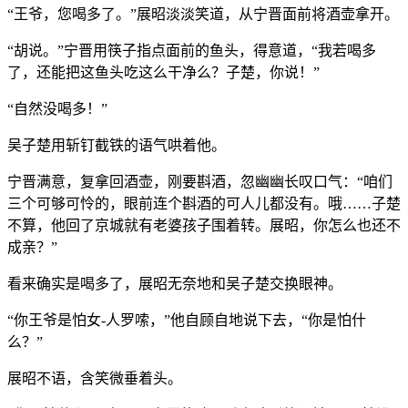
“王爷，您喝多了。”展昭淡淡笑道，从宁晋面前将酒壶拿开。
“胡说。”宁晋用筷子指点面前的鱼头，得意道，“我若喝多
了，还能把这鱼头吃这么干净么？子楚，你说！”
“自然没喝多！”
吴子楚用斩钉截铁的语气哄着他。
宁晋满意，复拿回酒壶，刚要斟酒，忽幽幽长叹口气：“咱们
三个可够可怜的，眼前连个斟酒的可人儿都没有。哦……子楚
不算，他回了京城就有老婆孩子围着转。展昭，你怎么也还不
成亲？”
看来确实是喝多了，展昭无奈地和吴子楚交换眼神。
“你王爷是怕女-人罗嗦，”他自顾自地说下去，“你是怕什
么？”
展昭不语，含笑微垂着头。