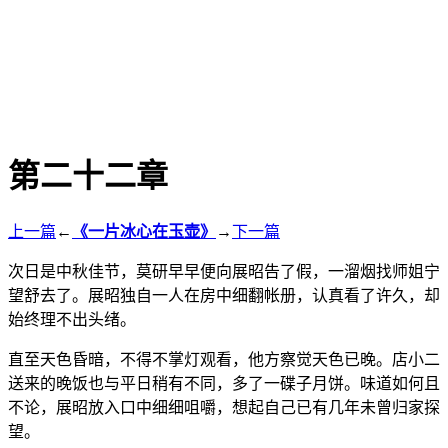
第二十二章
上一篇
←
《一片冰心在玉壶》
→
下一篇
次日是中秋佳节，莫研早早便向展昭告了假，一溜烟找师姐宁
望舒去了。展昭独自一人在房中细翻帐册，认真看了许久，却
始终理不出头绪。
直至天色昏暗，不得不掌灯观看，他方察觉天色已晚。店小二
送来的晚饭也与平日稍有不同，多了一碟子月饼。味道如何且
不论，展昭放入口中细细咀嚼，想起自己已有几年未曾归家探
望。