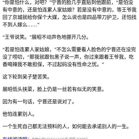
“你是怕什么，对吧？”宁晋的脸几乎直贴到他跟前，“是怕没
有中意的，还是怕连累人家姑娘？若是没有中意的，等王爷我
回了京城就给你保个大媒，怎么说也是四品带刀护卫，还怕找
不到人嫁么……”
“王爷说笑。”展昭不动声色地挪开几分。
“若是怕连累人家姑娘，”不怎么需要看人脸色的宁晋还在没完
没了唠叨，“那我就跟包黑子说一声，你过来跟着王爷我，吃
香喝辣我不敢担保，不过起码没有性命之忧。”
这下轮到吴子楚苦笑。
展昭低头挟菜，脸上仍是一丝若有似无的笑意。
因为有一句话，宁晋还是说对了。
他怕连累别人。
一个生死自己都无法预料的人，如何能去承诺别人的一生。