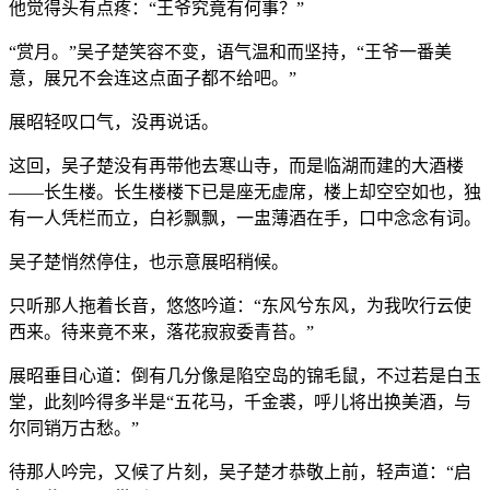
他觉得头有点疼：“王爷究竟有何事？”
“赏月。”吴子楚笑容不变，语气温和而坚持，“王爷一番美
意，展兄不会连这点面子都不给吧。”
展昭轻叹口气，没再说话。
这回，吴子楚没有再带他去寒山寺，而是临湖而建的大酒楼
——长生楼。长生楼楼下已是座无虚席，楼上却空空如也，独
有一人凭栏而立，白衫飘飘，一盅薄酒在手，口中念念有词。
吴子楚悄然停住，也示意展昭稍候。
只听那人拖着长音，悠悠吟道：“东风兮东风，为我吹行云使
西来。待来竟不来，落花寂寂委青苔。”
展昭垂目心道：倒有几分像是陷空岛的锦毛鼠，不过若是白玉
堂，此刻吟得多半是“五花马，千金裘，呼儿将出换美酒，与
尔同销万古愁。”
待那人吟完，又候了片刻，吴子楚才恭敬上前，轻声道：“启