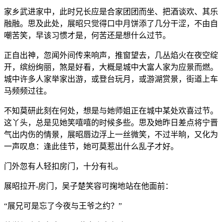
家乡武进家中，此时兄长应是合家团团而坐、把酒谈欢、其乐
融融。思及此处，展昭只觉得口中月饼添了几分干涩，不由自
嘲苦笑，早该习惯才是，何苦还是想什么过节。
正自出神，忽闻外间传来响声，推窗望去，几丛焰火在夜空绽
开，缤纷绚丽，煞是好看，大概是城中大富人家为应景而燃。
城中许多人家举家出游，或登台玩月，或游湖赏景，街道上车
马频频过往。
不知莫研此刻在何处，想是与她师姐正在城中某处欢喜过节。
这丫头，总是见她笑嘻嘻的时候多些。思及她昨日差点将宁晋
气出内伤的情景，展昭唇边浮上一丝微笑，不过半晌，又化为
一声叹息：逢此佳节，她可莫惹出什么乱子才好。
门外忽有人轻扣房门，十分有礼。
展昭拉开-房门，吴子楚笑容可掬地站在他面前：
“展兄可是忘了今夜与王爷之约？”