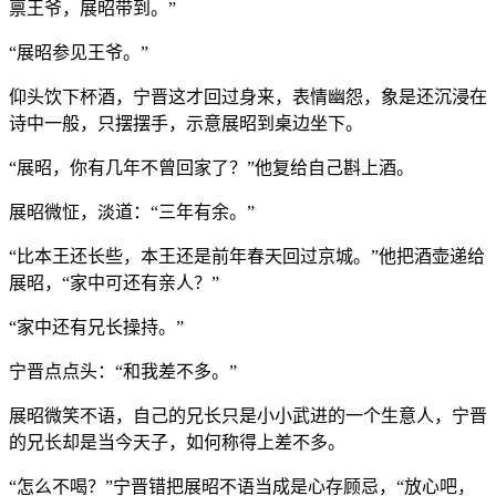
禀王爷，展昭带到。”
“展昭参见王爷。”
仰头饮下杯酒，宁晋这才回过身来，表情幽怨，象是还沉浸在
诗中一般，只摆摆手，示意展昭到桌边坐下。
“展昭，你有几年不曾回家了？”他复给自己斟上酒。
展昭微怔，淡道：“三年有余。”
“比本王还长些，本王还是前年春天回过京城。”他把酒壶递给
展昭，“家中可还有亲人？”
“家中还有兄长操持。”
宁晋点点头：“和我差不多。”
展昭微笑不语，自己的兄长只是小小武进的一个生意人，宁晋
的兄长却是当今天子，如何称得上差不多。
“怎么不喝？”宁晋错把展昭不语当成是心存顾忌，“放心吧，