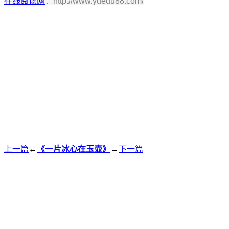
在线阅读网
：http://www.yuedu88.com/
上一篇
←
《一片冰心在玉壶》
→
下一篇