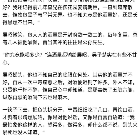
好？我还记得前几年皇兄在御花园宴请朝臣，一直到筵席散
去，惟独包黑子与平常无异。也不知究竟是他酒量好，还是长
得黑瞧不出来。”
展昭微笑，包大人的酒量是开封府数一数二的，每年冬至，总
有几人被他灌倒，首当其冲的往往是公孙先生。
“你究竟能喝多少？”连酒量都输给展昭，吴子楚实在有些不甘
心。
展昭摇头，他也不知自己的底限在何处。其实他的酒量并不
好，自从一次中毒痊愈之后，对酒便迟钝了许多。外人不知，
只赞他千杯不醉，惟自己心中却知道，是那毒伤了五脏六腑，
纵然再烈的酒喝下去也是麻木。
一筷子下去，把鱼头拆分开，宁晋细细吃了几口，再饮口酒，
才斜着眼睛瞧展昭，像是对他说话，又像是自言自语道：“我
最怕象他这样的人，想得多，做得多，却什么都不说，到头来
累死也没人知道。”