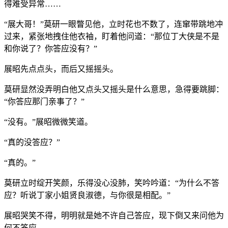
得难受异常……
“展大哥！”莫研一眼瞥见他，立时花也不数了，连窜带跳地冲
过来，紧张地拽住他衣袖，盯着他问道：“那位丁大侠是不是
和你说了？你答应没有？”
展昭先点点头，而后又摇摇头。
莫研显然没弄明白他又点头又摇头是什么意思，急得要跳脚：
“你答应那门亲事了？”
“没有。”展昭微微笑道。
“真的没答应？”
“真的。”
莫研立时绽开笑颜，乐得没心没肺，笑吟吟道：“为什么不答
应？听说丁家小姐贤良淑德，与你很是相配。”
展昭哭笑不得，明明就是她不许自己答应，现下倒又来问他为
何不答应。