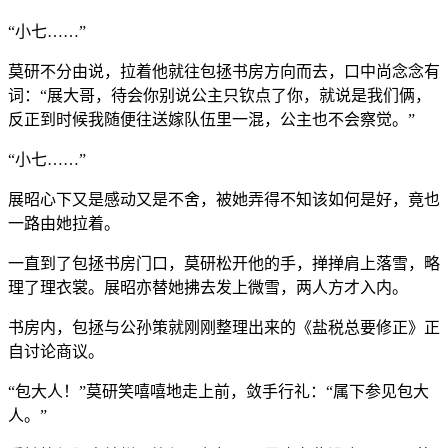
“小七……”
莫研不分由说，拉着他就往包拯书房方向而去，口中尚念念有
词：“展大哥，待会你别说公主只钦点了你，就说是我们俩，
反正到时候我随便往送嫁队伍里一混，公主也不会察觉。”
“小七……”
展昭心下又是感动又是不舍，被她弄得不知该如何是好，竟也
一路由她拉着。
一直到了包拯书房门口，莫研松开他的手，掸掸肩上落雪，略
理了理衣裳。展昭亦替她拂去发上微雪，两人方才入内。
书房内，包拯与公孙策就刚刚整理出来的《盐税总要修正》正
自讨论商议。
“包大人！”莫研笑嘻嘻地走上前，敛手行礼：“属下参见包大
人。”