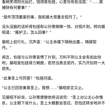
看她笑得阳光灿烂，饶得是包拯，心里也有些没底：“……莫
捕快有何要事？”
“是件顶顶要紧的事，我和展大哥要去契丹了。”
没头没脑的话听得包拯和公孙策微微一惊，对视片刻，转向展
昭道：“展护卫，怎么回事？”
展昭上前行礼，沉声道：“公主命属下随她出塞-，随嫁契
丹。”
闻言，包拯与公孙策皆愣了片刻，万料不到公主会有如此吩
咐，展昭是包拯得力臂膀，若然当真去契丹，实乃开封府一大
损失。
“此事圣上可同意？”包拯问道。
“公主已回宫奏禀圣上，我想……”展昭欲言又止。
见展昭不好说，公孙策便替他将话说完：“圣上对公主心存愧
疚，公主眼下说什么，圣上大概都会答应，恐怕还转余地并不