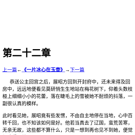
第二十二章
上一篇
←
《一片冰心在玉壶》
→
下一篇
恭送公主回宫之后，展昭方回到开封府中，还未来得及回
房中，远远地便看见莫研悄生生地站在梅花树下，仰着头数枝
桠上细细小小的花蕾，落在睫毛上的雪被她不耐烦的抖落，一
副很认真的模样。
此时看见她，展昭竟有些发愣，不由自主地停在当地，心中百
转千回，也不知该如何是好。他若当真去了辽国，蛮荒苦寒，
无亲无故，这些都不算什么，只是一想到再也见不到她，便觉