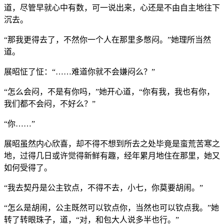
道，尽管早就心中有数，可一说出来，心还是不由自主地往下
沉去。
“那我更得去了，不然你一个人在那里多憋闷。”她理所当然
道。
展昭怔了怔：“……难道你就不会嫌闷么？”
“怎么会闷，不是有你吗，”她开心道，“你有我，我也有你，
我们都不会闷，不好么？”
“你……”
展昭虽然内心欣喜，却不得不想到所去之处毕竟是蛮荒苦寒之
地，过得几日或许觉得新鲜有趣，经年累月地住在那里，她又
如何受得了。
“我去契丹是公主钦点，不得不去，小七，你莫要胡闹。”
“怎么是胡闹，公主既然可以钦点你，当然也可以钦点我。”她
转了转眼珠子，道，“对，和包大人说多半也行。”