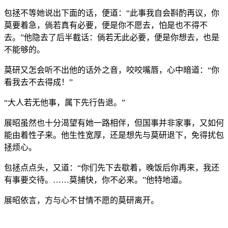
包拯不等她说出下面的话，便道：“此事我自会斟酌再议，你
莫要着急，倘若真有必要，便是你不愿去，怕是也不得不
去。”他隐去了后半截话：倘若无此必要，便是你想去，也是
不能够的。
莫研又怎会听不出他的话外之音，咬咬嘴唇，心中暗道：“你
看我去不去得成！”
“大人若无他事，属下先行告退。”
展昭虽然也十分渴望有她一路相伴，但国事并非家事，又如何
能由着性子来。他生性宽厚，还是想先与莫研退下，免得扰包
拯烦心。
包拯点点头，又道：“你们先下去歇着，晚饭后你再来，我还
有事要交待。……莫捕快，你不必来。”他特地道。
展昭依言，方与心不甘情不愿的莫研离开。