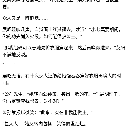
要。”
众人又是一阵静默……
展昭轻咳几声，自觉面上红潮褪去，才道：“小七莫要胡闹，
你的功夫尚欠火候，如何能保护公主。”
“那我起码可以替她先将衣服穿起来，然后再唤你进来。”莫研
不满地反驳。
“……”
展昭无语，有什么歹人还能给她慢吞吞穿好衣服再唤人的时
间。
“公孙先生，”她转向公孙策，笑出一脸的花，“你最明理了，
你肯定赞成我也去，对不对？”
公孙策报以微笑：“此事，实在非我能做主。”
“包大人！”她又转向包拯，笑得愈发灿烂。