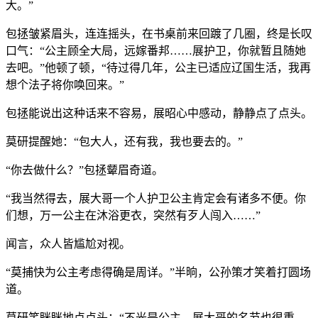
大。”
包拯皱紧眉头，连连摇头，在书桌前来回踱了几圈，终是长叹
口气：“公主顾全大局，远嫁番邦……展护卫，你就暂且随她
去吧。”他顿了顿，“待过得几年，公主已适应辽国生活，我再
想个法子将你唤回来。”
包拯能说出这种话来不容易，展昭心中感动，静静点了点头。
莫研提醒她：“包大人，还有我，我也要去的。”
“你去做什么？”包拯颦眉奇道。
“我当然得去，展大哥一个人护卫公主肯定会有诸多不便。你
们想，万一公主在沐浴更衣，突然有歹人闯入……”
闻言，众人皆尴尬对视。
“莫捕快为公主考虑得确是周详。”半晌，公孙策才笑着打圆场
道。
莫研笑眯眯地点点头：“不光是公主，展大哥的名节也很重