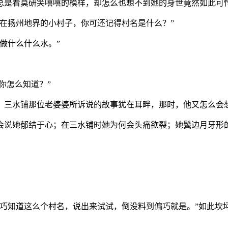
总是看莫研笑嘻嘻的模样，却怎么也想不到她的身世竟然如此可
在扬州地界的小村子，你可还记得村名是什么？”
做什么什么水。”
你怎么知道？”
！三水铺那位老婆婆所诉说的故事犹在耳畔，那时，他又怎么会
会说她郁结于心；在三水铺时她为何会头痛欲裂；她鬓边月牙形
。
碰巧知道这么个村名，说出来试试，倒没料到偏巧就是。”如此坎