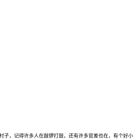
小村子，记得许多人在敲锣打鼓，还有许多官差也在，有个好小