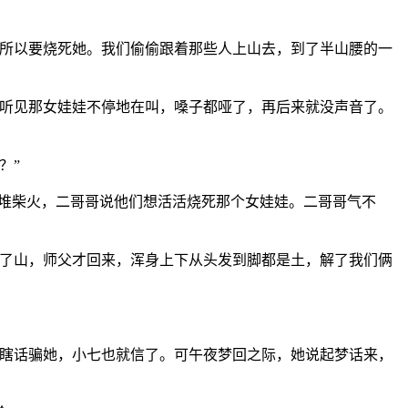
，所以要烧死她。我们偷偷跟着那些人上山去，到了半山腰的一
就听见那女娃娃不停地在叫，嗓子都哑了，再后来就没声音了。
？”
围堆柴火，二哥哥说他们想活活烧死那个女娃娃。二哥哥气不
下了山，师父才回来，浑身上下从头发到脚都是土，解了我们俩
个瞎话骗她，小七也就信了。可午夜梦回之际，她说起梦话来，