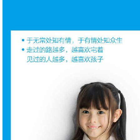
《大冰作品集》内容简
介：
大冰，本名焉冰，1980年10月23日出生于山东省烟台市莱阳
市，中国内地主持人、民谣歌手、作家、油画画师，毕业于山
东艺术学院。
2013年，出版个人首本著作《他们最幸福》。
2014年，出版个人第二本著作《乖，摸摸头》。
2015年，出版个人第三本著作《阿弥陀佛么么哒》；随后，在
北京举行“大冰和他的朋友们演唱会”。
2016年，获得“第十届作家榜颁奖盛典”年度畅销作家奖 ；同
年，出版个人第四本著作《好吗好的》。
2017年9月，出版个人第5本著作《我不》。