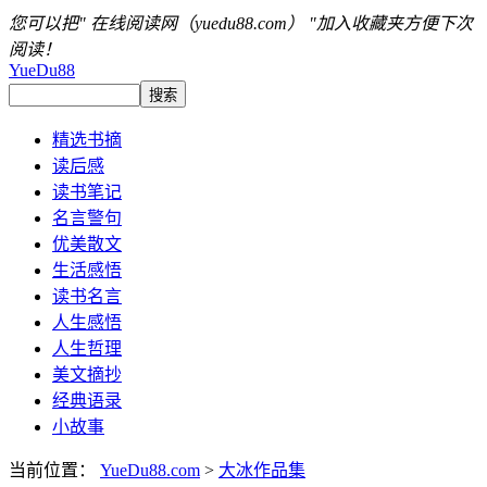
您可以把" 在线阅读网（yuedu88.com） "加入收藏夹方便下次
阅读！
YueDu88
精选书摘
读后感
读书笔记
名言警句
优美散文
生活感悟
读书名言
人生感悟
人生哲理
美文摘抄
经典语录
小故事
当前位置：
YueDu88.com
>
大冰作品集