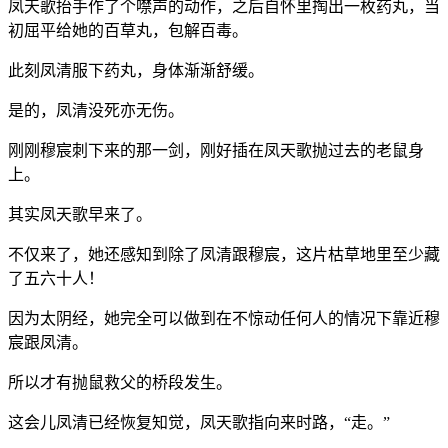
凤天歌抬手作了个噤声的动作，之后自怀里掏出一枚药丸，当
初屈平给她的百草丸，包解百毒。
此刻凤清服下药丸，身体渐渐舒缓。
是的，凤清没死亦无伤。
刚刚穆宸刺下来的那一剑，刚好插在凤天歌抛过去的老鼠身
上。
其实凤天歌早来了。
不仅来了，她还感知到除了凤清跟穆宸，这片枯草地里至少藏
了五六十人！
因为太阴经，她完全可以做到在不惊动任何人的情况下靠近穆
宸跟凤清。
所以才有抛鼠救父的桥段发生。
这会儿凤清已经恢复知觉，凤天歌指向来时路，“走。”