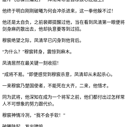
他终于明白刚刚破曦为何会冲杀进来，这一拳他躲不过！
他还是太自负，之前裴卿提醒过他，当在看到凤清第一眼便将
剑身麻药散出去，他却执意要等到过招。
穆宸绝望之际，凤清早已闪身到他背后。
“为什么？”穆宸转身，震惊到麻木。
凤清居然在最关键一刻收招！
“成将不易。”即便感觉到穆宸杀意，凤清却从未起杀心。
一来穆宸乃楚国使者，不能死在大齐，二来，他惜才。
同为武将，他深知在成为一个将军之前，他们都付出过怎样常
人不可想象的努力跟代价。
穆宸神情冷冽，“我不会手软！”
破曦陡起，发出啸鸣。