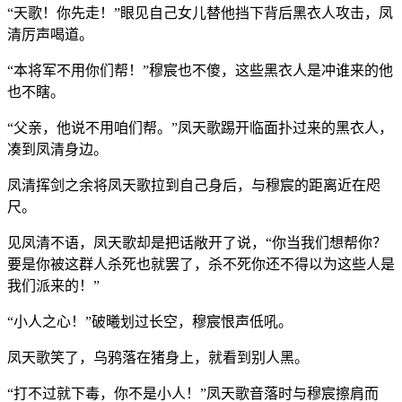
“天歌！你先走！”眼见自己女儿替他挡下背后黑衣人攻击，凤
清厉声喝道。
“本将军不用你们帮！”穆宸也不傻，这些黑衣人是冲谁来的他
也不瞎。
“父亲，他说不用咱们帮。”凤天歌踢开临面扑过来的黑衣人，
凑到凤清身边。
凤清挥剑之余将凤天歌拉到自己身后，与穆宸的距离近在咫
尺。
见凤清不语，凤天歌却是把话敞开了说，“你当我们想帮你？
要是你被这群人杀死也就罢了，杀不死你还不得以为这些人是
我们派来的！”
“小人之心！”破曦划过长空，穆宸恨声低吼。
凤天歌笑了，乌鸦落在猪身上，就看到别人黑。
“打不过就下毒，你不是小人！”凤天歌音落时与穆宸擦肩而