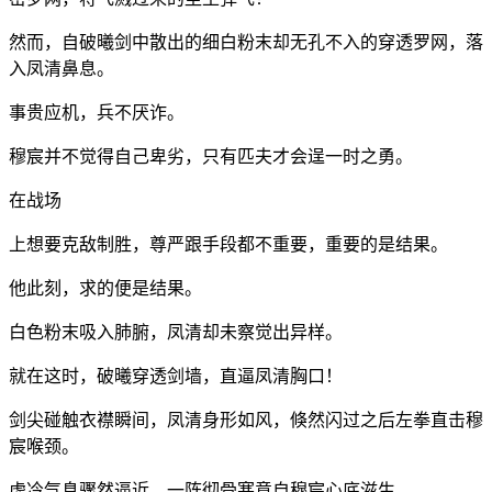
然而，自破曦剑中散出的细白粉末却无孔不入的穿透罗网，落
入凤清鼻息。
事贵应机，兵不厌诈。
穆宸并不觉得自己卑劣，只有匹夫才会逞一时之勇。
在战场
上想要克敌制胜，尊严跟手段都不重要，重要的是结果。
他此刻，求的便是结果。
白色粉末吸入肺腑，凤清却未察觉出异样。
就在这时，破曦穿透剑墙，直逼凤清胸口！
剑尖碰触衣襟瞬间，凤清身形如风，倏然闪过之后左拳直击穆
宸喉颈。
虚冷气息骤然逼近，一阵彻骨寒意自穆宸心底滋生。