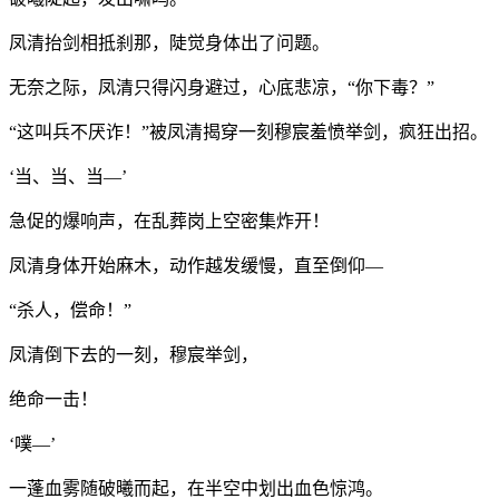
凤清抬剑相抵刹那，陡觉身体出了问题。
无奈之际，凤清只得闪身避过，心底悲凉，“你下毒？”
“这叫兵不厌诈！”被凤清揭穿一刻穆宸羞愤举剑，疯狂出招。
‘当、当、当—’
急促的爆响声，在乱葬岗上空密集炸开！
凤清身体开始麻木，动作越发缓慢，直至倒仰—
“杀人，偿命！”
凤清倒下去的一刻，穆宸举剑，
绝命一击！
‘噗—’
一蓬血雾随破曦而起，在半空中划出血色惊鸿。