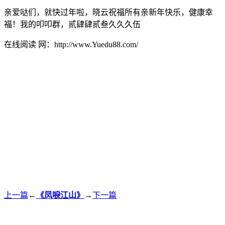
亲爱哒们，就快过年啦，晓云祝福所有亲新年快乐，健康幸
福！我的叩叩群，贰肆肆贰叁久久久伍
在线阅读 网：http://www.Yuedu88.com/
上一篇
←
《凤唳江山》
→
下一篇