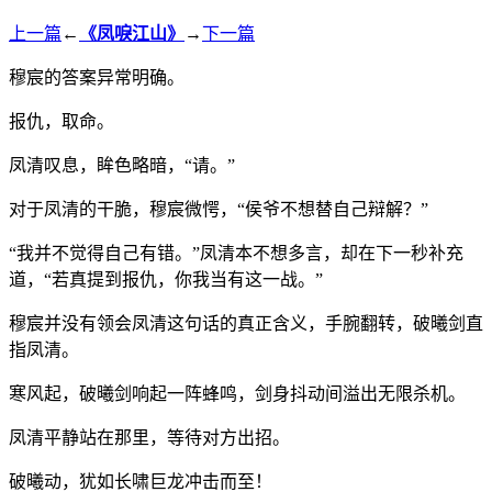
上一篇
←
《凤唳江山》
→
下一篇
穆宸的答案异常明确。
报仇，取命。
凤清叹息，眸色略暗，“请。”
对于凤清的干脆，穆宸微愕，“侯爷不想替自己辩解？”
“我并不觉得自己有错。”凤清本不想多言，却在下一秒补充
道，“若真提到报仇，你我当有这一战。”
穆宸并没有领会凤清这句话的真正含义，手腕翻转，破曦剑直
指凤清。
寒风起，破曦剑响起一阵蜂鸣，剑身抖动间溢出无限杀机。
凤清平静站在那里，等待对方出招。
破曦动，犹如长啸巨龙冲击而至！