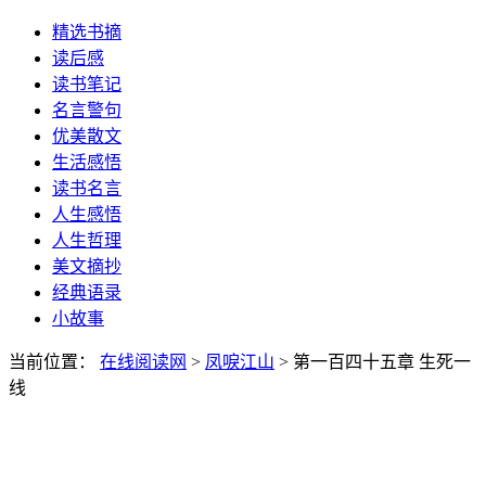
精选书摘
读后感
读书笔记
名言警句
优美散文
生活感悟
读书名言
人生感悟
人生哲理
美文摘抄
经典语录
小故事
当前位置：
在线阅读网
>
凤唳江山
> 第一百四十五章 生死一
线