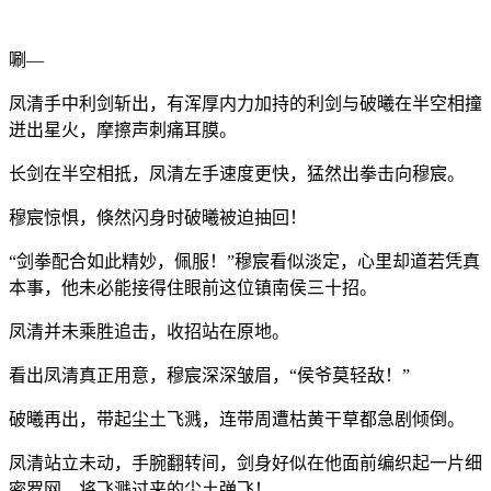
唰—
凤清手中利剑斩出，有浑厚内力加持的利剑与破曦在半空相撞
迸出星火，摩擦声刺痛耳膜。
长剑在半空相抵，凤清左手速度更快，猛然出拳击向穆宸。
穆宸惊惧，倏然闪身时破曦被迫抽回！
“剑拳配合如此精妙，佩服！”穆宸看似淡定，心里却道若凭真
本事，他未必能接得住眼前这位镇南侯三十招。
凤清并未乘胜追击，收招站在原地。
看出凤清真正用意，穆宸深深皱眉，“侯爷莫轻敌！”
破曦再出，带起尘土飞溅，连带周遭枯黄干草都急剧倾倒。
凤清站立未动，手腕翻转间，剑身好似在他面前编织起一片细
密罗网，将飞溅过来的尘土弹飞！