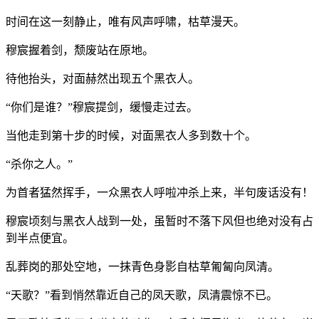
时间在这一刻静止，唯有风声呼啸，枯草漫天。
穆宸握着剑，颓废站在原地。
待他抬头，对面赫然出现五个黑衣人。
“你们是谁？”穆宸提剑，缓慢走过去。
当他走到第十步的时候，对面黑衣人多到数十个。
“杀你之人。”
为首者猛然挥手，一众黑衣人呼啦冲杀上来，半句废话没有！
穆宸顷刻与黑衣人战到一处，虽暂时不落下风但也绝对没有占
到半点便宜。
乱葬岗的那处空地，一抹青色身影自枯草匍匐向凤清。
“天歌？”看到悄然靠近自己的凤天歌，凤清震惊不已。