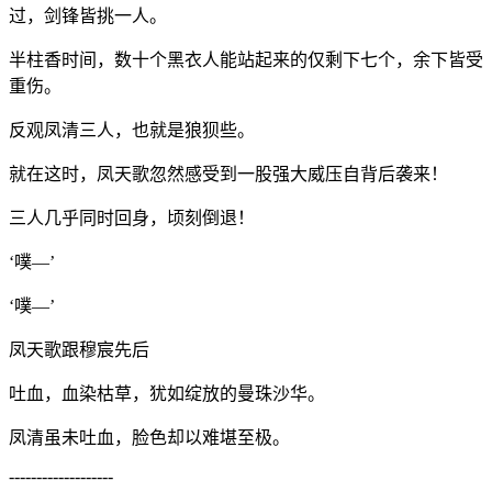
过，剑锋皆挑一人。
半柱香时间，数十个黑衣人能站起来的仅剩下七个，余下皆受
重伤。
反观凤清三人，也就是狼狈些。
就在这时，凤天歌忽然感受到一股强大威压自背后袭来！
三人几乎同时回身，顷刻倒退！
‘噗—’
‘噗—’
凤天歌跟穆宸先后
吐血，血染枯草，犹如绽放的曼珠沙华。
凤清虽未吐血，脸色却以难堪至极。
-------------------