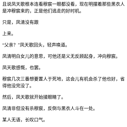
且说凤天歌根本连看穆宸一眼都没看，现在明摆着那些黑衣人
是冲穆宸来的，正是他们逃走的好时机。
只是，凤清没有跟
上来。
“父亲？”凤天歌回头，轻声唤道。
凤清明白女儿的意思，可他还是义无反顾起身，冲向穆宸。
凤天歌感慨，也罢。
穆宸几次三番想要置人于死地，这会儿有机会杀了他也好，省
得他没完没了。
然后，凤天歌就开始揉眼睛了。
凤清非但没有杀穆宸，反倒与黑衣人斗在一处。
某人无语，长叹口气。